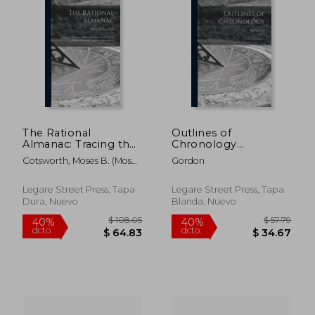
$ 47.38
$ 36.
45%
45%
dcto.
dcto.
$ 26.06
$ 19.
The Rational
Outlines of
Almanac: Tracing the
Chronology
Evolution of Modern
[microform]: for the
Cotsworth, Moses B. (Moses
Gordon
Almanacs From
Use of Schools (en
Bruine) 1.
Ancient Ideas of
Inglés)
Time, and Suggesting
Legare Street Press, Tapa
Legare Street Press, Tapa
Improvements (en
Dura, Nuevo
Blanda, Nuevo
Inglés)