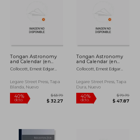
$ 108.05
$ 57.
40%
40%
dcto.
dcto.
$ 64.83
$ 34.
Tongan Astronomy
Tongan Astronomy
and Calendar (en
and Calendar (en
Inglés)
Inglés)
Collocott, Ernest Edgar
Collocott, Ernest Edgar
Vyvyan
Vyvyan
Legare Street Press, Tapa
Legare Street Press, Tapa
Blanda, Nuevo
Dura, Nuevo