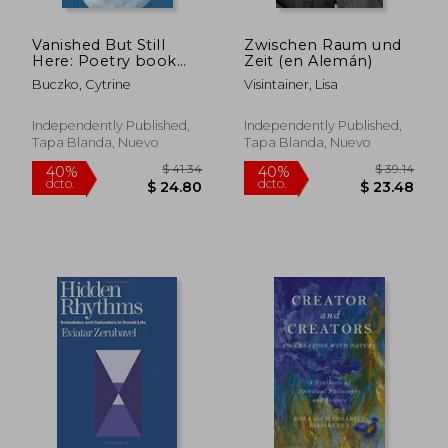
Vanished But Still
Zwischen Raum und
Here: Poetry book
Zeit (en Alemán)
about the
Buczko, Cytrine
Visintainer, Lisa
disappeared and
found, Poetry Stories
(en Inglés)
Independently Published,
Independently Published,
Tapa Blanda, Nuevo
Tapa Blanda, Nuevo
$ 39.81
$ 51
45%
45%
dcto.
dcto.
$ 21.90
$ 28.