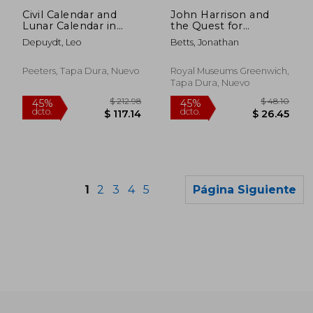
dcto.
dcto.
$ 24.80
$ 23.
Civil Calendar and
John Harrison and
Lunar Calendar in
the Quest for
Ancient Egypt (en
Longitude (en Inglés)
Depuydt, Leo
Betts, Jonathan
Inglés)
Peeters, Tapa Dura, Nuevo
Royal Museums Greenwich,
Tapa Dura, Nuevo
1
2
3
4
5
Página Siguiente