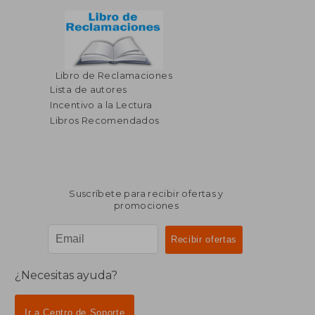
Libro de Reclamaciones
$ 212.98
$ 48.
45%
45%
dcto.
dcto.
Lista de autores
$ 117.14
$ 26.
Incentivo a la Lectura
Libros Recomendados
Suscríbete para recibir ofertas y
promociones
¿Necesitas ayuda?
Ir a Centro de Soporte