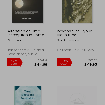
Alteration of Time
beyond 9 to 5,your
Perception in Some
life in time
Very Rare Cases of
Guen, Amine
Sarah Norgate
Insomnia: Dr Amine
Guen, Neurology,
Somnology And
Independently Published,
Columbia Univ Pr, Nuevo
Clinical Sleep
Tapa Blanda, Nuevo
Medicine,
Neurorehabilitatio
(en Inglés)
$ 54.01
$ 86
40%
45%
dcto.
dcto.
$ 32.41
$ 47.