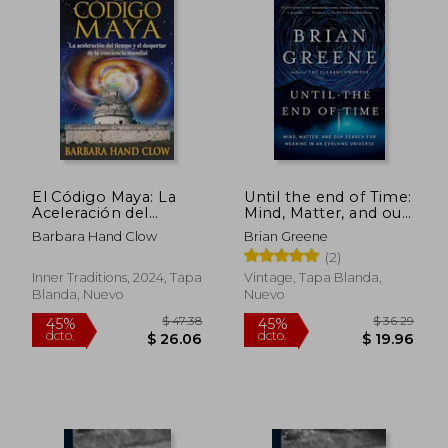
$ 19.71
$ 30.
El Código Maya: La
Until the end of Time:
Aceleración del
Mind, Matter, and our
Tiempo y el
Search for Meaning in
Barbara Hand Clow
Brian Greene
Despertar de la
an Evolving Universe
(2)
Conciencia Mundial
(en Inglés)
Inner Traditions, 2024, Tapa
Vintage, Tapa Blanda,
Blanda, Nuevo
Nuevo