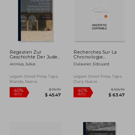
Regesten Zur
Recherches Sur La
Geschichte Der Juden
Chronologie
$ 53.79
$ 79.
40%
40%
Im Fränkischen Und
Arménienne,
dcto.
dcto.
$ 32.27
$ 47.
Aronius, Julius
Dulaurier, Edouard
Deutschen Reiche Bis
Technique Et
Zum Jahre 1273 (en
Historique (en
Alemán)
Francés)
Legare Street Press, Tapa
Legare Street Press, Tapa
Blanda, Nuevo
Dura, Nuevo