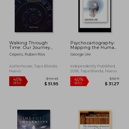
Walking Through
Psychocartography:
Time: Our Journey
Mapping the Human
into Eternity (en
Dream (en Inglés)
Cepero, Ruben Rios
George Ure
Inglés)
Authorhouse, Tapa Blanda,
Independently Published,
Nuevo
2018, Tapa Blanda, Nuevo
$ 77.19
$ 37.
40%
40%
dcto.
dcto.
$ 46.31
$ 22.