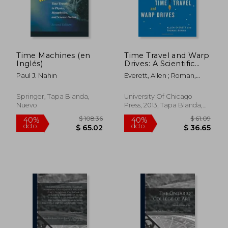
$ 327.39
$ 36.
40%
45%
dcto.
dcto.
$ 196.43
$ 19.
Time Machines (en
Time Travel and Warp
Inglés)
Drives: A Scientific
Guide to Shortcuts
Paul J. Nahin
Everett, Allen ; Roman,
Through Time and
Thomas
Space (en Inglés)
Springer, Tapa Blanda,
University Of Chicago
Nuevo
Press, 2013, Tapa Blanda,
Nuevo