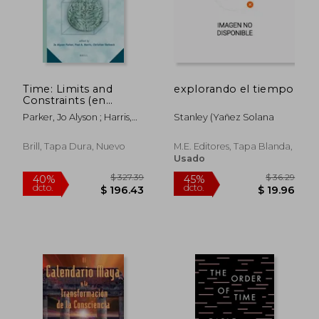
Time: Limits and
explorando el tiempo
Constraints (en
Inglés)
Parker, Jo Alyson ; Harris,
Stanley (yañez Solana
Paul André ; Steineck,
Christian
Brill, Tapa Dura, Nuevo
M.e. Editores, Tapa Blanda,
Usado
$ 141.14
$ 81
40%
40%