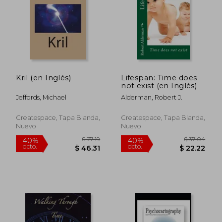
Kril (en Inglés)
Lifespan: Time does
not exist (en Inglés)
Jeffords, Michael
Alderman, Robert J.
Createspace, Tapa Blanda,
Createspace, Tapa Blanda,
Nuevo
Nuevo
$ 95.79
$ 89.
40%
40%
dcto.
dcto.
$ 57.47
$ 53.