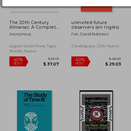
The 20th Century
uninvited future
Almanac: A Complete
observers (en Inglés)
Calendar From 1900
Anonymous
Fair, David Robinson
To 2000, With A
Condensed Record
Of Events In Years
Legare Street Press, Tapa
Createspace, 2010, Nuevo
Past, And A Review
Blanda, Nuevo
Of Centennial Ann
$ 38.60
$ 61
45%
40%
(en Inglés)
dcto.
dcto.
$ 21.23
$ 37.