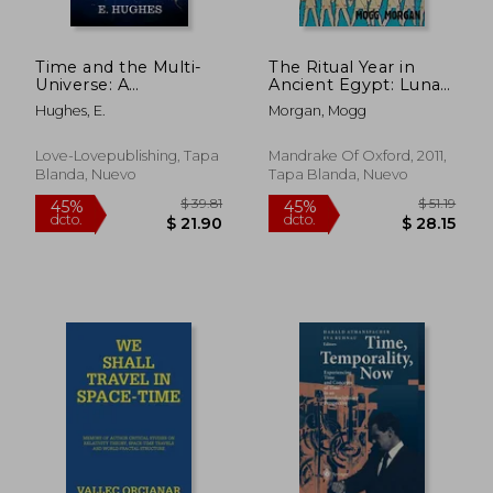
Time and the Multi-
The Ritual Year in
Universe: A
Ancient Egypt: Lunar
philosophy of time
& Solar Calendars and
Hughes, E.
Morgan, Mogg
and time travel (en
Liturgy (en Inglés)
Inglés)
Love-Lovepublishing, Tapa
Mandrake Of Oxford, 2011,
Blanda, Nuevo
Tapa Blanda, Nuevo
$ 61.79
$ 48.
40%
40%
dcto.
dcto.
$ 37.07
$ 29.