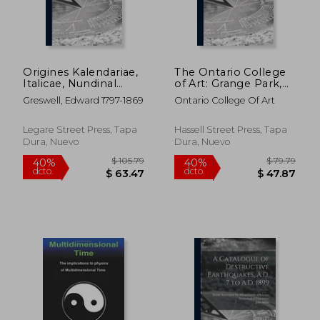
$ 42.95
$ 55.
45%
40%
dcto.
dcto.
$ 23.62
$ 33.
Origines Kalendariae,
The Ontario College
Italicae, Nundinal
of Art: Grange Park,
Calendars of Ancient
Toronto: Prospectus
Greswell, Edward 1797-1869
Ontario College Of Art
Italy, Nundinal
for Session 1929-1930
Calendar of Romulus,
(en Inglés)
Calendar of Numa
Legare Street Press, Tapa
Hassell Street Press, Tapa
Pompilius Calendar
Dura, Nuevo
Dura, Nuevo
of the Decemvir (en
Inglés)