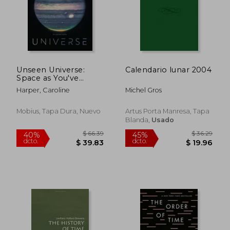
Unseen Universe:
Calendario lunar 2004
Space as You've
Never Seen It Before
Harper, Caroline
Michel Gros
from the James
Webb Space
Telescope (en Inglés)
Mobius, Tapa Dura, Nuevo
Artus Porta Manresa, Tapa
Blanda,
Usado
$ 66.39
$ 36.
40%
45%
dcto.
dcto.
$ 39.83
$ 19.