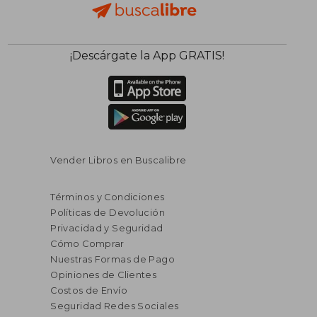
$ 94.45
$ 34.
45%
45%
¡Descárgate la App GRATIS!
dcto.
dcto.
$ 51.95
$ 19.
Vender Libros en Buscalibre
Términos y Condiciones
Políticas de Devolución
Privacidad y Seguridad
Cómo Comprar
Nuestras Formas de Pago
Opiniones de Clientes
Costos de Envío
Seguridad Redes Sociales