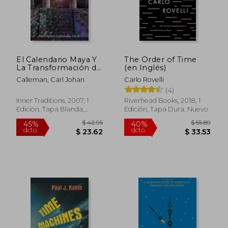
dcto.
dcto.
$ 84.68
$ 48.
El Calendario Maya Y
The Order of Time
La Transformación de
(en Inglés)
la Consciencia
Calleman, Carl Johan
Carlo Rovelli
(4)
Inner Traditions, 2007, 1
Riverhead Books, 2018, 1
Edición, Tapa Blanda,
Edición, Tapa Dura, Nuevo
Nuevo