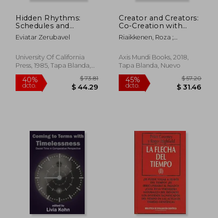
Hidden Rhythms:
Creator and Creators:
Schedules and
Co-Creation with
Calendars in Social
Nature - A Synthesis
Eviatar Zerubavel
Riaikkenen, Roza ;
Life (en Inglés)
of Spiritual
Riaikkenen, Margarita
Philosophy and
Science (en Inglés)
University Of California
Axis Mundi Books, 2018,
Press, 1985, Tapa Blanda,
Tapa Blanda, Nuevo
Nuevo
$ 50.47
$ 115
45%
40%
dcto.
dcto.
$ 27.76
$ 69.