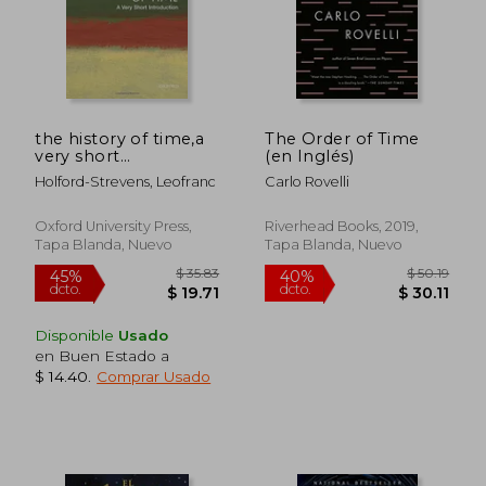
the history of time,a
The Order of Time
very short
(en Inglés)
introduction (en
Holford-Strevens, Leofranc
Carlo Rovelli
Inglés)
Oxford University Press,
Riverhead Books, 2019,
Tapa Blanda, Nuevo
Tapa Blanda, Nuevo
Disponible
Usado
en Buen Estado a
$ 14.40
.
Comprar Usado
$ 35.83
$ 50.
45%
40%
dcto.
dcto.