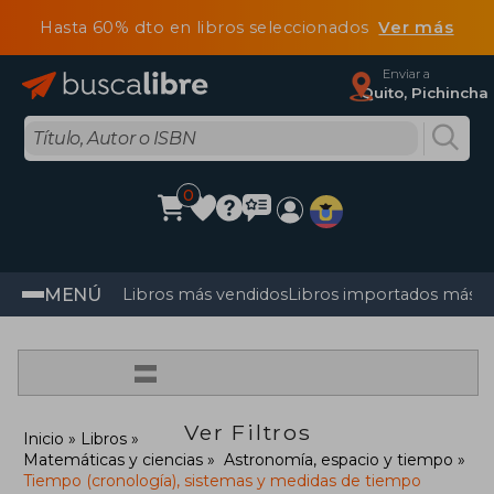
Hasta 60% dto en libros seleccionados
Ver más
Enviar a
Quito, Pichincha
0
MENÚ
Libros más vendidos
Libros importados más v
=
Ver Filtros
Inicio
Libros
Matemáticas y ciencias
Astronomía, espacio y tiempo
Tiempo (cronología), sistemas y medidas de tiempo