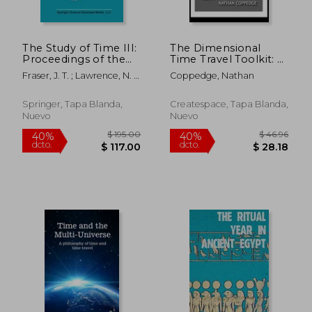
The Study of Time III:
The Dimensional
Proceedings of the
Time Travel Toolkit: A
Third Conference of
Dimensional Guide to
Fraser, J. T. ; Lawrence, N. ;
Coppedge, Nathan
the International
Traveling Time In All
Park, D.
Society for the Study
Its Magic and
of Time Alpbach--
Difficulty (en Inglés)
Springer, Tapa Blanda,
Createspace, Tapa Blanda,
Austria (en Inglés)
Nuevo
Nuevo
$ 53.79
$ 75.
40%
40%
dcto.
dcto.
$ 32.27
$ 45.