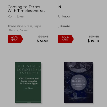
Coming to Terms
N
With Timelessness:
Daoist Time in
Kohn, Livia
Unknown
Comparative
Perspective (en
Inglés)
Three Pine Press, Tapa
,
Usado
Blanda, Nuevo
$ 41.34
$ 39.
40%
40%