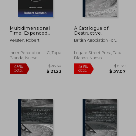
Multidimensional
A Catalogue of
Time: Expanded
Destructive
$ 108.36
$ 61.
40%
40%
Edition: The
Earthquakes, A.D. 7 to
dcto.
dcto.
$ 65.02
$ 36.
Kersten, Robert
British Association For
implications to
A.D. 1899 (en Inglés)
Advancement O ; Milne,
physics of
John 1850-1913
Multidimensional
Inner Perception LLC, Tapa
Legare Street Press, Tapa
Time (en Inglés)
Blanda, Nuevo
Blanda, Nuevo