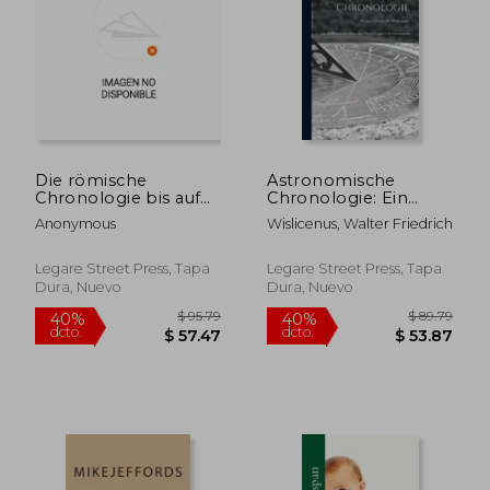
Die römische
Astronomische
Chronologie bis auf
Chronologie: Ein
Caesar von Th.
Hülfsbuch für
Anonymous
Wislicenus, Walter Friedrich
Mommsen (en
Historiker,
Alemán)
Archäologen und
$ 75.79
$ 105.
40%
40%
Astronomen (en
Legare Street Press, Tapa
Legare Street Press, Tapa
dcto.
dcto.
$ 45.47
$ 63.
Alemán)
Dura, Nuevo
Dura, Nuevo