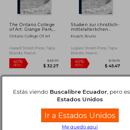
The Ontario College
Studien zur christlich-
of Art: Grange Park,
mittelalterlichen
Toronto: Prospectus
Chronologie. Der
Ontario College Of Art
Krusch, Bruno
for Session 1928-1929
84Jährige
(en Inglés)
Ostercyclus und seine
$ 105.79
$ 79.
40%
40%
Quellen (en Alemán)
Hassell Street Press, Tapa
Legare Street Press, Tapa
dcto.
dcto.
$ 63.47
$ 47.
Blanda, Nuevo
Blanda, Nuevo
Estás viendo
Buscalibre Ecuador
, pero e
Estados Unidos
Ir a Estados Unidos
Me quedo aquí