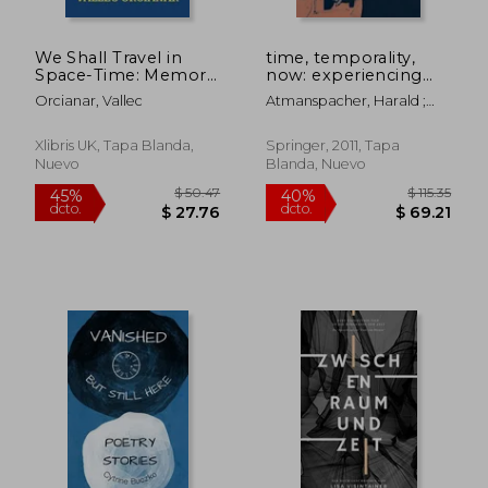
We Shall Travel in
time, temporality,
Space-Time: Memory
now: experiencing
of the Author's
time and concepts of
Orcianar, Vallec
Atmanspacher, Harald ;
Critical Studies on
time in an
Ruhnau, Eva
Special Relativity
interdisciplinary
Theory and Space
perspective (en
Xlibris UK, Tapa Blanda,
Springer, 2011, Tapa
Time Travels. (en
Inglés)
Nuevo
Blanda, Nuevo
Inglés)
$ 195.00
$ 46.
40%
40%
dcto.
dcto.
$ 117.00
$ 28.