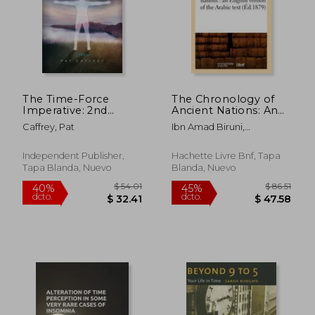
The Time-Force
The Chronology of
Imperative: 2nd
Ancient Nations: An
Edition (en Inglés)
English Version of the
Caffrey, Pat
Ibn Amad Biruni,
Arabic Text (Éd.1879)
Muhammad
(en Francés)
Independent Publisher,
Hachette Livre Bnf, Tapa
Tapa Blanda, Nuevo
Blanda, Nuevo
$ 94.45
$ 52
45%
40%
dcto.
dcto.
$ 51.95
$ 31.