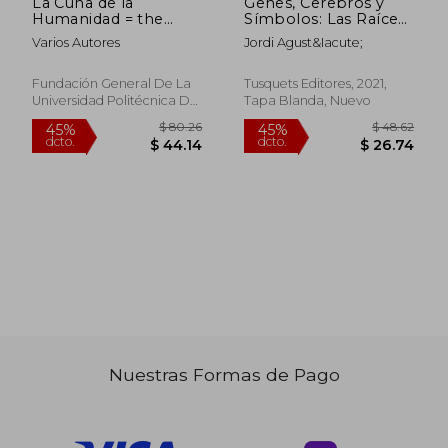
La Cuna de la
Genes, Cerebros y
Humanidad = the
Símbolos: Las Raíces
Cradle of Humankind
de la Naturaleza
Varios Autores
Jordi Agust&Iacute;
Humana (Metatemas)
Fundación General De La
Tusquets Editores, 2021,
Universidad Politécnica De
Tapa Blanda, Nuevo
Madrid, 2014, Tapa Blanda,
Nuevo
Nuestras Formas de Pago
$ 50.55
$ 52
45%
45%
dcto.
dcto.
$ 27.80
$ 28.