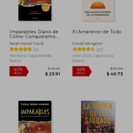
Imparables. Diario de
El Amanecer de Todo
Cómo Conquistamos
la Tierra /
Noah Harari Yuval
David Wengrow
Unstoppable Us:
(4)
(21)
How Humans T Ook
Over The World
Montena, Tapa Blanda,
Ariel, 2023, Tapa Dura,
Nuevo
Nuevo
$ 43.47
$ 74.
45%
45%
dcto.
dcto.
$ 23.91
$ 40.