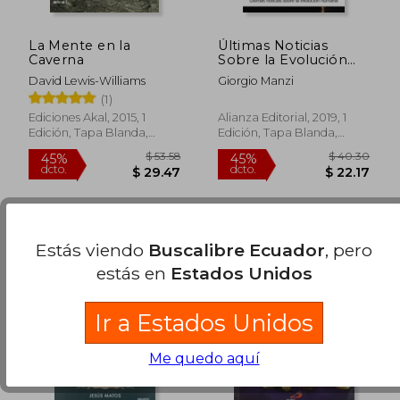
La Mente en la
Últimas Noticias
Caverna
Sobre la Evolución
Humana
David Lewis-Williams
Giorgio Manzi
(1)
Ediciones Akal, 2015, 1
Alianza Editorial, 2019, 1
Edición, Tapa Blanda,
Edición, Tapa Blanda,
$ 48.42
$ 34.
45%
45%
Nuevo
Nuevo
dcto.
dcto.
$ 26.63
$ 19.
Estás viendo
Buscalibre Ecuador
, pero
estás en
Estados Unidos
Ir a Estados Unidos
Me quedo aquí