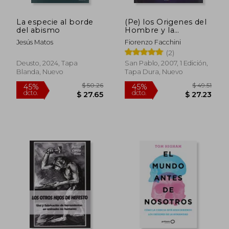
La especie al borde
(Pe) los Origenes del
del abismo
Hombre y la
Evolucion Cultural
Jesús Matos
Fiorenzo Facchini
(2)
Deusto, 2024, Tapa
San Pablo, 2007, 1 Edición,
Blanda, Nuevo
Tapa Dura, Nuevo
$ 53.58
$ 40.
45%
45%
dcto.
dcto.
$ 29.47
$ 22.