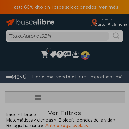
Hasta 60% dto en libros seleccionados
Ver más
Enviar a
Quito, Pichincha
0
MENÚ
Libros más vendidos
Libros importados más v
=
Ver Filtros
Inicio
Libros
Matemáticas y ciencias
Biología, ciencias de la vida
Biología humana
Antropología evolutiva