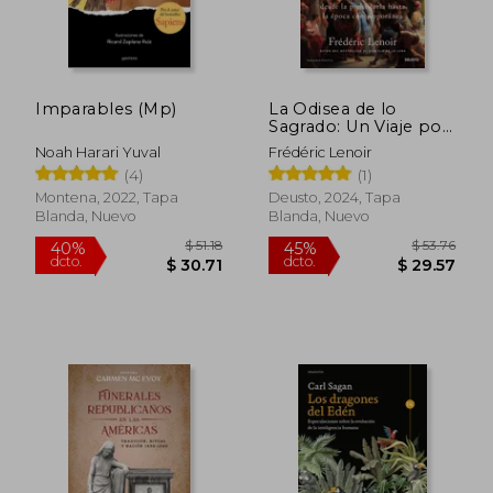
Imparables (Mp)
La Odisea de lo
Sagrado: Un Viaje por
la Evolución de las
Noah Harari Yuval
Frédéric Lenoir
Creencias Espirituales
(4)
(1)
Humanas Desde la
Prehistoria Hasta la
Montena, 2022, Tapa
Deusto, 2024, Tapa
Época
Blanda, Nuevo
Blanda, Nuevo
Contemporánea
$ 51.18
$ 53.
40%
45%
dcto.
dcto.
$ 30.71
$ 29.