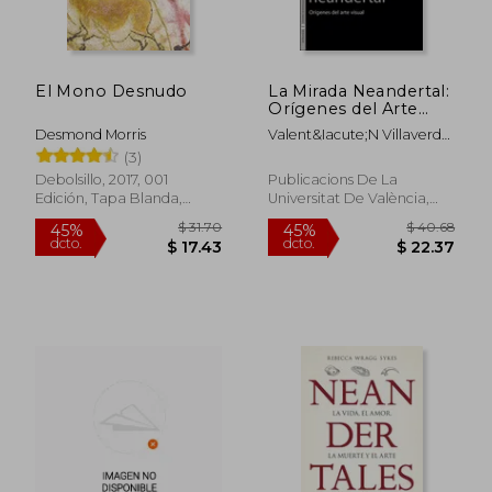
dcto.
dcto.
$ 20.56
$ 30.
El Mono Desnudo
La Mirada Neandertal:
Orígenes del Arte
Visual: 32 (Sin
Desmond Morris
Valent&Iacute;N Villaverde
Fronteras)
Bonilla
(3)
Debolsillo, 2017, 001
Publicacions De La
Edición, Tapa Blanda,
Universitat De València,
Nuevo
2020, Tapa Blanda, Nuevo