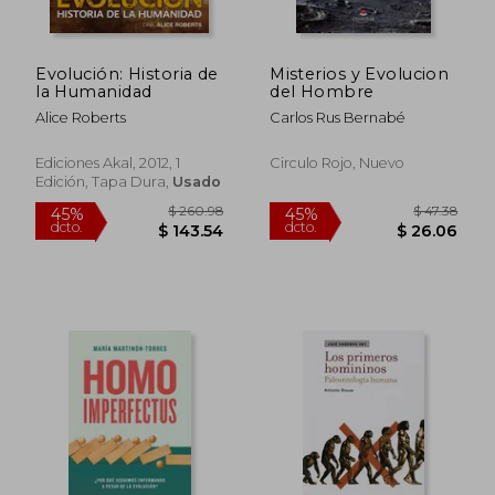
Evolución: Historia de
Misterios y Evolucion
$ 46.11
$ 48.
45%
45%
la Humanidad
del Hombre
dcto.
dcto.
$ 25.36
$ 26.
Alice Roberts
Carlos Rus Bernabé
Ediciones Akal, 2012, 1
Circulo Rojo, Nuevo
Edición, Tapa Dura,
Usado