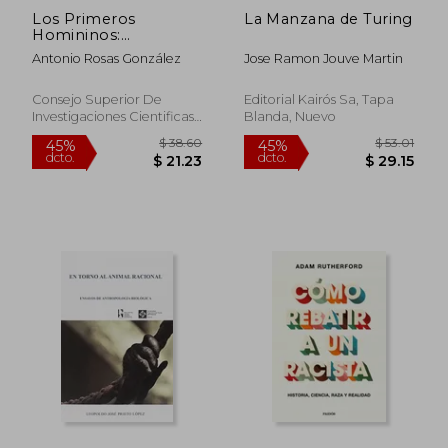
Los Primeros
La Manzana de Turing
Homininos:
Paleontología
Antonio Rosas González
Jose Ramon Jouve Martin
Humana
Consejo Superior De
Editorial Kairós Sa, Tapa
Investigaciones Cientificas,
Blanda, Nuevo
1 Edición, Tapa Blanda,
Nuevo
$ 56.30
$ 58.
45%
45%
dcto.
dcto.
$ 30.96
$ 32.