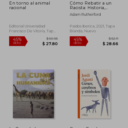
En torno al animal
Cómo Rebatir a un
racional
Racista: Historia,
Ciencia, Raza y
Adam Rutherford
Realidad
Editorial Universidad
Paidos Iberica, 2021, Tapa
Francisco De Vitoria, Tapa
Blanda, Nuevo
Blanda, Nuevo
$ 38.60
$ 53.
45%
45%
dcto.
dcto.
$ 21.23
$ 29.