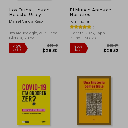
Los Otros Hijos de
El Mundo Antes de
Hefesto: Uso y
Nosotros
Fabricacion de
Daniel Garcia Raso
Tom Higham
Herramientas en
(1)
Animales no
Humanos (Spanish
Jas Arqueologia, 2013, Tapa
Planeta, 2023, Tapa
Edition)
Blanda, Nuevo
Blanda, Nuevo
$ 50.26
$ 49
45%
45%
dcto.
dcto.
$ 27.65
$ 27.