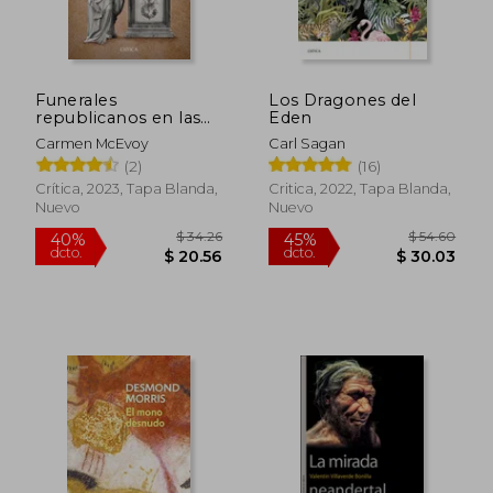
Funerales
Los Dragones del
republicanos en las
Eden
Américas
Carmen McEvoy
Carl Sagan
(2)
(16)
Crítica, 2023, Tapa Blanda,
Critica, 2022, Tapa Blanda,
Nuevo
Nuevo
$ 34.26
$ 54.
40%
45%