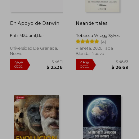
$ 31.70
$ 40.
45%
45%
dcto.
dcto.
$ 17.43
$ 22.
En Apoyo de Darwin
Neandertales
Fritz M&Uuml;Ller
Rebecca Wragg Sykes
(4)
Universidad De Granada,
Planeta, 2021, Tapa
Nuevo
Blanda, Nuevo