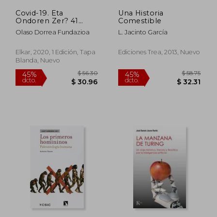
Covid-19. Eta
Una Historia
Ondoren Zer? 41
Comestible
(Eztabaida) (en
Olaso Dorrea Fundazioa
L. Jacinto García
Euskera)
Elkar, 2020, 1 Edición, Tapa
Ediciones Trea, 2013, Nuevo
Blanda, Nuevo
$ 51.45
$ 53.
45%
45%
dcto.
dcto.
$ 28.30
$ 29.