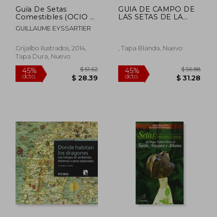
Guía De Setas
GUIA DE CAMPO DE
Comestibles (OCIO Y
LAS SETAS DE LA
ENTRETENIMIENTO)
SIERRA DE LAS
GUILLAUME EYSSARTIER
NIEVES
Grijalbo Ilustrados, 2014,
, Tapa Blanda, Nuevo
Tapa Dura, Nuevo
$ 309.28
$ 69.
45%
45%
dcto.
dcto.
$ 170.10
$ 38.