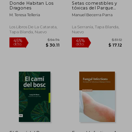
Donde Habitan Los
Setas comestibles y
Dragones
tóxicas del Parque
Natural Sierras de
M. Teresa Telleria
Manuel Becerra Parra
Tejeda, Almijara y
Alhama
Los Libros De La Catarata,
La Serranía, Tapa Blanda,
Tapa Blanda, Nuevo
Nuevo
$ 51.62
$ 56.
45%
45%
dcto.
dcto.
$ 28.39
$ 31.