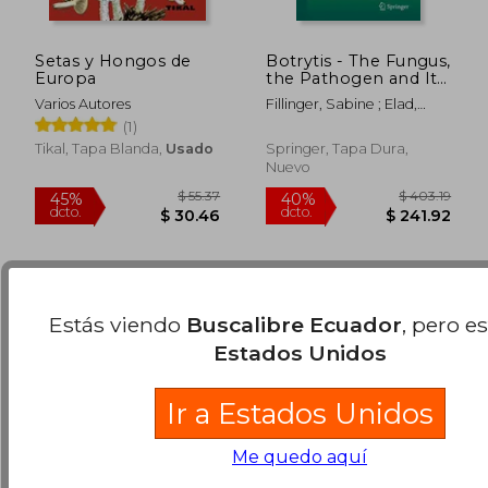
$ 44.00
$ 60.
45%
40%
dcto.
dcto.
$ 24.20
$ 36.
Setas y Hongos de
Botrytis - The Fungus,
Europa
the Pathogen and Its
Management in
Varios Autores
Fillinger, Sabine ; Elad,
Agricultural Systems
Yigal
(1)
(en Inglés)
Tikal, Tapa Blanda,
Usado
Springer, Tapa Dura,
Nuevo
Estás viendo
Buscalibre Ecuador
, pero e
Estados Unidos
Ir a Estados Unidos
Me quedo aquí