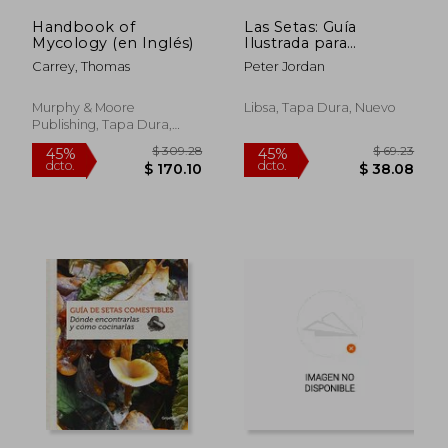
Handbook of
Las Setas: Guía
Mycology (en Inglés)
Ilustrada para
Identificarlas y 100
Carrey, Thomas
Peter Jordan
Deliciosas Formas de
Cocinarlas (Micología)
Murphy & Moore
Libsa, Tapa Dura, Nuevo
Publishing, Tapa Dura,
Nuevo
$ 123.46
$ 280.
45%
40%
dcto.
dcto.
$ 67.90
$ 168.