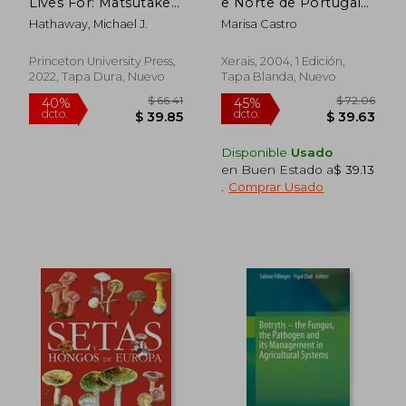
Lives For: Matsutake
e Norte de Portugal
dcto.
dcto.
$ 31.22
$ 178.
and the Worlds They
(en Gallego)
Hathaway, Michael J.
Marisa Castro
Make (en Inglés)
Princeton University Press,
Xerais, 2004, 1 Edición,
2022, Tapa Dura, Nuevo
Tapa Blanda, Nuevo
Disponible
Usado
en Buen Estado a
$ 39.13
.
Comprar Usado