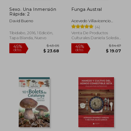
Sexo. Una Inmersión
Funga Austral
Rápida: 2
David Bueno
Acevedo Villavicencio
Brandon Mario
(4)
Tibidabo, 2016, 1 Edición,
Venta De Productos
Tapa Blanda, Nuevo
Culturales Daniela Soledad
Reyes González E.I.R.L. /
Naturaleza Inarrumen
Ediciones, 2023, Tapa
Blanda, Nuevo
$ 280.86
$ 325.
40%
40%
dcto.
dcto.
$ 168.52
$ 195.