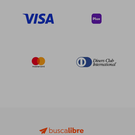
40%
45%
dcto.
dcto.
$ 30.53
$ 24.