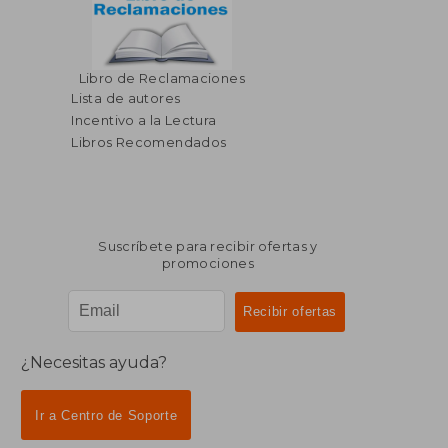
$ 340.57
$ 64.
Libro de Reclamaciones
45%
45%
dcto.
dcto.
$ 187.31
$ 35.
Lista de autores
Incentivo a la Lectura
Libros Recomendados
Suscríbete para recibir ofertas y
promociones
¿Necesitas ayuda?
Ir a Centro de Soporte