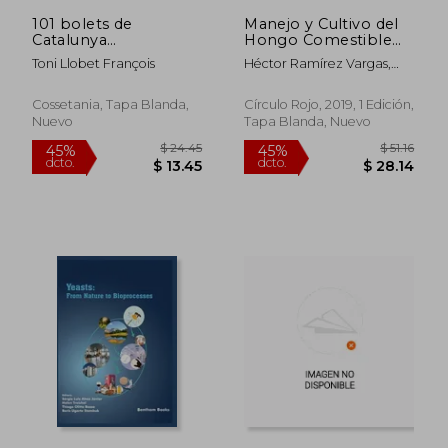
101 bolets de
Manejo y Cultivo del
Catalunya
Hongo Comestible
(Paperback) (en
Seta: (Pleurotus
Toni Llobet François
Héctor Ramírez Vargas,
Catalán)
Ostreatus)
Adrianayjulio García
Cossetania, Tapa Blanda,
Círculo Rojo, 2019, 1 Edición,
Nuevo
Tapa Blanda, Nuevo
$ 280.86
$ 47.
40%
40%
dcto.
dcto.
$ 168.52
$ 28.