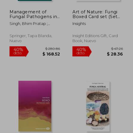
Management of
Art of Nature: Fungi
Fungal Pathogens in
Boxed Card set (Set
Pulses: Current Status
of 20 Cards): (Gifts for
Singh, Bhim Pratap ;
Insights
and Future
Mushroom
Singh, Garima ; Kumar,
Challenges (en
Enthusiasts and
Krishna
Inglés)
Nature Lovers) (en
Springer, Tapa Blanda,
Insight Editions Gift, Card
Inglés)
Nuevo
Book, Nuevo
$ 55.37
$ 403.
45%
40%
dcto.
dcto.
$ 30.46
$ 241.