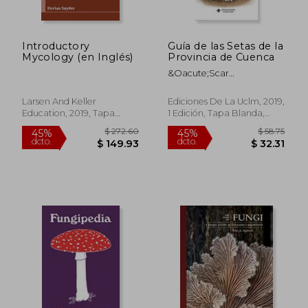
Introductory
Guía de las Setas de la
$ 325.86
$ 43.
40%
45%
Mycology (en Inglés)
Provincia de Cuenca
dcto.
dcto.
$ 195.52
$ 24.
&Oacute;Scar
Garc&Iacute;A Cardo;
Jos&Eacute; Mar&Iacute;A
Larsen And Keller
Ediciones De La Uclm, 2019,
Garc&Iacute;A Cardo
Education, 2019, Tapa
1 Edición, Tapa Blanda,
Dura, Nuevo
Nuevo