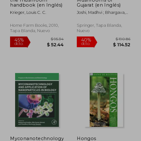
handbook (en Inglés)
Gujarat (en Inglés)
Krieger, Louis C. C.
Joshi, Madhvi ; Bhargava,
Poonam ; Bhatt, Meghna
Home Farm Books, 2010,
Springer, Tapa Blanda,
Tapa Blanda, Nuevo
Nuevo
$ 296.33
$ 295.
45%
40%
dcto.
dcto.
$ 162.98
$ 177.
Myconanotechnology
Hongos