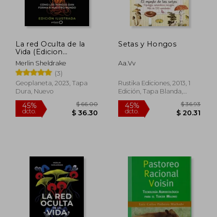
La red Oculta de la
Setas y Hongos
Vida (Edicion
Ilustrada)
Merlin Sheldrake
Aa.Vv
(3)
Geoplaneta, 2023, Tapa
Rustika Ediciones, 2013, 1
Dura, Nuevo
Edición, Tapa Blanda,
Nuevo
$ 66.00
$ 36.
45%
45%