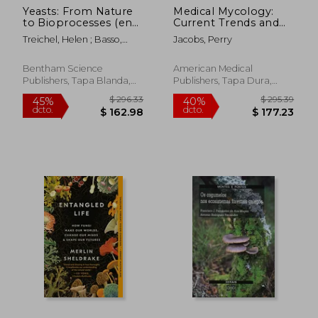
Yeasts: From Nature
Medical Mycology:
to Bioprocesses (en
Current Trends and
Inglés)
Future Prospects (en
Treichel, Helen ; Basso,
Jacobs, Perry
Inglés)
Thiago Olitta ; Stambuk,
Boris Ugarte
Bentham Science
American Medical
Publishers, Tapa Blanda,
Publishers, Tapa Dura,
Nuevo
Nuevo
$ 43.05
$ 34.
45%
45%
dcto.
dcto.
$ 23.68
$ 19.