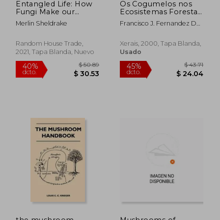
Entangled Life: How
Os Cogumelos nos
Fungi Make our
Ecosistemas Forestais
Worlds, Change our
Galegos (Turismo (en
Merlin Sheldrake
Francisco J. Fernandez De
Minds & Shape our
Gallego)
Ana Magan
Futures (en Inglés)
Random House Trade,
Xerais, 2000, Tapa Blanda,
2021, Tapa Blanda, Nuevo
Usado
$ 24.45
$ 51
45%
45%
dcto.
dcto.
$ 13.45
$ 28.
the mushroom
Mushrooms of