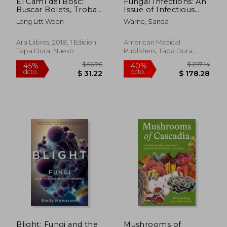
El Camí del Bosc:
Fungal Infections: An
Buscar Bolets, Trobar
Issue of Infectious
Consol (en Catalán)
Disease Clinics (en
Long Litt Woon
Warne, Sanda
Inglés)
Ara Llibres, 2018, 1 Edición,
American Medical
Tapa Dura, Nuevo
Publishers, Tapa Dura,
Nuevo
$ 54.74
$ 31
45%
45%
dcto.
dcto.
$ 30.11
$ 17.
Blight: Fungi and the
Mushrooms of