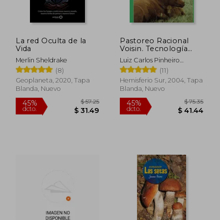
dcto.
dcto.
$ 36.30
$ 20.
La red Oculta de la
Pastoreo Racional
Vida
Voisin. Tecnología
Agroecológica Para el
Merlin Sheldrake
Luiz Carlos Pinheiro
Tercer Milenio
Machado
(8)
(11)
Geoplaneta, 2020, Tapa
Hemisferio Sur, 2004, Tapa
Blanda, Nuevo
Blanda, Nuevo