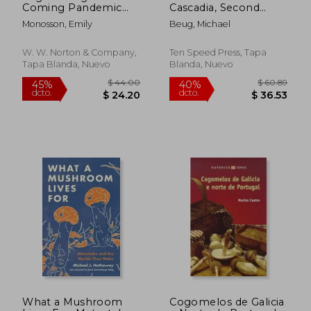
Coming Pandemic
Cascadia, Second
(en Inglés)
Edition: An Illustrated
Monosson, Emily
Beug, Michael
Key to the Fungi of
the Pacific Northwest
(en Inglés)
W. W. Norton & Company,
Ten Speed Press, Tapa
Tapa Blanda, Nuevo
Blanda, Nuevo
What a Mushroom
Cogomelos de Galicia
$ 56.76
$ 297.
45%
40%