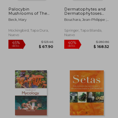
Psilocybin
Dermatophytes and
Mushrooms of The
Dermatophytoses
United States: A Visual
(en Inglés)
Beck, Mary
Bouchara, Jean-Philippe ;
Guide (en Inglés)
Nenoff, Pietro ; Gupta,
Aditya K.
Mockingbird, Tapa Dura,
Springer, Tapa Blanda,
Nuevo
Nuevo
$ 273.63
$ 280.
45%
40%
dcto.
dcto.
$ 150.50
$ 168.