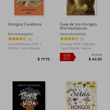
Hongos Curativos
Guía de los Hongos
Microscópicos
Tero Isokauppila
Maria Muntañola
(2)
(3)
Gaia Ediciones, 2019, 1
Omega, 1998, 1 Edición,
Edición, Tapa Blanda,
Tapa Blanda, Nuevo
Nuevo
$ 73.
45%
dcto.
$ 17.75
$ 40.