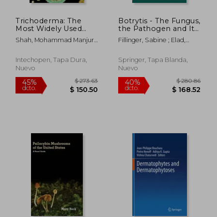
Trichoderma: The
Botrytis - The Fungus,
Most Widely Used
the Pathogen and Its
Fungicide (en Inglés)
Management in
Shah, Mohammad Manjur ;
Fillinger, Sabine ; Elad,
Agricultural Systems
Sharif, Umar ; Buhari, Tijjani
Yigal
(en Inglés)
Rufai
Intechopen, Tapa Dura,
Springer, Tapa Blanda,
Nuevo
Nuevo
$ 235.86
$ 270.
40%
40%
dcto.
dcto.
$ 141.52
$ 162.