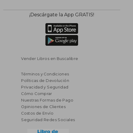
$ 95.34
$ 190.
45%
40%
¡Descárgate la App GRATIS!
dcto.
dcto.
$ 52.44
$ 114.
Vender Libros en Buscalibre
Términos y Condiciones
Políticas de Devolución
Privacidad y Seguridad
Cómo Comprar
Nuestras Formas de Pago
Opiniones de Clientes
Costos de Envío
Seguridad Redes Sociales