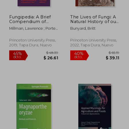
Fungipedia: A Brief
The Lives of Fungi: A
Compendium of
Natural History of our
Mushroom Lore (en
Planet'S
Millman, Lawrence ; Porter,
Bunyard, Britt
Inglés)
Decomposers (The
$ 272.60
$ 58.
45%
45%
Amy Jean
Lives of the Natural
dcto.
dcto.
$ 149.93
$ 32.
World) (en Inglés)
Princeton University Press,
Princeton University Press,
2019, Tapa Dura, Nuevo
2022, Tapa Dura, Nuevo