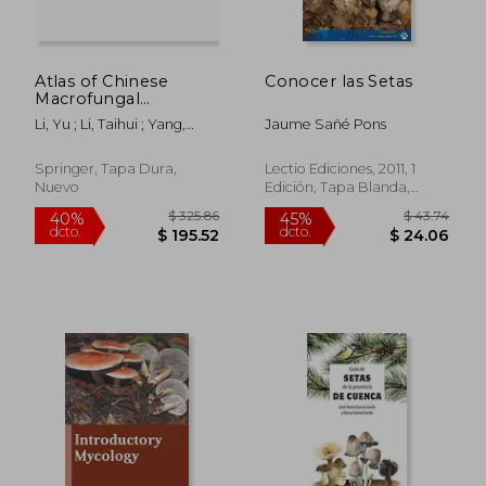
$ 57.25
$ 75.
45%
45%
dcto.
dcto.
$ 31.49
$ 41.
Atlas of Chinese
Conocer las Setas
Macrofungal
Resources: Volume 1:
Li, Yu ; Li, Taihui ; Yang,
Jaume Sañé Pons
Overview,
Zhuliang
Macrofungal
Ascomycetes, Jelly
Springer, Tapa Dura,
Lectio Ediciones, 2011, 1
Fungi and Coral Fungi
Nuevo
Edición, Tapa Blanda,
(en Inglés)
Nuevo