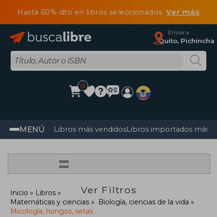
Hasta 60% dto en libros seleccionados
Ver más
Enviar a
Quito, Pichincha
0
MENÚ
Libros más vendidos
Libros importados más v
=
Ver Filtros
Inicio
Libros
Matemáticas y ciencias
Biología, ciencias de la vida
Micología, hongos, setas