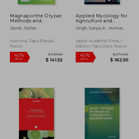
Magnaporthe Oryzae:
Applied Mycology for
Methods and
Agriculture and
Protocols (en Inglés)
Foods: Industrial
Jacob, Stefan
Singh, Sanjay K. ; Kumar,
Applications (en
Deepak ; Shamim, MD
Inglés)
Humana, Tapa Blanda,
Apple Academic Press, 1
Nuevo
Edición, Tapa Dura, Nuevo
$ 48.39
$ 65
45%
40%
dcto.
dcto.
$ 26.61
$ 39.