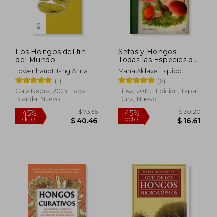
Los Hongos del fin
Setas y Hongos:
del Mundo
Todas las Especies de
Hongos y sus
Lowenhaupt Tsing Anna
María Aldave; Equipo
Características
Editorial
(1)
(6)
Caja Negra, 2023, Tapa
Libsa, 2012, 1 Edición, Tapa
Blanda, Nuevo
Dura, Nuevo
$ 73.56
$ 30.
45%
45%
dcto.
dcto.
$ 40.46
$ 16.