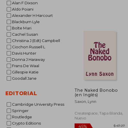
Alan F Dixson
$ 
45%
dcto.
$ 3
Aldo Poiani
Alexander H Harcourt
Blackburn Lyle
Bolte Mari
Cachel Susan
Christina J (Edt) Campbell
Ciochon Russell L
Davis Hunter
Donna J Haraway
Frans De Waal
Gillespie Katie
Goodall Jane
The Naked Bonobo
EDITORIAL
(en Inglés)
Saxon, Lynn
Cambridge University Press
Springer
Createspace, Tapa Blanda,
Routledge
Nuevo
Crypto Editions