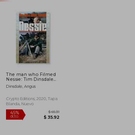
The man who Filmed
Nessie: Tim Dinsdale
and the Enigma of
Dinsdale, Angus
Loch Ness (en Inglés)
Crypto Editions, 2020, Tapa
Blanda, Nuevo