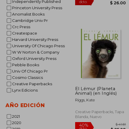
Independently Published
Princeton University Press
Anomalist Books
Cambridge Univ Pr
Crc Press
Createspace
Harvard University Press
$
45%
dcto.
$ 
University Of Chicago Press
W W Norton & Company
Oxford University Press
Pebble Books
Univ Of Chicago Pr
Cosimo Classics
Creative Paperbacks
El Lémur (Planeta
Lynx Edicions
Animal) (en Inglés)
Riggs, Kate
AÑO EDICIÓN
Creative Paperbacks, Tapa
2021
Blanda, Nuevo
2020