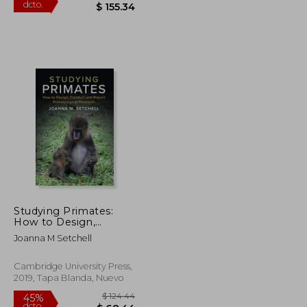
$ 45.44
$ 282.44
45%
dcto.
$ 24.99
$ 155.34
Studying Primates:
How to Design,
Conduct and Report
Joanna M Setchell
Primatological
Research (en Inglés)
Cambridge University Press,
2019, Tapa Blanda, Nuevo