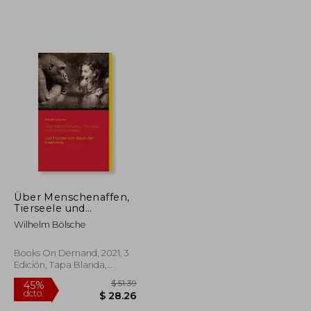
$ 45.44
$ 115.86
40%
dcto.
$ 24.99
$ 69.52
Über Menschenaffen,
Tierseele und
Menschenseele: Und
Wilhelm Bölsche
Früchte vom Baum
der Erkenntnis (en
Alemán)
Books On Demand, 2021, 3
Edición, Tapa Blanda,
Nuevo