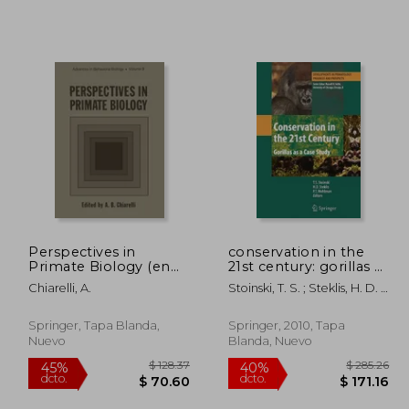
Perspectives in
conservation in the
Primate Biology (en
21st century: gorillas as
 105.53
$ 202.00
45%
45%
Inglés)
a case study (en
Chiarelli, A.
Stoinski, T. S. ; Steklis, H. D. ;
dcto.
dcto.
58.04
$ 111.10
Inglés)
Mehlman, P. T.
Springer, Tapa Blanda,
Springer, 2010, Tapa
Nuevo
Blanda, Nuevo