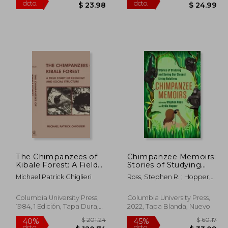
 47.27
$ 39.96
40%
45%
dcto.
dcto.
26.00
$ 23.98
The Chimpanzees of
Chimpanzee Memoirs:
Kibale Forest: A Field
Stories of Studying
Study of Ecology and
and Saving our Closest
Michael Patrick Ghiglieri
Ross, Stephen R. ; Hopper,
Social Structure (en
Living Relatives (en
Lydia M.
Inglés)
Inglés)
Columbia University Press,
Columbia University Press,
1984, 1 Edición, Tapa Dura,
2022, Tapa Blanda, Nuevo
Nuevo