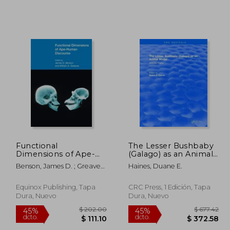
$ 53.91
$ 37.04
40%
45%
dcto.
dcto.
32.35
$ 22.22
Functional
The Lesser Bushbaby
Dimensions of Ape-
(Galago) as an Animal
Human Discourse (en
Model: Selected
Benson, James D. ; Greaves,
Haines, Duane E.
Inglés)
Topics (en Inglés)
William S.
Equinox Publishing, Tapa
CRC Press, 1 Edición, Tapa
Dura, Nuevo
Dura, Nuevo