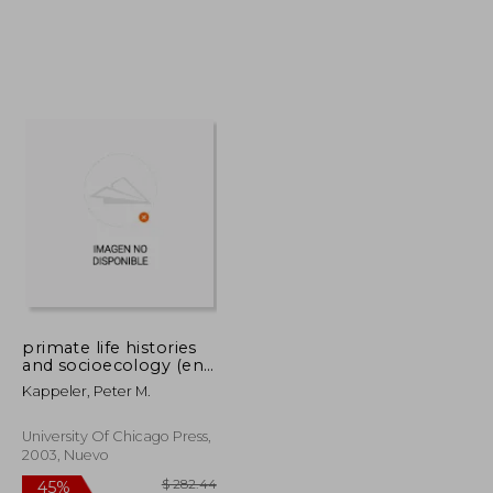
$ 71.29
$ 65.31
45%
dcto.
$ 42.77
$ 35.92
primate life histories
and socioecology (en
Inglés)
Kappeler, Peter M.
University Of Chicago Press,
2003, Nuevo