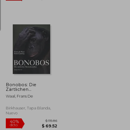
$ 353.02
$ 211.39
45%
dcto.
$ 194.16
$ 116.26
Bonobos: Die
Zärtlichen
Menschenaffen (en
Waal, Frans De
Alemán)
Birkhauser, Tapa Blanda,
Nuevo