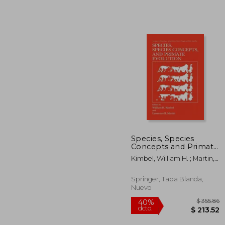
Species, Species
Concepts and Primate
$
45%
Evolution (en Inglés)
Kimbel, William H. ; Martin,
dcto.
$ 
Lawrence B.
Springer, Tapa Blanda,
Nuevo