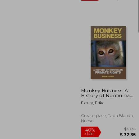
$
45%
dcto.
$ 3
Monkey Business: A
History of Nonhuman
Primate Rights (en
Fleury, Erika
Inglés)
Createspace, Tapa Blanda,
Nuevo