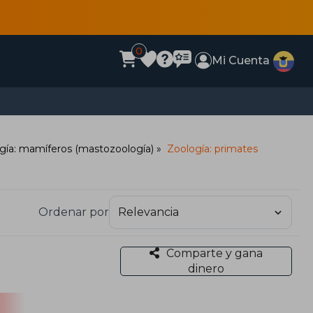
0
Mi Cuenta
gía: mamíferos (mastozoología)
Zoología: primates
Ordenar por
Comparte y gana
dinero