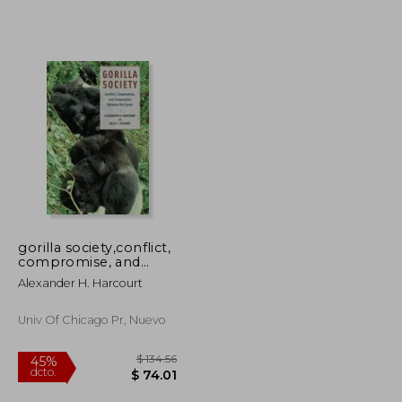
gorilla society,conflict,
compromise, and
$ 677.42
$ 51.39
45%
cooperation between
Alexander H. Harcourt
dcto.
$ 372.58
$ 28.26
the sexes
Univ Of Chicago Pr, Nuevo