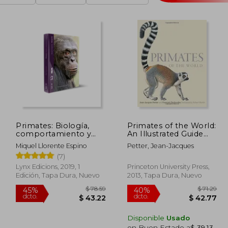
Primates: Biología,
Primates of the World:
comportamiento y
An Illustrated Guide
evolución
(en Inglés)
Miquel Llorente Espino
Petter, Jean-Jacques
(7)
Lynx Edicions, 2019, 1
Princeton University Press,
Edición, Tapa Dura, Nuevo
2013, Tapa Dura, Nuevo
Disponible
Usado
en Buen Estado a
$ 39.13
.