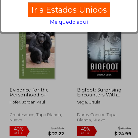
Ir a Estados Unidos
Me quedo aquí
 615.16
$ 291.10
45%
45%
dcto.
dcto.
38.34
$ 160.11
Evidence for the
Bigfoot: Surprising
Personhood of
Encounters With
Chimpanzees (en
Bigfoot in the United
Hofer, Jordan Paul
Vega, Ursula
Inglés)
States (a Collection of
Unsettling
Encounters) (en
Createspace, Tapa Blanda,
Darby Connor, Tapa
Inglés)
Nuevo
Blanda, Nuevo