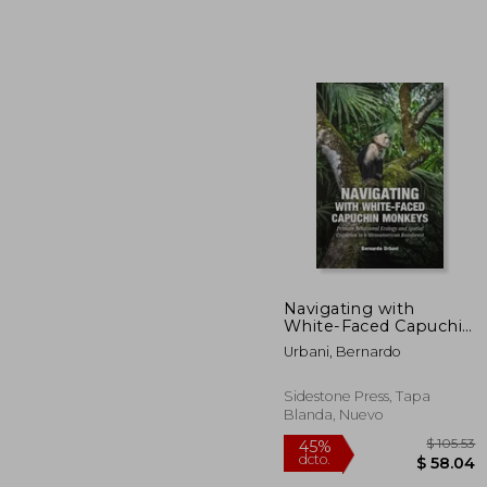
40%
dcto.
$ 
Navigating with
White-Faced Capuchin
Monkeys: Primate
Urbani, Bernardo
Behavioral Ecology
and Spatial Cognition
in a Mesoamerican (en
Sidestone Press, Tapa
Inglés)
Blanda, Nuevo