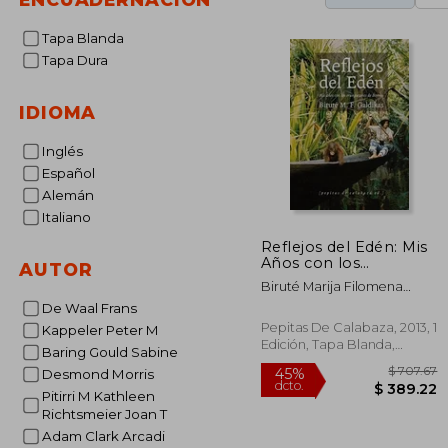
Tapa Blanda
Tapa Dura
IDIOMA
Inglés
Español
Alemán
Italiano
Reflejos del Edén: Mis
Años con los
AUTOR
Orangutanes de
Biruté Marija Filomena
Bornero
Galdikas
De Waal Frans
Pepitas De Calabaza, 2013, 1
Kappeler Peter M
Edición, Tapa Blanda,
Baring Gould Sabine
Usado
Desmond Morris
Pitirri M Kathleen
Richtsmeier Joan T
Adam Clark Arcadi