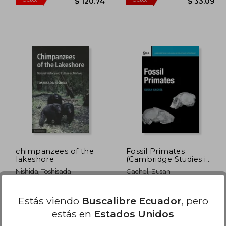
$ 41.81
$ 201.24
40%
45%
dcto.
dcto.
25.09
$ 120.74
chimpanzees of the
Fossil Primates
lakeshore
(Cambridge Studies in
Biological and
Nishida, Toshisada
Cachel, Susan
Evolutionary
Anthropology) (en
Inglés)
Cambridge Univ Pr, Tapa
Cambridge University Press,
Estás viendo
Buscalibre Ecuador
, pero
Dura, Nuevo
2015, 1 Edición, Tapa Dura,
Nuevo
estás en
Estados Unidos