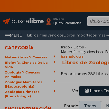
Enviar a
Quito, Pichincha
MENÚ
Libros más vendidos
Libros importados más v
Inicio
Libros
CATEGORÍA
Matemáticas y ciencias
Bi
(primatología)
Matemáticas Y Ciencias
Libros de Zoologí
Biología, Ciencias De La
Vida
Zoología Y Ciencias
Encontramos 286 Libros
Animales
Zoología: Mamíferos
(Mastozoología)
Ver:
Libros Fí
Zoología: Primates
(Primatología)
Estado:
Todos
N
ENCUADERNACIÓN