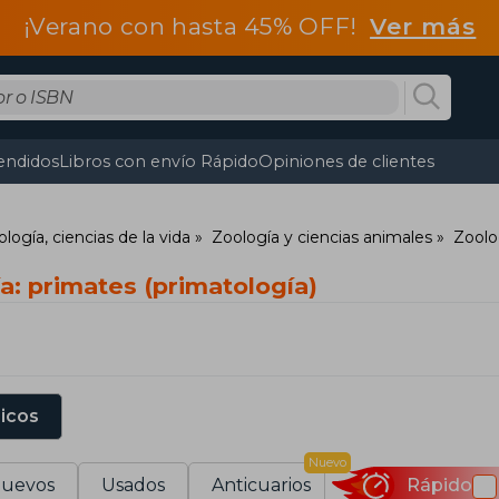
¡Verano con hasta 45% OFF!
Ver más
endidos
Libros con envío Rápido
Opiniones de clientes
ología, ciencias de la vida
Zoología y ciencias animales
Zoolo
a: primates (primatología)
sicos
Nuevo
uevos
Usados
Anticuarios
Rápido