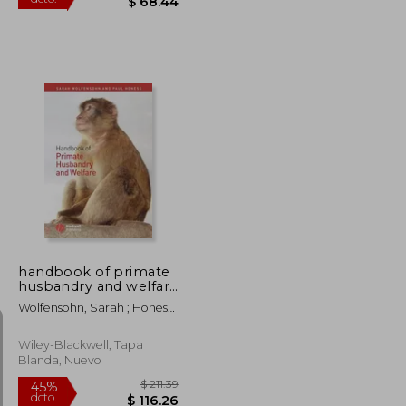
$ 60.17
$ 124.44
45%
dcto.
$ 33.09
$ 68.44
handbook of primate
husbandry and welfare
(en Inglés)
Wolfensohn, Sarah ; Honess,
Paul
Wiley-Blackwell, Tapa
Blanda, Nuevo