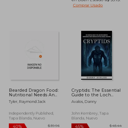
707.67
$ 78.59
45%
40%
Comprar Usado
dcto.
dcto.
89.22
$ 43.22
Bearded Dragon Food:
Cryptids: The Essential
Nutritional Needs And
Guide to the Loch
Feeding Guide For
Ness Monster
Tyler, Raymond Jack
Avalos, Danny
Bearded Dragons (en
(Compendium of
Inglés)
North American
Cryptids & Magical
Independently Published,
John Kembrey, Tapa
Creatures) (en Inglés)
Tapa Blanda, Nuevo
Blanda, Nuevo