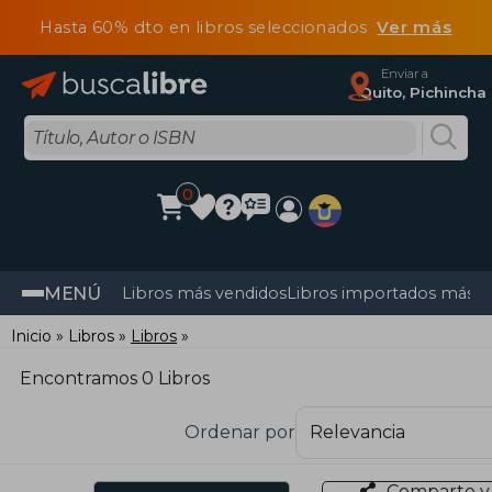
Hasta 60% dto en libros seleccionados
Ver más
Enviar a
Quito, Pichincha
0
MENÚ
Libros más vendidos
Libros importados más v
Inicio
Libros
Libros
Encontramos 0 Libros
Ordenar por
Comparte y