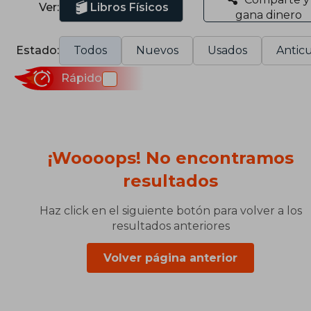
Ver:
Libros Físicos
gana dinero
Estado:
Todos
Nuevos
Usados
Anticu
Rápido
¡Woooops! No encontramos
resultados
Haz click en el siguiente botón para volver a los
resultados anteriores
Volver página anterior