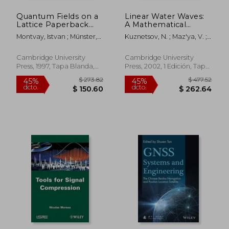
Quantum Fields on a
Linear Water Waves:
Lattice Paperback
A Mathematical
(Cambridge
Approach (en Inglés)
Montvay, Istvan ; Münster,
Kuznetsov, N. ; Maz'ya, V. ;
Monographs on
Gernot
Vainberg, B.
Mathematical
Physics) (en Inglés)
Cambridge University
Cambridge University
Press, 1997, Tapa Blanda,
Press, 2002, 1 Edición, Tapa
Nuevo
Dura, Nuevo
$ 35.83
$ 75.
45%
45%
dcto.
dcto.