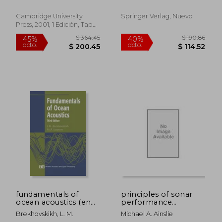
Cambridge University
Springer Verlag, Nuevo
Press, 2001, 1 Edición, Tapa
Dura, Nuevo
$ 125.97
$ 280.
40%
40%
dcto.
dcto.
$ 75.58
$ 168.
fundamentals of
principles of sonar
ocean acoustics (en
performance
Inglés)
modelling
Brekhovskikh, L. M.
Michael A. Ainslie