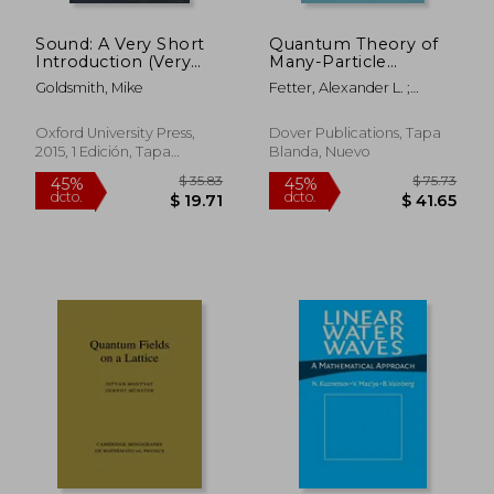
Sound: A Very Short
Quantum Theory of
Introduction (Very
Many-Particle
Short Introductions)
Systems (en Inglés)
Goldsmith, Mike
Fetter, Alexander L. ;
(en Inglés)
Walecka, John Dirk
Oxford University Press,
Dover Publications, Tapa
2015, 1 Edición, Tapa
Blanda, Nuevo
Blanda, Nuevo
$ 51.96
$ 41.
40%
45%
dcto.
dcto.
$ 31.18
$ 22.