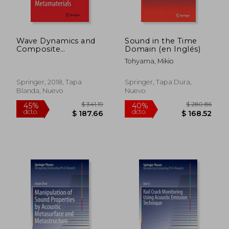
Wave Dynamics and
Sound in the Time
Composite
Domain (en Inglés)
Mechanics for
Tohyama, Mikio
Microstructured
Materials and
Metamaterials
Springer, 2018, Tapa
Springer, Tapa Dura,
(Advanced Structured
Blanda, Nuevo
Nuevo
$ 381.79
$ 40.
40%
40%
Materials) (en Inglés)
dcto.
dcto.
$ 229.07
$ 24.