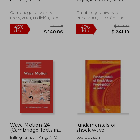
Theoretical
(Cambridge Texts in
Andrea L.
Development v. 1 (en
Applied Mathematics)
Inglés)
(en Inglés)
Cambridge University
Cambridge University
Press, 2001, 1 Edición, Tapa
Press, 2001, 1 Edición, Tapa
Blanda, Nuevo
Dura, Nuevo
$ 364.50
$ 190.
45%
40%
dcto.
dcto.
$ 200.47
$ 114.
Wave Motion: 24
fundamentals of
(Cambridge Texts in
shock wave
Applied Mathematics)
propagation in solids
Billingham, J. ; King, A. C.
Lee Davison
(en Inglés)