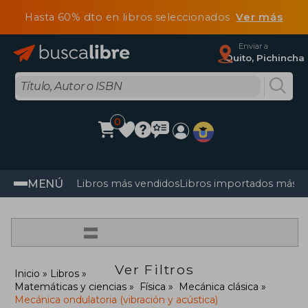
Hasta 60% dto en libros seleccionados
Ver más
Enviar a
Quito, Pichincha
0
MENÚ
Libros más vendidos
Libros importados más v
=
Ver Filtros
Inicio
Libros
Matemáticas y ciencias
Física
Mecánica clásica
Mecánica ondulatoria (vibración y acústica)