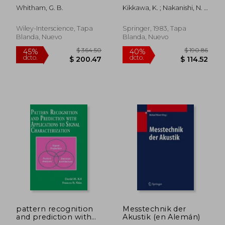
proceedings of the
Whitham, G. B.
Kikkawa, K. ; Nakanishi, N. ;
international
Nariai, H.
symposium on gauge
theory and
Wiley-Interscience, Tapa
Springer, 1983, Tapa
gravitation (g & g)
Blanda, Nuevo
Blanda, Nuevo
held at tezukayama
university nara, (en
Inglés)
$ 336.06
$ 279.
45%
45%
dcto.
dcto.
$ 184.83
$ 153.
pattern recognition
Messtechnik der
and prediction with
Akustik (en Alemán)
applications to signal