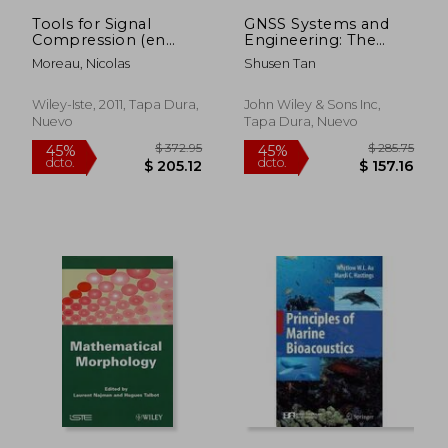
$ 19.71
$ 41.
Tools for Signal
GNSS Systems and
Compression (en
Engineering: The
Inglés)
Chinese Beidou
Moreau, Nicolas
Shusen Tan
Navigation and
Position Location
Satellite
Wiley-Iste, 2011, Tapa Dura,
John Wiley & Sons Inc,
Nuevo
Tapa Dura, Nuevo