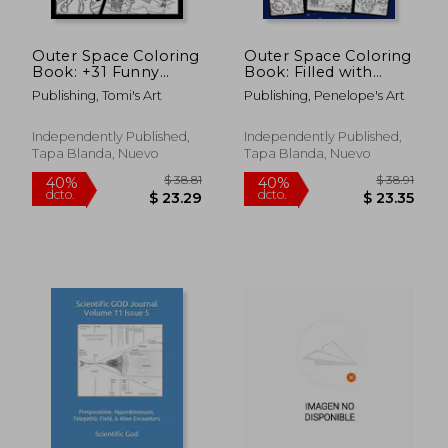
Outer Space Coloring
Outer Space Coloring
Book: +31 Funny
Book: Filled with
Astronomy Facts
Planets, Astronauts,
Publishing, Tomi's Art
Publishing, Penelope's Art
Educational Coloring
Space Ships, Rockets
Book for Kids Ages 4-
and more +31
12 Filled with Planets,
Educational
Independently Published,
Independently Published,
Astronauts, Space
Astronomy Facts For
Tapa Blanda, Nuevo
Tapa Blanda, Nuevo
Ships, R (en Inglés)
Kids Ages 4-12 (en
Inglés)
$ 355.86
$ 50.
40%
45%
dcto.
dcto.
$ 213.52
$ 27.