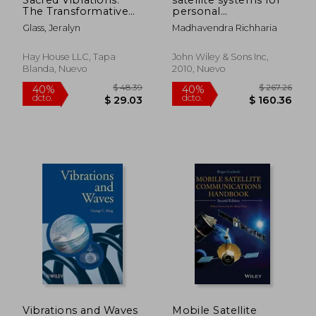
The Transformative
personal
Power of Crystalline
applications,concepts
Glass, Jeralyn
Madhavendra Richharia
Sound and Music (en
and technology
Inglés)
Hay House LLC, Tapa
John Wiley & Sons Inc,
Blanda, Nuevo
2010, Nuevo
$ 526.85
$ 279.
45%
40%
dcto.
dcto.
$ 289.77
$ 167.
Vibrations and Waves
Mobile Satellite