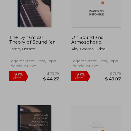
The Dynamical
On Sound and
Theory of Sound (en
Atmospheric
Inglés)
Vibrations, With the
Lamb, Horace
Airy, George Biddell
Mathematical
Elements of Music
(en Inglés)
Legare Street Press, Tapa
Legare Street Press, Tapa
Blanda, Nuevo
Blanda, Nuevo
$ 73.79
$ 71
40%
40%
dcto.
dcto.