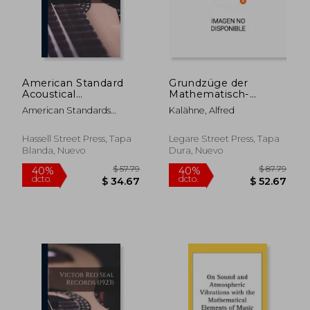
$ 44.27
$ 43.
American Standard
Grundzüge der
Acoustical
Mathematisch-
Terminology (en
Physikalischen
American Standards
Kalähne, Alfred
Inglés)
Akustik (en Inglés)
Association
Hassell Street Press, Tapa
Legare Street Press, Tapa
Blanda, Nuevo
Dura, Nuevo