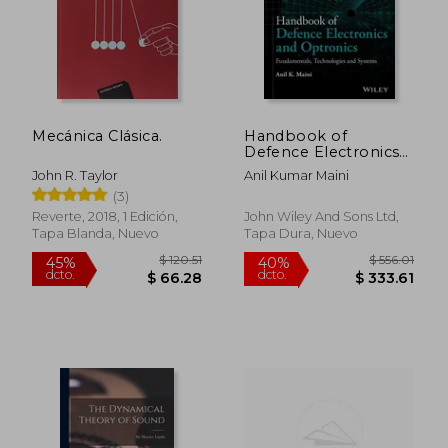
Mecánica Clásica.
Handbook of
Defence Electronics
and Optronics:
John R. Taylor
Anil Kumar Maini
Fundamentals,
(3)
Technologies and
Systems
Reverte, 2018, 1 Edición,
John Wiley And Sons Ltd,
Tapa Blanda, Nuevo
Tapa Dura, Nuevo
$ 120.51
$ 556.
45%
40%
dcto.
dcto.
$ 66.28
$ 333.