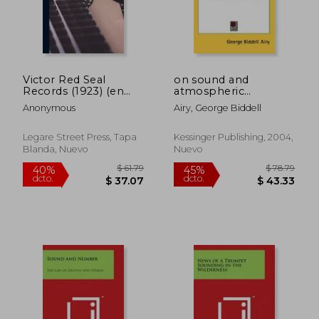
$ 57.79
$ 87.
40%
40%
dcto.
dcto.
$ 34.67
$ 52.
Victor Red Seal
on sound and
Records (1923) (en
atmospheric
Inglés)
vibrations with the
Anonymous
Airy, George Biddell
mathematical
elements of music
(en Inglés)
Legare Street Press, Tapa
Kessinger Publishing, 2004,
Blanda, Nuevo
Nuevo