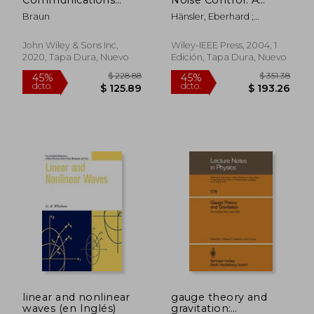
Payload and System,
Practical Approach
Braun
Hänsler, Eberhard ;
Second Edition (Wiley
(en Inglés)
Schmidt, Gerhard
- Ieee) (en Inglés)
John Wiley & Sons Inc,
Wiley-IEEE Press, 2004, 1
2020, Tapa Dura, Nuevo
Edición, Tapa Dura, Nuevo
$ 48.39
$ 267.
40%
40%
dcto.
dcto.
$ 29.03
$ 160.
linear and nonlinear
gauge theory and
waves (en Inglés)
gravitation: