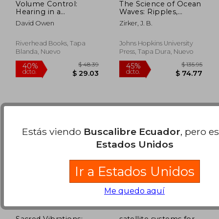
Volume Control:
The Science of Ocean
Hearing in a
Waves: Ripples,
Deafening World (en
Tsunamis, and Stormy
David Owen
Zirker, J. B.
Inglés)
Seas (en Inglés)
$ 372.95
$ 285.
45%
45%
dcto.
dcto.
$ 205.12
$ 157.
Riverhead Books, Tapa
Johns Hopkins University
Blanda, Nuevo
Press, Tapa Dura, Nuevo
Estás viendo
Buscalibre Ecuador
, pero e
Estados Unidos
Ir a Estados Unidos
Me quedo aquí
Sacred Vibrations:
satellite systems for