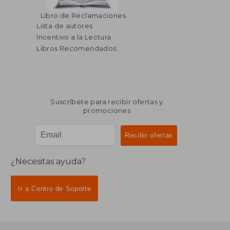
$ 355.86
$ 594.
40%
40%
Libro de Reclamaciones
dcto.
dcto.
$ 213.52
$ 356.
Lista de autores
Incentivo a la Lectura
Libros Recomendados
Suscríbete para recibir ofertas y
promociones
¿Necesitas ayuda?
Ir a Centro de Soporte