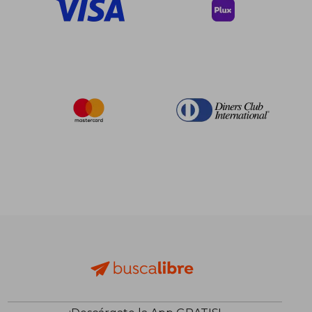
$ 364.45
$ 190.
45%
40%