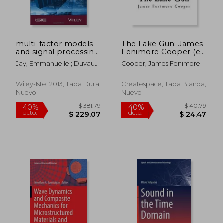
multi-factor models
The Lake Gun: James
and signal processing
Fenimore Cooper (en
techniques (en
Inglés)
Jay, Emmanuelle ; Duvaut,
Cooper, James Fenimore
Inglés)
$ 35.99
$ 50.
Patrick ; Darolles, Serges
40%
40%
dcto.
dcto.
$ 21.59
$ 30.
Wiley-Iste, 2013, Tapa Dura,
Createspace, Tapa Blanda,
Nuevo
Nuevo