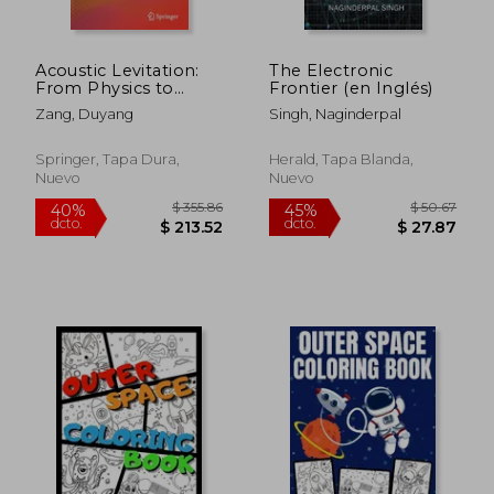
Acoustic Levitation:
The Electronic
From Physics to
Frontier (en Inglés)
Applications (en
Zang, Duyang
Singh, Naginderpal
Inglés)
Springer, Tapa Dura,
Herald, Tapa Blanda,
Nuevo
Nuevo
$ 190.86
$ 252.
40%
45%
dcto.
dcto.
$ 114.52
$ 138.