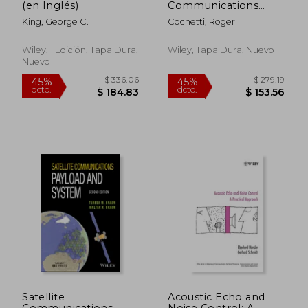
(en Inglés)
Communications
Handbook (en Inglés)
King, George C.
Cochetti, Roger
Wiley, 1 Edición, Tapa Dura,
Wiley, Tapa Dura, Nuevo
Nuevo
$ 48.39
$ 135
40%
45%
dcto.
dcto.
$ 29.03
$ 74.
Satellite
Acoustic Echo and
Communications
Noise Control: A