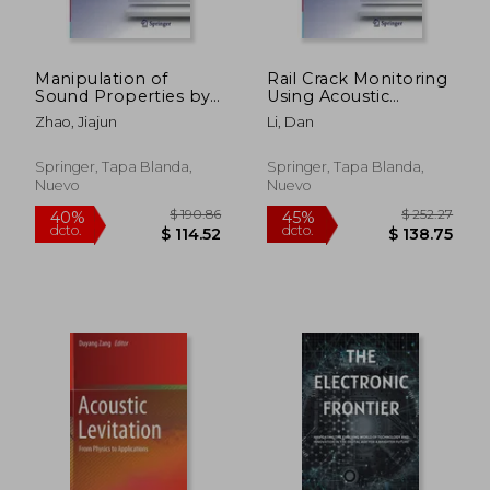
Manipulation of
Rail Crack Monitoring
Sound Properties by
Using Acoustic
Acoustic Metasurface
Emission Technique
Zhao, Jiajun
Li, Dan
and Metastructure
(en Inglés)
(en Inglés)
Springer, Tapa Blanda,
Springer, Tapa Blanda,
Nuevo
Nuevo
$ 341.19
$ 280.
45%
40%
dcto.
dcto.
$ 187.66
$ 168.