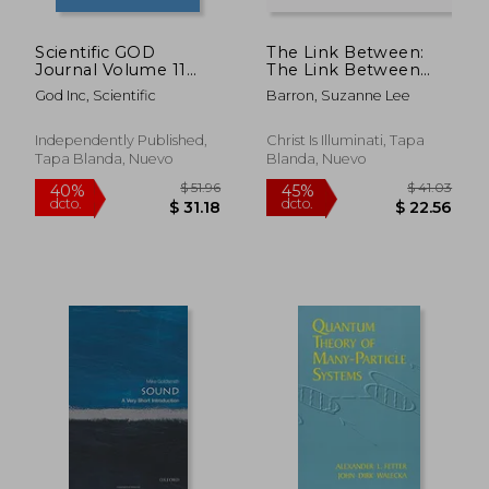
Scientific GOD
The Link Between:
Journal Volume 11
The Link Between
Issue 5:
The Illuminati,
God Inc, Scientific
Barron, Suzanne Lee
Prespacetime,
Targeted Individuals,
Hyperdimension,
Schizophrenia,
Telepathic Field, &
Prophets, Jesus, AI
Independently Published,
Christ Is Illuminati, Tapa
Alien Encounters (en
and The Robots (en
Tapa Blanda, Nuevo
Blanda, Nuevo
Inglés)
Inglés)
$ 38.81
$ 38
40%
40%
dcto.
dcto.
$ 23.29
$ 23.