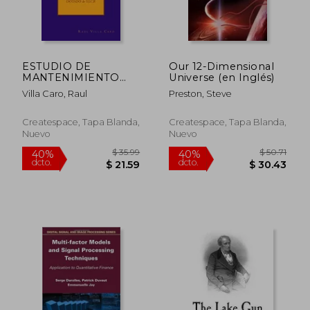
ESTUDIO DE
Our 12-Dimensional
$ 77.79
$ 79.
40%
40%
MANTENIMIENTO
Universe (en Inglés)
dcto.
dcto.
$ 46.67
$ 47.
PREDICTIVO en un
Villa Caro, Raul
Preston, Steve
BUQUE DE GUERRA
DOTADO de S.I.C.P.
Createspace, Tapa Blanda,
Createspace, Tapa Blanda,
Nuevo
Nuevo