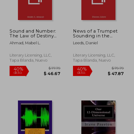
$ 61.79
$ 78.
40%
45%
dcto.
dcto.
$ 37.07
$ 43.
Sound and Number:
News of a Trumpet
The Law of Destiny
Sounding in the
and Design (en
Wilderness (en
Ahmad, Mabel L.
Leeds, Daniel
Inglés)
Inglés)
Literary Licensing, LLC,
Literary Licensing, LLC,
Tapa Blanda, Nuevo
Tapa Blanda, Nuevo