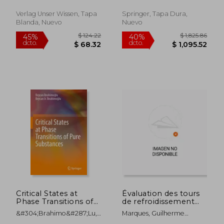
Motoren (en Alemán)
Verlag Unser Wissen, Tapa
Springer, Tapa Dura,
Blanda, Nuevo
Nuevo
$ 105.33
$ 123.
45%
40%
dcto.
dcto.
$ 57.93
$ 74.
Critical States at
Évaluation des tours
Phase Transitions of
de refroidissement
Pure Substances (en
dans l'industrie
&#304;brahimo&#287;lu,
Marques, Guilherme
Inglés)
chimique (en Francés)
Beycan ;
Ianusckiewicz ; Campos