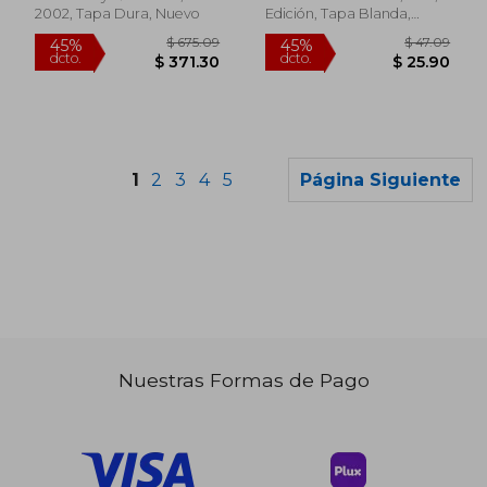
Inglés)
2002, Tapa Dura, Nuevo
Edición, Tapa Blanda,
Nuevo
1
2
3
4
5
Página Siguiente
Nuestras Formas de Pago
$ 512.78
$ 778.
45%
45%
dcto.
dcto.
$ 282.03
$ 428.