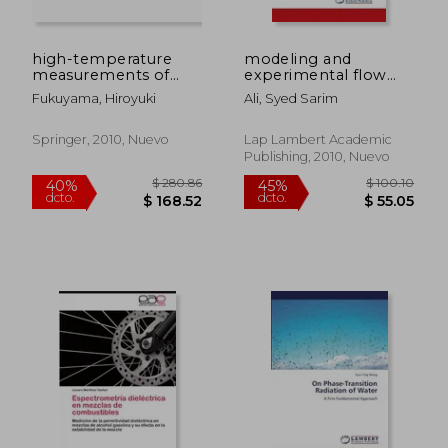
high-temperature
modeling and
measurements of
experimental flow
materials (en Inglés)
analysis around airfoil
Fukuyama, Hiroyuki
Ali, Syed Sarim
(en Inglés)
$ 55.72
$ 148.
45%
45%
dcto.
dcto.
$ 30.65
$ 81.
Springer, 2010, Nuevo
Lap Lambert Academic
Publishing, 2010, Nuevo