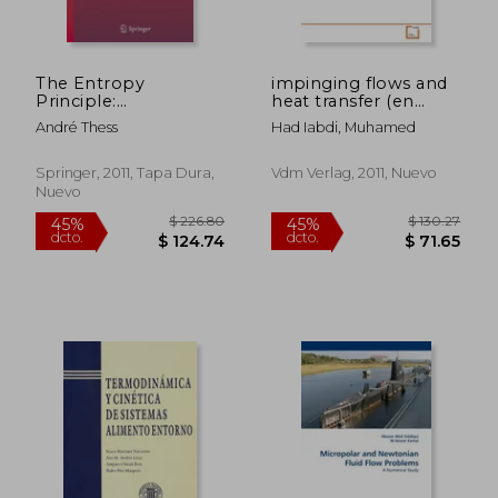
$ 148.42
$ 147.
45%
45%
dcto.
dcto.
$ 81.63
$ 81.
The Entropy
impinging flows and
Principle:
heat transfer (en
Thermodynamics for
Inglés)
André Thess
Had Iabdi, Muhamed
the Unsatisfied (en
Inglés)
Springer, 2011, Tapa Dura,
Vdm Verlag, 2011, Nuevo
Nuevo