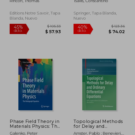
Rincon, Thomas
Tsallis, Constantino
(en Francés)
Approaching a
Complex World (en
Inglés)
Editions Notre Savoir, Tapa
Springer, Tapa Blanda,
Blanda, Nuevo
Nuevo
$ 112.90
$ 105.
45%
45%
dcto.
dcto.
$ 62.09
$ 57.
Phase Field Theory in
Topological Methods
Materials Physics: The
for Delay and
Hodograph Equation
Ordinary Differential
Galenko, Peter
Amster, Pablo ; Benevieri,