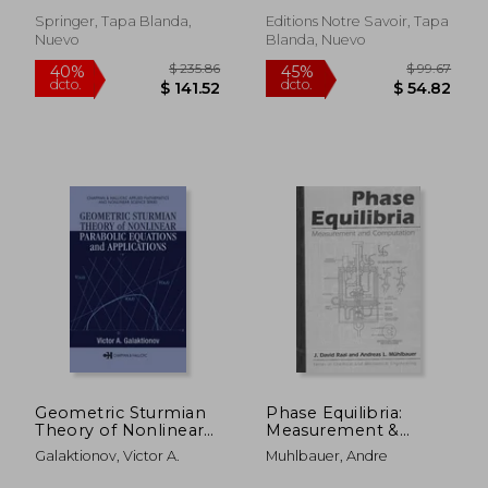
&#304;brahimo&#287;lu,
Roseno, Karina Tamião De
Springer, Tapa Blanda,
Editions Notre Savoir, Tapa
Beycan Jr.
Nuevo
Blanda, Nuevo
$ 295.86
$ 265.
40%
40%
dcto.
dcto.
$ 177.52
$ 159.
Geometric Sturmian
Phase Equilibria:
Theory of Nonlinear
Measurement &
Parabolic Equations
Computation (en
Galaktionov, Victor A.
Muhlbauer, Andre
and Applications (en
Inglés)
Inglés)