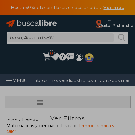
Hasta 60% dto en libros seleccionados
Ver más
Enviar a
Quito, Pichincha
0
MENÚ
Libros más vendidos
Libros importados más v
=
Ver Filtros
Inicio
Libros
Matemáticas y ciencias
Física
Termodinámica y
calor