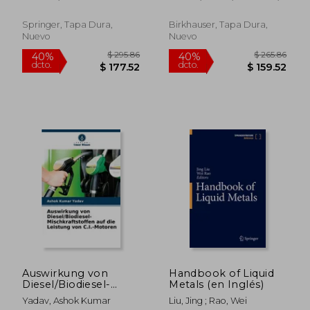
(en Inglés)
Equations: With
Pierluigi
Applications to
Continuum
Springer, Tapa Dura,
Birkhauser, Tapa Dura,
Mechanics (en Inglés)
Nuevo
Nuevo
$ 190.86
$ 145.
40%
45%
dcto.
dcto.
$ 114.52
$ 79.
Auswirkung von
Handbook of Liquid
Diesel/Biodiesel-
Metals (en Inglés)
Mischkraftstoffen auf
Yadav, Ashok Kumar
Liu, Jing ; Rao, Wei
die Leistung von C.I.-