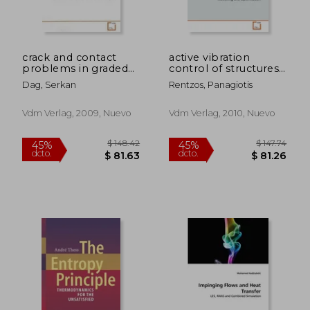
dcto.
dcto.
$ 74.02
$ 55.
crack and contact
active vibration
problems in graded
control of structures
materials (en Inglés)
for earthquakes (en
Dag, Serkan
Rentzos, Panagiotis
Inglés)
Vdm Verlag, 2009, Nuevo
Vdm Verlag, 2010, Nuevo