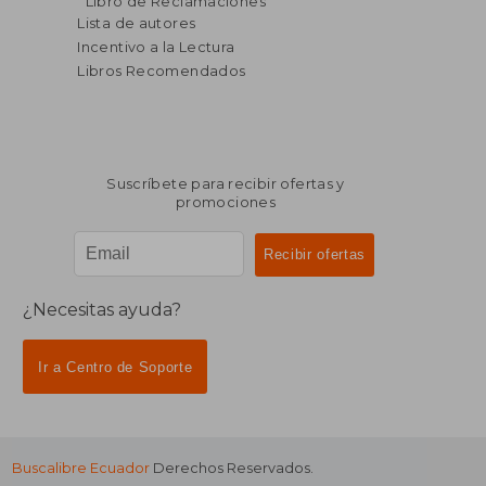
Libro de Reclamaciones
dcto.
dcto.
$ 371.30
$ 25.
Lista de autores
Incentivo a la Lectura
Libros Recomendados
Suscríbete para recibir ofertas y
promociones
¿Necesitas ayuda?
Ir a Centro de Soporte
Buscalibre Ecuador
Derechos Reservados.