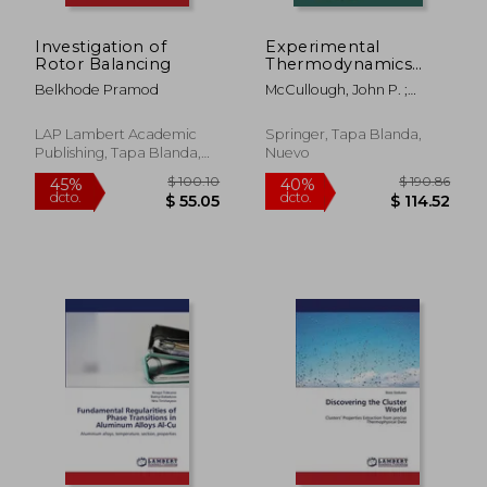
Investigation of
Experimental
Rotor Balancing
Thermodynamics
Volume II:
Belkhode Pramod
McCullough, John P. ;
Experimental
Scott, Donald W. ;
Thermodynamics of
International Union Of
Non-Reacting Fluids
LAP Lambert Academic
Springer, Tapa Blanda,
Pure And Applied
(en Inglés)
Publishing, Tapa Blanda,
Nuevo
Nuevo
$ 68.34
$ 130.
45%
45%
dcto.
dcto.
$ 37.59
$ 71.