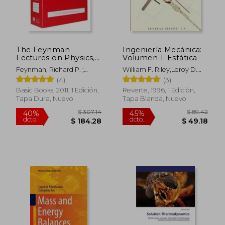
The Feynman
Ingeniería Mecánica:
Lectures on Physics,
Volumen 1. Estática
Boxed Set: The new
Feynman, Richard P. ;
William F. Riley,Leroy D.
Millennium Edition
Leighton, Robert B. ;
Sturges
(4)
(3)
(en Inglés)
Sands, Matthew
Basic Books, 2011, 1 Edición,
Reverte, 1996, 1 Edición,
Tapa Dura, Nuevo
Tapa Blanda, Nuevo
$ 307.14
$ 89.
40%
45%
dcto.
dcto.
$ 184.28
$ 49.