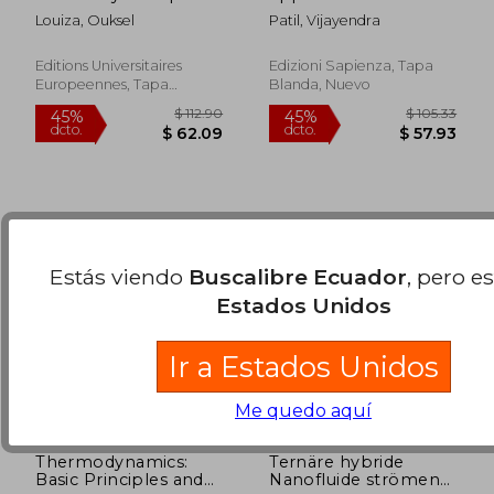
(en Francés)
trasferimento del
Louiza, Ouksel
Patil, Vijayendra
calore (en Italiano)
$ 190.86
$ 235.
40%
40%
dcto.
dcto.
$ 114.52
$ 141.
Editions Universitaires
Edizioni Sapienza, Tapa
Europeennes, Tapa
Blanda, Nuevo
Blanda, Nuevo
Estás viendo
Buscalibre Ecuador
, pero e
Estados Unidos
Ir a Estados Unidos
Me quedo aquí
Thermodynamics:
Ternäre hybride
Basic Principles and
Nanofluide strömen