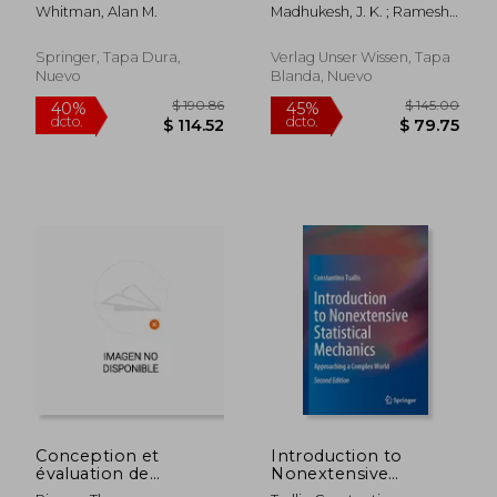
Engineering
über verschiedene
Whitman, Alan M.
Madhukesh, J. K. ; Ramesh,
Applications (en
Geometrien (en
G. K.
Inglés)
Alemán)
Springer, Tapa Dura,
Verlag Unser Wissen, Tapa
Nuevo
Blanda, Nuevo
$ 105.33
$ 115
45%
40%
dcto.
dcto.
$ 57.93
$ 69.
Conception et
Introduction to
évaluation de
Nonextensive
l'échangeur Aspen
Statistical Mechanics: