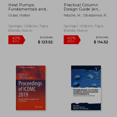
Heat Pumps:
Practical Column
Fundamentals and
Design Guide (en
Applications (en
Inglés)
Grassi, Walter
Nitsche, M. ; Gbadamosi, R.
Inglés)
Springer, 1 Edición, Tapa
Springer, 1 Edición, Tapa
Blanda, Nuevo
Blanda, Nuevo
$ 171.45
$ 190.
45%
40%
dcto.
dcto.
$ 94.30
$ 114.