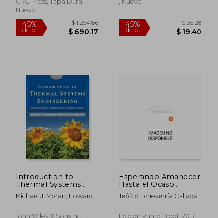
CRC Press, Tapa Dura,
, Nuevo
Nuevo
$ 235.86
$ 99.
40%
45%
dcto.
dcto.
$ 141.52
$ 54.
Introduction to
Esperando Amanecer
Thermal Systems
Hasta el Ocaso
Engineering:
(Didot)
Michael J. Moran; Howard
Teófilo Echeverría Callada
Thermodynamics,
N. Shapiro; Bruce R.
Fluid Mechanics, and
Munson; David P. Dewitt
Heat Transfer (en
John Wiley & Sons Inc,
Edición Punto Didot, 2017, 1