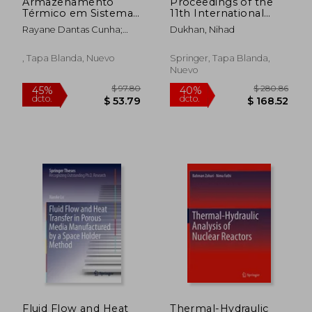
Armazenamento
Proceedings of the
Térmico em Sistemas
11th International
de Geração de
Conference on
Rayane Dantas Cunha;
Dukhan, Nihad
Potência Solar
Porous Metals and
Gabriel Ivan Medina Tapia
Metallic Foams
(Metfoam 2019) (en
, Tapa Blanda, Nuevo
Springer, Tapa Blanda,
Inglés)
Nuevo
$ 355.86
$ 105.
40%
45%
dcto.
dcto.
$ 213.52
$ 57.
Fluid Flow and Heat
Thermal-Hydraulic