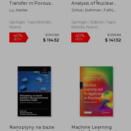
Transfer in Porous
Analysis of Nuclear
Media Manufactured
Reactors (en Inglés)
Lu, Xianke
Zohuri, Bahman ; Fathi,
by a Space Holder
Nima
Method (en Inglés)
Springer, Tapa Blanda,
Springer, 1 Edición, Tapa
Nuevo
Blanda, Nuevo
Nanoplyny na bazie
Machine Learning
$ 97.80
$ 280.
45%
40%