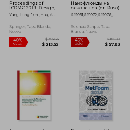
Proceedings of
Нанофлюиды на
ICDMC 2019: Design,
основе гра (en Ruso)
Materials, Cryogenics,
Yang, Lung-Jieh ; Haq, A.
&#1051;&#1072;&#1076;,
and Constructions
Noorul ; Nagarajan, Lenin
&#1040;&#1103;&#1 ;
(en Inglés)
&#1053;&#1077;&#1084;&#1072;
Springer, Tapa Blanda,
Sciencia Scripts, Tapa
;
Nuevo
Blanda, Nuevo
&#1052;&#1072;&#1093;&#1077;&
$ 205.86
$ 190.
40%
40%
dcto.
dcto.
$ 123.52
$ 114.