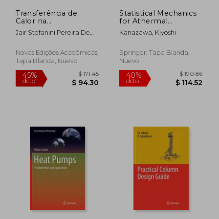
Transferência de
Statistical Mechanics
Calor na
for Athermal
Pasteurização de
Fluctuation: Non-
Jair Stefanini Pereira De
Kanazawa, Kiyoshi
Polpas de Frutas:
Gaussian Noise in
Ataíde
Soluções Numéricas
Physics (en Inglés)
com o Uso de
Novas Edições Acadêmicas,
Springer, Tapa Blanda,
Coordenadas
Tapa Blanda, Nuevo
Nuevo
Generalizadas
$ 97.80
$ 85.
45%
45%
dcto.
dcto.
$ 53.79
$ 47.