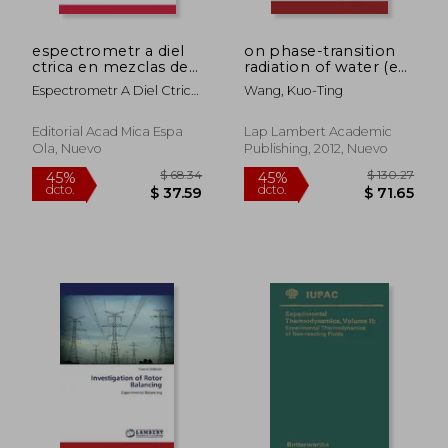
espectrometr a diel
on phase-transition
ctrica en mezclas de
radiation of water (en
combustibles (en
Inglés)
Espectrometr A Diel Ctrica
Wang, Kuo-Ting
Inglés)
En Mezclas De
Combustibles
Editorial Acad Mica Espa
Lap Lambert Academic
Ola, Nuevo
Publishing, 2012, Nuevo
$ 280.86
$ 100.
40%
45%
dcto.
dcto.
$ 168.52
$ 55.