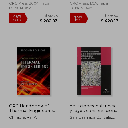
CRC Press, 2004, Tapa
CRC Press, 1997, Tapa
Dura, Nuevo
Dura, Nuevo
$ 124.22
$ 1,825
45%
40%
dcto.
dcto.
$ 68.32
$ 1,095.
CRC Handbook of
ecuaciones balances
Thermal Engineering
y leyes conservacion
(en Inglés)
termodinamica
Chhabra, Raj P.
Sala Lizarraga Gonzalez
Bustamante