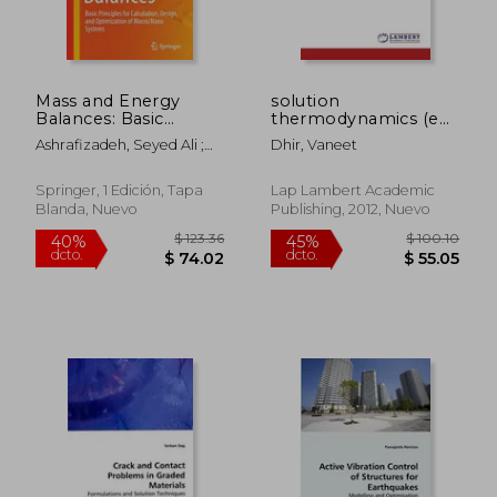
Mass and Energy
solution
Balances: Basic
thermodynamics (en
Principles for
Inglés)
Ashrafizadeh, Seyed Ali ;
Dhir, Vaneet
Calculation, Design,
Tan, Zhongchao
and Optimization of
Macro/Nano Systems
Springer, 1 Edición, Tapa
Lap Lambert Academic
(en Inglés)
Blanda, Nuevo
Publishing, 2012, Nuevo
$ 123.36
$ 100.
40%
45%