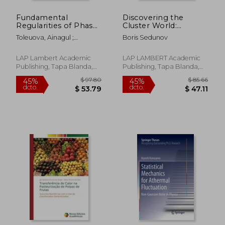
Fundamental
Discovering the
Regularities of Phase
Cluster World:
Transitions in
Clusters’ Properties
Toleuova, Ainagul ;
Boris Sedunov
Aluminum Alloys Al-
Extraction from
Balbekova, Bakhyt ;
Cu (en Inglés)
precise
Timirbayeva, Nina
Thermophysical Data
LAP Lambert Academic
LAP LAMBERT Academic
Publishing, Tapa Blanda,
Publishing, Tapa Blanda,
Nuevo
Nuevo
$ 100.10
$ 190.
45%
40%
dcto.
dcto.
$ 55.05
$ 114.