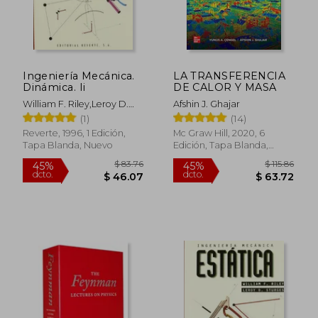
Ingeniería Mecánica.
LA TRANSFERENCIA
Dinámica. Ii
DE CALOR Y MASA
William F. Riley,Leroy D.
Afshin J. Ghajar
Sturges
(1)
(14)
Reverte, 1996, 1 Edición,
Mc Graw Hill, 2020, 6
Tapa Blanda, Nuevo
Edición, Tapa Blanda,
Nuevo
$ 83.76
$ 115
45%
45%
dcto.
dcto.
$ 46.07
$ 63.