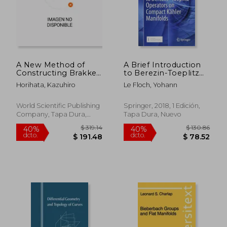
A New Method of
A Brief Introduction
Constructing Brakke's
to Berezin-Toeplitz
Motion (en Inglés)
Operators on
Horihata, Kazuhiro
Le Floch, Yohann
Compact Kähler
Manifolds (en Inglés)
World Scientific Publishing
Springer, 2018, 1 Edición,
Company, Tapa Dura,
Tapa Dura, Nuevo
Nuevo
$ 319.14
$ 130.
40%
40%
dcto.
dcto.