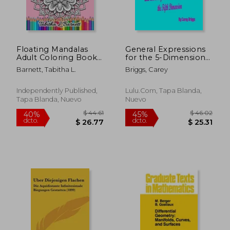
Floating Mandalas
General Expressions
$ 235.86
$ 75.
40%
40%
Adult Coloring Book:
for the 5-Dimensional
dcto.
dcto.
$ 141.52
$ 45.
60 Floating 3D
Riemann-Christoffel,
Barnett, Tabitha L.
Briggs, Carey
Mandalas to color (en
Ricci, and Einstein
Inglés)
Curvature Tensors
and Riemann
Independently Published,
Lulu.com, Tapa Blanda,
Curvature Scalar
Tapa Blanda, Nuevo
Nuevo
Allowing for Non-Van
(en Inglés)