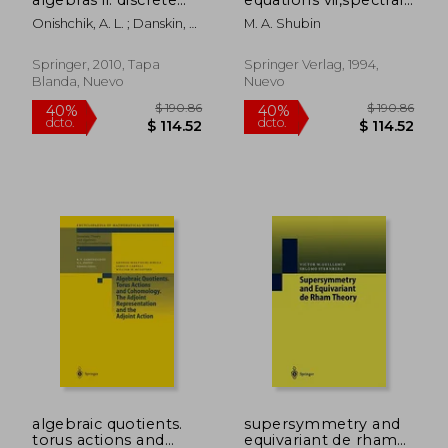
subgroups of lie
theory of differential
Onishchik, A. L. ; Danskin, J.
M. A. Shubin
groups and
operators
; Feigin, B. L.
cohomologies of lie
groups and lie
Springer, 2010, Tapa
Springer Verlag, 1994,
algebras (en Inglés)
Blanda, Nuevo
Nuevo
$ 211.05
$ 337.
40%
40%
dcto.
dcto.
$ 126.63
$ 202.
algebraic quotients.
supersymmetry and
torus actions and
equivariant de rham