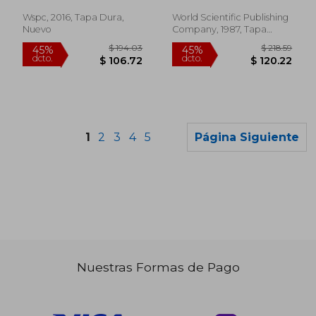
Djideme F Houenou
Mathematics) (en
Inglés)
Inglés)
Wspc, 2016, Tapa Dura,
World Scientific Publishing
Nuevo
Company, 1987, Tapa
Dura, Nuevo
1
2
3
4
5
Página Siguiente
Nuestras Formas de Pago
$ 261.38
$ 156.
45%
40%
dcto.
dcto.
$ 143.76
$ 93.