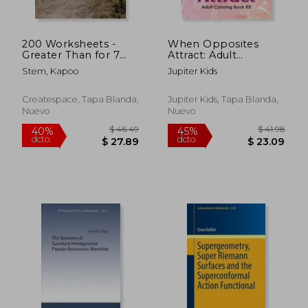
200 Worksheets -
When Opposites
Greater Than for 7
Attract: Adult
Digit Numbers: Math
Coloring Book Kit (en
Stem, Kapoo
Jupiter Kids
Practice Workbook
Inglés)
(en Inglés)
Createspace, Tapa Blanda,
Jupiter Kids, Tapa Blanda,
Nuevo
Nuevo
$ 220.86
$ 130.
40%
40%
dcto.
dcto.
$ 132.52
$ 78.