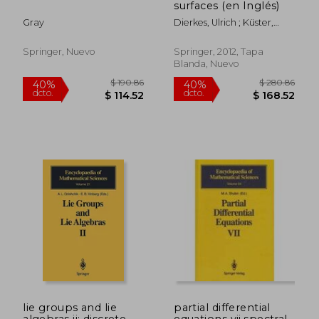
surfaces (en Inglés)
Gray
Dierkes, Ulrich ; Küster,
Albrecht ; Hildebrandt,
Stefan
Springer, Nuevo
Springer, 2012, Tapa
Blanda, Nuevo
$ 89.03
$ 196.
45%
40%
dcto.
dcto.
$ 48.97
$ 117.
lie groups and lie
partial differential
algebras ii: discrete
equations vii,spectral