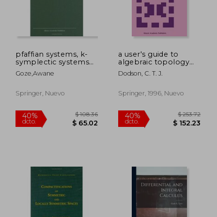
$ 629.69
$ 108.
40%
40%
dcto.
dcto.
$ 377.81
$ 65.
pfaffian systems, k-
a user's guide to
symplectic systems
algebraic topology
(en Inglés)
(en Inglés)
Goze,awane
Dodson, C. T. J.
Springer, Nuevo
Springer, 1996, Nuevo