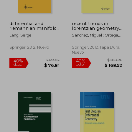
differential and
recent trends in
riemannian manifolds
lorentzian geometry
(en Inglés)
(en Inglés)
Lang, Serge
Sánchez, Miguel ; Ortega,
Miguel ; Romero, Alfonso
Springer, 2012, Nuevo
Springer, 2012, Tapa Dura,
Nuevo
$ 55.98
$ 158
45%
40%
dcto.
dcto.
$ 30.79
$ 95.