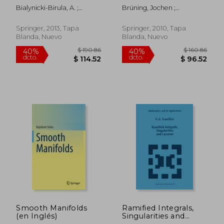
cohomology. the
theory (en Inglés)
Bialynicki-Birula, A. ;
Brüning, Jochen ;
adjoint
Carrell, J. ; McGovern, W. M.
Guillemin, Victor W. ;
representation and
Sternberg, Shlomo
the adjoint action (en
Springer, 2013, Tapa
Springer, 2010, Tapa
Inglés)
Blanda, Nuevo
Blanda, Nuevo
$ 190.86
$ 280.
40%
40%
dcto.
dcto.
$ 114.52
$ 168.
Smooth Manifolds
Ramified Integrals,
(en Inglés)
Singularities and
Lacunas (en Inglés)