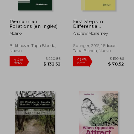
Riemannian
First Steps in
Foliations (en Inglés)
Differential
Geometry:
Molino
Andrew Mcinerney
Riemannian, Contact,
Symplectic
(Undergraduate Texts
Birkhauser, Tapa Blanda,
Springer, 2015, 1 Edición,
in Mathematics) (en
Nuevo
Tapa Blanda, Nuevo
Inglés)
$ 128.02
$ 280.
40%
40%
dcto.
dcto.
$ 76.81
$ 168.