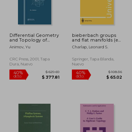
$ 191.48
$ 78.
Differential Geometry
bieberbach groups
and Topology of
and flat manifolds (en
Curves (en Inglés)
Inglés)
Animov, Yu
Charlap, Leonard S.
CRC Press, 2001, Tapa
Springer, Tapa Blanda,
Dura, Nuevo
Nuevo