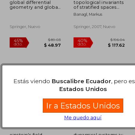
global differential
topological invariants
geometry and global
of stratified spaces
analysis (en Inglés)
(en Inglés)
Banagl, Markus
$ 100.86
$ 89.
40%
45%
dcto.
dcto.
$ 60.52
$ 48.
Springer, Nuevo
Springer, 2007, Nuevo
Estás viendo
Buscalibre Ecuador
, pero e
Estados Unidos
Ir a Estados Unidos
Me quedo aquí
einstein's field
dynamical systems iv: