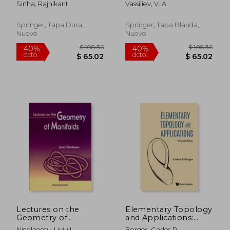
Sinha, Rajnikant
Vassiliev, V. A.
Springer, Tapa Dura,
Springer, Tapa Blanda,
Nuevo
Nuevo
$ 190.86
$ 190.
40%
40%
dcto.
dcto.
$ 114.52
$ 114.
Lectures on the
Elementary Topology
Geometry of
and Applications:
Manifolds (en Inglés)
Second Edition (en
Nicolaescu, Liviu I.
Borges, Carlos R.