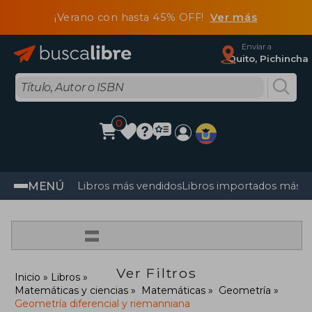
¡Verano con hasta 45% OFF!
Ver más
Enviar a
Quito, Pichincha
0
MENÚ
Libros más vendidos
Libros importados más v
=
Ver Filtros
Inicio
Libros
Matemáticas y ciencias
Matemáticas
Geometría
Geometría diferencial y riemanniana