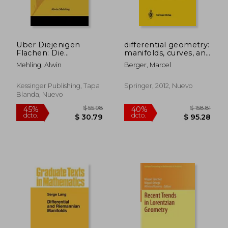
Uber Diejenigen
differential geometry:
Flachen: Die
manifolds, curves, and
Aquidistante
surfaces: manifolds,
Mehling, Alwin
Berger, Marcel
Infinitesimale
curves, and surfaces
$ 44.61
$ 46.
40%
45%
Biegungen Gestatten
(en Inglés)
dcto.
dcto.
$ 26.77
$ 25.
(1899) (en Alemán)
Kessinger Publishing, Tapa
Springer, 2012, Nuevo
Blanda, Nuevo