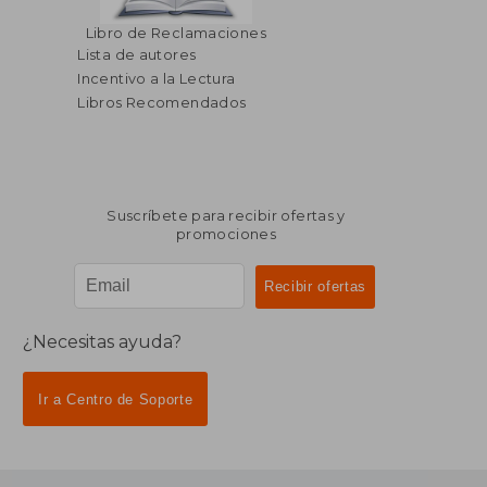
$ 194.03
$ 218.
45%
45%
Libro de Reclamaciones
dcto.
dcto.
$ 106.72
$ 120.
Lista de autores
Incentivo a la Lectura
Libros Recomendados
Suscríbete para recibir ofertas y
promociones
¿Necesitas ayuda?
Ir a Centro de Soporte