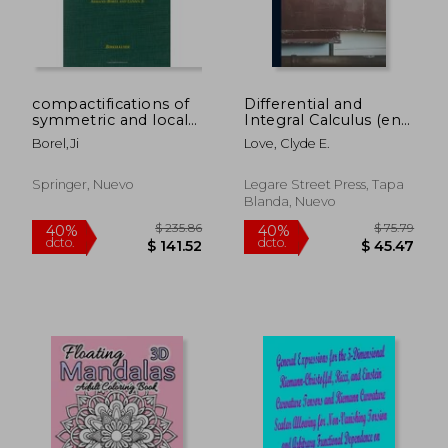
$ 108.36
$ 253.
40%
40%
dcto.
dcto.
$ 65.02
$ 152.
compactifications of
Differential and
symmetric and locally
Integral Calculus (en
symmetric spaces (en
Inglés)
Borel,ji
Love, Clyde E.
Inglés)
Springer, Nuevo
Legare Street Press, Tapa
Blanda, Nuevo