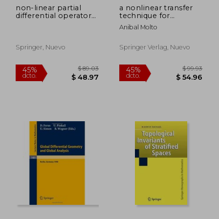
non-linear partial
a nonlinear transfer
$ 249.36
$ 167.
40%
45%
differential operators
technique for
dcto.
dcto.
$ 149.62
$ 92.
and quantization
renorming
Anibal Molto
procedures (en
Inglés)
Springer, Nuevo
Springer Verlag, Nuevo