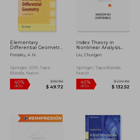
Elementary
Index Theory in
Differential Geometry
Nonlinear Analysis
(Springer
(en Inglés)
Pressley, A. N.
Liu, Chungen
Undergraduate
Mathematics Series)
(en Inglés)
Springer, 2010, Tapa
Springer, Tapa Blanda,
Blanda, Nuevo
Nuevo
$ 82.86
$ 220.
40%
40%
dcto.
dcto.
$ 49.72
$ 132.