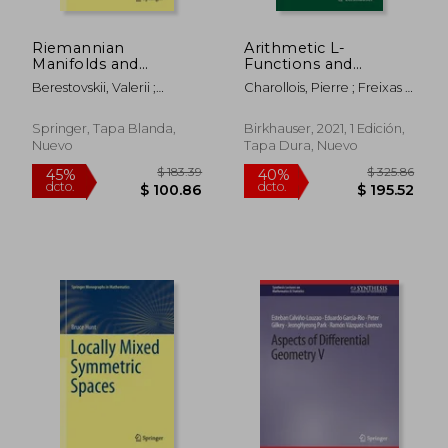
Riemannian
Arithmetic L-
Manifolds and
Functions and
Homogeneous
Differential
Berestovskii, Valerii ;
Charollois, Pierre ; Freixas I.
Geodesics (en Inglés)
Geometric Methods:
Nikonorov, Yurii
Montplet, Gerard ; Maillot,
Regulators iv, may
Vincent
2016, Paris: 338
Springer, Tapa Blanda,
Birkhauser, 2021, 1 Edición,
(Progress in
Nuevo
Tapa Dura, Nuevo
Mathematics) (en
Inglés)
$ 420.02
$ 83.
45%
45%
dcto.
dcto.
$ 231.01
$ 46.