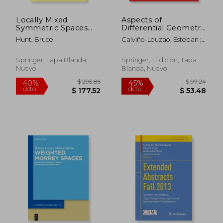
Locally Mixed
Aspects of
Symmetric Spaces
Differential Geometry
(en Inglés)
V (en Inglés)
Hunt, Bruce
Calviño-Louzao, Esteban ;
García-Río, Eduardo ;
Gilkey, Peter
Springer, Tapa Blanda,
Springer, 1 Edición, Tapa
Nuevo
Blanda, Nuevo
$ 183.39
$ 325.
45%
40%
dcto.
dcto.
$ 100.86
$ 195.