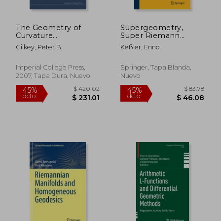
The Geometry of
Supergeometry,
Curvature
Super Riemann
Homogeneous
Surfaces and the
Gilkey, Peter B.
Keßler, Enno
Pseudo-Riemannian
Superconformal
Manifolds (en Inglés)
Action Functional (en
Inglés)
Imperial College Press,
Springer, Tapa Blanda,
2007, Tapa Dura, Nuevo
Nuevo
$ 46.49
$ 41.
40%
45%
dcto.
dcto.
$ 27.89
$ 23.