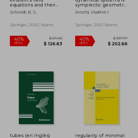
equations and their
symplectic geometry
physical implications:
and its applications
Schmidt, B. G.
Arnol'd, Vladimir I.
selected essays in
(en Inglés)
honour of j rgen
ehlers (en Inglés)
Springer, 2000, Nuevo
Springer, 2001, Nuevo
$ 89.03
$ 99.
45%
45%
dcto.
dcto.
$ 48.97
$ 54.
tubes (en Inglés)
regularity of minimal