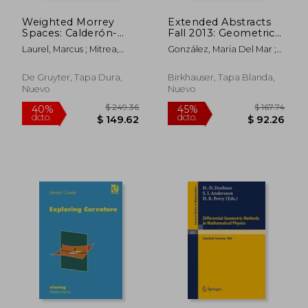
Weighted Morrey
Extended Abstracts
Spaces: Calderón-
Fall 2013: Geometrical
Zygmund Theory and
Analysis; Type Theory,
Laurel, Marcus ; Mitrea,
González, Maria Del Mar ;
Boundary Problems
Homotopy Theory
Marius
Yang, Paul C. ; Gambino,
(en Inglés)
and Univalent
Nicola
Foundations (en
De Gruyter, Tapa Dura,
Birkhauser, Tapa Blanda,
Inglés)
Nuevo
Nuevo
$ 295.86
$ 97.
40%
45%
dcto.
dcto.