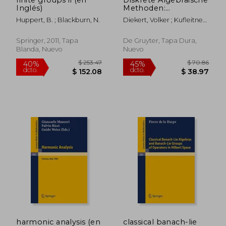
Inglés)
Methoden:
Arithmetik,
Huppert, B. ; Blackburn, N.
Diekert, Volker ; Kufleitner,
Kryptographie,
Manfred ; Rosenberger,
Automaten Und
Gerhard
Gruppen (en Alemán)
Springer, 2011, Tapa
De Gruyter, Tapa Dura,
Blanda, Nuevo
Nuevo
$ 338.86
$ 137.
45%
45%
dcto.
dcto.
$ 186.37
$ 75.
harmonic analysis (en
classical banach-lie