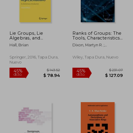
$ 190.86
$ 114
40%
45%
dcto.
dcto.
$ 114.52
$ 63.
Lie Groups, Lie
Ranks of Groups: The
Algebras, and
Tools, Characteristics,
Representations: An
and Restrictions (en
Hall, Brian
Dixon, Martyn R. ;
Elementary
Inglés)
Kurdachenko, Leonid A. ;
Introduction (en
Subbotin, Igor Ya
Inglés)
Springer, 2016, Tapa Dura,
Wiley, Tapa Dura, Nuevo
Nuevo