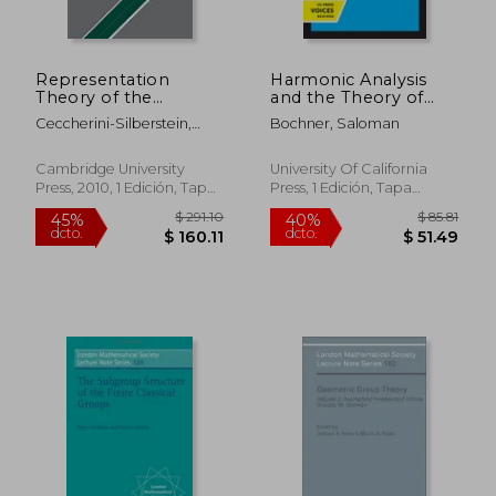
Representation
Harmonic Analysis
Theory of the
and the Theory of
Symmetric Groups
Probability (en
Ceccherini-Silberstein,
Bochner, Saloman
Hardback
Inglés)
Tullio ; Scarabotti, Fabio ;
(Cambridge Studies in
Tolli, Filippo
Advanced
Cambridge University
University Of California
Mathematics) (en
Press, 2010, 1 Edición, Tapa
Press, 1 Edición, Tapa
Inglés)
Dura, Nuevo
Blanda, Nuevo
$ 108.36
$ 62.
40%
40%
dcto.
dcto.
$ 65.02
$ 37.