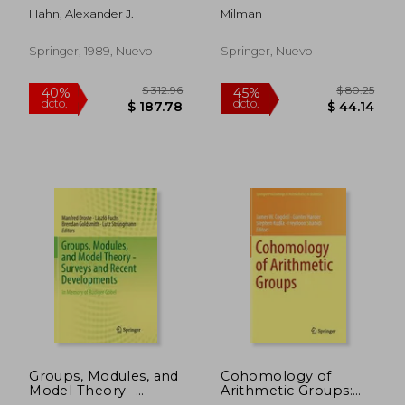
Inglés)
decompositions (en
Hahn, Alexander J.
Milman
Inglés)
Springer, 1989, Nuevo
Springer, Nuevo
$ 105.45
$ 80.
45%
45%
dcto.
dcto.
$ 58.00
$ 44.
Groups, Modules, and
Cohomology of
Model Theory -
Arithmetic Groups:
Surveys and Recent
On the Occasion of