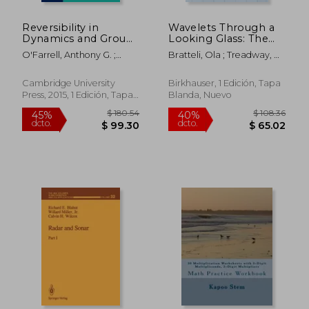
Reversibility in
Wavelets Through a
Dynamics and Group
Looking Glass: The
Theory (London
World of the
O'Farrell, Anthony G. ;
Bratteli, Ola ; Treadway, B.
Mathematical Society
Spectrum (en Inglés)
Short, Ian
; Jorgensen, Palle
Lecture Note Series)
(en Inglés)
Cambridge University
Birkhauser, 1 Edición, Tapa
Press, 2015, 1 Edición, Tapa
Blanda, Nuevo
Blanda, Nuevo
$ 133.89
$ 294.
40%
40%
dcto.
dcto.
$ 80.33
$ 176.