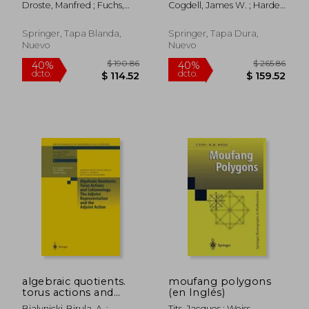
Droste, Manfred ; Fuchs,
Cogdell, James W. ; Harder,
Developments: In
Joachim
László ; Goldsmith,
Günter ; Kudla, Stephen
Memory of Rüdiger
Schwermer's 66th
Brendan
Göbel (en Inglés)
Birthday, Bonn,
Springer, Tapa Blanda,
Springer, Tapa Dura,
Germany, June 2016
Nuevo
Nuevo
(en Inglés)
$ 235.86
$ 187.
40%
45%
dcto.
dcto.
$ 141.52
$ 103.
algebraic quotients.
moufang polygons
torus actions and
(en Inglés)
cohomology. the
Bialynicki-Birula, A. ;
Tits, Jacques ; Weiss,