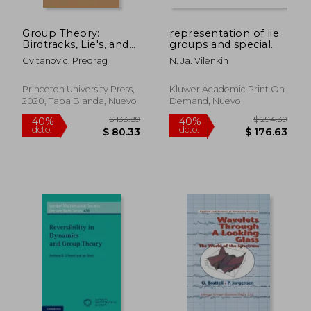
Group Theory:
representation of lie
Birdtracks, Lie's, and
groups and special
Exceptional Groups
functions
Cvitanovic, Predrag
N. Ja. Vilenkin
(en Inglés)
Princeton University Press,
Kluwer Academic Print On
2020, Tapa Blanda, Nuevo
Demand, Nuevo
$ 159.19
$ 330.
45%
45%
dcto.
dcto.
$ 87.56
$ 181.