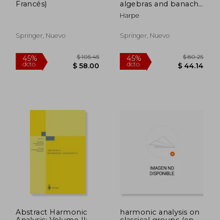
Francés)
algebras and banach-
lie groups of
Harpe
operators in hilbert
space (en Inglés)
Springer, Nuevo
Springer, Nuevo
$ 183.39
$ 295.
45%
40%
dcto.
dcto.
$ 100.86
$ 177.
Abstract Harmonic
harmonic analysis on
Analysis: Volume II:
classical groups (en