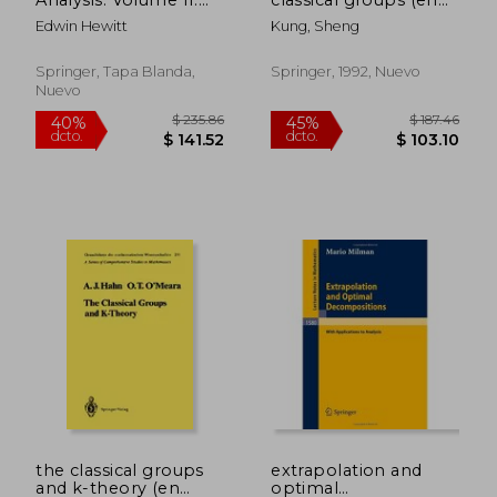
Structure and Analysis
Inglés)
Edwin Hewitt
Kung, Sheng
for Compact Groups
Analysis on Locally
Compact Abelian
Springer, Tapa Blanda,
Springer, 1992, Nuevo
Groups (Grundlehren
Nuevo
der mathematischen
Wissenschaften)
$ 253.47
$ 70.
40%
45%
dcto.
dcto.
$ 152.08
$ 38.
the classical groups
extrapolation and
and k-theory (en
optimal