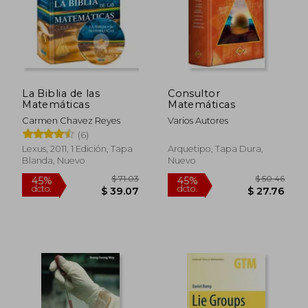
La Biblia de las
Consultor
Matemáticas
Matemáticas
Carmen Chavez Reyes
Varios Autores
(6)
Lexus, 2011, 1 Edición, Tapa
Arquetipo, Tapa Dura,
Blanda, Nuevo
Nuevo
$ 71.03
$ 50.
45%
45%
dcto.
dcto.
$ 39.07
$ 27.