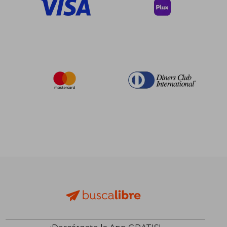
$ 190.86
$ 153.
40%
40%