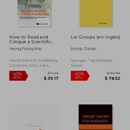
How to Read and
Lie Groups (en Inglés)
Critique a Scientific
Research Article:
Yeong Foong May
Bump, Daniel
Notes to Guide
Students Reading
Primary Literature
World Scientific Publishing
Springer, Tapa Blanda,
(With Teaching Tips
Company, 2014, Tapa
Nuevo
for Faculty Members)
Blanda, Nuevo
(en Inglés)
$ 71.23
$ 130.
45%
40%
dcto.
dcto.