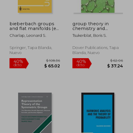
bieberbach groups
group theory in
and flat manifolds (en
chemistry and
Inglés)
spectroscopy,a
Charlap, Leonard S.
Tsukerblat, Boris S.
simple guide to
advanced usage (en
Inglés)
Springer, Tapa Blanda,
Dover Publications, Tapa
Nuevo
Blanda, Nuevo
$ 56.16
$ 129.
40%
40%
dcto.
dcto.
$ 33.70
$ 77.