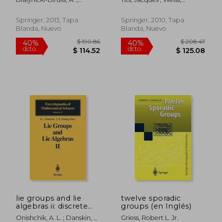
adjoint
Carrell, J. ; McGovern, W. M.
Richard M.
representation and
the adjoint action (en
Springer, 2013, Tapa
Springer, 2010, Tapa
Inglés)
Blanda, Nuevo
Blanda, Nuevo
$ 312.96
$ 80.
40%
45%
dcto.
dcto.
$ 187.78
$ 44.
lie groups and lie
twelve sporadic
algebras ii: discrete
groups (en Inglés)
subgroups of lie
Onishchik, A. L. ; Danskin, J.
Griess, Robert L. Jr.
groups and