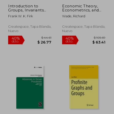
$ 99.30
$ 65.
Introduction to
Economic Theory,
Groups, Invariants
Econometrics, and
and Particles
Mathematical
Frank W. K. Firk
Wade, Richard
Economics (en
Inglés)
Createspace, Tapa Blanda,
Createspace, Tapa Blanda,
Nuevo
Nuevo