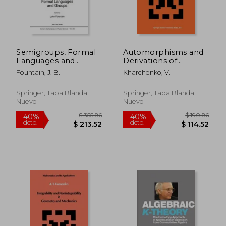
$ 143.52
$ 231.
45%
45%
dcto.
dcto.
$ 78.94
$ 127.
Semigroups, Formal
Automorphisms and
Languages and
Derivations of
Groups (en Inglés)
Associative Rings (en
Fountain, J. B.
Kharchenko, V.
Inglés)
Springer, Tapa Blanda,
Springer, Tapa Blanda,
Nuevo
Nuevo