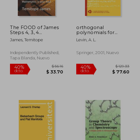
The FOOD of James
orthogonal
Steps 4, 3, 4
polynomials for
Equations (Volume 1):
exponential weights
James, Temitope
Levin, A. L.
Mathematics is your
(en Inglés)
$ 190.86
$ 438.
40%
45%
food (en Inglés)
dcto.
dcto.
$ 114.52
$ 241.
Independently Published,
Springer, 2001, Nuevo
Tapa Blanda, Nuevo