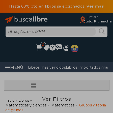
Hasta 60% dto en libros seleccionados
Ver más
Enviar a
Quito, Pichincha
0
MENÚ
Libros más vendidos
Libros importados más v
=
Ver Filtros
Inicio
Libros
Matemáticas y ciencias
Matemáticas
Grupos y teoría
de grupos