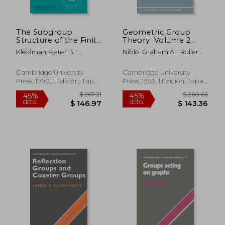
The Subgroup
Geometric Group
Structure of the Finite
Theory: Volume 2
Classical Groups
Paperback: V. 2
Kleidman, Peter B. ;
Niblo, Graham A. ; Roller,
Paperback (London
(London
Liebeck, Martin W.
Martin A. ; Cassels, J. W. S.
Mathematical Society
Mathematical Society
Lecture Note Series)
Lecture Note Series)
Cambridge University
Cambridge University
(en Inglés)
(en Inglés)
Press, 1990, 1 Edición, Tapa
Press, 1993, 1 Edición, Tapa
Blanda, Nuevo
Blanda, Nuevo
$ 291.10
$ 85
45%
40%
dcto.
dcto.
$ 160.11
$ 51.