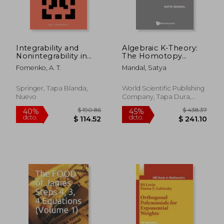
Integrability and
Algebraic K-Theory:
$ 355.86
$ 190.
40%
40%
Nonintegrability in
The Homotopy
dcto.
dcto.
$ 213.52
$ 114.
Geometry and
Approach of Quillen
Fomenko, A. T.
Mandal, Satya
Mechanics (en Inglés)
and an Approach
from Commutative
Algebra (en Inglés)
Springer, Tapa Blanda,
World Scientific Publishing
Nuevo
Company, Tapa Dura,
Nuevo