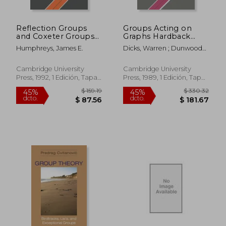
Reflection Groups
Groups Acting on
and Coxeter Groups
Graphs Hardback
Paperback
(Cambridge Studies in
Humphreys, James E.
Dicks, Warren ; Dunwoody,
(Cambridge Studies in
Advanced
M. J.
Advanced
Mathematics) (en
Mathematics) (en
Inglés)
Cambridge University
Cambridge University
Inglés)
Press, 1992, 1 Edición, Tapa
Press, 1989, 1 Edición, Tapa
Blanda, Nuevo
Dura, Nuevo
$ 267.21
$ 260.
45%
45%
dcto.
dcto.
$ 146.97
$ 143.