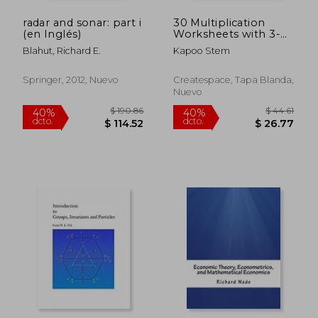
radar and sonar: part i
30 Multiplication
(en Inglés)
Worksheets with 3-
Digit Multiplicands, 3-
Blahut, Richard E.
Kapoo Stem
Digit Multipliers: Math
Practice Workbook:
Volume 10 (30 Days
Springer, 2012, Nuevo
Createspace, Tapa Blanda,
Math Multiplication
Nuevo
Series)
$ 180.54
$ 108.
45%
40%
dcto.
dcto.