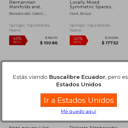
Riemannian
Locally Mixed
Manifolds and
Symmetric Spaces
Homogeneous
(en Inglés)
Berestovskii, Valerii ;
Hunt, Bruce
Geodesics (en Inglés)
$ 44.61
$ 105.
Nikonorov, Yurii
40%
40%
dcto.
dcto.
$ 26.77
$ 63.
Springer, Tapa Blanda,
Springer, Tapa Blanda,
Nuevo
Nuevo
Estás viendo
Buscalibre Ecuador
, pero e
Estados Unidos
Ir a Estados Unidos
Me quedo aquí
finite groups ii (en
Diskrete Algebraische