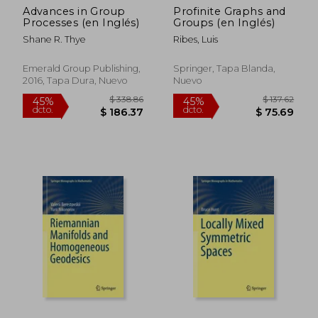
Advances in Group
Profinite Graphs and
$ 190.86
$ 44.
40%
40%
Processes (en Inglés)
Groups (en Inglés)
dcto.
dcto.
$ 114.52
$ 26.
Shane R. Thye
Ribes, Luis
Emerald Group Publishing,
Springer, Tapa Blanda,
2016, Tapa Dura, Nuevo
Nuevo