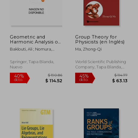
$ 39.17
$ 78.
Geometric and
Group Theory for
Harmonic Analysis on
Physicists (en Inglés)
Homogeneous
Baklouti, Ali ; Nomura,
Ma, Zhong-Qi
Spaces: Tjc 2017,
Takaaki
Mahdia, Tunisia,
December 17-21 (en
Springer, Tapa Blanda,
World Scientific Publishing
Inglés)
Nuevo
Company, Tapa Blanda,
Nuevo