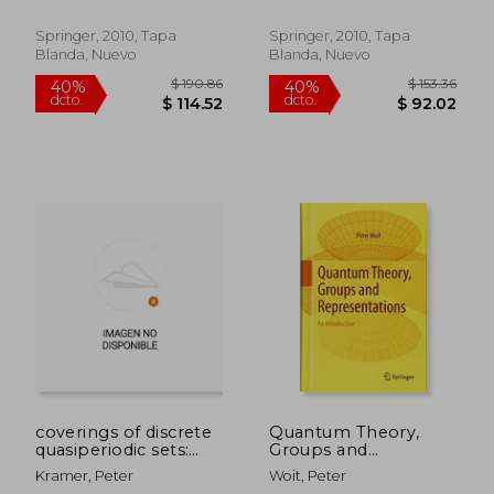
; Feigin, B. L.
cohomologies of lie
groups and lie
Springer, 2010, Tapa
Springer, 2010, Tapa
algebras (en Inglés)
Blanda, Nuevo
Blanda, Nuevo
$ 190.86
$ 265.
40%
40%
dcto.
dcto.
$ 114.52
$ 159.
coverings of discrete
Quantum Theory,
quasiperiodic sets:
Groups and
theory and
Representations: An
Kramer, Peter
Woit, Peter
applications to
Introduction (en