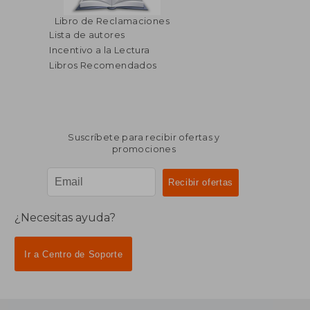
$ 400.86
$ 169.
40%
45%
Libro de Reclamaciones
dcto.
dcto.
$ 240.52
$ 93.
Lista de autores
Incentivo a la Lectura
Libros Recomendados
Suscríbete para recibir ofertas y
promociones
¿Necesitas ayuda?
Ir a Centro de Soporte