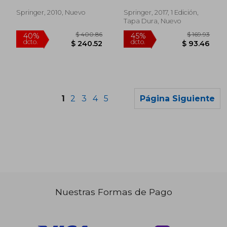
quasicrystals (en
Inglés)
Inglés)
Springer, 2010, Nuevo
Springer, 2017, 1 Edición,
Tapa Dura, Nuevo
1
2
3
4
5
Página Siguiente
Nuestras Formas de Pago
$ 190.86
$ 208.
40%
40%
dcto.
dcto.
$ 114.52
$ 125.