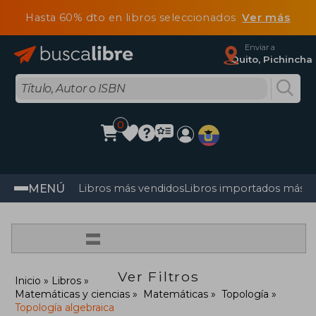
Hasta 60% dto en libros seleccionados
Ver más
Enviar a
Quito, Pichincha
0
MENÚ
Libros más vendidos
Libros importados más v
=
Ver Filtros
Inicio
Libros
Matemáticas y ciencias
Matemáticas
Topología
Topología algebraica