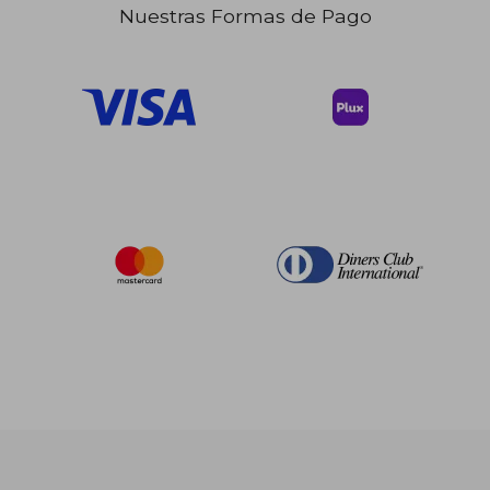
dcto.
$ 21.68
Nuestras Formas de Pago