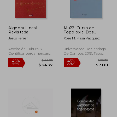
Álgebra Lineal
Mu22. Curso de
Revisitada
Topoloxia. Dos
Numeros Reais ao
Jesús Ferrer
Xosé M. Masa Vázquez
Grupo Poinca (en
Gallego)
Asociación Cultural Y
Universidade De Santiago
Científica Iberoamericana,
De Compos, 2019, Tapa
2019, 1 Edición, Tapa
Blanda, Nuevo
Blanda, Nuevo
$ 44.32
$ 56.
45%
45%
dcto.
dcto.
$ 24.37
$ 31.