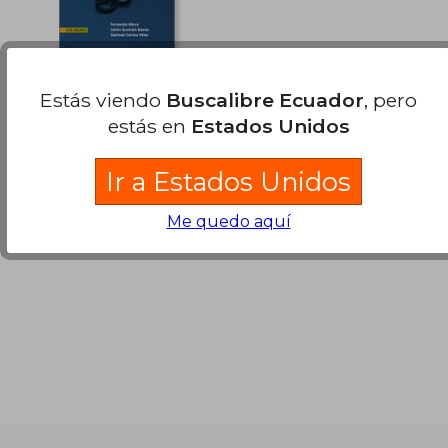
Conexidad y
Estás viendo
Buscalibre Ecuador
, pero
Arcoconexidad en
Espacios Topológicos
estás en
Estados Unidos
Fernando Mesa, Julián
Guzmán Baena, Germán
Correa Vélez
Ecoe Ediciones, 2013, 1
Ir a Estados Unidos
Edición, Tapa Blanda,
Nuevo
Me quedo aquí
$ 39.42
45%