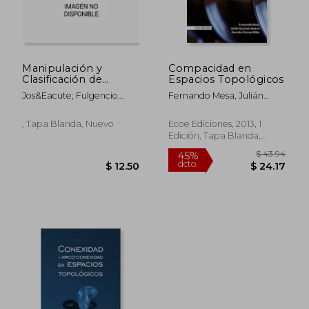
Manipulación y
Compacidad en
Clasificación de
Espacios Topológicos
Superficies
Jos&Eacute; Fulgencio
Fernando Mesa, Julián
Compactas
G&Aacute;Lvez
Guzmán Baena, Germán
Rodr&Iacute;Guez;
Correa Vélez
, Tapa Blanda, Nuevo
Ecoe Ediciones, 2013, 1
Jos&Eacute; Luis
Edición, Tapa Blanda,
Rodr&Iacute;Guez Blancas
Nuevo
$ 43.
45%
dcto.
$ 12.50
$ 24.