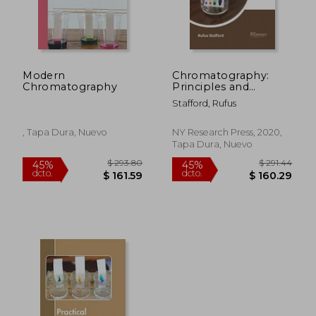
Modern
Chromatography:
Chromatography
Principles and
Instrumentations (en
Stafford, Rufus
Inglés)
, Tapa Dura, Nuevo
NY Research Press, 2020,
Tapa Dura, Nuevo
$ 293.80
$ 291.
45%
45%
dcto.
dcto.
$ 161.59
$ 160.