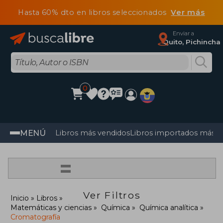
Hasta 60% dto en libros seleccionados
Ver más
Enviar a
Quito, Pichincha
0
MENÚ
Libros más vendidos
Libros importados más v
=
Ver Filtros
Inicio
Libros
Matemáticas y ciencias
Química
Química analítica
Cromatografía