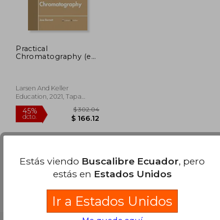
Practical
Chromatography (en
Inglés)
Larsen And Keller
Education, 2021, Tapa
Dura, Nuevo
Estás viendo
Buscalibre Ecuador
, pero
estás en
Estados Unidos
$ 302.04
45%
Ir a Estados Unidos
dcto.
$ 166.12