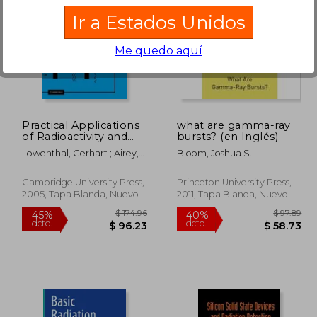
Ir a Estados Unidos
Me quedo aquí
325.86
$ 270.54
45%
45%
dcto.
dcto.
95.52
$ 148.80
Practical Applications
what are gamma-ray
of Radioactivity and
bursts? (en Inglés)
Nuclear Radiations (en
Lowenthal, Gerhart ; Airey,
Bloom, Joshua S.
Inglés)
Peter
Cambridge University Press,
Princeton University Press,
2005, Tapa Blanda, Nuevo
2011, Tapa Blanda, Nuevo