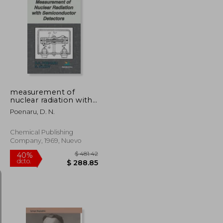
$ 520.86
$ 1,354.71
40%
dcto.
$ 312.52
$ 812.83
measurement of
nuclear radiation with
semiconductor
Poenaru, D. N.
detectors (en Inglés)
Chemical Publishing
Company, 1969, Nuevo