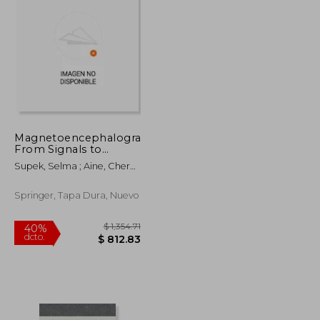
$ 40.86
$ 322.74
45%
dcto.
$ 24.52
$ 177.51
Magnetoencephalography:
From Signals to
Dynamic Cortical
Supek, Selma ; Aine, Cheryl
Networks (en Inglés)
J.
Springer, Tapa Dura, Nuevo