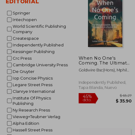
EDITORIAL
$
45%
dcto.
$ 
Springer
Intechopen
World Scientific Publishing
Company
Createspace
Independently Published
Kessinger Publishing
When No One's
Crc Press
Coming. The Ultimate
Cambridge University Press
Scientific Guide to
Goldwire Bsc(hons), Mphil
De Gruyter
Staying Alive in a
Lucas
Nuclear War (en
Iop Concise Physics
Inglés)
Independently Published,
Legare Street Press
Tapa Blanda, Nuevo
Clanrye International
Institute Of Physics
Publishing
Ny Research Press
Vieweg+Teubner Verlag
Alpha Edition
Hassell Street Press