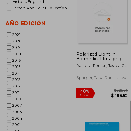
Historic England
Larsen And Keller Education
$
45%
dcto.
$ 
AÑO EDICIÓN
2021
2020
2019
Polarized Light in
2018
Biomedical Imaging
2016
and Sensing: Clinical
Ramella-Roman, Jessica C. ;
2015
and Preclinical
Novikova, Tatiana
Applications (en
2014
Inglés)
Springer, Tapa Dura, Nuevo
2013
2012
2011
2010
2007
2005
2004
2001