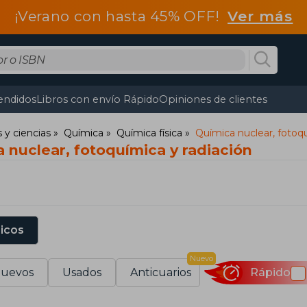
¡Verano con hasta 45% OFF!
Ver más
endidos
Libros con envío Rápido
Opiniones de clientes
y ciencias
Química
Química física
Química nuclear, fotoqu
 nuclear, fotoquímica y radiación
sicos
Nuevo
uevos
Usados
Anticuarios
Rápido