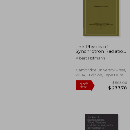
The Physics of
$ 
Synchrotron Radiation
40%
Hardback (Cambridge
dcto.
$ 1
Albert Hofmann
Monographs on
Particle Physics,
Nuclear Physics and
Cambridge University Press,
Cosmology) (en
2004, 1 Edición, Tapa Dura,
Inglés)
Nuevo