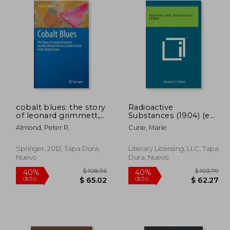
cobalt blues: the story
Radioactive
of leonard grimmett,
Substances (1904) (en
the man behind the
Inglés)
Almond, Peter R.
Curie, Marie
first cobalt-60 unit in
the united states (en
Inglés)
Springer, 2012, Tapa Dura,
Literary Licensing, LLC, Tapa
Nuevo
Dura, Nuevo
 85.79
$ 108.36
40%
40%
dcto.
dcto.
51.47
$ 65.02