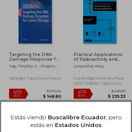
 65.27
$ 75.76
45%
40%
dcto.
dcto.
35.90
$ 41.67
Targeting the DNA
Practical Applications
Damage Response for
of Radioactivity and
Cancer Therapy (en
Nuclear Radiations (en
Yap, Timothy A. ; Shapiro,
Lowenthal; Airey
Inglés)
Inglés)
Geoffrey I.
Springer, Tapa Dura, Nuevo
Cambridge University Press,
2001, 1 Edición, Tapa Dura,
Nuevo
Estás viendo
Buscalibre Ecuador
, pero
estás en
Estados Unidos