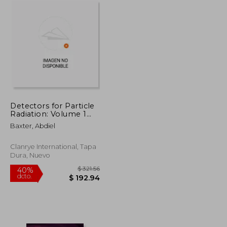
Detectors for Particle
Radiation: Volume 1
(Particle Physics
Baxter, Abdiel
Essentials) (en Inglés)
Clanrye International, Tapa
Dura, Nuevo
$ 103.79
$ 321.56
40%
dcto.
$ 62.27
$ 192.94