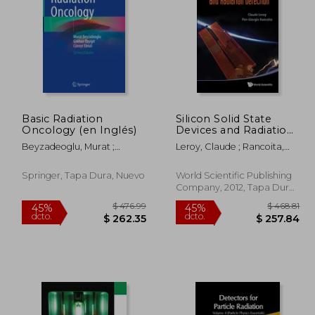
325.86
$ 174.96
45%
40%
dcto.
dcto.
95.52
$ 96.23
Basic Radiation
Silicon Solid State
Oncology (en Inglés)
Devices and Radiation
Detection (en Inglés)
Beyzadeoglu, Murat ;
Leroy, Claude ; Rancoita,
Ozyigit, Gokhan ; Ebruli,
Pier-Giorgio
Cüneyt
Springer, Tapa Dura, Nuevo
World Scientific Publishing
Company, 2012, Tapa Dura,
Nuevo