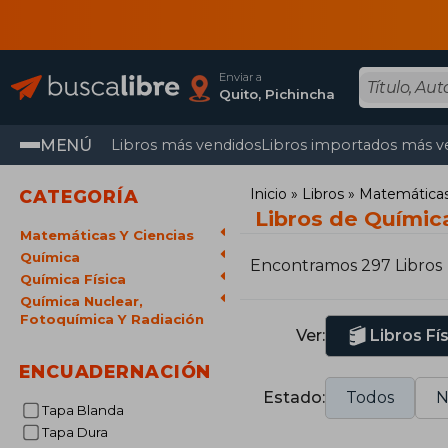
Enviar a
Quito, Pichincha
MENÚ
Libros más vendidos
Libros importados más v
Inicio
Libros
Matemáticas 
CATEGORÍA
Libros de Química
Matemáticas Y Ciencias
Química
Encontramos 297 Libros
Química Física
Química Nuclear,
Fotoquímica Y Radiación
Ver:
Libros Fí
ENCUADERNACIÓN
Estado:
Todos
N
Tapa Blanda
Tapa Dura