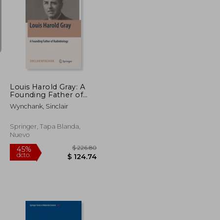
$ 427.87
$ 481.42
40%
dcto.
$ 235.33
$ 288.85
Louis Harold Gray: A
Founding Father of
Radiobiology (en
Wynchank, Sinclair
Inglés)
Springer, Tapa Blanda,
Nuevo