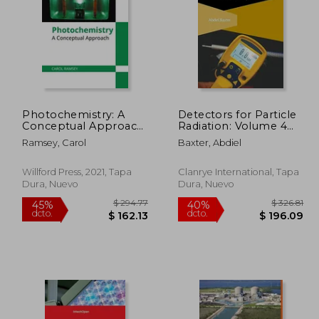
Photochemistry: A
Detectors for Particle
280.86
$ 476.99
Conceptual Approach
Radiation: Volume 4
45%
45%
(en Inglés)
(Particle Physics
dcto.
dcto.
68.52
$ 262.35
Ramsey, Carol
Baxter, Abdiel
Essentials) (en Inglés)
Willford Press, 2021, Tapa
Clanrye International, Tapa
Dura, Nuevo
Dura, Nuevo