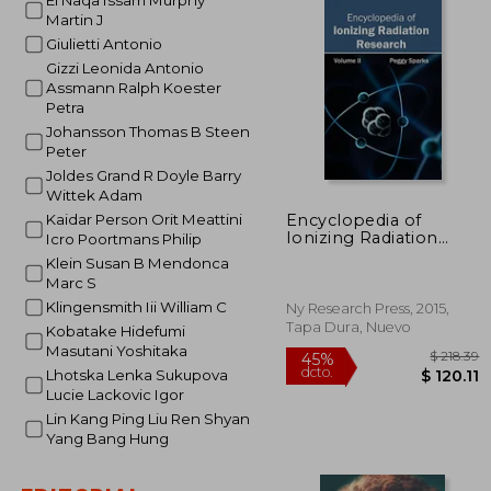
El Naqa Issam Murphy
Martin J
Giulietti Antonio
Gizzi Leonida Antonio
Assmann Ralph Koester
Petra
Johansson Thomas B Steen
Peter
Joldes Grand R Doyle Barry
Wittek Adam
Encyclopedia of
Kaidar Person Orit Meattini
Ionizing Radiation
Icro Poortmans Philip
Research: Volume ii
Klein Susan B Mendonca
(en Inglés)
Marc S
Klingensmith Iii William C
Ny Research Press, 2015,
Tapa Dura, Nuevo
Kobatake Hidefumi
Masutani Yoshitaka
Lhotska Lenka Sukupova
Lucie Lackovic Igor
Lin Kang Ping Liu Ren Shyan
Yang Bang Hung