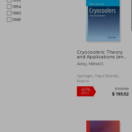
1999
1994
1983
1969
$ 
40%
dcto.
$ 1
Cryocoolers: Theory
and Applications (en
Inglés)
Atrey, Milind D.
Springer, Tapa Blanda,
Nuevo