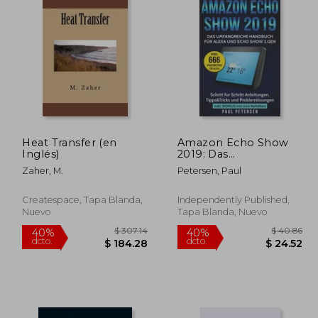
Heat Transfer (en
Amazon Echo Show
Inglés)
2019: Das
umfangreiche
Zaher, M.
Petersen, Paul
Handbuch für Alexa
und Echo Show 2.Gen.
(Version 2019) - Schritt
Createspace, Tapa Blanda,
Independently Published,
für Schritt
Nuevo
Tapa Blanda, Nuevo
Anleitungen,
Tipps&Trick (en
Alemán)