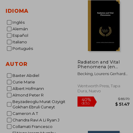
IDIOMA
Inglés
Alemán
Español
Italiano
Portugués
Radiation and Vital
AUTOR
Phenomena (en
Inglés)
Becking, Lourens Gerhard
Baxter Abdiel
Marinus Baas
Curie Marie
Wentworth Press, Tapa
Albert Hofmann
Dura, Nuevo
Almond Peter R
Beyzadeoglu Murat Ozyigit
Gokhan Ebruli Cuneyt
Cameron A T
Chandra Ravi A Li Ryan J
$
40%
Collamati Francesco
dcto.
$ 