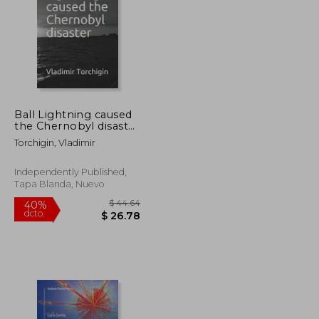
Ball Lightning caused
$ 468.81
$ 190.86
the Chernobyl disaster
40%
(en Inglés)
dcto.
$ 257.84
$ 114.52
Torchigin, Vladimir
Independently Published,
Tapa Blanda, Nuevo