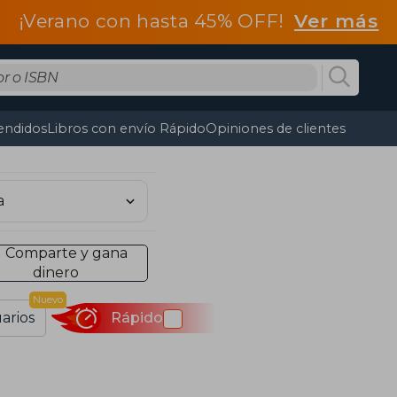
¡Verano con hasta 45% OFF!
Ver más
endidos
Libros con envío Rápido
Opiniones de clientes
Comparte y gana
dinero
Nuevo
arios
Rápido