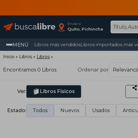
Enviar a
Quito, Pichincha
MENÚ
Libros más vendidos
Libros importados más v
Inicio
Libros
Libros
Encontramos 0 Libros
Ordenar por
Ver:
Libros Físicos
Estado:
Todos
Nuevos
Usados
Anticu