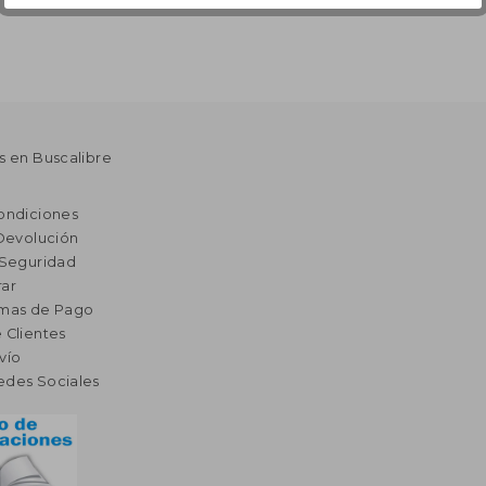
s en Buscalibre
ondiciones
 Devolución
 Seguridad
ar
rmas de Pago
 Clientes
vío
edes Sociales