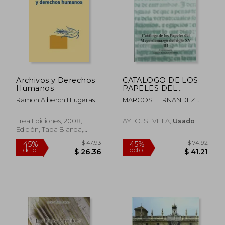
Archivos y Derechos
CATALOGO DE LOS
Humanos
PAPELES DEL
MAYORDOMAZGO
Ramon Alberch I Fugeras
MARCOS FERNANDEZ
DEL SIGLO XV III (En
GOMEZ
papel)
Trea Ediciones, 2008, 1
AYTO. SEVILLA,
Usado
Edición, Tapa Blanda,
Nuevo
$ 38.89
$ 52.
45%
45%
dcto.
dcto.
$ 21.39
$ 28.