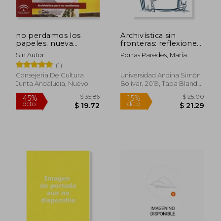
no perdamos los
Archivística sin
papeles. nueva
fronteras: reflexiones
edicion.
sobre políticas de
Sin Autor
Porras Paredes, María
gestión, formación e
Elena, Ed.; Zúñiga
(1)
investigación en
Mendoza, Rosana Daniela,
archivos
Consejeria De Cultura
Universidad Andina Simón
Ed.
Junta Andalucia, Nuevo
Bolívar, 2019, Tapa Blanda,
Nuevo
$ 53.33
$ 27.
45%
45%
dcto.
dcto.
$ 29.33
$ 15.