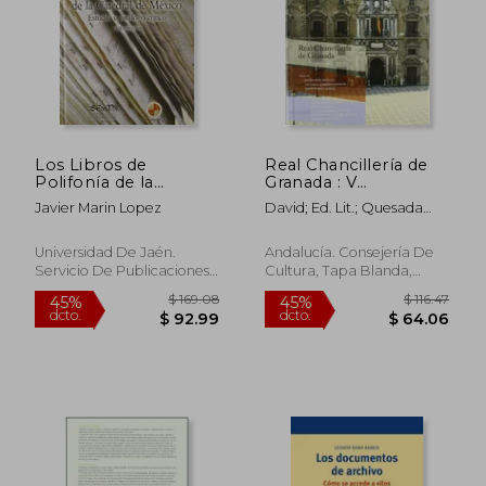
Los Libros de
Real Chancillería de
Polifonía de la
Granada : V
Catedral de México:
Centenario, 1505-
Javier Marin Lopez
David; Ed. Lit.; Quesada
Estudio y Catálogo
2005
Dorador, Eduardo; Ed. Lit.;
Crítico
Moya Morales, Javier Ed.
Universidad De Jaén.
Andalucía. Consejería De
Lit.; Torres Ibáñez
Servicio De Publicaciones
Cultura, Tapa Blanda,
E Intercambio Científico,
Nuevo
2012, 1ª Edición, Tapa Dura,
Nuevo
$ 47.93
$ 74.
45%
45%
dcto.
dcto.
$ 26.36
$ 41.