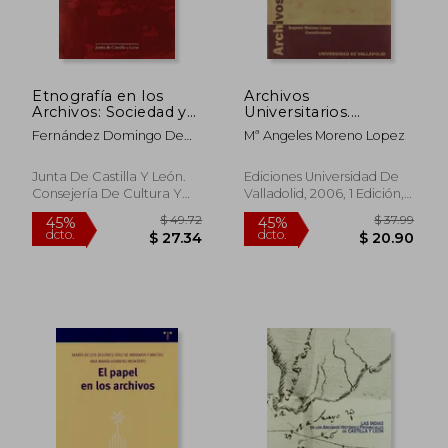
Etnografía en los
Archivos
Archivos: Sociedad y
Universitarios.
Cultura en Santo
Realidades y
Fernández Domingo De
Mª Angeles Moreno Lopez
Domingo de Silos,
Proyectos
Silos Represa
1800-1960
Junta De Castilla Y León.
Ediciones Universidad De
Consejería De Cultura Y
Valladolid, 2006, 1 Edición,
Turismo, Tapa Blanda,
Tapa Blanda, Nuevo
$ 47.93
$ 46.
45%
45%
Nuevo
dcto.
dcto.
$ 26.36
$ 25.