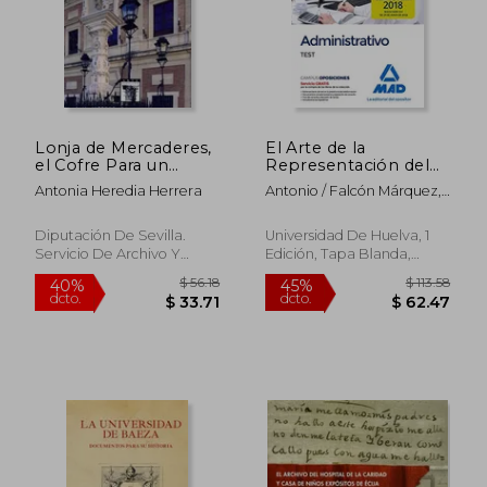
$ 169.08
$ 116
45%
45%
dcto.
dcto.
$ 92.99
$ 64.
Lonja de Mercaderes,
El Arte de la
el Cofre Para un
Representación del
Tesoro Singular
Espacio
Antonia Heredia Herrera
Antonio / Falcón Márquez,
Teodoro / Cruz Isidoro,
Fernando / Luque Teruel,
Diputación De Sevilla.
Universidad De Huelva, 1
Andrés / Ruiz Morales,
Servicio De Archivo Y
Edición, Tapa Blanda,
Mario / Cortés José,
Publicaciones., 2019, Nuevo
Nuevo
Joaquín A. / Márquez
Domínguez, Juan A.
Sánchez González