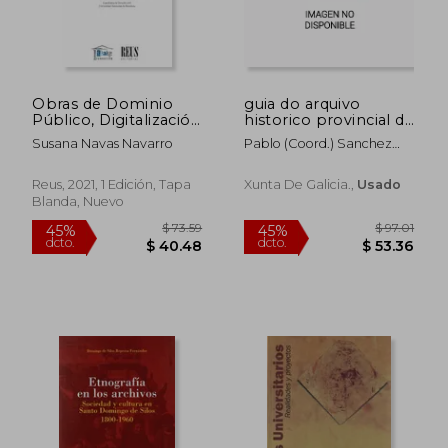
Obras de Dominio
guia do arquivo
Público, Digitalización
historico provincial de
y Preservación Digital
ourense
Susana Navas Navarro
Pablo (coord.) Sanchez
Ferro
$ 22.66
$ 29.
45%
45%
Reus, 2021, 1 Edición, Tapa
Xunta De Galicia.,
Usado
dcto.
dcto.
$ 12.46
$ 16.
Blanda, Nuevo