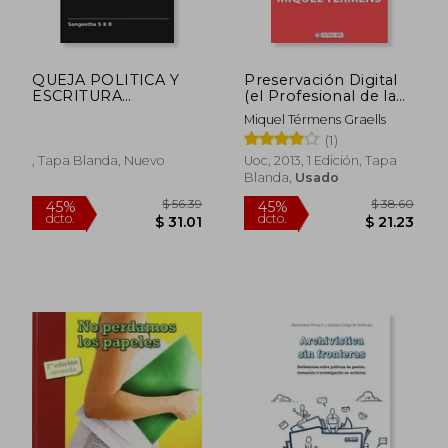
QUEJA POLITICA Y
Preservación Digital
ESCRITURA
(el Profesional de la
EPISTOLAR
Información)
Miquel Térmens Graells
DURANTE LA
(1)
GUERRA DE L
, Tapa Blanda, Nuevo
Uoc, 2013, 1 Edición, Tapa
Blanda,
Usado
$ 49.72
$ 37.
45%
45%
dcto.
dcto.
$ 27.34
$ 20.