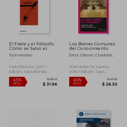
El Fraile y el Filósofo:
Los Bienes Comunes
Cómo se Salvó el
del Conocimiento
Archivo Husserl
Toon Horsten
Elinor Ostrom; Charlotte
Hess; David Bollier; Peter
Suber; James Boyle
Cielo Eléctrico, 2021, 1
Traficantes De Sueños,
Edición, Tapa Blanda,
2016, 1 Edición, Tapa
Nuevo
Blanda, Nuevo
$ 58.12
$ 47
45%
45%
dcto.
dcto.
$ 31.96
$ 26.