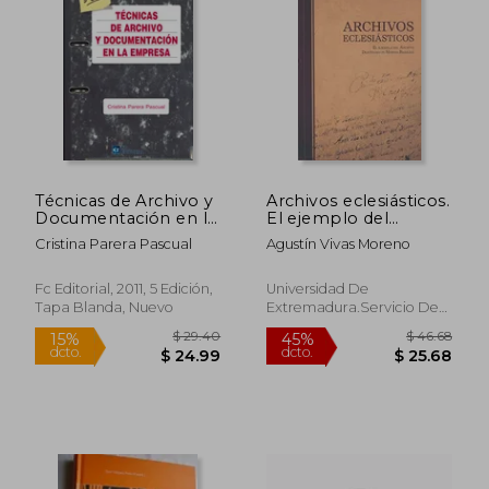
Técnicas de Archivo y
Archivos eclesiásticos.
Documentación en la
El ejemplo del
Empresa
archivo diocesano de
Cristina Parera Pascual
Agustín Vivas Moreno
Mérida-Badajoz
$ 55.26
$ 46.
45%
45%
Fc Editorial, 2011, 5 Edición,
Universidad De
dcto.
dcto.
$ 30.39
$ 25.
Tapa Blanda, Nuevo
Extremadura.Servicio De
Publicaciones, 2011, Tapa
Blanda, Nuevo