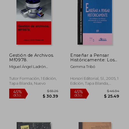
Gestión de Archivos.
Enseñar a Pensar
Mf0978.
Históricamente: Los
$ 56.50
$ 54.
45%
45%
Archivos y las Fuentes
dcto.
dcto.
$ 31.08
$ 29.
Miguel Ángel Ladrón
Gemma Tribó
Documentales en la
Jiménez
Enseñanza de la
Historia
Tutor Formación, 1 Edición,
Horsori Editorial, Sl., 2005, 1
Tapa Blanda, Nuevo
Edición, Tapa Blanda,
Nuevo