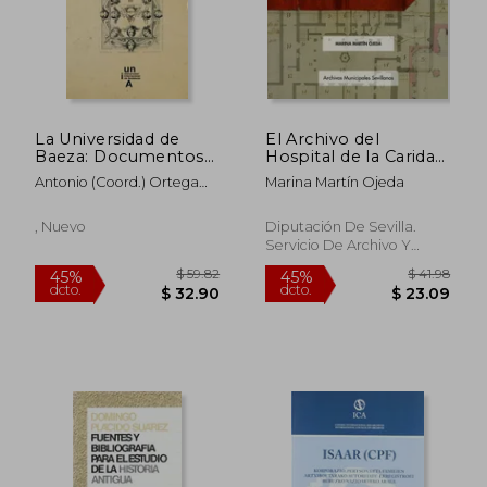
$ 44.32
$ 47.
45%
45%
dcto.
dcto.
$ 24.37
$ 26.
La Universidad de
El Archivo del
Baeza: Documentos
Hospital de la Caridad
Para la Historia
y Casa de Niños
Antonio (Coord.) Ortega
Marina Martín Ojeda
Expósitos de Écija: 20
Ruiz
(Archivos Municipales
Sevillanos)
, Nuevo
Diputación De Sevilla.
Servicio De Archivo Y
Publicaciones, 2021, 1
Edición, Tapa Blanda,
Nuevo