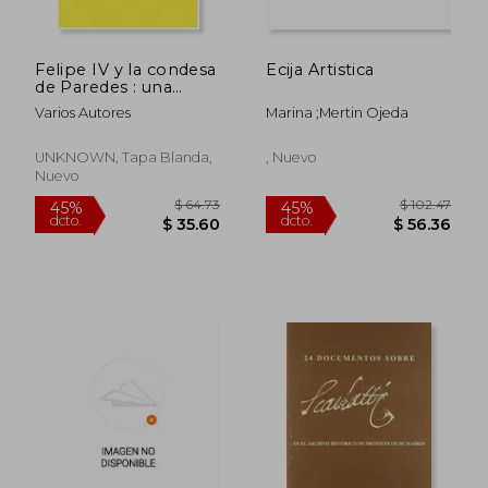
Felipe IV y la condesa
Ecija Artistica
de Paredes : una
colección epistolar
Varios Autores
Marina ;Mertin Ojeda
del Rey en el Archivo
General de Andalucía
UNKNOWN, Tapa Blanda,
, Nuevo
Nuevo
$ 56.39
$ 38.
45%
45%
dcto.
dcto.
$ 31.01
$ 21.