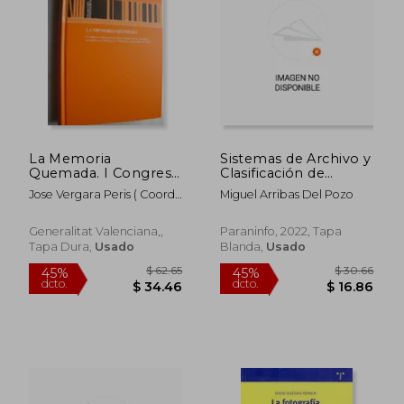
La Memoria
Sistemas de Archivo y
Quemada. I Congreso
Clasificación de
Sobre Prevencion y
Documentos: Rústica
Jose Vergara Peris ( Coord.
Miguel Arribas Del Pozo
Extincion de
(8)
)
Incendios
Generalitat Valenciana,,
Paraninfo, 2022, Tapa
Tapa Dura,
Usado
Blanda,
Usado
$ 29.40
$ 46.
15%
45%
dcto.
dcto.
$ 24.99
$ 25.