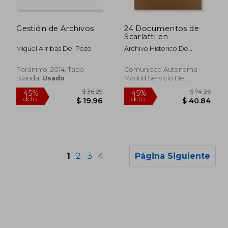
Gestión de Archivos
24 Documentos de
Scarlatti en
Miguel Arribas Del Pozo
Archivo Historico De
Protocolos De Madrid
Paraninfo, 2014, Tapa
Comunidad Autonoma
Blanda,
Usado
Madrid.Servicio De
Documentacion Y Public,
Tapa Blanda, Nuevo
1
2
3
4
Página Siguiente
$ 35.86
$ 25.
45%
15%
dcto.
dcto.
$ 19.72
$ 21.