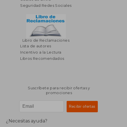
Seguridad Redes Sociales
$ 36.29
$ 74.
45%
45%
dcto.
dcto.
$ 19.96
$ 40.
Libro de Reclamaciones
Lista de autores
Incentivo a la Lectura
Libros Recomendados
Suscríbete para recibir ofertas y
promociones
¿Necesitas ayuda?