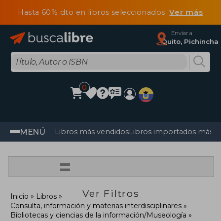
Hasta 60% dto en libros seleccionados
Ver más
Enviar a
Quito, Pichincha
0
MENÚ
Libros más vendidos
Libros importados más v
=
Ver Filtros
Inicio
Libros
Consulta, información y materias interdisciplinares
Bibliotecas y ciencias de la información/Museología