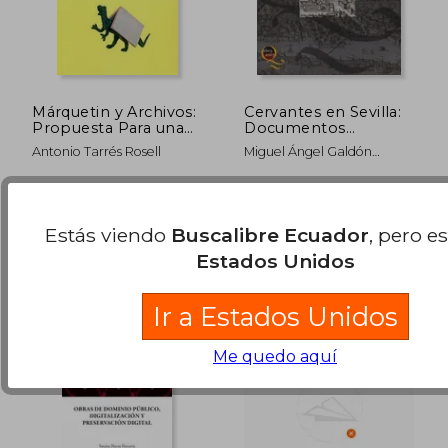
Márquetin y Archivos:
Cervantes en Sevilla:
Propuesta Para una
Documentos
$ 59.82
$ 41.
45%
45%
Aplicación del
Cervantinos en el
dcto.
dcto.
$ 32.90
$ 23.
Antonio Tarrés Rosell
Miguel Ángel Galdón
Márquetin en los
Archivo Histórico
Sánchez
Archivos
Provincial de Sevilla
(Biblioteconomía y
Ediciones Trea, 2006, 1
Consejería De Cultura,
Administración
Edición, Tapa Blanda,
2005, Tapa Blanda, Nuevo
Cultural)
Nuevo
Estás viendo
Buscalibre Ecuador
, pero e
Estados Unidos
Ir a Estados Unidos
Me quedo aquí