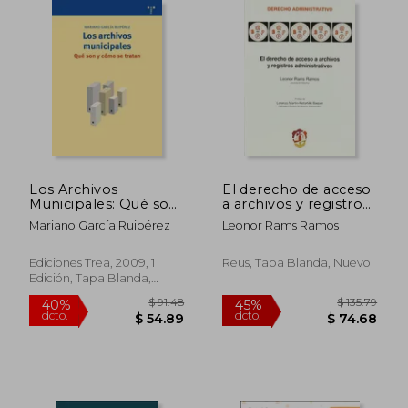
$ 49.72
$ 63.
45%
45%
dcto.
dcto.
$ 27.34
$ 35.
Los Archivos
El derecho de acceso
Municipales: Qué son
a archivos y registros
y Cómo se Tratan
administrativos
Mariano García Ruipérez
Leonor Rams Ramos
(Biblioteconomía y
(Derecho
Administración
Administrativo)
Cultural)
Ediciones Trea, 2009, 1
Reus, Tapa Blanda, Nuevo
Edición, Tapa Blanda,
Nuevo