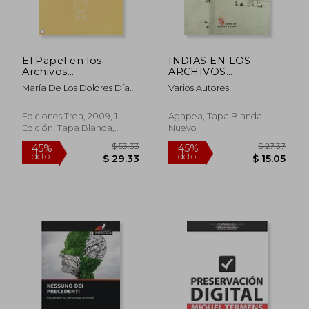
El Papel en los
INDIAS EN LOS
Archivos
ARCHIVOS
(Biblioteconomía y
HISTORICOS
María De Los Dolores Díaz
Varios Autores
Administración
PROVINCIALES DE
De Miranda,Ana María
Cultural)
CASTILLA Y LEON
Herrero Montero
Ediciones Trea, 2009, 1
Agapea, Tapa Blanda,
Edición, Tapa Blanda,
Nuevo
Nuevo
$ 73.59
$ 97.
45%
45%
dcto.
dcto.
$ 40.48
$ 53.