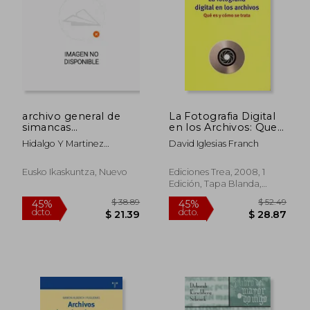
archivo general de
La Fotografia Digital
simancas
en los Archivos: Que
1487.reg.gral.sello.
es y Como se Trata
Hidalgo Y Martinez
David Iglesias Franch
(fuentes doc.
Enriquez Fernandez
medievales nº 137)
Eusko Ikaskuntza, Nuevo
Ediciones Trea, 2008, 1
Edición, Tapa Blanda,
Nuevo
$ 62.65
$ 30.
45%
45%
dcto.
dcto.
$ 34.46
$ 16.