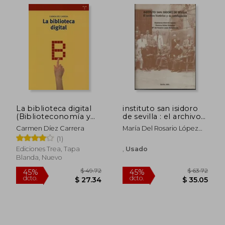
$ 44.72
$ 72.
45%
45%
dcto.
dcto.
$ 24.60
$ 39.
La biblioteca digital
instituto san isidoro
(Biblioteconomía y
de sevilla : el archivo
Administración
histórico y su
Carmen Díez Carrera
María Del Rosario López
Cultural)
catalogación
Bahamonte
(1)
Ediciones Trea, Tapa
,
Usado
Blanda, Nuevo