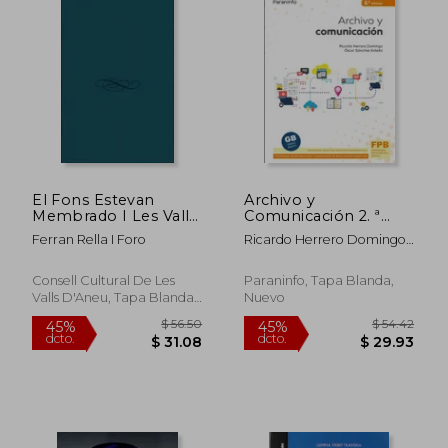
$ 91.48
$ 135.
40%
45%
dcto.
dcto.
$ 54.89
$ 74.
El Fons Estevan
Archivo y
Membrado I Les Valls
Comunicación 2. ª
D'aneu
Edición 2021
Ferran Rella I Foro
Ricardo Herrero Domingo;
&Oacute;Scar
S&Aacute;Nchez Estella
Consell Cultural De Les
Paraninfo, Tapa Blanda,
Valls D'Aneu, Tapa Blanda,
Nuevo
Nuevo