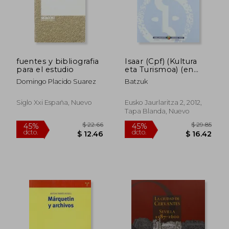
$ 56.18
$ 113
40%
45%
dcto.
dcto.
$ 33.71
$ 62.
fuentes y bibliografia
Isaar (Cpf) (Kultura
para el estudio
eta Turismoa) (en
Euskera)
Domingo Placido Suarez
Batzuk
Siglo Xxi España, Nuevo
Eusko Jaurlaritza 2, 2012,
Tapa Blanda, Nuevo