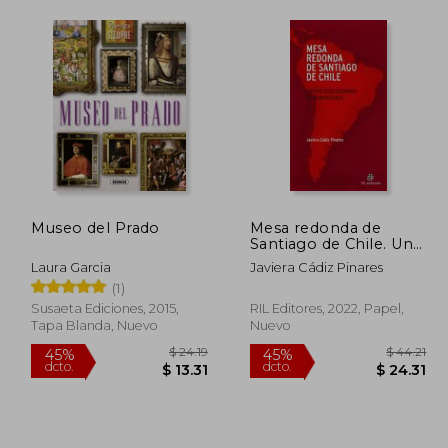
Museo del Prado
Mesa redonda de
Santiago de Chile. Un
hito revolucionario de
Laura Garcia
Javiera Cádiz Pinares
la museología
(1)
Susaeta Ediciones, 2015,
RIL Editores, 2022, Papel,
Tapa Blanda, Nuevo
Nuevo
 38.98
$ 24.19
45%
45%