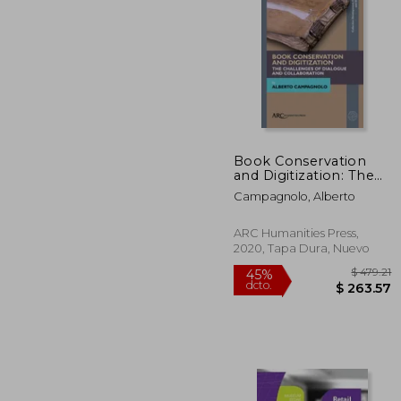
Book Conservation
and Digitization: The
$ 
45%
Challenges of
dcto.
$ 
Campagnolo, Alberto
Dialogue and
Collaboration (en
Inglés)
ARC Humanities Press,
2020, Tapa Dura, Nuevo