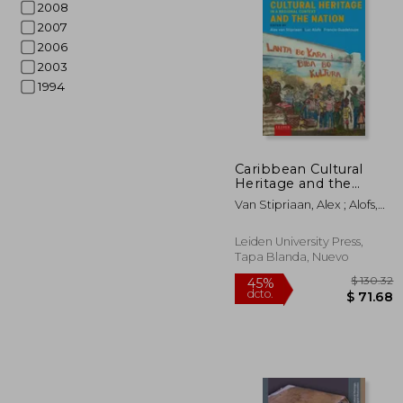
2008
2007
2006
2003
1994
$
45%
dcto.
$ 
Caribbean Cultural
Heritage and the
Nation: Aruba, Bonaire
Van Stipriaan, Alex ; Alofs,
and Curaçao in a
Luc ; Guadeloupe, Francio
Regional Context (en
Inglés)
Leiden University Press,
Tapa Blanda, Nuevo