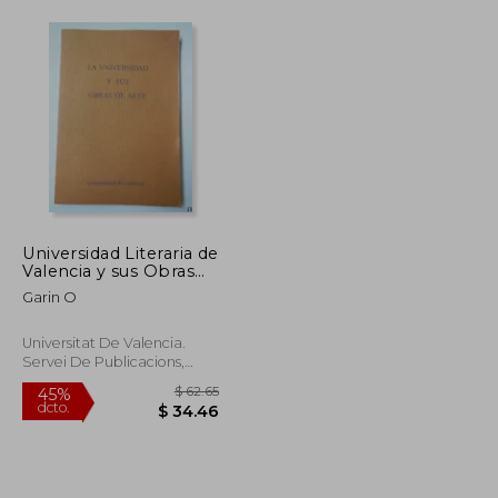
Universidad Literaria de
Valencia y sus Obras
de Arte la
Garin O
Universitat De Valencia.
Servei De Publicacions,
Tapa Blanda,
Usado
$ 44.21
$ 62.65
45%