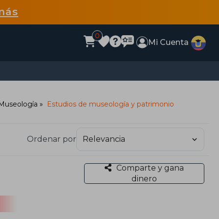
más
0
Mi Cuenta
/Museología
Estudios de museología y patrimonio
Ordenar por
Comparte y gana
dinero