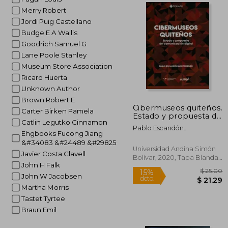
Merry Robert
$
45%
Jordi Puig Castellano
dcto.
$ 
Budge E A Wallis
Goodrich Samuel G
Lane Poole Stanley
Museum Store Association
Ricard Huerta
Unknown Author
Brown Robert E
Cibermuseos quiteños.
Carter Birken Pamela
Estado y propuesta de
Catlin Legutko Cinnamon
comunicación digital
Pablo Escandón
Ehgbooks Fucong Jiang
Montenegro
&#34083 &#24489 &#29825
Universidad Andina Simón
Javier Costa Clavell
Bolívar, 2020, Tapa Blanda,
John H Falk
Nuevo
John W Jacobsen
Martha Morris
Tastet Tyrtee
Braun Emil