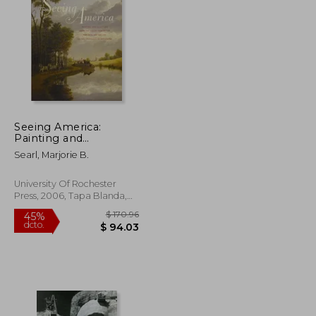
Seeing America:
Painting and
$ 458.25
$ 94.45
45%
Sculpture from the
dcto.
$ 252.04
$ 51.95
Searl, Marjorie B.
Collection of the
Memorial Art Gallery
of the University of
University Of Rochester
Rochester (en Inglés)
Press, 2006, Tapa Blanda,
Nuevo