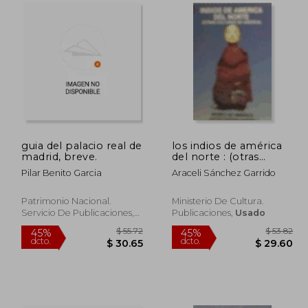
 60.92
$ 38.72
45%
45%
dcto.
dcto.
33.51
$ 21.29
guia del palacio real de
los indios de américa
madrid, breve.
del norte : (otras
culturas de américa)
Pilar Benito Garcia
Araceli Sánchez Garrido
Patrimonio Nacional.
Ministerio De Cultura.
Servicio De Publicaciones,
Publicaciones,
Usado
Usado