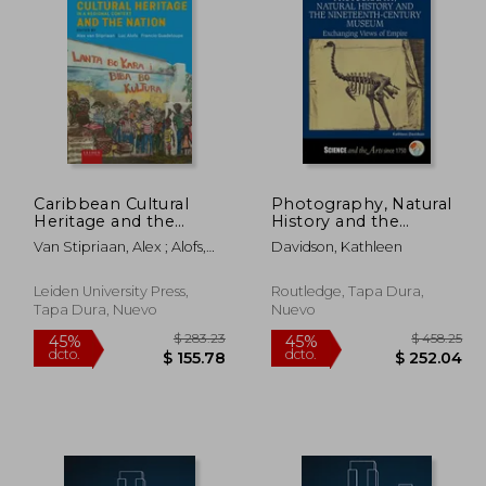
 35.40
$ 58.32
45%
45%
dcto.
dcto.
19.47
$ 32.08
Caribbean Cultural
Photography, Natural
Heritage and the
History and the
Nation: Aruba, Bonaire
Nineteenth-Century
Van Stipriaan, Alex ; Alofs,
Davidson, Kathleen
and Curaçao in a
Museum: Exchanging
Luc ; Guadeloupe, Francio
Regional Context (en
Views of Empire (en
Inglés)
Inglés)
Leiden University Press,
Routledge, Tapa Dura,
Tapa Dura, Nuevo
Nuevo