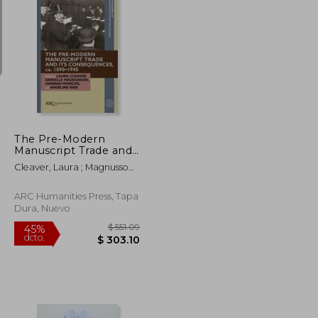
$ 36.29
$ 105.53
45%
dcto.
$ 19.96
$ 58.04
The Pre-Modern
Manuscript Trade and
Its Consequences, Ca.
Cleaver, Laura ; Magnusson,
1890-1945 (en Inglés)
Danielle ; Morcos, Hannah
ARC Humanities Press, Tapa
Dura, Nuevo