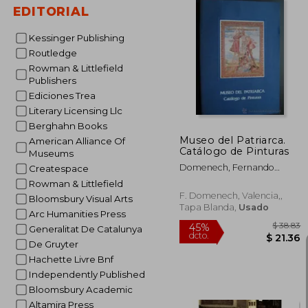
EDITORIAL
Kessinger Publishing
$
15%
Routledge
dcto.
$ 
Rowman & Littlefield
Publishers
Ediciones Trea
Literary Licensing Llc
Berghahn Books
Museo del Patriarca.
American Alliance Of
Catálogo de Pinturas
Museums
Domenech, Fernando
Createspace
Benito
Rowman & Littlefield
F. Domenech, Valencia,,
Bloomsbury Visual Arts
Tapa Blanda,
Usado
Arc Humanities Press
Generalitat De Catalunya
De Gruyter
Hachette Livre Bnf
Independently Published
Bloomsbury Academic
Altamira Press