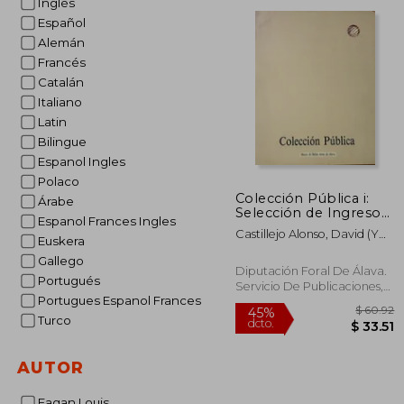
Inglés
dcto.
$ 
Español
Alemán
Francés
Catalán
Italiano
Latin
Bilingue
Espanol Ingles
Polaco
Colección Pública i:
Árabe
Selección de Ingresos
Espanol Frances Ingles
de Arte
Castillejo Alonso, David (Y
Contemporáneo,
Euskera
Otros) Museo De Bellas
1985-90
Gallego
Artes De Álava
Diputación Foral De Álava.
Portugués
Servicio De Publicaciones,
Portugues Espanol Frances
Vitoria-Gasteiz, Álava.,,
Tapa Blanda,
Usado
Turco
AUTOR
Fagan Louis