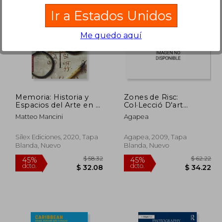
Ir a Estados Unidos
Me quedo aquí
 38.83
$ 36.29
45%
45%
dcto.
dcto.
21.36
$ 19.96
Memoria: Historia y
Zones de Risc:
Espacios del Arte en el
Col·Lecció D'art
Tiempo de los
Contemporani
Matteo Mancini
Agapea
Habsburgo a Través
Fundació "la Caixa" (en
de Archivos e
Catalán)
Inventarios
Sílex Ediciones, 2020, Tapa
Agapea, 2009, Tapa
Blanda, Nuevo
Blanda, Nuevo