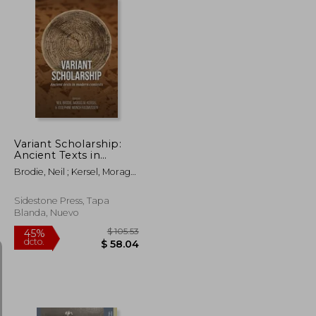
$ 53.82
$ 43.42
45%
dcto.
$ 29.60
$ 23.88
Variant Scholarship:
Ancient Texts in
Modern Contexts (en
Brodie, Neil ; Kersel, Morag
Inglés)
M. ; Munch Rasmussen,
Josephine
Sidestone Press, Tapa
Blanda, Nuevo