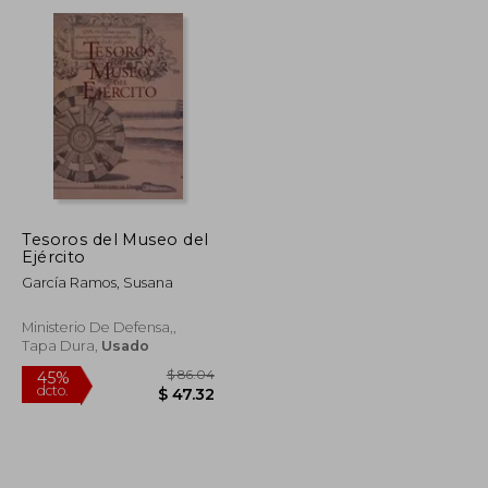
dcto.
$ 24.31
$ 34.46
Tesoros del Museo del
Ejército
García Ramos, Susana
Ministerio De Defensa,,
Tapa Dura,
Usado