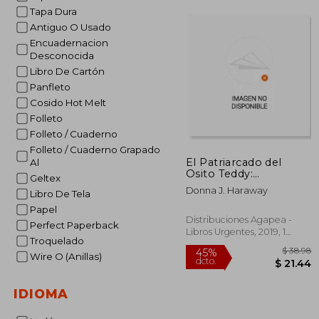
Tapa Dura
Antiguo O Usado
Encuadernacion
Desconocida
Libro De Cartón
Panfleto
Cosido Hot Melt
Folleto
Folleto / Cuaderno
Folleto / Cuaderno Grapado
El Patriarcado del
Al
Osito Teddy:
Geltex
Taxidermia en el
Donna J. Haraway
Libro De Tela
Jardín del Edén
Papel
Distribuciones Agapea -
Perfect Paperback
Libros Urgentes, 2019, 1
Troquelado
Edición, Tapa Blanda,
Nuevo
Wire O (Anillas)
IDIOMA
$
45%