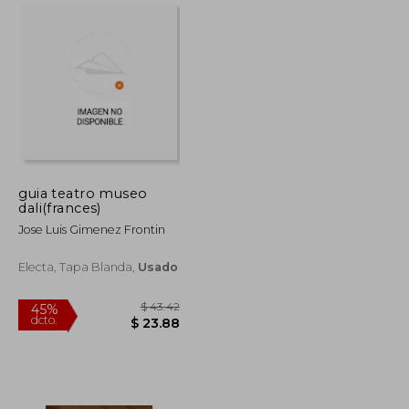
$ 65.36
$ 86.04
45%
dcto.
$ 35.95
$ 47.32
guia teatro museo
dali(frances)
Jose Luis Gimenez Frontin
Electa, Tapa Blanda,
Usado