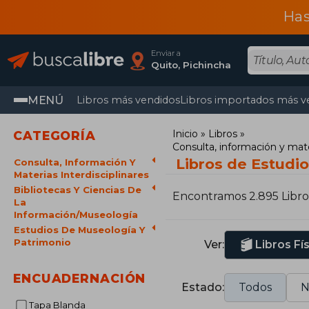
Has
Enviar a
Quito, Pichincha
MENÚ
Libros más vendidos
Libros importados más v
Inicio
Libros
CATEGORÍA
Consulta, información y mater
Libros de Estudi
Consulta, Información Y
Materias Interdisciplinares
Bibliotecas Y Ciencias De
Encontramos 2.895 Libro
La
Información/Museología
Estudios De Museología Y
Patrimonio
Ver:
Libros Fí
ENCUADERNACIÓN
Estado:
Todos
N
Tapa Blanda