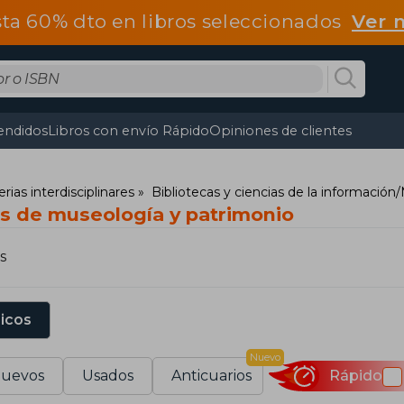
ta 60% dto en libros seleccionados
Ver 
endidos
Libros con envío Rápido
Opiniones de clientes
ias interdisciplinares
Bibliotecas y ciencias de la información
os de museología y patrimonio
s
sicos
Nuevo
uevos
Usados
Anticuarios
Rápido