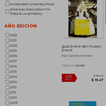
Amsterdam University Press
American Association For
State & Local History
AÑO EDICIÓN
$
45%
dcto.
$ 
2022
2021
2020
guia breve del museo
breve.
2019
Mar Sánchez Ramón
2018
2017
Aldeasa,
Usado
2016
2015
2014
2013
2012
2011
2010
2009