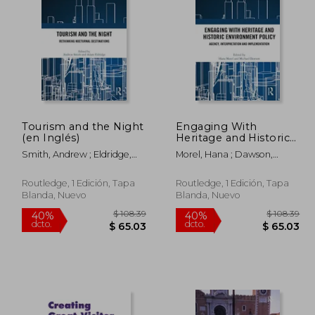
Tourism and the Night
Engaging With
(en Inglés)
Heritage and Historic
130.32
$ 283.23
45%
45%
Environment Policy
dcto.
dcto.
71.68
$ 155.78
Smith, Andrew ; Eldridge,
Morel, Hana ; Dawson,
(en Inglés)
Adam
Michael
Routledge, 1 Edición, Tapa
Routledge, 1 Edición, Tapa
Blanda, Nuevo
Blanda, Nuevo