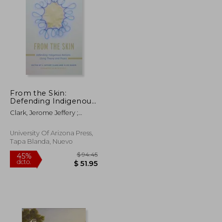
$ 62.22
$ 551.09
45%
dcto.
$ 34.22
$ 303.10
From the Skin:
Defending Indigenous
Nations Using Theory
Clark, Jerome Jeffery ;
and Praxis (en Inglés)
Boxer, Elise ; Estes, Nick
University Of Arizona Press,
Tapa Blanda, Nuevo