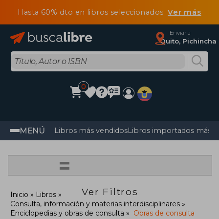
Hasta 60% dto en libros seleccionados
Ver más
Enviar a
Quito, Pichincha
0
MENÚ
Libros más vendidos
Libros importados más v
=
Ver Filtros
Inicio
Libros
Consulta, información y materias interdisciplinares
Enciclopedias y obras de consulta
Obras de consulta