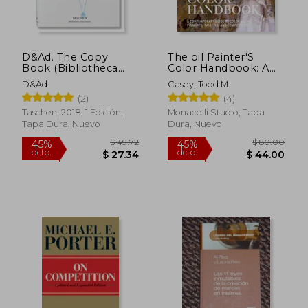
dcto.
dcto.
$ 30.95
$ 113.
D&Ad. The Copy
The oil Painter'S
Book (Bibliotheca
Color Handbook: A
Universalis) (en
Contemporary Guide
D&ad
Casey, Todd M.
Inglés)
to Color Mixing,
(2)
(4)
Pigments, Palettes,
and Harmony (en
Taschen, 2018, 1 Edición,
Monacelli Studio, Tapa
Inglés)
Tapa Dura, Nuevo
Dura, Nuevo