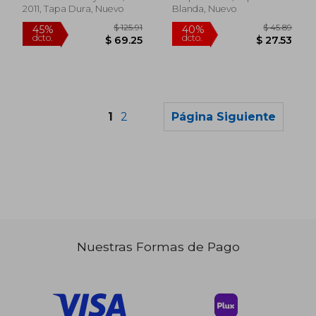
2011, Tapa Dura, Nuevo
Blanda, Nuevo
1
2
Página Siguiente
Nuestras Formas de Pago
$ 51.45
$ 76.
45%
45%
dcto.
dcto.
$ 28.30
$ 42.