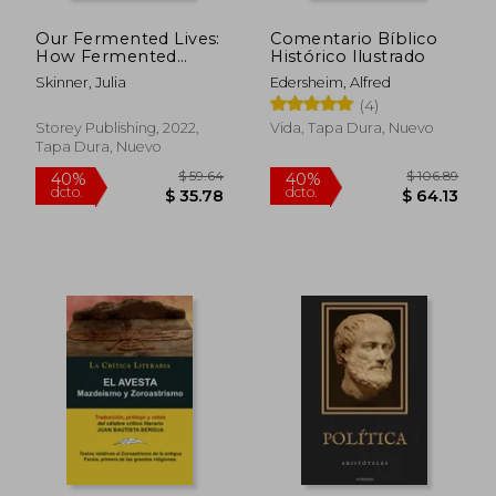
Our Fermented Lives:
Comentario Bíblico
How Fermented
Histórico Ilustrado
Foods Have Shaped
Skinner, Julia
Edersheim, Alfred
Cultures &
(4)
Communities (en
Inglés)
Storey Publishing, 2022,
Vida, Tapa Dura, Nuevo
Tapa Dura, Nuevo
$ 67.11
$ 94.
45%
45%
dcto.
dcto.
$ 36.91
$ 51.