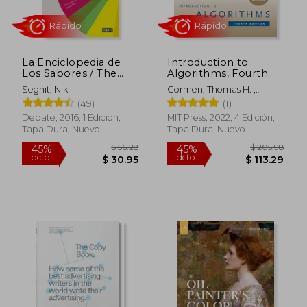
La Enciclopedia de
Introduction to
Los Sabores / The
Algorithms, Fourth
Flavor Thesaurus:
Edition (en Inglés)
Segnit, Niki
Cormen, Thomas H. ;
Combinaciones,
Leiserson, Charles E. ;
(49)
(1)
Recetas E Ideas Para
Rivest, Ronald L.
El Cocinero Creativo
Debate, 2016, 1 Edición,
MIT Press, 2022, 4 Edición,
Tapa Dura, Nuevo
Tapa Dura, Nuevo
Rápido
Rápido
$ 56.28
$ 205.
45%
45%