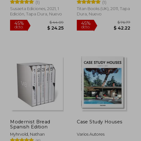
(1)
(1)
Susaeta Ediciones, 2021, 1
Titan Books (UK), 2011, Tapa
Edición, Tapa Dura, Nuevo
Dura, Nuevo
$ 60.40
$ 76.
45%
45%
dcto.
dcto.
$ 33.22
$ 42.
Modernist Bread
Case Study Houses
Spanish Edition
Myhrvold, Nathan
Varios Autores
(6)