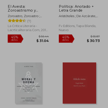
El Avesta:
Política: Anotado +
Zoroastrismo y
Letra Grande
Mazde smo
Zoroastro, Zoroastro ;
Aristóteles ; De Azcárate,
(Coleccion la Critica
Bergua, Juan Bautista ;
Patricio
(7)
Literaria)
Bergua, Juan Bautista
La Critica Literaria -
Fv Editions, Tapa Blanda,
Lacrticaliteraria.com, 2010,
Nuevo
1 Edición, Tapa Blanda,
Nuevo
$ 59.64
$ 106.
40%
40%
dcto.
dcto.
$ 35.78
$ 64.