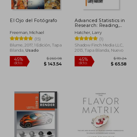
El Ojo del Fotógrafo
Advanced Statistics in
$ 76.51
$ 29.
40%
45%
Research: Reading,
dcto.
dcto.
$ 45.91
$ 16.
Understanding, and
Freeman, Michael
Hatcher, Larry
Writing up Data
(15)
(1)
Analysis Results (en
Inglés)
Blume, 2017, 1 Edición, Tapa
Shadow Finch Media LLC,
Blanda,
Usado
2013, Tapa Blanda, Nuevo