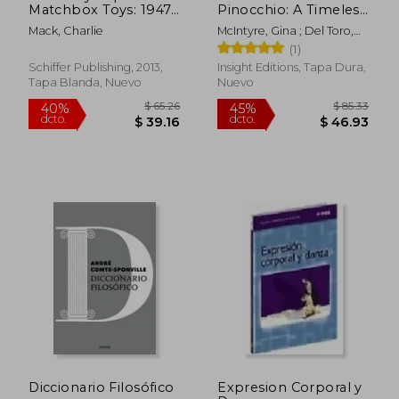
Matchbox Toys: 1947-
Pinocchio: A Timeless
2001 (en Inglés)
Tale Told Anew (en
Mack, Charlie
McIntyre, Gina ; Del Toro,
Inglés)
Guillermo
(1)
Schiffer Publishing, 2013,
Insight Editions, Tapa Dura,
Tapa Blanda, Nuevo
Nuevo
Diccionario Filosófico
Expresion Corporal y
$ 84.39
$ 54.
40%
45%