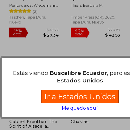
Edition) (en Inglés)
and Classify the
Pentawards ; Wiedemann,
Thiers, Barbara M.
World'S Plants (en
$ 65.26
$ 85.
40%
45%
Julius
(2)
Inglés)
dcto.
dcto.
$ 39.16
$ 46.
Taschen, Tapa Dura,
Timber Press (OR), 2020,
Nuevo
Tapa Dura, Nuevo
Estás viendo
Buscalibre Ecuador
, pero e
Estados Unidos
Ir a Estados Unidos
Me quedo aquí
Gabriel Kreuther: The
Chakras
Spirit of Alsace, a