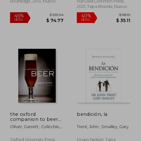
and Aging Spirits (en
Routledge, 2013, Nuevo
Harvard Common Press,
Inglés)
2021, Tapa Blanda, Nuevo
$ 931.86
$ 40.
45%
45%
dcto.
dcto.
$ 512.53
$ 22.
the oxford
bendición, la
companion to beer
(en Inglés)
Oliver, Garrett ; Colicchio,
Trent, John ; Smalley, Gary
Tom
Oxford University Press,
Grupo Nelson, Tapa