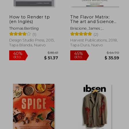
How to Render tp
The Flavor Matrix:
(en Inglés)
The art and Science
of Pairing Common
Thomas Bertling
Briscione, James ;
Ingredients to Create
$ 260.98
$ 119
45%
45%
Parkhurst, Brooke
(1)
(2)
Extraordinary Dishes
dcto.
dcto.
$ 143.54
$ 65.
(en Inglés)
Design Studio Press, 2013,
Harvest Publications, 2018,
Tapa Blanda, Nuevo
Tapa Dura, Nuevo