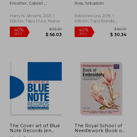
Cookbook (en Inglés)
Kreuther, Gabriel ;
Ross, Sebastián
Ruhlman, Michael ; Sung,
Evan
Harry N. Abrams, 2021, 1
Ediciones Lea, 2019, 1
Edición, Tapa Dura, Nuevo
Edición, Tapa Blanda,
$ 31
45%
Nuevo
dcto.
$ 54.15
$ 17.
The Cover art of Blue
The Royal School of
Note Records (en
Needlework Book of
Inglés)
Embroidery: A Guide