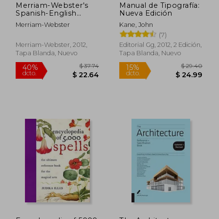
Merriam-Webster's
Manual de Tipografía:
Spanish-English
Nueva Edición
Medical Dictionary
Merriam-Webster
Kane, John
(7)
Merriam-Webster, 2012,
Editorial Gg, 2012, 2 Edición,
Tapa Blanda, Nuevo
Tapa Blanda, Nuevo
$ 63.39
$ 47.
40%
45%
dcto.
dcto.
$ 38.03
$ 26.