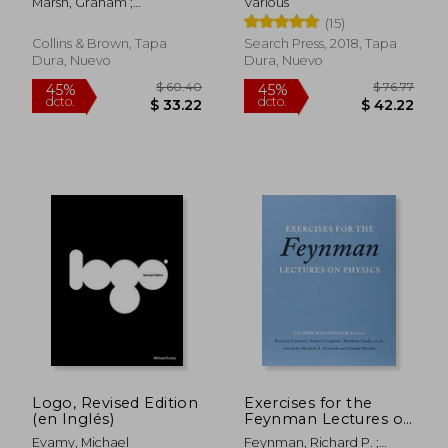
Marsh, Graham ;
Various
to Essential Stitches,
Callingham, Glyn
(15)
Techniques and
Projects (en Inglés)
Collins & Brown, Tapa
Search Press, 2018, Tapa
Dura, Nuevo
Dura, Nuevo
$ 49.72
$ 70.
45%
40%
dcto.
dcto.
$ 27.34
$ 42.
Logo, Revised Edition
Exercises for the
(en Inglés)
Feynman Lectures on
Physics (en Inglés)
Evamy, Michael
Feynman, Richard P. ;