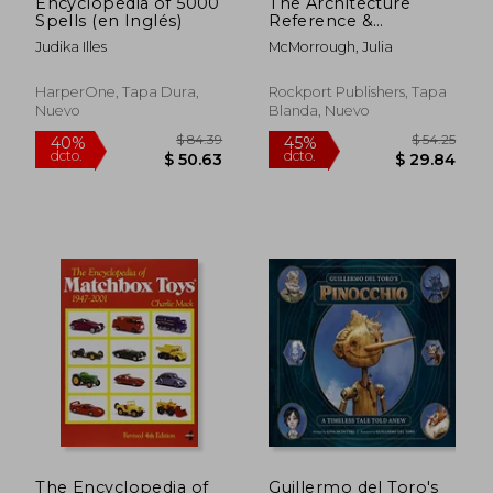
Encyclopedia of 5000
The Architecture
Spells (en Inglés)
Reference &
Specification Book
Judika Illes
McMorrough, Julia
updated & revised:
Everything Architects
Need to Know Every
HarperOne, Tapa Dura,
Rockport Publishers, Tapa
Day (en Inglés)
Nuevo
Blanda, Nuevo
$ 37.74
$ 29.
40%
15%
dcto.
dcto.
$ 22.64
$ 24.
The Encyclopedia of
Guillermo del Toro's