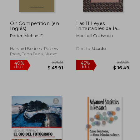
$ 49.72
$ 80.
45%
45%
dcto.
dcto.
$ 27.34
$ 44.
On Competition (en
Las 11 Leyes
Inglés)
Inmutables de la
Creación de Marcas
Porter, Michael E.
Marshall Goldsmith
en Internet
Harvard Business Review
Deusto,
Usado
Press, Tapa Dura, Nuevo