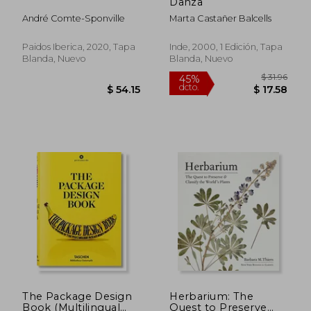
Danza
dcto.
dcto.
$ 50.63
$ 29.
André Comte-Sponville
Marta Castañer Balcells
Paidos Iberica, 2020, Tapa
Inde, 2000, 1 Edición, Tapa
Blanda, Nuevo
Blanda, Nuevo
The Package Design
Herbarium: The
Book (Multilingual
Quest to Preserve