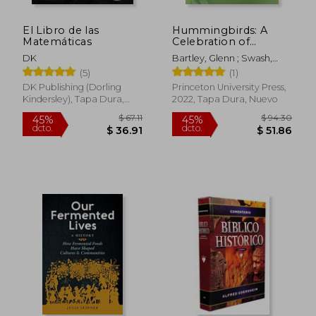
El Libro de las
Hummingbirds: A
Matemáticas
Celebration of
Nature'S Jewels: 87
DK
Bartley, Glenn ; Swash,
(Wildguides, 87) (en
Andy ; Zurita, Patricia
(5)
(1)
Inglés)
DK Publishing (Dorling
Princeton University Press,
Kindersley), Tapa Dura,
2022, Tapa Dura, Nuevo
Nuevo
$ 63.39
$ 38.
40%
45%
dcto.
dcto.
$ 38.03
$ 21.