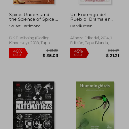
Spice: Understand
Un Enemigo del
the Science of Spice,
Pueblo: Drama en
Create Exciting new
Cinco Actos
Stuart Farrimond
Henrik Ibsen
Blends, and
Revolutionize (en
Inglés)
DK Publishing (Dorling
Alianza Editorial, 2014, 1
Kindersley), 2018, Tapa
Edición, Tapa Blanda,
$ 85.61
$ 64.
40%
45%
Dura, Nuevo
Nuevo
dcto.
dcto.
$ 51.37
$ 35.