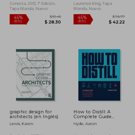
Conecta, 2013, 1ª Edición,
Laurence King, Tapa
Tapa Blanda, Nuevo
Blanda, Nuevo
$ 44.09
$ 76.
45%
45%
dcto.
dcto.
$ 24.25
$ 42.
graphic design for
How to Distill: A
architects (en Inglés)
Complete Guide
From Still Design and
Lewis, Karen
Hyde, Aaron
Fermentation
Through Distilling