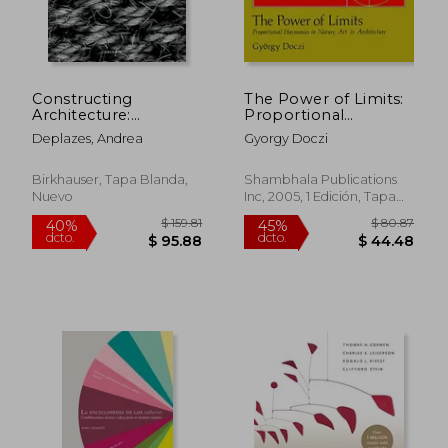
Constructing
The Power of Limits:
Architecture:
Proportional
Materials, Processes,
Harmonies in Nature,
Deplazes, Andrea
Gyorgy Doczi
Structures. a
art and Architecture
Handbook (en Inglés)
(Shambhala Pocket
Classics) (en Inglés)
Birkhauser, Tapa Blanda,
Shambhala Publications
Nuevo
Inc, 2005, 1 Edición, Tapa
Blanda, Nuevo
$ 159.81
$ 80.
40%
45%
dcto.
dcto.
$ 95.88
$ 44.