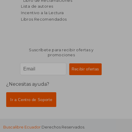
Libro de Reclamaciones
dcto.
dcto.
$ 69.25
$ 27.
Lista de autores
Incentivo a la Lectura
Libros Recomendados
Suscríbete para recibir ofertas y
promociones
¿Necesitas ayuda?
Ir a Centro de Soporte
Buscalibre Ecuador
Derechos Reservados.