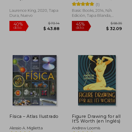
Leighton, Robert B. ;
(1)
Sands, Matthew
Laurence King, 2020, Tapa
Basic Books, 2014, N/A
Dura, Nuevo
Edición, Tapa Blanda,
Nuevo
$ 93.39
$ 50.
40%
40%
dcto.
dcto.
$ 56.03
$ 30.
Física – Atlas Ilustrado
Figure Drawing for all
It'S Worth (en Inglés)
Alessio A. Miglietta
Andrew Loomis