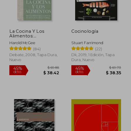
La Cocina Y Los
Cocinología
Alimentos:
Enciclopedia de la
Harold McGee
Stuart Farrimond
Ciencia Y La Cultura
(84)
(22)
de la Comida / On
Food and Cooking
Debate, 2008, Tapa Dura,
Dk, 2019, 1 Edición, Tapa
Nuevo
Dura, Nuevo
$ 69.85
$ 69.
45%
45%
dcto.
dcto.
$ 38.42
$ 38.