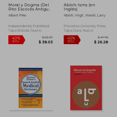
Moral y Dogma (Del
Abloh-Isms (en
Rito Escocés Antiguo
Inglés)
y Aceptado de la
Albert Pike
Abloh, Virgil ; Warsh, Larry
Masonería): Grados de
Aprendiz,
Compañero y
Independently Published,
Princeton University Press,
Maestro
Tapa Blanda, Nuevo
Tapa Dura, Nuevo
$ 56.44
$ 55.
45%
45%
dcto.
dcto.
$ 31.04
$ 30.