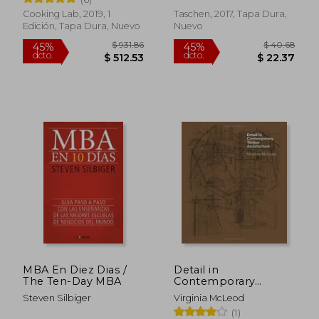
Cooking Lab, 2019, 1
Taschen, 2017, Tapa Dura,
Edición, Tapa Dura, Nuevo
Nuevo
$ 73.14
$ 58.
40%
45%
dcto.
dcto.
$ 43.88
$ 32.
MBA En Diez Dias /
Detail in
The Ten-Day MBA
Contemporary
Timber Architecture
Steven Silbiger
Virginia McLeod
(1)