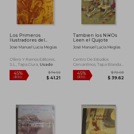
Los Primeros
Tambien los Ni¥Os
Ilustradores del
Leen el Quijote
Quijote
Jose Manuel Lucia Megias
José Manuel Lucía Megías
Ollero Y Ramos Editores,
Centro De Estudios
S.L., Tapa Dura,
Usado
Cervantinos, Tapa Blanda,
Usado
$ 74.92
$ 72.
45%
45%
dcto.
dcto.
$ 41.21
$ 39.