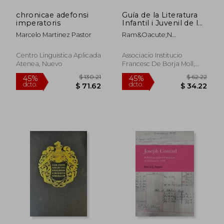
chronicae adefonsi
Guía de la Literatura
imperatoris
Infantil i Juvenil de les
Illes Balears (en
Marcelo Martinez Pastor
Ram&Oacute;N
Catalán)
D&Iacute;Az I Villalonga
Centro Linguistica Aplicada
Associacio Institucio
Atenea, Nuevo
Francesc De Borja Moll,
2003, 1 Edición, Tapa
Blanda, Nuevo
$ 70.86
$ 47
40%
40%
dcto.
dcto.
$ 42.52
$ 28.