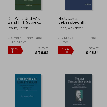
Die Welt Und Wir:
Nietzsches
Band II, 1: Subjekt
Lebensbegriff:
Und Objekt Der
Versuch Einer
Prauss, Gerold
Hogh, Alexander
Praxis. Form Und
Rekonstruktion (en
$ 55.86
$ 52.
40%
40%
Inhalt Einer Absicht
Alemán)
dcto.
dcto.
$ 33.52
$ 31.
ALS Bewußtsein (en
J.B. Metzler, 1999, Tapa
J.B. Metzler, Tapa Blanda,
Alemán)
Dura, Nuevo
Nuevo