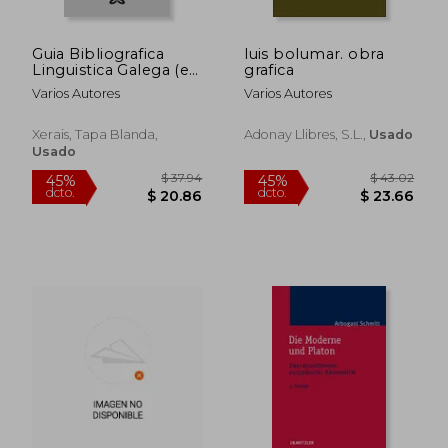
Guia Bibliografica
luis bolumar. obra
Linguistica Galega (en
grafica
Gallego)
Varios Autores
Varios Autores
Xerais, Tapa Blanda,
Adonay Llibres, S.l.,
Usado
Usado
$ 76.62
$ 89.
40%
45%
dcto.
dcto.
$ 45.97
$ 48.