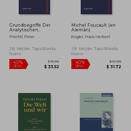
Grundbegriffe Der
Michel Foucault (en
$ 54.94
$ 103.
45%
45%
Analytischen
Alemán)
dcto.
dcto.
$ 30.22
$ 56.
Philosophie (en
Prechtl, Peter
Kögler, Hans-Herbert
Alemán)
J.B. Metzler, Tapa Blanda,
J.B. Metzler, Tapa Blanda,
Nuevo
Nuevo