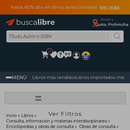
Hasta 60% dto en libros seleccionados
Ver más
Enviar a
Quito, Pichincha
0
MENÚ
Libros más vendidos
Libros importados más v
=
Ver Filtros
Inicio
Libros
Consulta, información y materias interdisciplinares
Enciclopedias y obras de consulta
Obras de consulta