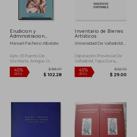
$ 89.85
$ 94.
45%
45%
dcto.
dcto.
$ 49.42
$ 51.
Erudicion y
Inventario de Bienes
Administracion
Artísticos
Publica en el Puerto
Manuel Pacheco Albalate
Universidad De Valladolid.
Durante el Siglo Xviii:
Facultad De Filosofía Y
El Ilustrado Juan Luis
Letras. Departamento De
Roche
Ayto. El Puerto De
Diputación Provincial De
Historia Del Arte
Sta.Maria, Antiguo O
Valladolid, Tapa Dura,
Usado,
Usado
Usado