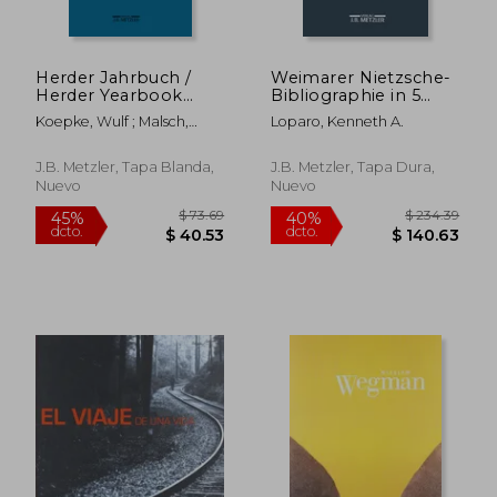
Herder Jahrbuch /
Weimarer Nietzsche-
Herder Yearbook
Bibliographie in 5
1994 (en Alemán)
Bänden: Band 1:
Koepke, Wulf ; Malsch,
Loparo, Kenneth A.
Primärliteratur 1867-
Wilfried
1998 (en Alemán)
J.B. Metzler, Tapa Blanda,
J.B. Metzler, Tapa Dura,
Nuevo
Nuevo
$ 139.31
$ 84.
45%
45%
dcto.
dcto.
$ 76.62
$ 46.