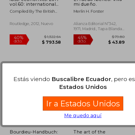
vol.60: international
mi dueño.
bibliography of the
Compiled By The British
Merlin H. Forster
social sciences (en
$ 69.39
$ 156.
Library Of Polit
40%
45%
Inglés)
dcto.
dcto.
$ 41.63
$ 86.
Routledge, 2012, Nuevo
Alianza Editorial Nº342,
1971, Madrid., Tapa Blanda,
Nuevo
Estás viendo
Buscalibre Ecuador
, pero e
Estados Unidos
Ir a Estados Unidos
Me quedo aquí
Bourdieu-Handbuch:
The art of the