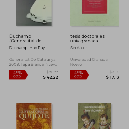
Duchamp
tesis doctorales
(Generalitat de
univ.granada
Catalunya)
Duchamp; Man Ray
Sin Autor
Generalitat De Catalunya,
Universidad Granada,
2008, Tapa Blanda, Nuevo
Nuevo
$ 76.77
$ 31
45%
45%
dcto.
dcto.
$ 42.22
$ 17.