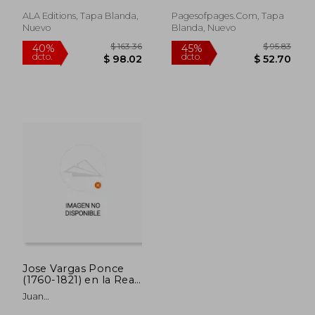
1860 (en Inglés)
ALA Editions, Tapa Blanda,
Pagesofpages.com, Tapa
Nuevo
Blanda, Nuevo
$ 44.61
$ 98.
40%
40%
dcto.
dcto.
$ 26.77
$ 58.
Jose Vargas Ponce
(1760-1821) en la Real
Academia de la
Juan
Historia
Manuel;Cebri&Aacute;N