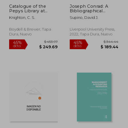
Catalogue of the
Joseph Conrad: A
Pepys Library at
Bibliographical
Magdalene College:
Catalogue of Editions
Knighton, C. S.
Supino, David J.
Supplementary
to 1930 (en Inglés)
Series II Collections 1
(en Inglés)
Boydell & Brewer, Tapa
Liverpool University Press,
Dura, Nuevo
2022, Tapa Dura, Nuevo
$ 130.21
$ 62.
45%
45%
dcto.
dcto.
$ 71.62
$ 34.