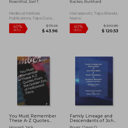
Rosenthal, Joel T.
Backes, Burkhard
Alemán)
Medieval Institute
Harrassowitz, Tapa Blanda,
Publications, Tapa Dura,
Nuevo
Nuevo
$ 98.31
$ 65
40%
45%
dcto.
dcto.
$ 58.99
$ 35.
You Must Remember
Family Lineage and
These A-Z Quotes
Descendants of John
From the Golden Era
Beall (Bell) & Alison
Howard, Jack
Boyer, Dawn D.