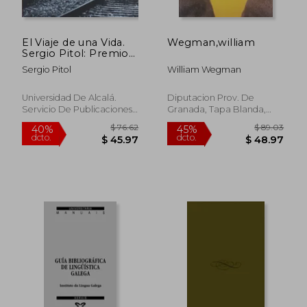
El Viaje de una Vida.
Wegman,william
Sergio Pitol: Premio
Cervantes 2005
Sergio Pitol
William Wegman
Universidad De Alcalá.
Diputacion Prov. De
Servicio De Publicaciones,
Granada, Tapa Blanda,
2006, 1 Edición, Tapa
Nuevo
Blanda, Nuevo
$ 73.69
$ 234.
45%
40%
dcto.
dcto.
$ 40.53
$ 140.