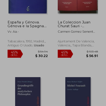
$ 185.97
$ 52.
45%
45%
dcto.
dcto.
$ 102.28
$ 29.
España y Génova.
La Coleccion Juan
Génova e la Spagna.
Churat Sauri -
El Mediterráneo y
Catalogo de Obras
Vv. Aa.-
Carmen Gomez Senent
América.
Impresas y
Martinez Belen Gisbert
Manuscritas - 2
Aguilar
Tomos
Tabacalera, 1992, Madrid.,,
Ajuntament De Valencia,
Antiguo O Usado,
Usado
Valencia,, Tapa Blanda,
Usado