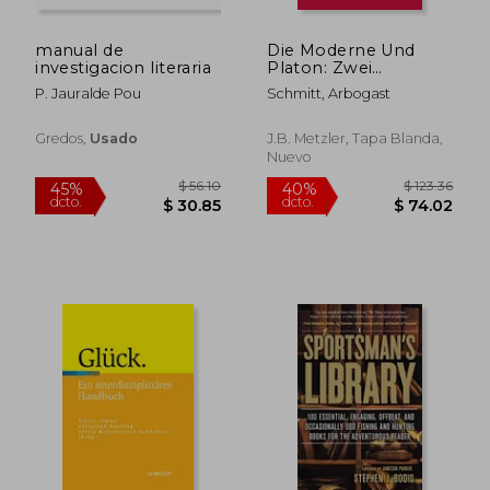
manual de
Die Moderne Und
investigacion literaria
Platon: Zwei
Grundformen
P. Jauralde Pou
Schmitt, Arbogast
Europäischer
Rationalität (en
Alemán)
Gredos,
Usado
J.B. Metzler, Tapa Blanda,
Nuevo
$ 37.94
$ 43.
45%
45%
dcto.
dcto.
$ 20.86
$ 23.