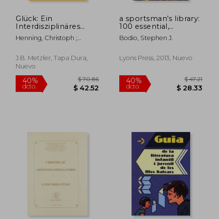
Glück: Ein
a sportsman's library:
Interdisziplinäres
100 essential,
Handbuch (en
engaging, offbeat,
Henning, Christoph ;
Bodio, Stephen J.
Alemán)
and occasionally odd
Thomä, Dieter ;
fishing and hunting
Mitscherlich-Schönherr,
books for the
J.B. Metzler, Tapa Dura,
Lyons Press, 2013, Nuevo
Olivia
adventurous reader
Nuevo
(en Inglés)
$ 56.10
$ 123.
45%
40%
dcto.
dcto.
$ 30.85
$ 74.