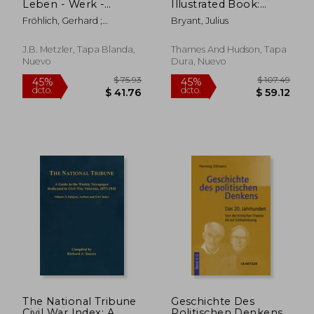
Leben - Werk -
Illustrated Book:
Wirkung (en Alemán)
History and Design
Fröhlich, Gerhard ;
Bryant, Julius
(en Inglés)
Rehbein, Boike
J.B. Metzler, Tapa Blanda,
Thames And Hudson, Tapa
Nuevo
Dura, Nuevo
$ 1,771.51
$ 186.
40%
45%
dcto.
dcto.
$ 1,062.91
$ 102.
The National Tribune
Geschichte Des
Civil War Index: A
Politischen Denkens: