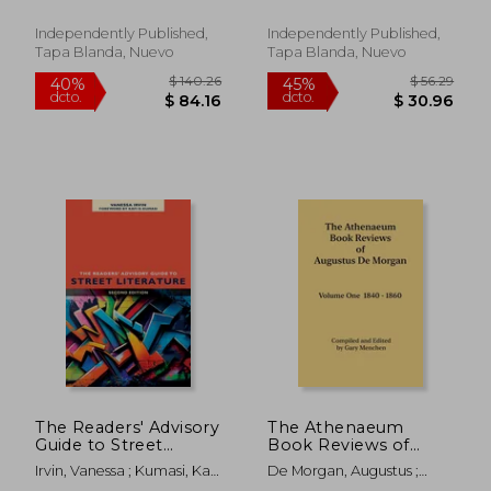
Independently Published,
Independently Published,
Tapa Blanda, Nuevo
Tapa Blanda, Nuevo
$ 73.26
$ 200.
40%
40%
dcto.
dcto.
$ 43.96
$ 120.
The Readers' Advisory
The Athenaeum
Guide to Street
Book Reviews of
Literature, Second
Augustus De Morgan.
Irvin, Vanessa ; Kumasi, Kafi
De Morgan, Augustus ;
Edition (en Inglés)
Volume One 1840 -
D.
Menchen, Gary