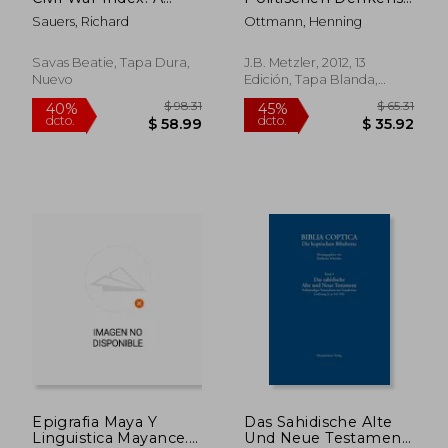
Guide to the Weekly
Band 4.2: Das 20.
Sauers, Richard
Ottmann, Henning
Newspaper
Jahrhundert. Von Der
Dedicated to Civil War
Kritischen Theorie Bis
Veterans, 1877-1943:
Zur Globalisierung
Savas Beatie, Tapa Dura,
J.B. Metzler, 2012, 13
Volume 3 - Author,
(en Alemán)
Nuevo
Edición, Tapa Blanda,
Unit, and Subject (en
Nuevo
Inglés)
$ 1,322.64
$ 79.
40%
45%
dcto.
dcto.
$ 793.58
$ 43.
Epigrafia Maya Y
Das Sahidische Alte
Linguistica Mayance.
Und Neue Testament.