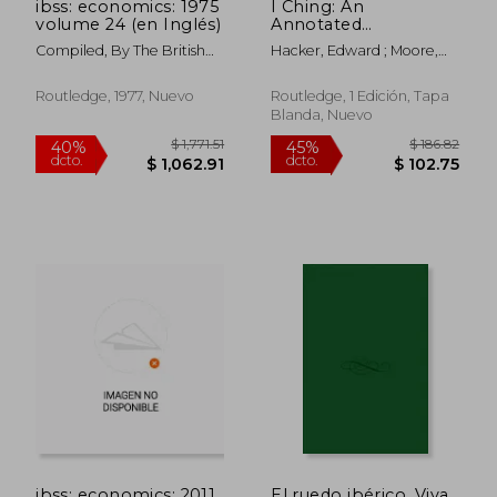
ibss: economics: 1975
I Ching: An
$ 453.97
$ 344.
45%
45%
volume 24 (en Inglés)
Annotated
dcto.
dcto.
$ 249.69
$ 189.
Bibliography (en
Compiled, By The British
Hacker, Edward ; Moore,
Inglés)
Librar
Steve ; Patsco, Lorraine
Routledge, 1977, Nuevo
Routledge, 1 Edición, Tapa
Blanda, Nuevo
ibss: economics: 2011
El ruedo ibérico. Viva