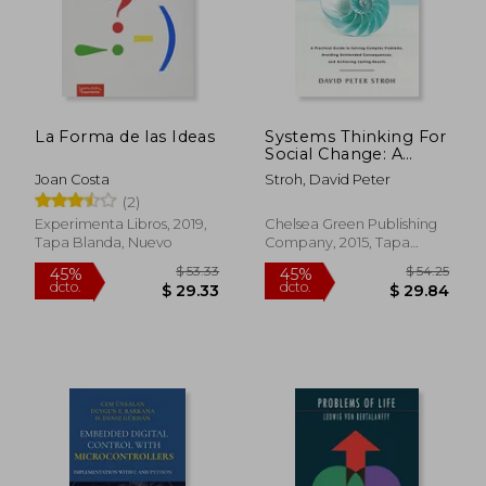
La Forma de las Ideas
Systems Thinking For
Social Change: A
Practical Guide To
Joan Costa
Stroh, David Peter
Solving Complex
(2)
Problems, Avoiding
Unintended
Experimenta Libros, 2019,
Chelsea Green Publishing
Consequences, And
Tapa Blanda, Nuevo
Company, 2015, Tapa
Achieving Lasting
Blanda, Nuevo
Results (en Inglés)
$ 53.33
$ 54.
45%
45%
dcto.
dcto.
$ 29.33
$ 29.