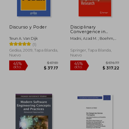
$ 46.83
$ 50
45%
45%
dcto.
dcto.
$ 25.76
$ 27.
Discurso y Poder
Disciplinary
Convergence in
Systems Engineering
Teun A. Van Dijk
Madni, Azad M. ; Boehm,
Research (en Inglés)
Barry ; Ghanem, Roger G.
(1)
Gedisa, 2009, Tapa Blanda,
Springer, Tapa Blanda,
Nuevo
Nuevo