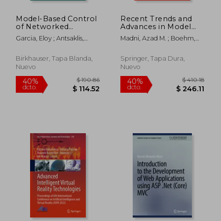
Model-Based Control
Recent Trends and
of Networked
Advances in Model
Systems (en Inglés)
Based Systems
Garcia, Eloy ; Antsaklis,
Madni, Azad M. ; Boehm,
Engineering (en
Panos J. ; Montestruque,
Barry ; Erwin, Daniel
Inglés)
Luis A.
Birkhauser, Tapa Blanda,
Springer, Tapa Dura,
Nuevo
Nuevo
$ 190.86
$ 190.
40%
40%
dcto.
dcto.
$ 114.52
$ 114.