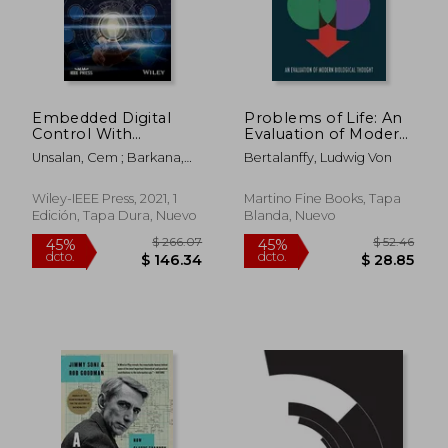
Embedded Digital
Problems of Life: An
Control With
Evaluation of Modern
Microcontrollers:
Biological Thought
Unsalan, Cem ; Barkana,
Bertalanffy, Ludwig Von
Implementation
(en Inglés)
Duygun E. ; Gurhan, H.
With C and Python
Deniz
(Wiley – IEE Press)
Wiley-IEEE Press, 2021, 1
Martino Fine Books, Tapa
(en Inglés)
Edición, Tapa Dura, Nuevo
Blanda, Nuevo
$ 266.07
$ 52.
45%
45%
dcto.
dcto.
$ 146.34
$ 28.