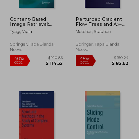
Content-Based
Perturbed Gradient
Image Retrieval:
Flow Trees and A∞-
Ideas, Influences, and
Algebra Structures in
Tyagi, Vipin
Mescher, Stephan
Current Trends (en
Morse Cohomology
Inglés)
(en Inglés)
Springer, Tapa Blanda,
Springer, Tapa Blanda,
Nuevo
Nuevo
$ 265.86
$ 220.
40%
40%
dcto.
dcto.
$ 159.52
$ 132.