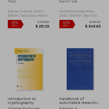
Finon
Nam P. Suh
Mechanical
Engineering) (en
Inglés)
Elsevier Science, 2005, 1
Oxford University Press,
Edición, Tapa Dura, Nuevo
2005, 1 Edición, Tapa Dura,
Nuevo
$ 208.63
$ 99.
45%
45%
dcto.
dcto.
$ 114.74
$ 54.
introduction to
handbook of
cryptography
automated reasoning
(en Inglés)
Johannes Buchmann
Robinson, A.