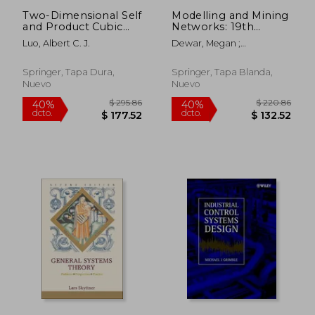
Two-Dimensional Self
Modelling and Mining
and Product Cubic
Networks: 19th
Systems, Vol. I (en
International
Luo, Albert C. J.
Dewar, Megan ;
Inglés)
Workshop, Waw
Kami&#324;ski, Bogumil ;
2024, Warsaw,
Kaszy&#324;ski, Daniel
Poland, June 3-6,
Springer, Tapa Dura,
Springer, Tapa Blanda,
2024, Proceedings
Nuevo
Nuevo
(en Inglés)
$ 445.86
$ 93.
40%
40%
dcto.
dcto.
$ 267.52
$ 56.