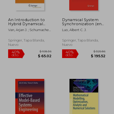
An Introduction to
Dynamical System
Hybrid Dynamical
Synchronization (en
Systems (en Inglés)
Inglés)
Van, Arjan J. ; Schumacher,
Luo, Albert C. J.
$ 417.63
$ 294.
Hans
45%
45%
dcto.
dcto.
$ 229.70
$ 161.
Springer, Tapa Blanda,
Springer, Tapa Blanda,
Nuevo
Nuevo