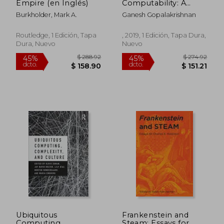
Empire (en Inglés)
Computability: A
Programmer's
Burkholder, Mark A.
Ganesh Gopalakrishnan
Perspective (en
Inglés)
Routledge, 1 Edición, Tapa
, 2019, 1 Edición, Tapa Dura,
Dura, Nuevo
Nuevo
$ 583.53
$ 314.
45%
40%
dcto.
dcto.
$ 320.94
$ 188.
Ubiquitous
Frankenstein and
Computing,
Steam: Essays for