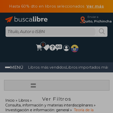
Hasta 60% dto en libros seleccionados
Ver más
Enviar a
Quito, Pichincha
0
MENÚ
Libros más vendidos
Libros importados más v
=
Ver Filtros
Inicio
Libros
Consulta, información y materias interdisciplinares
Investigación e información: general
Teoría de la