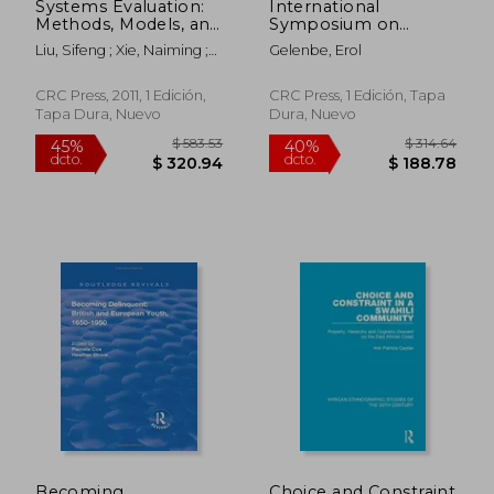
Systems Evaluation:
International
$ 295.86
$ 220.
40%
40%
Methods, Models, and
Symposium on
dcto.
dcto.
$ 177.52
$ 132.
Applications (en
Computer and
Liu, Sifeng ; Xie, Naiming ;
Gelenbe, Erol
Inglés)
Information Sciences
Yuan, Chaoqing
(en Inglés)
CRC Press, 2011, 1 Edición,
CRC Press, 1 Edición, Tapa
Tapa Dura, Nuevo
Dura, Nuevo
Becoming
Choice and Constraint