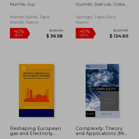
of science &
(en Inglés)
Murchie, Guy
Guzmán, José Luis ; Costa-
philosophy (en
Castelló, Ramon ;
Inglés)
Berenguel, Manuel
Mariner Books, Tapa
Springer, Tapa Dura,
Blanda, Nuevo
Nuevo
$ 288.92
$ 274.
45%
45%
dcto.
dcto.
$ 158.90
$ 151.
Reshaping European
Complexity: Theory
gas and Electricity
and Applications (Mit-
Industries (en Inglés)
Pappalardo Series in