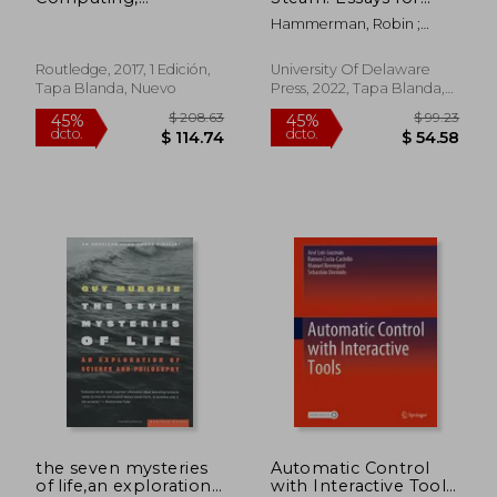
Complexity, and
Charles E. Robinson
Hammerman, Robin ;
Culture (en Inglés)
(en Inglés)
Wolfson, Susan J. ;
McCutcheon, Mark A.
Routledge, 2017, 1 Edición,
University Of Delaware
Tapa Blanda, Nuevo
Press, 2022, Tapa Blanda,
Nuevo
$ 393.50
$ 344.
45%
45%
dcto.
dcto.
$ 216.43
$ 189.
the seven mysteries
Automatic Control
of life,an exploration
with Interactive Tools