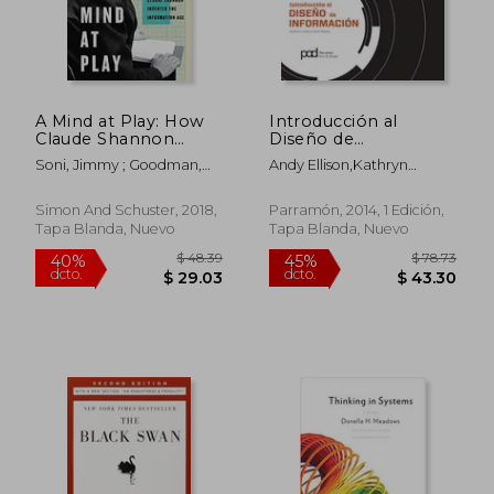
A Mind at Play: How
Introducción al
Claude Shannon
Diseño de
Invented the
Información
Soni, Jimmy ; Goodman,
Andy Ellison,Kathryn
Information age (en
Rob
Coates
Inglés)
Simon And Schuster, 2018,
Parramón, 2014, 1 Edición,
Tapa Blanda, Nuevo
Tapa Blanda, Nuevo