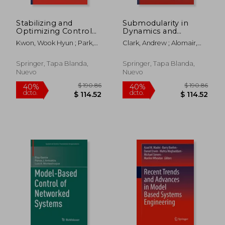
Stabilizing and
Submodularity in
Optimizing Control
Dynamics and
for Time-Delay
Control of
Kwon, Wook Hyun ; Park,
Clark, Andrew ; Alomair,
Systems: Including
Networked Systems
Poogyeon
Basel ; Bushnell, Linda
Model Predictive
(en Inglés)
Controls (en Inglés)
Springer, Tapa Blanda,
Springer, Tapa Blanda,
Nuevo
Nuevo
$ 190.86
$ 108.
40%
40%
dcto.
dcto.
$ 114.52
$ 65.