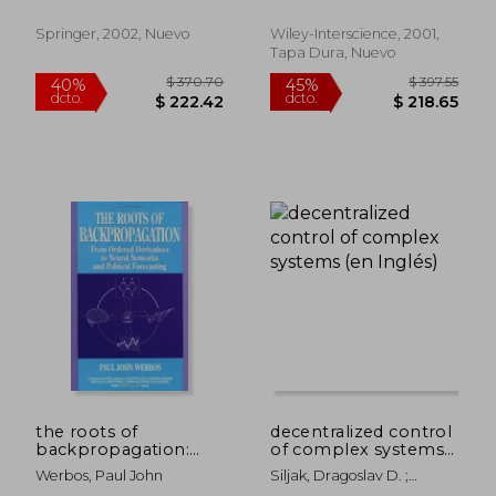
Kazuo
(en Inglés)
Springer, 2002, Nuevo
Wiley-Interscience, 2001,
Tapa Dura, Nuevo
$ 456.82
$ 635.
45%
45%
dcto.
dcto.
$ 251.25
$ 349.
the roots of
decentralized control
backpropagation:
of complex systems
from ordered
(en Inglés)
Werbos, Paul John
Siljak, Dragoslav D. ;
derivatives to neural
Engineering