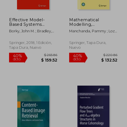
Effective Model-
Mathematical
Based Systems
Modelling,
Engineering (en
Optimization,
Borky, John M. ; Bradley,
Manchanda, Pammy ; Lozi,
Inglés)
Analytic and
Thomas H.
René Pierre ; Siddiqi, Abul
Numerical Solutions
Hasan
(en Inglés)
Springer, 2018, 1 Edición,
Springer, Tapa Dura,
Tapa Dura, Nuevo
Nuevo
$ 108.36
$ 325.
40%
40%
dcto.
dcto.
$ 65.02
$ 195.