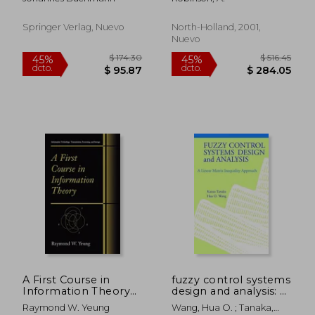
Springer Verlag, Nuevo
North-Holland, 2001,
Nuevo
$ 60.96
$ 207.
40%
40%
dcto.
dcto.
$ 36.58
$ 124.
A First Course in
fuzzy control systems
Information Theory
design and analysis: a
(en Inglés)
linear matrix
Raymond W. Yeung
Wang, Hua O. ; Tanaka,
inequality approach