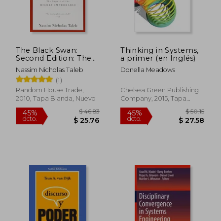
$ 48.39
$ 78.
40%
45%
dcto.
dcto.
$ 29.03
$ 43.
The Black Swan:
Thinking in Systems,
Second Edition: The
a primer (en Inglés)
Impact of the Highly
Nassim Nicholas Taleb
Donella Meadows
Improbable: With a
(1)
new Section: "on
Robustness and
Random House Trade,
Chelsea Green Publishing
Fragility" (Incerto) (en
2010, Tapa Blanda, Nuevo
Company, 2015, Tapa
Inglés)
Blanda, Nuevo