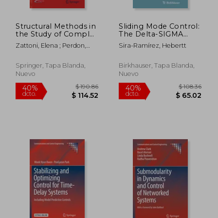
Structural Methods in
Sliding Mode Control:
the Study of Complex
The Delta-SIGMA
Systems (en Inglés)
Modulation Approach
Zattoni, Elena ; Perdon,
Sira-Ramírez, Hebertt
(en Inglés)
Anna Maria ; Conte,
Giuseppe
Springer, Tapa Blanda,
Birkhauser, Tapa Blanda,
Nuevo
Nuevo
$ 190.86
$ 150.
40%
45%
dcto.
dcto.
$ 114.52
$ 82.