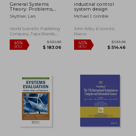
General Systems
industrial control
Theory: Problems,
system design
Perspectives, Practice
Skyttner, Lars
Michael J. Grimble
(Second Edition) (en
Inglés)
World Scientific Publishing
John Wiley & Sons Inc,
Company, Tapa Blanda,
Nuevo
Nuevo