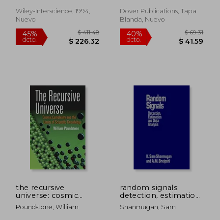
networks and
political forecasting
Wiley-Interscience, 1994,
Dover Publications, Tapa
(en Inglés)
Nuevo
Blanda, Nuevo
$ 174.30
$ 516.
45%
45%
dcto.
dcto.
$ 95.87
$ 284.
the recursive
random signals:
universe: cosmic
detection, estimation
complexity and the
and data analysis (en
Poundstone, William
Shanmugan, Sam
limits of scientific
Inglés)
knowledge (en