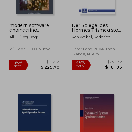
modern software
Der Spiegel des
$ 67.59
$ 576.
45%
45%
engineering
Hermes Trismegistos:
dcto.
dcto.
$ 37.17
$ 317.
concepts and
Leib-Seele-Dualismus
Ali H. (edt) Dogru
Von Webel, Roderich
practices,advanced
und Künstliche
approaches
Intelligenz- das
Gehirn-Geist-
Igi Global, 2010, Nuevo
Peter Lang, 2004, Tapa
Problem auf der
Blanda, Nuevo
Basis der
Intensionalitäts- und.
Universitaires
Européennes) (en
Alemán)