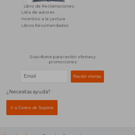
$ 49.61
$ 645.
40%
45%
Libro de Reclamaciones
dcto.
dcto.
$ 29.77
$ 354.
Lista de autores
Incentivo a la Lectura
Libros Recomendados
Suscríbete para recibir ofertas y
promociones
¿Necesitas ayuda?
Ir a Centro de Soporte