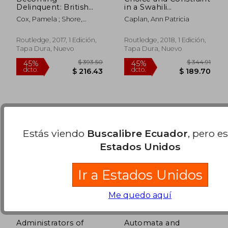
Delinquent: British
in a Swahili
and European Youth,
Community:
Cox, Pamela ; Shore,
Caplan, Ann Patricia
1650-1950 (en Inglés)
Property, Hierarchy
$ 332.83
$ 935.
Heather
45%
45%
and Cognatic Descent
dcto.
dcto.
$ 183.06
$ 514.
on the East African
Routledge, 2017, 1 Edición,
Routledge, 2018, 1 Edición,
Coast (en Inglés)
Tapa Dura, Nuevo
Tapa Dura, Nuevo
Estás viendo
Buscalibre Ecuador
, pero e
Estados Unidos
Ir a Estados Unidos
Me quedo aquí
Administrators of
Automata and