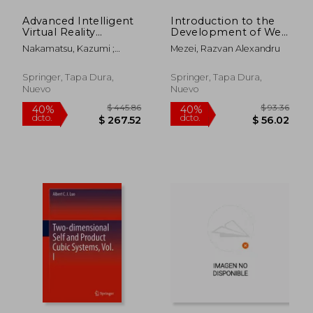
Advanced Intelligent
Introduction to the
Virtual Reality
Development of Web
Technologies:
Applications Using
Nakamatsu, Kazumi ;
Mezei, Razvan Alexandru
Proceedings of 6th
ASP .Net (Core) MVC
Patnaik, Srikanta ;
International
(en Inglés)
Kountchev, Roumen
Conference on
Springer, Tapa Dura,
Springer, Tapa Dura,
Artificial Intelligence
Nuevo
Nuevo
and Virtual Reality
(Aivr 20 (en Inglés)
$ 190.86
$ 410.
40%
40%
dcto.
dcto.
$ 114.52
$ 246.