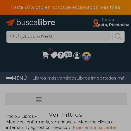
Hasta 60% dto en libros seleccionados
Ver más
Enviar a
Quito, Pichincha
0
MENÚ
Libros más vendidos
Libros importados más v
=
Ver Filtros
Inicio
Libros
Medicina, enfermería, veterinaria
Medicina clínica e
interna
Diagnóstico médico
Examen de pacientes