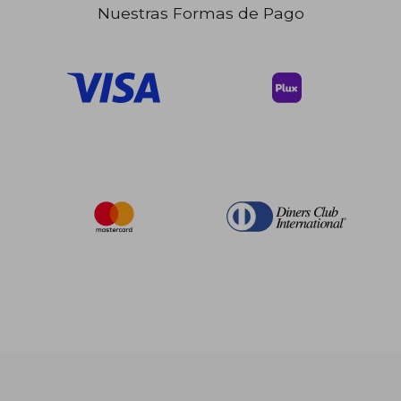
dcto.
dcto.
$ 20.32
$ 64.
Nuestras Formas de Pago