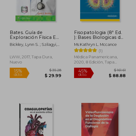
Bates. Guía de
Fisopatologia (8ª Ed.
Exploración Física E
): Bases Biologicas de
Historia Clínica
la Enfermedad en
Bickley, Lynn S. ; Szilagyi,
Ms Kathryn L. Mccance
Adultos y Niños
Peter G. ; Hoffman, Richard
(1)
(Incluye Version
M.
Digital)
LWW, 2017, Tapa Dura,
Médica Panamericana,
Nuevo
2020, 8 Edición, Tapa
Dura, Nuevo
$ 35.28
$ 161
15%
45%
dcto.
dcto.
$ 29.99
$ 88.