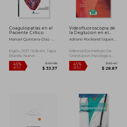
Coagulopatías en el
Videofluoroscopia de
Paciente Crítico
la Deglucion en el
Diagnostico
Manuel Quintana-Díaz -
Adriano Rockland Siqueira
Funcional de la
José Antonio García-Erce
Campos,Ricardo Santos
Disfagia
Ergón, 2017, 1 Edición, Tapa
Editorial Eos Instituto De
Blanda, Nuevo
Orientacion Psicologica
Asociados, 2016, 1 Edición,
Tapa Blanda, Nuevo
$ 60.68
$ 52.
45%
45%
dcto.
dcto.
$ 33.37
$ 28.