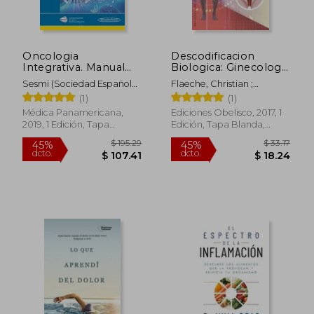
Oncologia
Descodificacion
Integrativa. Manual
Biologica: Ginecologia
Basico y Clinico
y Embarazo
Sesmi (Sociedad Española
Flaeche, Christian ;
(Incluye Version
De Salud Y
Tomaas, Paca
(1)
(1)
Digital)
Médica Panamericana,
Ediciones Obelisco, 2017, 1
2019, 1 Edición, Tapa
Edición, Tapa Blanda,
$ 54.87
$ 49.
45%
45%
Blanda, Nuevo
Nuevo
dcto.
dcto.
$ 30.18
$ 27.