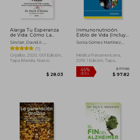
Alarga Tu Esperanza
Inmunonutrición.
$ 43.83
$ 62.
45%
45%
de Vida: Cómo La
Estilo de Vida (Incluye
dcto.
dcto.
$ 24.10
$ 34.
Ciencia Nos Ayuda a
Versión Digital)
Sinclair, David A. ;
Sonia Gómez Martínez,
Controlar, Frenar Y
Laplante, Matthew D.
Ascensión Marcos
(7)
Revertir El Proceso
de Envejecimiento /
Grijalbo, 2020, 001 Edición,
Médica Panamericana,
Lifespan: Why We
Tapa Blanda, Nuevo
2019, 1 Edición, Tapa
Age - And Why We
Blanda, Nuevo