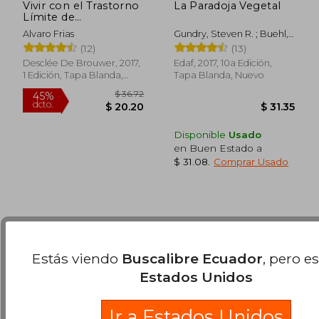
Vivir con el Trastorno
La Paradoja Vegetal
Límite de
Personalidad. Una
Alvaro Frias
Gundry, Steven R. ; Buehl,
Guía Clínica Para
$ 47.05
$ 54.
Olivia Bell ; Escudero
15%
45%
(12)
(13)
Pacientes
dcto.
dcto.
Millaan, Maria Carmen
$ 39.99
$ 29.
Desclée De Brouwer, 2017,
Edaf, 2017, 10a Edición,
1 Edición, Tapa Blanda,
Tapa Blanda, Nuevo
Nuevo
Disponible
Usado
en Buen Estado a
$ 31.08
.
Comprar Usado
Estás viendo
Buscalibre Ecuador
, pero e
Estados Unidos
Ir a Estados Unidos