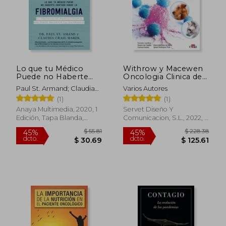
Lo que tu Médico
Withrow y Macewen
Puede no Haberte
Oncologia Clinica de
Contado Sobre la
Pequeños Animales,
Paul St. Armand; Claudia
Varios Autores
Fibromialgia (Libros
6. ª ed.
Craig Marek
(1)
(1)
Singulares)
Anaya Multimedia, 2020, 1
Servet Diseño Y
Edición, Tapa Blanda,
Comunicacion, S.L., 2022, 6
Nuevo
Edición, Tapa Dura, Nuevo
$ 55.81
$ 228.
45%
45%
dcto.
dcto.
$ 30.69
$ 125.