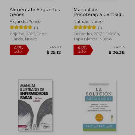
Aliméntate Según tus
Manual de
Genes
Psicoterapia Centrada
en la Parentalidad
Alejandra Ponce
Nathalie Nanzer
(1)
(1)
Grijalbo, 2022, Tapa
Octaedro, 2017, 1 Edición,
Blanda, Nuevo
Tapa Blanda, Nuevo
$ 85.78
$ 37.
40%
45%
dcto.
dcto.