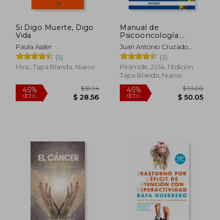
Si Digo Muerte, Digo
Manual de
Vida
Psicooncología:
Tratamientos
Paula Assler
Juan Antonio Cruzado
Psicológicos en
Rodríguez
(5)
(3)
Pacientes con Cáncer
(Psicología)
Minc, Tapa Blanda, Nuevo
Pirámide, 2014, 1 Edición,
Tapa Blanda, Nuevo
$ 54.08
$ 55.
45%
40%
dcto.
dcto.
$ 29.74
$ 33.