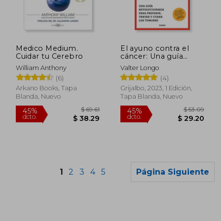
dcto.
dcto.
$ 44.03
$ 104.
Medico Medium.
El ayuno contra el
Cuidar tu Cerebro
cáncer: Una guía
novedosa para
William Anthony
Valter Longo
prevenir y tratar los
(6)
(4)
tumores
Arkano Books, Tapa
Grijalbo, 2023, 1 Edición,
Blanda, Nuevo
Tapa Blanda, Nuevo
1
2
3
4
5
Página Siguiente