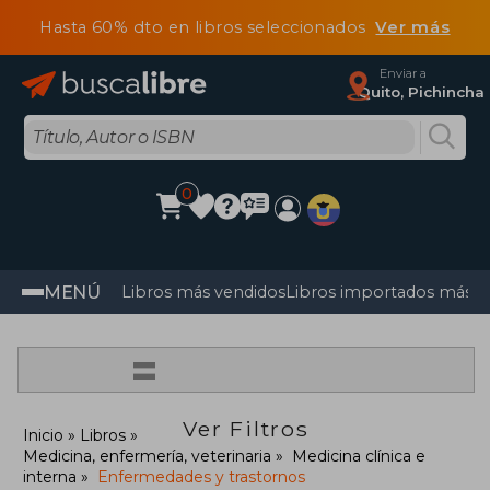
Hasta 60% dto en libros seleccionados
Ver más
Enviar a
Quito, Pichincha
0
MENÚ
Libros más vendidos
Libros importados más v
=
Ver Filtros
Inicio
Libros
Medicina, enfermería, veterinaria
Medicina clínica e
interna
Enfermedades y trastornos