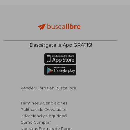
¡Descárgate la App GRATIS!
$ 38.48
$ 48.
45%
45%
dcto.
dcto.
$ 21.17
$ 26.
Vender Libros en Buscalibre
Términos y Condiciones
Políticas de Devolución
Privacidad y Seguridad
Cómo Comprar
Nuestras Formas de Pago