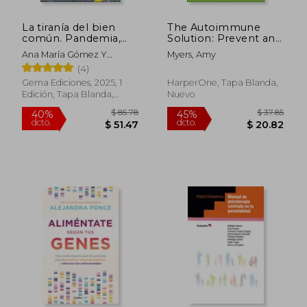
La tiranía del bien
The Autoimmune
común. Pandemia,
Solution: Prevent and
relato y otras
Reverse the Full
Ana María Gómez Y
Myers, Amy
amenazas 2 edicion
Spectrum of
Mariana Morales (editoras),
(4)
Inflammatory
Symptoms and
Gema Ediciones, 2025, 1
HarperOne, Tapa Blanda,
Diseases (en Inglés)
Edición, Tapa Blanda,
Nuevo
Nuevo
$ 49.73
$ 45.
45%
45%
dcto.
dcto.
$ 27.35
$ 24.