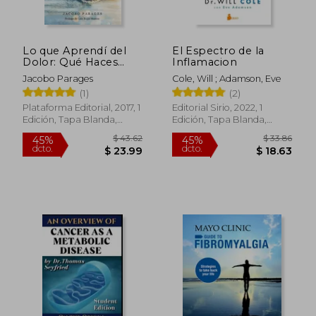
Lo que Aprendí del
El Espectro de la
Dolor: Qué Haces
Inflamacion
Cuando el Dolor no
Jacobo Parages
Cole, Will ; Adamson, Eve
te Deja Vivir?
(1)
(2)
Empezar a Vivir
Plataforma Editorial, 2017, 1
Editorial Sirio, 2022, 1
Edición, Tapa Blanda,
Edición, Tapa Blanda,
Nuevo
Nuevo
$ 195.29
$ 33
45%
45%
dcto.
dcto.
$ 107.41
$ 18.