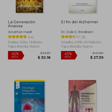
La Generación
El fin del Alzheimer
Ansiosa
Jonathan Haidt
Dr. Dale E. Bredesen
$ 177
45%
(14)
(3)
dcto.
$ 28.03
$ 97.
Paidos, 2024, 1 Edición,
Grijalbo, 2018, 001 Edición,
Tapa Blanda, Nuevo
Tapa Blanda, Nuevo