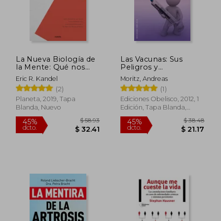
$ 24.74
$ 30.
La Nueva Biología de
Las Vacunas: Sus
la Mente: Qué nos
Peligros y
Dicen los Trastornos
Consecencias = The
Eric R. Kandel
Moritz, Andreas
Cerebrales Sobre
Vaccines
(2)
(1)
Nosotros Mismos
(Contextos)
Planeta, 2019, Tapa
Ediciones Obelisco, 2012, 1
Blanda, Nuevo
Edición, Tapa Blanda,
Nuevo