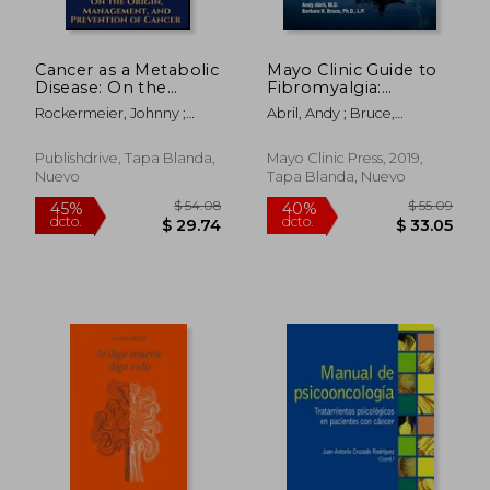
Cancer as a Metabolic
Mayo Clinic Guide to
Disease: On the
Fibromyalgia:
Origin, Management
Strategies to Take
Rockermeier, Johnny ;
Abril, Andy ; Bruce,
and Prevention of
Back Your Life (en
Seyfried, Thomas
Barbara K.
Cancer. Student
Inglés)
Edition (en Inglés)
Publishdrive, Tapa Blanda,
Mayo Clinic Press, 2019,
Nuevo
Tapa Blanda, Nuevo
$ 43.62
$ 33.
45%
45%
dcto.
dcto.
$ 23.99
$ 18.