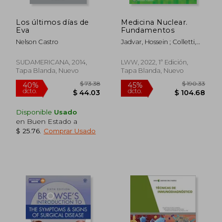
Los últimos días de
Medicina Nuclear.
Eva
Fundamentos
Nelson Castro
Jadvar, Hossein ; Colletti,
Patrick M.
SUDAMERICANA, 2014,
LWW, 2022, 1ª Edición,
Tapa Blanda, Nuevo
Tapa Blanda, Nuevo
Disponible
Usado
en Buen Estado a
$ 25.76
.
Comprar Usado
$ 52.03
$ 155
45%
45%
dcto.
dcto.
$ 28.61
$ 85.