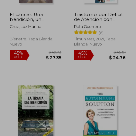
El cáncer: Una
Trastorno por Deficit
bendición, un
de Atencion con
llamado al despertar
Hiperactividad
Cruz, Luz Marina
Rafa Guerrero
(6)
Bienetre, Tapa Blanda,
Timun Mas, 2021, Tapa
Nuevo
Blanda, Nuevo
$ 51.94
$ 91.
45%
45%
dcto.
dcto.
$ 28.56
$ 50.