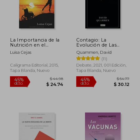
La Importancia de la
Contagio: La
Nutrición en el
Evolución de Las
Paciente Oncológico
Pandemias /
Luisa Cejas
Quammen, David
Spillover: Animal
(11)
Infections and the
Next Human
Caligrama Editorial, 2015,
Debate, 2021, 001 Edición,
Pandemic (en Inglés)
Tapa Blanda, Nuevo
Tapa Blanda, Nuevo
$ 44.98
$ 54.
45%
45%
dcto.
dcto.