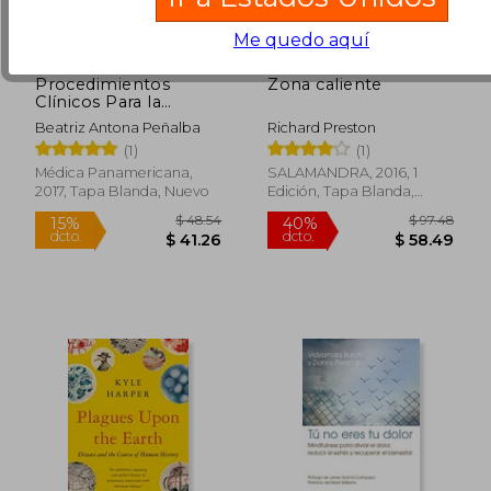
Me quedo aquí
Procedimientos
Zona caliente
Clínicos Para la
$ 56.93
$ 38.
45%
45%
Evaluación de la
Beatriz Antona Peñalba
Richard Preston
dcto.
dcto.
$ 31.31
$ 21.
Visión Binocular
(1)
(1)
Médica Panamericana,
SALAMANDRA, 2016, 1
2017, Tapa Blanda, Nuevo
Edición, Tapa Blanda,
Nuevo