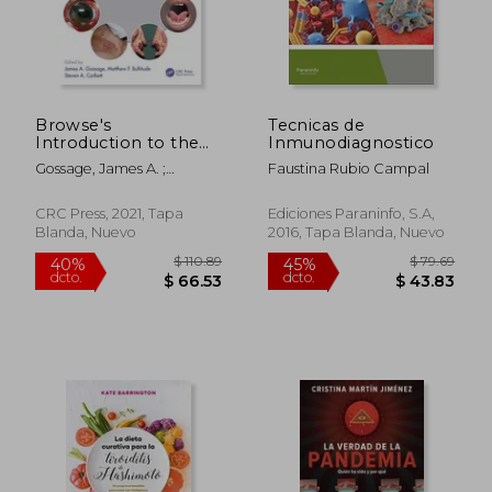
Browse's
Tecnicas de
Introduction to the
Inmunodiagnostico
Symptoms & Signs of
Gossage, James A. ;
Faustina Rubio Campal
Surgical Disease (en
Bultitude, Matthew F. ;
Inglés)
Corbett, Steven A.
CRC Press, 2021, Tapa
Ediciones Paraninfo, S.A,
Blanda, Nuevo
2016, Tapa Blanda, Nuevo
$ 118.29
$ 45.
45%
45%
dcto.
dcto.
$ 65.06
$ 24.