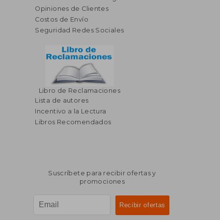
Opiniones de Clientes
Costos de Envío
Seguridad Redes Sociales
Libro de Reclamaciones
$ 69.61
$ 53.
45%
45%
Lista de autores
dcto.
dcto.
$ 38.29
$ 29.
Incentivo a la Lectura
Libros Recomendados
Suscríbete para recibir ofertas y
promociones