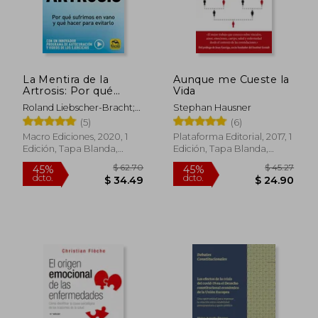
$ 58.93
$ 38.
45%
45%
dcto.
dcto.
$ 32.41
$ 21.
La Mentira de la
Aunque me Cueste la
Artrosis: Por qué
Vida
Sufrimos en Vano y
Roland Liebscher-Bracht;
Stephan Hausner
qué Hacer Para
Petra Bracht
(5)
(6)
Evitarlo: 10
(Biblioteca del
Macro Ediciones, 2020, 1
Plataforma Editorial, 2017, 1
Bienestar)
Edición, Tapa Blanda,
Edición, Tapa Blanda,
Nuevo
Nuevo