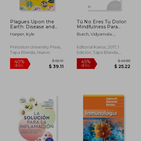
Plagues Upon the
Tú No Eres Tu Dolor:
Earth: Disease and
Mindfulness Para
the Course of Human
Aliviar El Dolor,
Harper, Kyle
Burch, Vidyamala ;
History (The
Reducir El Estrés Y
Penman, Danny
Princeton Economic
Recuperar El
$ 36.72
History of the
Bienestar
45%
Princeton University Press,
Editorial Kairos, 2017, 1
dcto.
Western World) (en
$ 20.20
$ 31.
Tapa Blanda, Nuevo
Edición, Tapa Blanda,
Inglés)
Nuevo