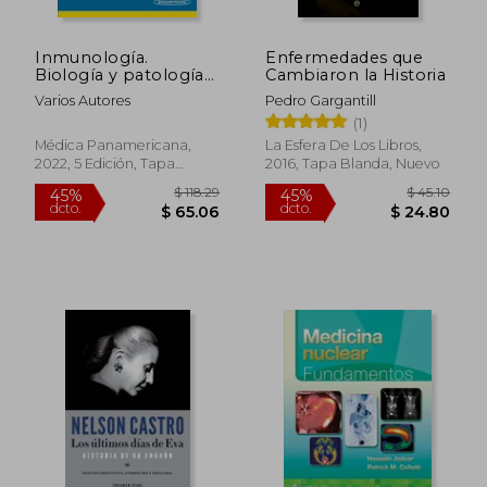
Inmunología.
Enfermedades que
Biología y patología
Cambiaron la Historia
del sistema
Varios Autores
Pedro Gargantill
inmunitario
(1)
Médica Panamericana,
La Esfera De Los Libros,
2022, 5 Edición, Tapa
2016, Tapa Blanda, Nuevo
Blanda, Nuevo
$ 65.19
$ 45.
40%
45%
dcto.
dcto.
$ 39.11
$ 25.