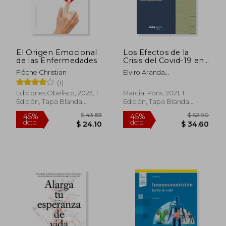
$ 62.70
$ 45.
45%
45%
dcto.
dcto.
$ 34.49
$ 24.
El Origen Emocional
Los Efectos de la
de las Enfermedades
Crisis del Covid-19 en
el Derecho
Flôche Christian
Elviro Aranda
Constitucional
&Aacute;Lvarez
(1)
Económico de la
Unión Europea: Una
Ediciones Obelisco, 2023, 1
Marcial Pons, 2021, 1
Oportunidad Para
Edición, Tapa Blanda,
Edición, Tapa Blanda,
Repensar la Relación
Nuevo
Nuevo
Entre. Y Gasto
Público (Debates
Constitucionales)