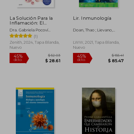
La Solución Para la
Lir. Inmunología
Inflamación: El
Método de 6
Dra. Gabriela Pocoví
Doan, Thao ; Lievano,
Semanas Para
Gerardino
Fabio ; Viselli, Susan M.
(1)
Mejorar tus
Digestiones, Reducir
Zenith, 2024, Tapa Blanda,
LWW, 2021, Tapa Blanda,
el Dolor, Prevenir
Nuevo
Nuevo
Enfermedades y
Ganar Vitalidad
$ 48.54
$ 97.
15%
40%
dcto.
dcto.
$ 41.26
$ 58.