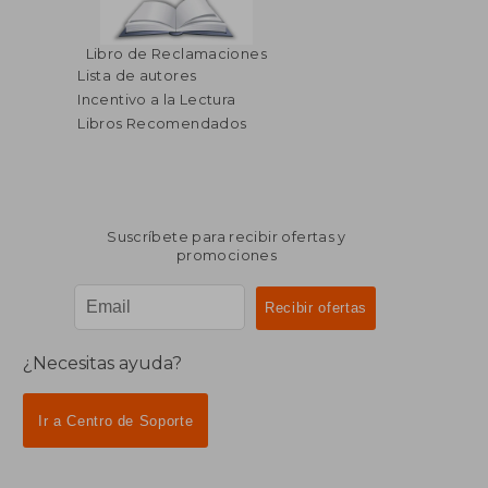
$ 53.91
$ 128.
40%
45%
Libro de Reclamaciones
dcto.
dcto.
$ 32.35
$ 70.
Lista de autores
Incentivo a la Lectura
Libros Recomendados
Suscríbete para recibir ofertas y
promociones
¿Necesitas ayuda?
Ir a Centro de Soporte