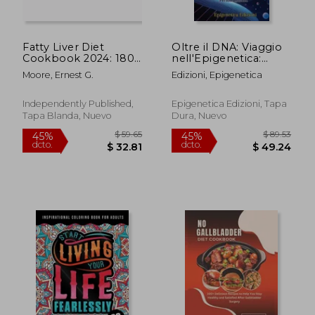
Fatty Liver Diet
Oltre il DNA: Viaggio
Cookbook 2024: 1800
nell'Epigenetica:
Days Quick and
Scoprire l'Influenza
Moore, Ernest G.
Edizioni, Epigenetica
Healthy Low-Fat
Nascosta
Recipes for Better
dell'Ambiente e dello
Health and Longevity.
Stile di Vita sulla
Independently Published,
Epigenetica Edizioni, Tapa
(en Inglés)
Nostra Eredità Biolo
Tapa Blanda, Nuevo
Dura, Nuevo
(en Italiano)
$ 280.86
$ 314.
40%
45%
dcto.
dcto.
$ 168.52
$ 172.