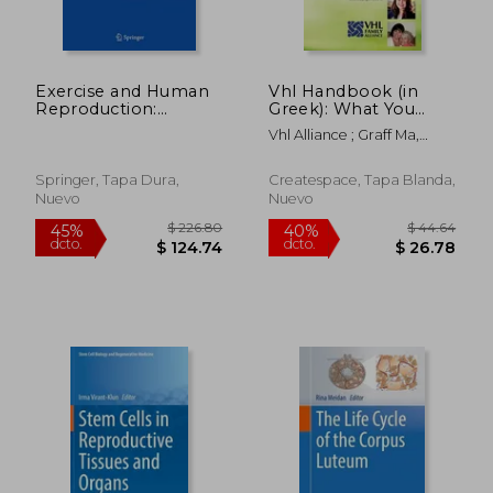
Exercise and Human
Vhl Handbook (in
Reproduction:
Greek): What You
Induced Fertility
Need to Know about
Vhl Alliance ; Graff Ma,
Disorders and
Vhl
Joyce Wilcox ;
Possible Therapies
Alexandridou, Athina
Springer, Tapa Dura,
Createspace, Tapa Blanda,
Nuevo
Nuevo
$ 84.71
$ 78.
45%
45%
dcto.
dcto.
$ 46.59
$ 43.