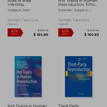
Atlas of Male
Hot Topics in Human
Infertility
Reproduction: Ethics,
Microsurgery (en
Law and Society (en
Goldstein, Marc
Schenker, Joseph G. ;
Inglés)
Inglés)
Birkhaeuser, Martin H. ;
Genazzani, Andrea R.
Springer, Tapa Dura,
Springer, Tapa Dura,
Nuevo
Nuevo
$ 226.80
$ 336.
45%
45%
dcto.
dcto.
$ 124.74
$ 184.
Hot Topics in Human
Third-Party