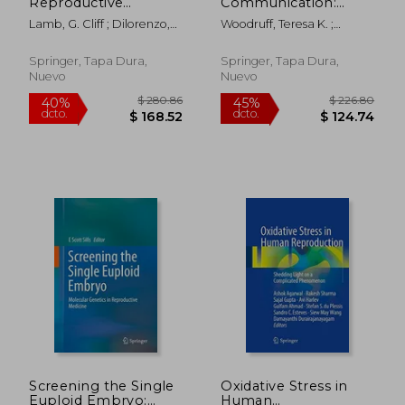
Reproductive
Communication:
Technologies and
Sharing Information
Lamb, G. Cliff ; Dilorenzo,
Woodruff, Teresa K. ;
World Food
and Building
Nicolas
Clayman, Marla L. ;
Production (en
Relationships Across
Waimey, Kate E.
Inglés)
Disciplines (en Inglés)
Springer, Tapa Dura,
Springer, Tapa Dura,
Nuevo
Nuevo
$ 336.16
$ 292.
45%
45%
dcto.
dcto.
$ 184.89
$ 160.
Screening the Single
Oxidative Stress in
Euploid Embryo:
Human