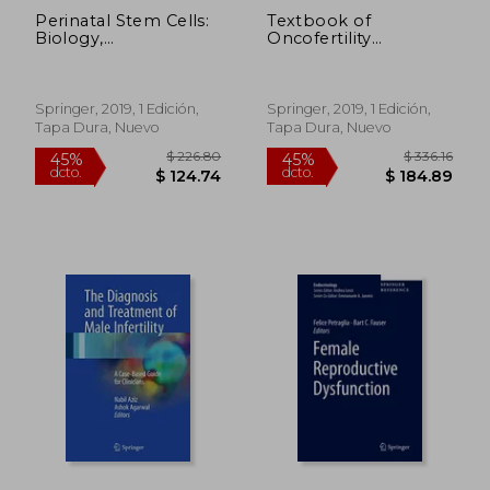
Perinatal Stem Cells:
Textbook of
Biology,
Oncofertility
Manufacturing and
Research and
Translational
Practice: A
Medicine (en Inglés)
Multidisciplinary
Approach (en Inglés)
Springer, 2019, 1 Edición,
Springer, 2019, 1 Edición,
Tapa Dura, Nuevo
Tapa Dura, Nuevo
$ 795.50
$ 230.
45%
45%
dcto.
dcto.
$ 437.52
$ 126.