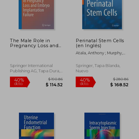
$ 69.61
$ 128.
45%
45%
dcto.
dcto.
$ 38.29
$ 70.
The Male Role in
Perinatal Stem Cells
Pregnancy Loss and
(en Inglés)
Embryo
Atala, Anthony ; Murphy,
Implantation Failure
Sean V.
(Advances in
Experimental
Springer International
Springer, Tapa Blanda,
Medicine and Biology)
Publishing AG, Tapa Dura,
Nuevo
Nuevo