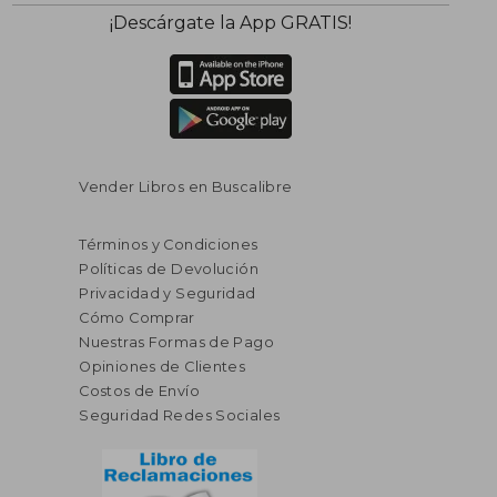
$ 44.61
$ 44.
40%
40%
¡Descárgate la App GRATIS!
dcto.
dcto.
$ 26.77
$ 26.
Vender Libros en Buscalibre
Términos y Condiciones
Políticas de Devolución
Privacidad y Seguridad
Cómo Comprar
Nuestras Formas de Pago
Opiniones de Clientes
Costos de Envío
Seguridad Redes Sociales