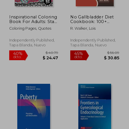
Inspirational Coloring
No Gallbladder Diet
Book For Adults: Start
Cookbook: 100+
Living Your Life
Delicious Recipes to
Coloring Pages, Quotes
R. Walker, Lois
Fearlessly: An
Help You Stay
Affirmation Quotes
Healthy and Satisfied
colouring Gift Book
After Gallbladder
Independently Published,
Independently Published,
For Adults: 33
Surgery. (en Inglés)
Tapa Blanda, Nuevo
Tapa Blanda, Nuevo
Motivation & Succe
(en Inglés)
$ 59.65
$ 89.
45%
45%
dcto.
dcto.
$ 32.81
$ 49.