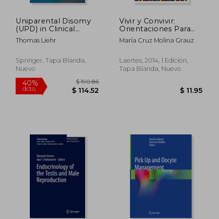
$ 40.79
$ 56.
40%
45%
dcto.
dcto.
$ 24.47
$ 30.
Uniparental Disomy
Vivir y Convivir:
(UPD) in Clinical
Orientaciones Para
Genetics: A Guide for
Familias de Niños y
Thomas Liehr
María Cruz Molina Grauz
Clinicians and
Niñas con Cardiopatía
Patients
Congénita
Springer, Tapa Blanda,
Laertes, 2014, 1 Edición,
Nuevo
Tapa Blanda, Nuevo