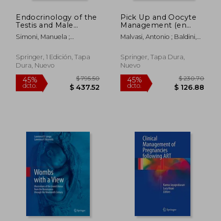
Endocrinology of the
Pick Up and Oocyte
$ 248.67
$ 150.
45%
45%
Testis and Male
Management (en
dcto.
dcto.
$ 136.77
$ 82.
Reproduction (en
Inglés)
Simoni, Manuela ;
Malvasi, Antonio ; Baldini,
Inglés)
Huhtaniemi, Ilpo T.
Domenico
Springer, 1 Edición, Tapa
Springer, Tapa Dura,
Dura, Nuevo
Nuevo