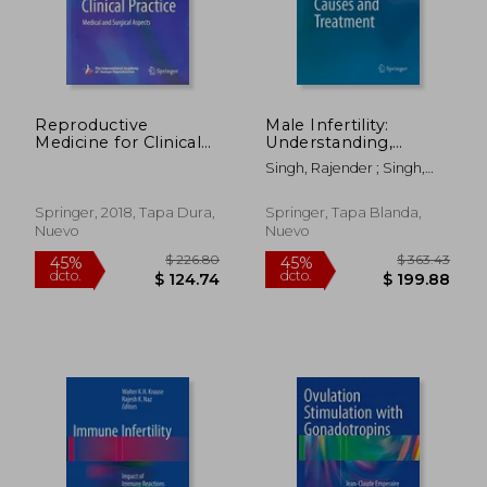
Reproductive
Male Infertility:
$ 226.80
$ 128.
45%
45%
Medicine for Clinical
Understanding,
dcto.
dcto.
$ 124.74
$ 70.
Practice: Medical and
Causes and
Singh, Rajender ; Singh,
Surgical Aspects
Treatment (en Inglés)
Kiran
(Reproductive
Medicine for
Springer, 2018, Tapa Dura,
Springer, Tapa Blanda,
Clinicians) (en Inglés)
Nuevo
Nuevo