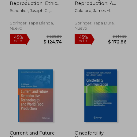
Reproduction: Ethics,
Reproduction: A
Law and Society (en
Comprehensive
Schenker, Joseph G. ;
Goldfarb, James M.
Inglés)
Guide (en Inglés)
Birkhaeuser, Martin H. ;
Genazzani, Andrea R.
Springer, Tapa Blanda,
Springer, Tapa Dura,
Nuevo
Nuevo
$ 270.54
$ 795.
45%
45%
dcto.
dcto.
$ 148.80
$ 437.
Current and Future
Oncofertility