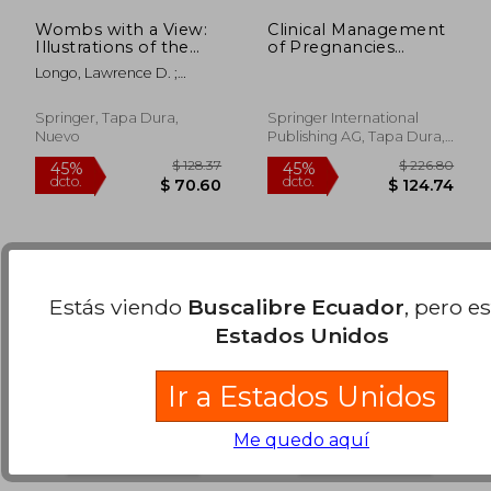
Wombs with a View:
Clinical Management
Illustrations of the
of Pregnancies
Gravid Uterus from
following ART
Longo, Lawrence D. ;
the Renaissance
Reynolds, Lawrence P.
$ 190.86
40%
Through the
dcto.
$ 114.52
$ 11.
Nineteenth Century
Springer, Tapa Dura,
Springer International
(en Inglés)
Nuevo
Publishing AG, Tapa Dura,
Nuevo
Estás viendo
Buscalibre Ecuador
, pero e
Estados Unidos
Ir a Estados Unidos
Me quedo aquí