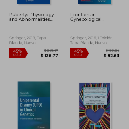
Puberty: Physiology
Frontiers in
and Abnormalities
Gynecological
(en Inglés)
Endocrinology:
Volume 2: From Basic
Science to Clinical
Application (Isge
Springer, 2018, Tapa
Springer, 2016, 1 Edición,
Series) (en Inglés)
Blanda, Nuevo
Tapa Blanda, Nuevo