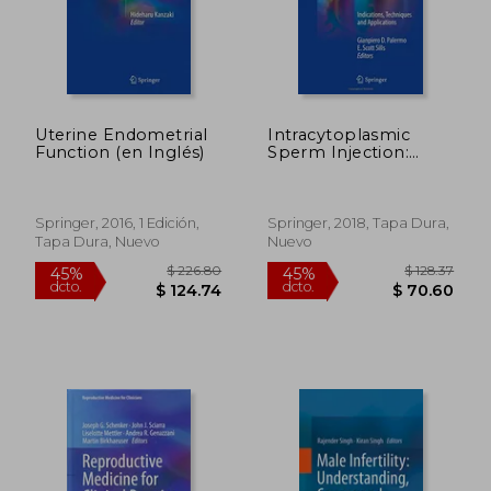
$ 190.86
$ 280.
40%
40%
dcto.
dcto.
$ 114.52
$ 168.
Uterine Endometrial
Intracytoplasmic
Function (en Inglés)
Sperm Injection:
Indications,
Techniques and
Applications (en
Inglés)
Springer, 2016, 1 Edición,
Springer, 2018, Tapa Dura,
Tapa Dura, Nuevo
Nuevo