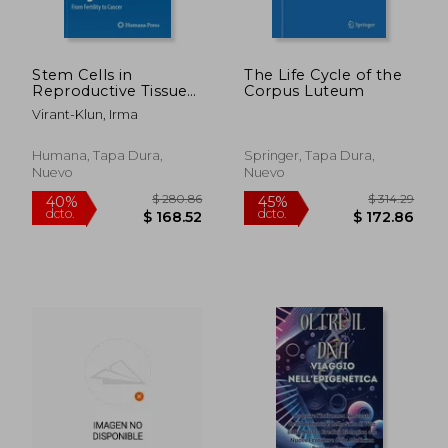
Stem Cells in
The Life Cycle of the
Reproductive Tissues
Corpus Luteum
and Organs: From
Virant-Klun, Irma
Fertility to Cancer (en
Inglés)
Humana, Tapa Dura,
Springer, Tapa Dura,
Nuevo
Nuevo
$ 226.80
$ 44.
45%
40%
dcto.
dcto.
$ 124.74
$ 26.