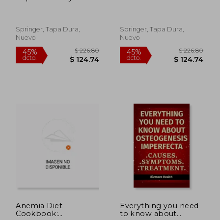
Molecular Genetics in
Reproduction:
Reproductive
Shedding Light on a
Medicine
Complicated
Phenomenon
Springer, Tapa Dura,
Springer, Tapa Dura,
(Springerbriefs in
Nuevo
Nuevo
Reproductive
Biology)
$ 226.80
$ 314.
45%
45%
dcto.
dcto.
$ 124.74
$ 172.
Anemia Diet
Everything you need
Cookbook:
to know about