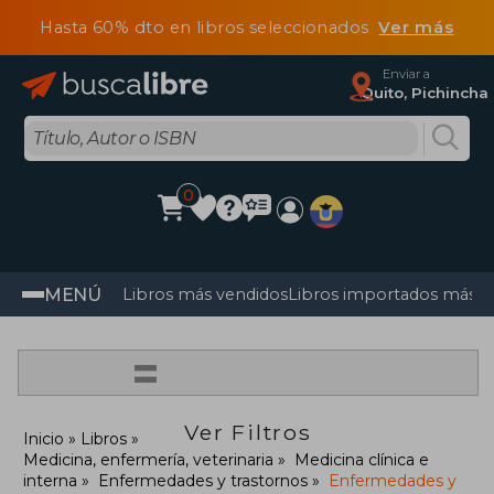
Hasta 60% dto en libros seleccionados
Ver más
Enviar a
Quito, Pichincha
0
MENÚ
Libros más vendidos
Libros importados más v
=
Ver Filtros
Inicio
Libros
Medicina, enfermería, veterinaria
Medicina clínica e
interna
Enfermedades y trastornos
Enfermedades y