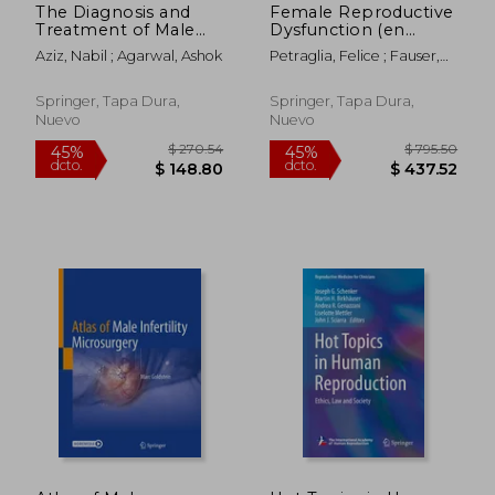
The Diagnosis and
Female Reproductive
Treatment of Male
Dysfunction (en
Infertility: A Case-
Inglés)
Aziz, Nabil ; Agarwal, Ashok
Petraglia, Felice ; Fauser,
Based Guide for
Bart C.
Clinicians (en Inglés)
Springer, Tapa Dura,
Springer, Tapa Dura,
Nuevo
Nuevo
$ 128.37
$ 226.
45%
45%
dcto.
dcto.
$ 70.60
$ 124.