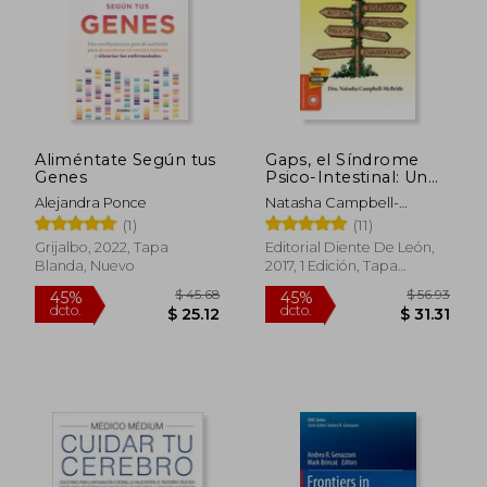
Aliméntate Según tus
Gaps, el Síndrome
Genes
Psico-Intestinal: Un
Tratamiento Natural
Alejandra Ponce
Natasha Campbell-
Para el Autismo, la
McBride
(1)
(11)
Dispraxia, el Trastorno
por Déficit de
Grijalbo, 2022, Tapa
Editorial Diente De León,
Atención con o sin. Y
Blanda, Nuevo
2017, 1 Edición, Tapa
la Esquizofrenia.
Blanda, Nuevo
(Salud y Plantas)