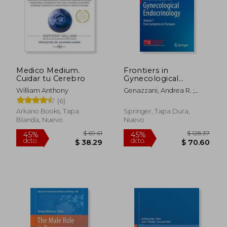
$ 45.68
$ 56.
45%
45%
dcto.
dcto.
$ 25.12
$ 31.
Medico Medium.
Frontiers in
Cuidar tu Cerebro
Gynecological
Endocrinology:
William Anthony
Genazzani, Andrea R. ;
Volume 1: From
Brincat, Mark
(6)
Symptoms to
Therapies (en Inglés)
Arkano Books, Tapa
Springer, Tapa Dura,
Blanda, Nuevo
Nuevo