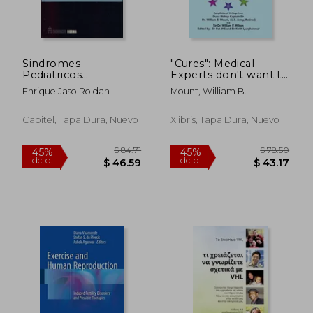
Sindromes
"Cures": Medical
Pediatricos
Experts don't want to
Dismorfogenicos
admit to (en Inglés)
Enrique Jaso Roldan
Mount, William B.
Capitel, Tapa Dura, Nuevo
Xlibris, Tapa Dura, Nuevo
$ 128.37
$ 336.
45%
45%
dcto.
dcto.
$ 70.60
$ 184.