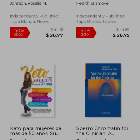
Overcoming Anemia:
Osteogenesis
Johnson, Rosalie M.
Health, Bizmove
50+ Delicious and
Imperfecta: Causes,
Nutrient-Packed
Symptoms,
Recipes for a
Treatment (en Inglés)
Independently Published,
Independently Published,
Sustainable, Healthy
Tapa Blanda, Nuevo
Tapa Blanda, Nuevo
Life - Your Essential
Guide to (en Inglés)
$ 280.86
$ 226.
40%
45%
dcto.
dcto.
$ 168.52
$ 124.
Keto para mujeres de
Sperm Chromatin for
más de 50 años: Su
the Clinician: A
Programa a Medida
Practical Guide (en