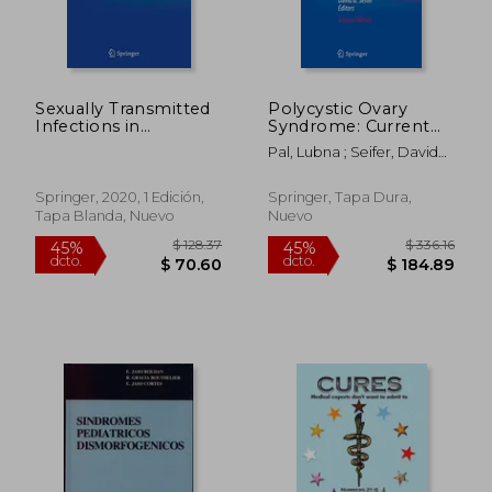
Sexually Transmitted
Polycystic Ovary
Infections in
Syndrome: Current
Adolescence and
and Emerging
Pal, Lubna ; Seifer, David
Young Adulthood: A
Concepts (en Inglés)
B.
Practical Guide for
Clinicians (en Inglés)
Springer, 2020, 1 Edición,
Springer, Tapa Dura,
Tapa Blanda, Nuevo
Nuevo
$ 248.67
$ 248.
45%
45%
dcto.
dcto.
$ 136.77
$ 136.