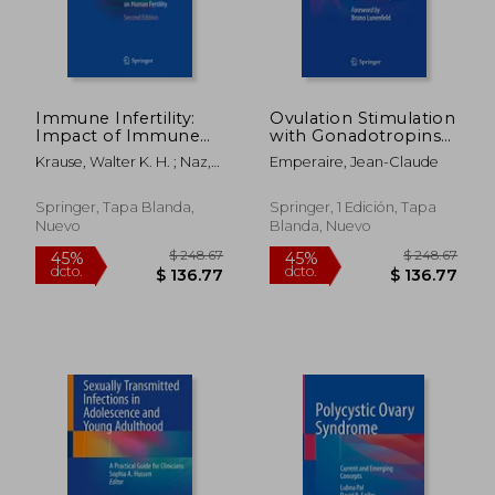
Immune Infertility:
Ovulation Stimulation
Impact of Immune
with Gonadotropins
Reactions on Human
(en Inglés)
Krause, Walter K. H. ; Naz,
Emperaire, Jean-Claude
Fertility (en Inglés)
Rajesh K.
$ 226.80
$ 363.
45%
45%
dcto.
dcto.
$ 124.74
$ 199.
Springer, Tapa Blanda,
Springer, 1 Edición, Tapa
Nuevo
Blanda, Nuevo