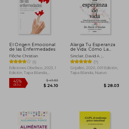
El Origen Emocional
Alarga Tu Esperanza
de las Enfermedades
de Vida: Cómo La
Ciencia Nos Ayuda a
Flôche Christian
Sinclair, David A. ;
Controlar, Frenar Y
Laplante, Matthew D.
(1)
(7)
Revertir El Proceso
de Envejecimiento /
Ediciones Obelisco, 2023, 1
Grijalbo, 2020, 001 Edición,
Lifespan: Why We
Edición, Tapa Blanda,
Tapa Blanda, Nuevo
Age - And Why We
Nuevo
$ 43.83
45%
dcto.
$ 24.10
$ 28.