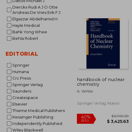
Dattoli Michael J
$
45%
Dierckx Rudi A J O Otte
dcto.
$ 
Andreas De Vries Erik F J
Elgazzar Abdelhamid H
Hayle Medical
Bahk Yong Whee
Behla Robert
EDITORIAL
Springer
Humana
Crc Press
handbook of nuclear
chemistry
Springer Verlag
Saunders
A. Vertes
Createspace
Springer Verlag, Nuevo
Elsevier
Thieme Medical Publishers
Kessinger Publishing
Independently Published
Wiley Blackwell