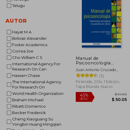
Telugu
AUTOR
Hayat M A
Birbrair Alexander
Foster Academics
Correa Joe
Cho William C S
Manual de
Psicooncología:
International Agency For
Tratamientos
Research On Can
Juan Antonio Cruzado
Psicológicos en
Rodríguez
Hassen Chase
(3)
Pacientes con Cáncer
(Psicología)
Pirámide, 2014, 1 Edición,
The International Agency
Tapa Blanda, Nuevo
For Research On
World Health Organization
Braham Michael
Ribatti Domenico
Becker Frederick
Cheng Xiaoguang Su
Yongbin Huang Mingqian