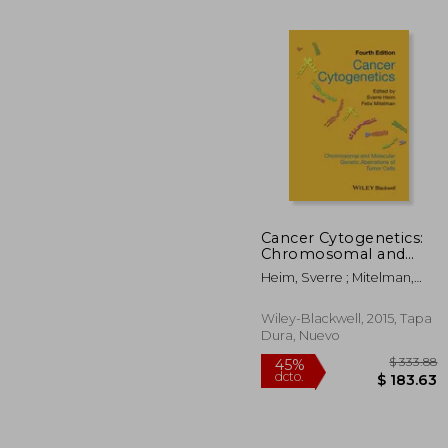
Cancer Cytogenetics:
Chromosomal and
$ 
45%
Molecular Genetic
dcto.
Heim, Sverre ; Mitelman,
$ 1
Aberrations of Tumor
Felix
Cells (en Inglés)
Wiley-Blackwell, 2015, Tapa
Dura, Nuevo