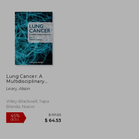
$ 228.30
$ 325.86
40%
dcto.
$ 125.56
$ 195.52
Lung Cancer: A
Multidisciplinary
Approach (en Inglés)
Leary, Alison
Wiley-Blackwell, Tapa
Blanda, Nuevo