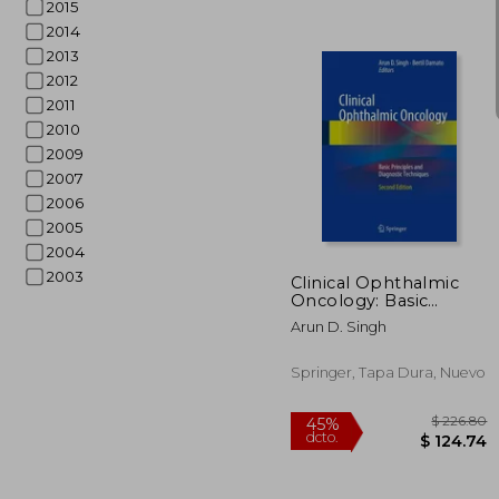
2015
2014
2013
2012
2011
2010
2009
2007
$
45%
2006
dcto.
$ 1
2005
2004
2003
Clinical Ophthalmic
Oncology: Basic
Principles and
Arun D. Singh
Diagnostic Techniques
Springer, Tapa Dura, Nuevo