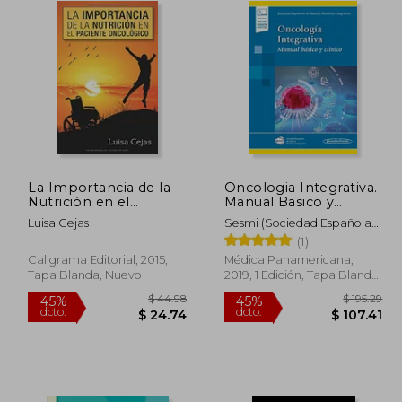
La Importancia de la
Oncologia Integrativa.
Nutrición en el
Manual Basico y
Paciente Oncológico
Clinico (Incluye
Luisa Cejas
Sesmi (Sociedad Española
Version Digital)
De Salud Y
(1)
Caligrama Editorial, 2015,
Médica Panamericana,
Tapa Blanda, Nuevo
2019, 1 Edición, Tapa Blanda,
Nuevo
228.38
$ 44.98
45%
45%
dcto.
dcto.
25.61
$ 24.74