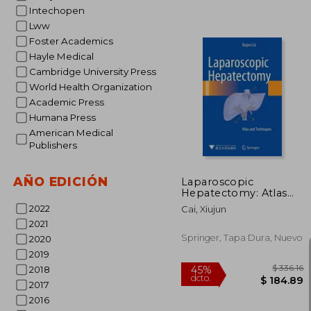
Intechopen
Lww
Foster Academics
Hayle Medical
Cambridge University Press
World Health Organization
$ 5,
40%
Academic Press
dcto.
$ 3,4
Humana Press
American Medical
Publishers
AÑO EDICIÓN
Laparoscopic
Hepatectomy: Atlas
and Techniques (en
2022
Cai, Xiujun
Inglés)
2021
Springer, Tapa Dura, Nuevo
2020
2019
2018
2017
2016