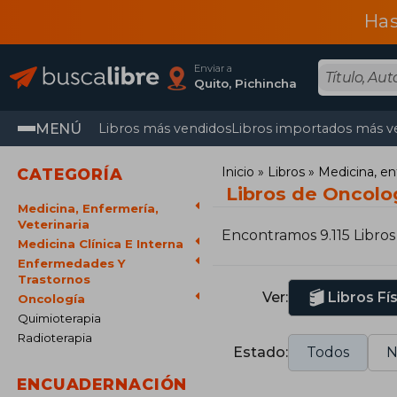
Has
Enviar a
Quito, Pichincha
MENÚ
Libros más vendidos
Libros importados más v
Inicio
Libros
Medicina, en
CATEGORÍA
Libros de Oncolo
Medicina, Enfermería,
Veterinaria
Encontramos 9.115 Libros
Medicina Clínica E Interna
Enfermedades Y
Trastornos
Ver:
Libros Fí
Oncología
Quimioterapia
Radioterapia
Estado:
Todos
N
ENCUADERNACIÓN