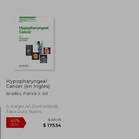
$ 226.80
$ 337.31
45%
dcto.
$ 124.74
$ 185.52
Hypopharyngeal
Cancer (en Inglés)
Bradley, Patrick J., Ed
S. Karger AG (Switzerland),
Tapa Dura, Nuevo