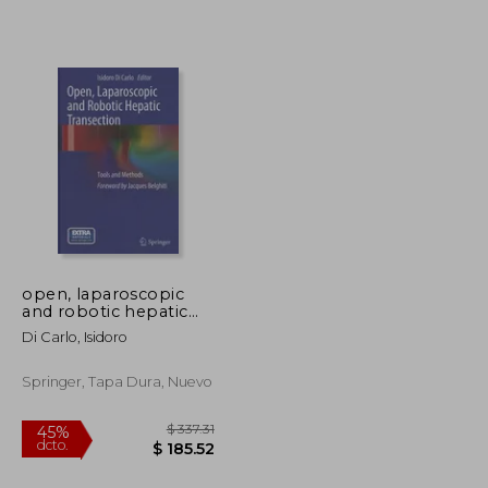
$ 73.38
$ 53.09
45%
dcto.
$ 44.03
$ 29.20
open, laparoscopic
and robotic hepatic
transection. tools and
Di Carlo, Isidoro
methods. (en Inglés)
Springer, Tapa Dura, Nuevo