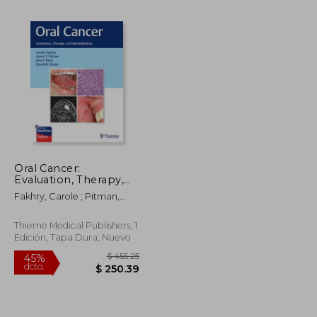
Oral Cancer:
Evaluation, Therapy,
$ 352.27
$ 117.33
45%
and Rehabilitation (en
dcto.
Fakhry, Carole ; Pitman,
$ 193.75
$ 64.53
Inglés)
Karen T. ; Kiess, Ana P.
Thieme Medical Publishers, 1
Edición, Tapa Dura, Nuevo