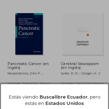
709.39
$ 467.40
45%
45%
dcto.
dcto.
25.63
$ 257.07
Pancreatic Cancer (en
Cerebral Vasospasm
Inglés)
(en Inglés)
Neoptolemos, John P. ;
Seiler, R. W. ; Steiger, H. -J
Urrutia, Raul ; Abbruzzese,
James L.
Springer, Tapa Dura, Nuevo
Springer, Tapa Dura, Nuevo
Estás viendo
Buscalibre Ecuador
, pero
estás en
Estados Unidos