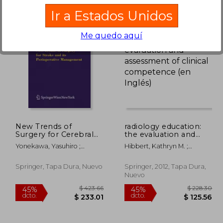
Ir a Estados Unidos
Me quedo aquí
 336.16
$ 1,675.86
40%
45%
dcto.
dcto.
84.89
$ 1,005.52
New Trends of
radiology education:
Surgery for Cerebral
the evaluation and
Stroke and Its
assessment of clinical
Yonekawa, Yasuhiro ;
Hibbert, Kathryn M. ;
Perioperative
competence (en
Sakurai, Yoshiharu ; Keller,
Chhem, Rethy K. ; Van
Management (en
Inglés)
Emanuela
Deven, Teresa
Inglés)
Springer, Tapa Dura, Nuevo
Springer, 2012, Tapa Dura,
Nuevo