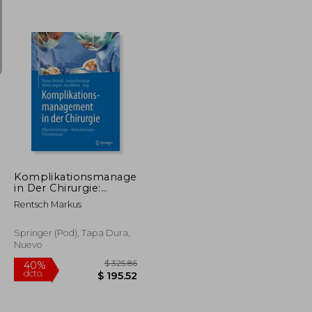
$ 314.29
$ 319.17
45%
dcto.
$ 172.86
$ 175.54
Komplikationsmanagement
in Der Chirurgie:
Allgemeinchirurgie -
Rentsch Markus
Viszeralchirurgie -
Thoraxchirurgie
Springer (Pod), Tapa Dura,
Nuevo