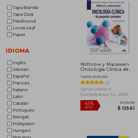
Tapa Blanda
Tapa Dura
Flexibound
Loose Leaf
Paper
IDIOMA
Inglés
Withrow y Macewen
Oncologia Clinica de
Alemán
Pequeños Animales, 6.
Español
Varios Autores
ª ed.
(1)
Francés
Servet Diseño Y
Italiano
Comunicacion, S.L., 2022, 6
Latin
Edición, Tapa Dura, Nuevo
Catalán
Portugués
Bengali
Malayalam
$ 
45%
Hungaro
dcto.
$ 1
Noruego