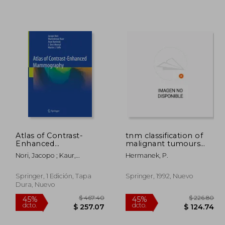
 91.00
$ 190.33
45%
40%
dcto.
dcto.
50.05
$ 104.68
Atlas of Contrast-
tnm classification of
Enhanced
malignant tumours
Mammography (en
(en Inglés)
Nori, Jacopo ; Kaur,
Hermanek, P.
Inglés)
Maninderpal ; Kornecki,
Anat
Springer, 1 Edición, Tapa
Springer, 1992, Nuevo
Dura, Nuevo