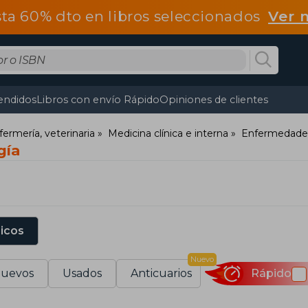
ta 60% dto en libros seleccionados
Ver 
endidos
Libros con envío Rápido
Opiniones de clientes
fermería, veterinaria
Medicina clínica e interna
Enfermedades
gía
sicos
Nuevo
uevos
Usados
Anticuarios
Rápido