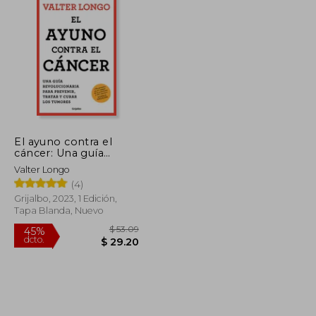
El ayuno contra el
cáncer: Una guía
novedosa para
Valter Longo
prevenir y tratar los
(4)
tumores
Grijalbo, 2023, 1 Edición,
Tapa Blanda, Nuevo