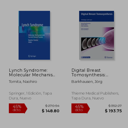
226.80
$ 423.66
45%
45%
dcto.
dcto.
24.74
$ 233.01
Lynch Syndrome:
Digital Breast
Molecular Mechanism
Tomosynthesis:
and Current Clinical
Technique and Cases
Tomita, Naohiro
Barkhausen, Jörg
Practice (en Inglés)
(en Inglés)
Springer, 1 Edición, Tapa
Thieme Medical Publishers,
Dura, Nuevo
Tapa Dura, Nuevo