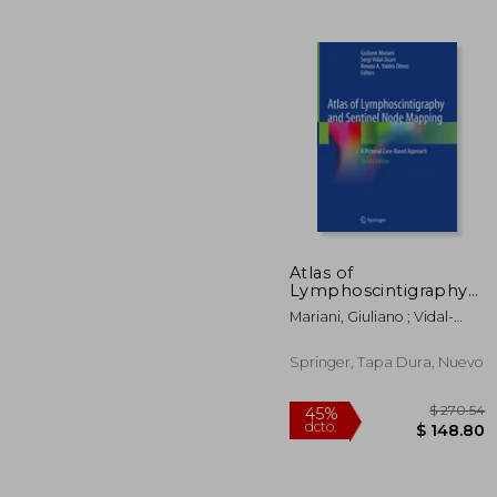
$ 
45%
dcto.
$ 1
Atlas of
Lymphoscintigraphy
and Sentinel Node
Mariani, Giuliano ; Vidal-
Mapping: A Pictorial
Sicart, Sergi ; Valdés Olmos,
Case-Based Approach
Renato A.
(en Inglés)
Springer, Tapa Dura, Nuevo