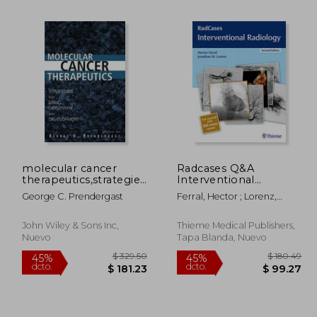
molecular cancer
Radcases Q&A
therapeutics,strategies
Interventional
270.54
$ 270.54
45%
45%
for drug discovery and
Radiology (en Inglés)
dcto.
dcto.
George C. Prendergast
Ferral, Hector ; Lorenz,
48.80
$ 148.80
development
Jonathan M.
John Wiley & Sons Inc,
Thieme Medical Publishers,
Nuevo
Tapa Blanda, Nuevo