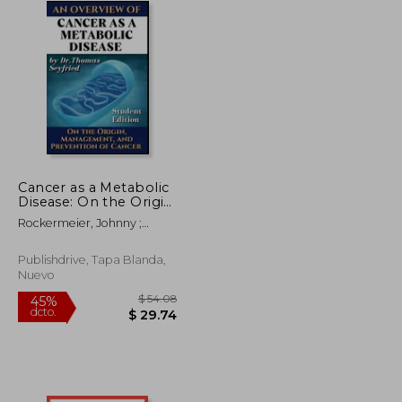
Cancer as a Metabolic
Disease: On the Origin,
Management and
Rockermeier, Johnny ;
Prevention of Cancer.
Seyfried, Thomas
Student Edition (en
Inglés)
Publishdrive, Tapa Blanda,
Nuevo
$ 195.29
$ 54.08
45%
dcto.
$ 107.41
$ 29.74