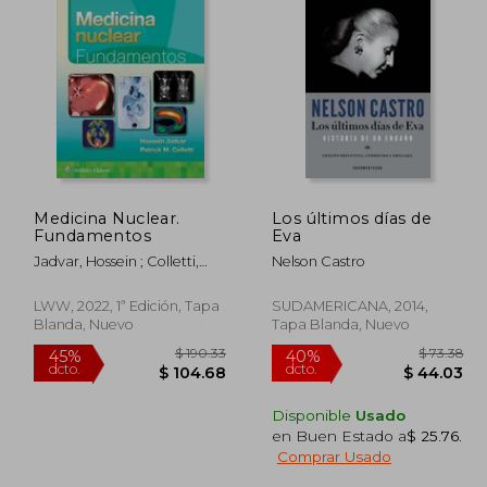
Medicina Nuclear.
Los últimos días de
Fundamentos
Eva
Jadvar, Hossein ; Colletti,
Nelson Castro
Patrick M.
LWW, 2022, 1ª Edición, Tapa
SUDAMERICANA, 2014,
Blanda, Nuevo
Tapa Blanda, Nuevo
Disponible
Usado
en Buen Estado a
$ 25.76
.
Comprar Usado