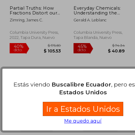
Partial Truths: How
Everyday Chemicals:
Fractions Distort our
Understanding the
Thinking (en Inglés)
Risks (en Inglés)
Zimring, James C.
Gerald A. Leblanc
$ 458.25
$ 137.
45%
45%
dcto.
dcto.
$ 252.04
$ 75.
Columbia University Press,
Columbia University Press,
2022, Tapa Dura, Nuevo
Tapa Blanda, Nuevo
Estás viendo
Buscalibre Ecuador
, pero e
Estados Unidos
Ir a Estados Unidos
Me quedo aquí