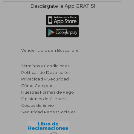
$ 552.91
$ 108.
45%
40%
¡Descárgate la App GRATIS!
dcto.
dcto.
$ 304.10
$ 65.
Vender Libros en Buscalibre
Términos y Condiciones
Políticas de Devolución
Privacidad y Seguridad
Cómo Comprar
Nuestras Formas de Pago
Opiniones de Clientes
Costos de Envío
Seguridad Redes Sociales