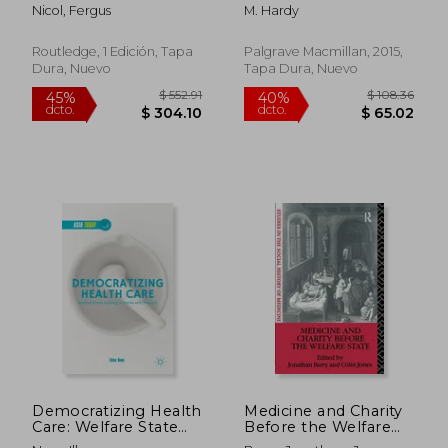
Warmth for Healthier
Contemporary Social
Nicol, Fergus
M. Hardy
Homes (en Inglés)
Work (en Inglés)
Routledge, 1 Edición, Tapa
Palgrave Macmillan, 2015,
Dura, Nuevo
Tapa Dura, Nuevo
$ 491.83
$ 137.
45%
45%
dcto.
dcto.
$ 270.51
$ 75.
Democratizing Health
Medicine and Charity
Care: Welfare State
Before the Welfare
Building in Korea and
State (en Inglés)