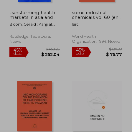
$ 94.45
$ 589.
45%
45%
dcto.
dcto.
$ 51.95
$ 324.
transforming health
some industrial
markets in asia and
chemicals vol 60 (en
africa (en Inglés)
Inglés)
Bloom, Gerald ; Kanjilal,
Iarc
Barun ; Lucas, Henry
Routledge, Tapa Dura,
World Health
Nuevo
Organization, 1994, Nuevo