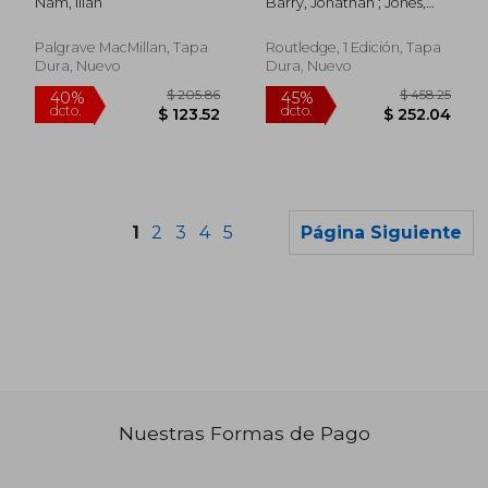
Nam, Illan
Barry, Jonathan ; Jones,
Thailand (en Inglés)
Colin
Palgrave MacMillan, Tapa
Routledge, 1 Edición, Tapa
Dura, Nuevo
Dura, Nuevo
1
2
3
4
5
Página Siguiente
Nuestras Formas de Pago
$ 77.49
$ 77.
40%
40%
dcto.
dcto.
$ 46.49
$ 46.