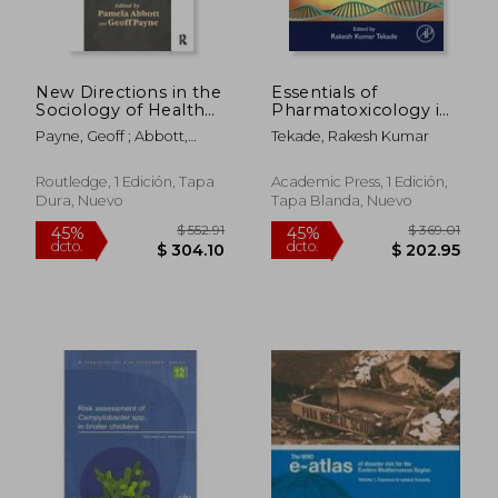
New Directions in the
Essentials of
Sociology of Health
Pharmatoxicology in
(en Inglés)
Drug Research,
Payne, Geoff ; Abbott,
Tekade, Rakesh Kumar
Volume 1: Toxicity and
Pamela
Toxicodynamics
(Advances in
Routledge, 1 Edición, Tapa
Academic Press, 1 Edición,
Pharmaceutical
Dura, Nuevo
Tapa Blanda, Nuevo
Product
Development and
Research) (en Inglés)
$ 458.25
$ 458.
45%
45%
dcto.
dcto.
$ 252.04
$ 252.