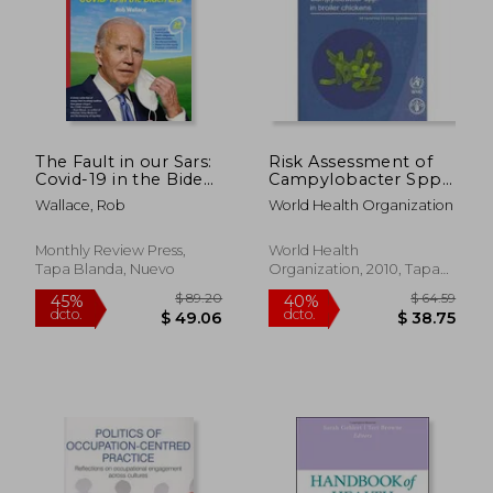
The Fault in our Sars:
Risk Assessment of
Covid-19 in the Biden
Campylobacter Spp.
era (en Inglés)
in Broiler Chickens:
Wallace, Rob
World Health Organization
Interpretative
Summary (en Inglés)
Monthly Review Press,
World Health
Tapa Blanda, Nuevo
Organization, 2010, Tapa
Blanda, Nuevo