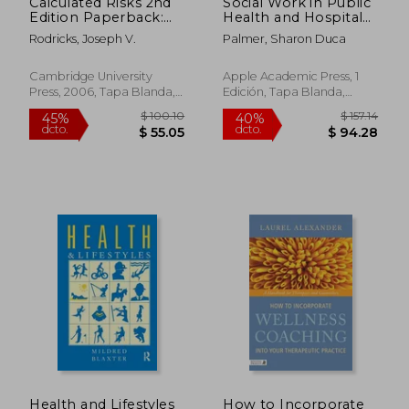
Calculated Risks 2nd
Social Work in Public
Edition Paperback:
Health and Hospitals
The Toxicity and
(en Inglés)
Rodricks, Joseph V.
Palmer, Sharon Duca
Human Health Risks
of Chemicals in our
Environment (en
Cambridge University
Apple Academic Press, 1
Inglés)
Press, 2006, Tapa Blanda,
Edición, Tapa Blanda,
Nuevo
Nuevo
$ 108.36
$ 383.
40%
45%
dcto.
dcto.
$ 65.02
$ 211.
Health and Lifestyles
How to Incorporate