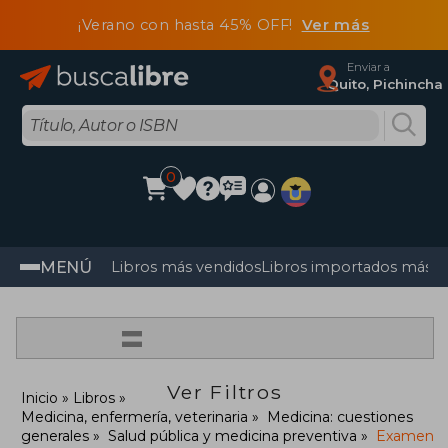
¡Verano con hasta 45% OFF!
Ver más
Enviar a
Quito, Pichincha
0
MENÚ
Libros más vendidos
Libros importados más v
=
Ver Filtros
Inicio
Libros
Medicina, enfermería, veterinaria
Medicina: cuestiones
generales
Salud pública y medicina preventiva
Examen