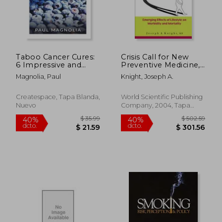
Taboo Cancer Cures:
Crisis Call for New
$ 126.08
$ 393.
45%
45%
6 Impressive and
Preventive Medicine,
dcto.
dcto.
$ 69.34
$ 216.
Secret Cancer Cures
A: Emerging Effects
Magnolia, Paul
Knight, Joseph A.
that Most People do
of Lifestyle on
not know about (en
Morbidity and
Inglés)
Mortality (en Inglés)
Createspace, Tapa Blanda,
World Scientific Publishing
Nuevo
Company, 2004, Tapa
Dura, Nuevo