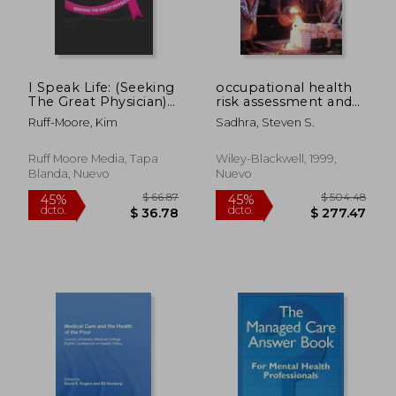
I Speak Life: (Seeking
occupational health
The Great Physician)
risk assessment and
(en Inglés)
management (en
Ruff-Moore, Kim
Sadhra, Steven S.
Inglés)
Ruff Moore Media, Tapa
Wiley-Blackwell, 1999,
Blanda, Nuevo
Nuevo
$ 364.26
$ 290.
45%
45%
dcto.
dcto.
$ 200.34
$ 159.