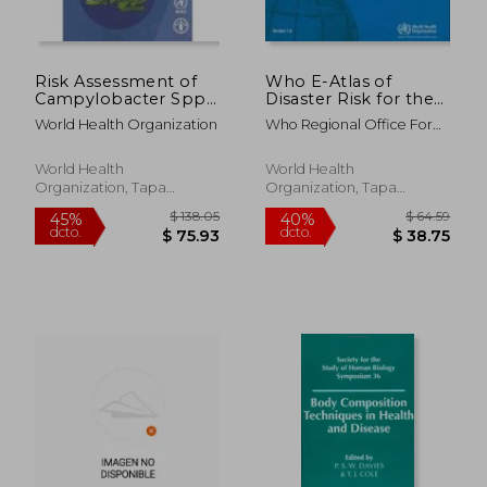
Risk Assessment of
Who E-Atlas of
Campylobacter Spp.
Disaster Risk for the
in Broiler Chickens:
Eastern
World Health Organization
Who Regional Office For
Technical Report (en
Mediterranean
The Eastern Medi
Inglés)
Region (en Inglés)
World Health
World Health
Organization, Tapa
Organization, Tapa
Blanda, Nuevo
Blanda, Nuevo
$ 552.91
$ 369.
45%
45%
dcto.
dcto.
$ 304.10
$ 202.