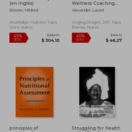
(en Inglés)
Wellness Coaching
Into Your Therapeutic
Blaxter, Mildred
Alexander, Laurel
Practice: A Handbook
for Therapists and
Counsellors (en
Routledge, 1 Edición, Tapa
Singing Dragon, 2011, Tapa
Inglés)
Dura, Nuevo
Blanda, Nuevo
$ 143.01
$ 128.
45%
45%
dcto.
dcto.
$ 78.65
$ 70.
principles of
Struggling for Health