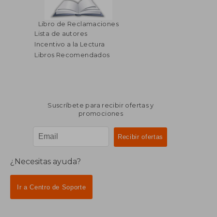
$ 205.86
$ 458.
40%
45%
Libro de Reclamaciones
dcto.
dcto.
$ 123.52
$ 252.
Lista de autores
Incentivo a la Lectura
Libros Recomendados
Suscríbete para recibir ofertas y
promociones
¿Necesitas ayuda?
Ir a Centro de Soporte