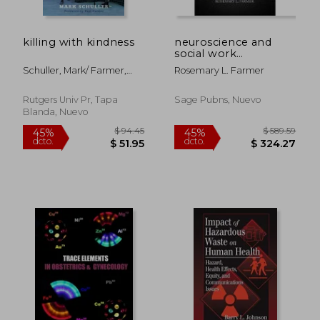
killing with kindness
neuroscience and
social work
practice,the missing
Schuller, Mark/ Farmer,
Rosemary L. Farmer
link
Paul (con)
Rutgers Univ Pr, Tapa
Sage Pubns, Nuevo
Blanda, Nuevo
$ 66.39
$ 391.
40%
45%
dcto.
dcto.
$ 39.83
$ 215.