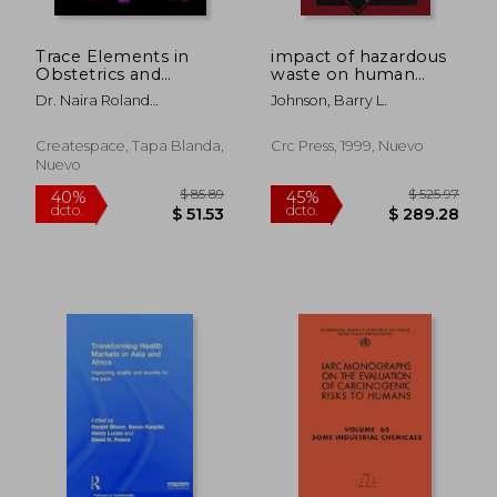
Trace Elements in
impact of hazardous
Obstetrics and
waste on human
Gynecology
health (en Inglés)
Dr. Naira Roland
Johnson, Barry L.
Matevosyan
Createspace, Tapa Blanda,
Crc Press, 1999, Nuevo
Nuevo