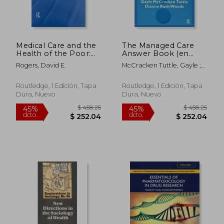
Medical Care and the
The Managed Care
Health of the Poor:
Answer Book (en
Cornell University
Inglés)
Rogers, David E.
McCracken Tuttle, Gayle ;
Medical College
Rush Woods, Dianne
Eighth Conference
on Health Policy (en
Routledge, 1 Edición, Tapa
Routledge, 1 Edición, Tapa
Inglés)
Dura, Nuevo
Dura, Nuevo
$ 66.87
$ 504.
45%
45%
dcto.
dcto.
$ 36.78
$ 277.