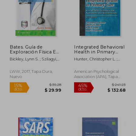
Bates. Guía de
Integrated Behavioral
Exploración Física E
Health in Primary
Historia Clínica
Care: Step-By-Step
Bickley, Lynn S. ; Szilagyi,
Hunter, Christopher L. ;
Guidance for
Peter G. ; Hoffman, Richard
Goodie, Jeffrey L. ; Oordt,
Assessment and
M.
Mark S.
Intervention (en
LWW, 2017, Tapa Dura,
American Psychological
Inglés)
Nuevo
Association (APA), Tapa
Blanda, Nuevo
$ 35.28
$ 241.
15%
45%
dcto.
dcto.
$ 29.99
$ 132.