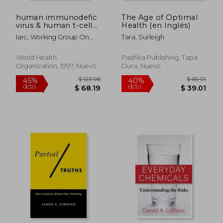
human immunodefic
The Age of Optimal
$ 85.89
$ 525.
40%
45%
virus & human t-cells
Health (en Inglés)
dcto.
dcto.
$ 51.53
$ 289.
lymphotropic: (en
Iarc, Working Group On
Tara, Surleigh
Inglés)
The Ev
World Health
Pasifika Publishing, Tapa
Organization, 1997, Nuevo
Dura, Nuevo