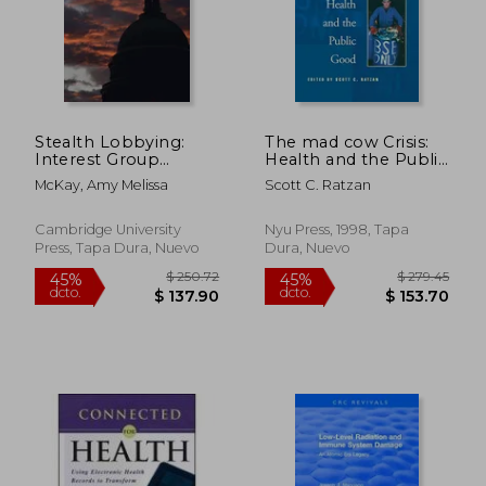
$ 108.58
$ 215.
45%
45%
dcto.
dcto.
$ 59.72
$ 118.
Stealth Lobbying:
The mad cow Crisis:
Interest Group
Health and the Public
Influence and Health
Good (en Inglés)
McKay, Amy Melissa
Scott C. Ratzan
Care Reform (en
Inglés)
Cambridge University
Nyu Press, 1998, Tapa
Press, Tapa Dura, Nuevo
Dura, Nuevo