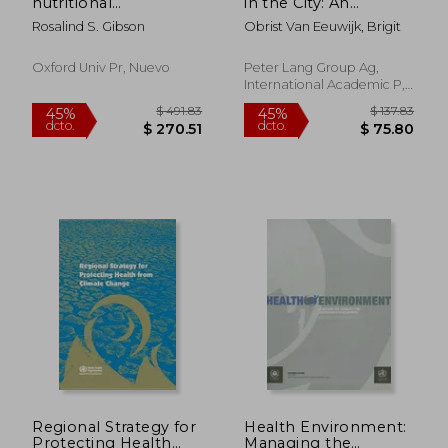
nutritional
in the City: An
assessment
Anthropological
Rosalind S. Gibson
Obrist Van Eeuwijk, Brigit
Inquiry of Health,
Vulnerability and
Resilience in Dar Es
Oxford Univ Pr, Nuevo
Peter Lang Group Ag,
Salaam, Tanzania (en
International Academic P,
Inglés)
Tapa Blanda, Nuevo
$ 100.10
$ 157
45%
40%
dcto.
dcto.
$ 55.05
$ 94.
Regional Strategy for
Health Environment:
Protecting Health
Managing the