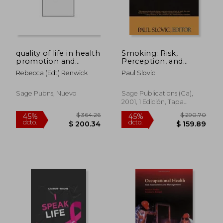
quality of life in health
Smoking: Risk,
promotion and
Perception, and
rehabilitation,conceptual
Policy (en Inglés)
Rebecca (edt) Renwick
Paul Slovic
approaches, issues,
$ 35.99
$ 502.
40%
40%
and applications
dcto.
dcto.
$ 21.59
$ 301.
Sage Pubns, Nuevo
Sage Publications (Ca),
2001, 1 Edición, Tapa
Blanda, Nuevo