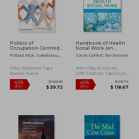
$ 89.20
$ 64.
45%
40%
dcto.
dcto.
$ 49.06
$ 38.
Politics of
Handbook of Health
Occupation-Centred
Social Work (en
Practice: Reflections
Inglés)
Pollard, Nick ; Sakellariou,
Sarah Gehlert; Teri Browne
on Occupational
Dikaios ; Frank, Gelya
Engagement Across
Cultures (en Inglés)
Wiley-Blackwell, Tapa
John Wiley & Sons Inc,
Blanda, Nuevo
2019, 3 Edición, Tapa Dura,
Nuevo