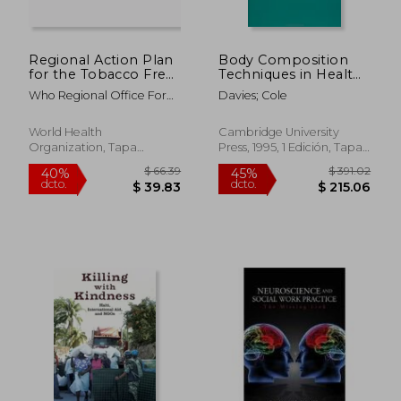
Regional Action Plan
Body Composition
for the Tobacco Free
Techniques in Health
Initiative in the
and Disease Hardback
Who Regional Office For
Davies; Cole
Western Pacific (2015-
(Society for the Study
The Western Paci
2019) (en Inglés)
of Human Biology
Symposium Series)
World Health
Cambridge University
(en Inglés)
Organization, Tapa
Press, 1995, 1 Edición, Tapa
Blanda, Nuevo
Dura, Nuevo
$ 138.05
$ 64.
45%
40%
dcto.
dcto.
$ 75.93
$ 38.