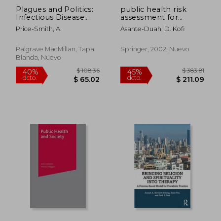
Plagues and Politics:
public health risk
Infectious Disease
assessment for
and International
human exposure to
Price-Smith, A.
Asante-Duah, D. Kofi
Policy (en Inglés)
chemicals (en Inglés)
Palgrave MacMillan, Tapa
Springer, 2002, Nuevo
Blanda, Nuevo
$ 123.98
$ 65.
45%
40%
dcto.
dcto.
$ 68.19
$ 39.