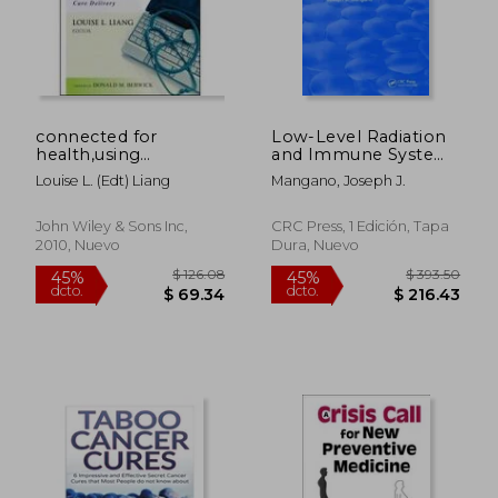
$ 250.72
$ 279.
45%
45%
dcto.
dcto.
$ 137.90
$ 153.
connected for
Low-Level Radiation
health,using
and Immune System
electronic health
Damage: An Atomic
Louise L. (edt) Liang
Mangano, Joseph J.
records to transform
Era Legacy (en Inglés)
care delivery
John Wiley & Sons Inc,
CRC Press, 1 Edición, Tapa
2010, Nuevo
Dura, Nuevo