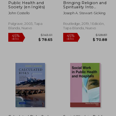
Public Health and
Bringing Religion and
Society (en Inglés)
Spirituality Into
Therapy (en Inglés)
John Costello
Joseph A. Stewart-Sicking
Palgrave, 2003, Tapa
Routledge, 2019, 1 Edición,
Blanda, Nuevo
Tapa Blanda, Nuevo
$ 175.89
$ 74.
40%
45%
dcto.
dcto.
$ 105.53
$ 40.