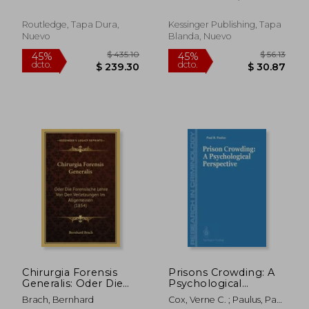
Guide for
Door Schuld (1882)
J. C. Lette
Practitioners in
Forensic Settings and
Routledge, Tapa Dura,
Kessinger Publishing, Tapa
Criminal Justice
Nuevo
Blanda, Nuevo
(Issues in Forensic
Psychology)
$ 89.79
$ 89.
40%
40%
dcto.
dcto.
$ 53.87
$ 53.
Chirurgia Forensis
Prisons Crowding: A
Generalis: Oder Die
Psychological
Forensische Lehre
Perspective (en
Brach, Bernhard
Cox, Verne C. ; Paulus, Paul
Von Den
Inglés)