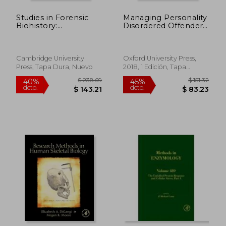
Studies in Forensic
Managing Personality
Biohistory:
Disordered Offenders:
Anthropological
A Pathways
Perspectives
Approach (en Inglés)
(Cambridge Studies in
Biological and
Cambridge University
Oxford University Press,
Evolutionary
Press, Tapa Dura, Nuevo
2018, 1 Edición, Tapa
Anthropology)
Blanda, Nuevo
$ 190.86
$ 78.
40%
40%
dcto.
dcto.
$ 114.52
$ 47.