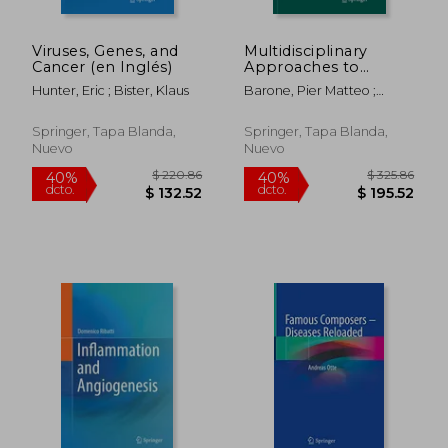
Viruses, Genes, and
Multidisciplinary
Cancer (en Inglés)
Approaches to
Forensic
Hunter, Eric ; Bister, Klaus
Barone, Pier Matteo ;
Archaeology: Topics
Groen, W. J. Mike
Discussed During the
European Meetings
Springer, Tapa Blanda,
Springer, Tapa Blanda,
on Forensic
Nuevo
Nuevo
$ 248.67
$ 205.
45%
40%
Archaeology (Emfa)
dcto.
dcto.
$ 136.77
$ 123.
(en Inglés)