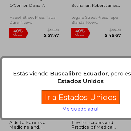
and Culture
and Toxicology (en
O'Connor, Daniel A.
Buchanan, Robert James
According to
Inglés)
$ 112.25
$ 360.
45%
45%
McLean
Christopher Dawson:
dcto.
dcto.
$ 61.74
$ 198.
(a Synthesis of
Hassell Street Press, Tapa
Legare Street Press, Tapa
Christopher Dawson
Dura, Nuevo
Blanda, Nuevo
's Writings) (en Inglés)
Estás viendo
Buscalibre Ecuador
, pero e
Estados Unidos
Ir a Estados Unidos
Me quedo aquí
Aids to Forensic
The Principles and
Medicine and
Practice of Medical