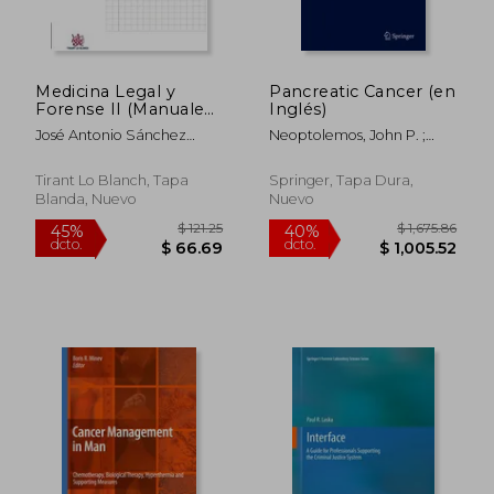
dcto.
dcto.
$ 23.80
$ 92.
Medicina Legal y
Pancreatic Cancer (en
Forense II (Manuales
Inglés)
de Criminalística y
José Antonio Sánchez
Neoptolemos, John P. ;
Sociología de la
Sánchez
Urrutia, Raul ; Abbruzzese,
Delincuencia)
James L.
Tirant Lo Blanch, Tapa
Springer, Tapa Dura,
Blanda, Nuevo
Nuevo