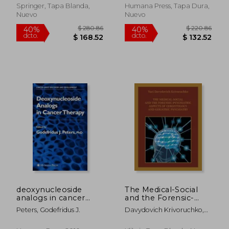
Allison, Anthony C.
Springer, Tapa Blanda,
Humana Press, Tapa Dura,
Nuevo
Nuevo
$ 85.79
$ 108.
40%
40%
dcto.
dcto.
$ 51.47
$ 65.
deoxynucleoside
The Medical-Social
analogs in cancer
and the Forensic-
therapy (en Inglés)
Psychiatric Aspects of
Peters, Godefridus J.
Davydovich Krivoruchko,
Gerontology and
Yuri
Geriatric Psychiatry