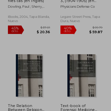
files cas (en Inglés)
3, (1904-1905) (en
dcto.
dcto.
$ 351.53
$ 239.
Inglés)
Dowling, Paul ; Sherry,
Physicians Defense Co
Vince
IBooks, 2004, Tapa Blanda,
Legare Street Press, Tapa
Nuevo
Dura, Nuevo
The Relation
Text-book of
Between Religion
Forensic Medicine