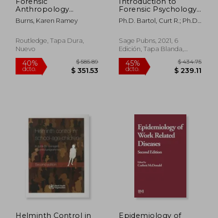
Forensic
Introduction to
Anthropology
Forensic Psychology:
Training Manual (en
Research and
Burns, Karen Ramey
Ph.D. Bartol, Curt R.; Ph.D.
Inglés)
Application (en
Bartol, Anne M.
Inglés)
Routledge, Tapa Dura,
Sage Pubns, 2021, 6
Nuevo
Edición, Tapa Blanda,
Nuevo
$ 460.74
$ 112
45%
40%
dcto.
dcto.
$ 253.41
$ 67.
Helminth Control in
Epidemiology of