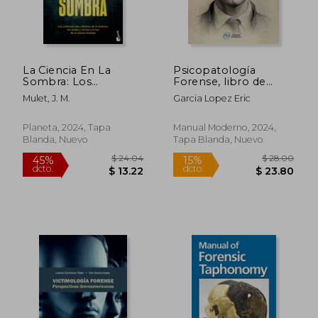
La Ciencia En La
Psicopatología
Sombra: Los
Forense, libro de
Crímenes Más
casos
Mulet, J. M.
Garcia Lopez Eric
Célebres de la
Historia, Las Series Y
El Cine, a la Luz de la
Planeta, 2024, Tapa
Manual Moderno, 2024,
Ciencia Forense /
Blanda, Nuevo
Tapa Blanda, Nuevo
Science in the
Shadows
$ 24.04
$ 28.
45%
15%
dcto.
dcto.
$ 13.22
$ 23.