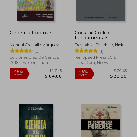
Genética Forense
Cocktail Codex:
Fundamentals,
Formulas, Evolutions
Manual Crespillo Márquez;
Day, Alex ; Fauchald, Nick ;
[a Cocktail Recipe
Pedro Barrio Caballero
Kaplan, David
(3)
(1)
Book] (en Inglés)
Ediciones Díaz De Santos,
Ten Speed Press, 2018,
2018, 1 Edición, Tapa
Tapa Dura, Nuevo
Blanda, Nuevo
$ 117.45
$ 70.
45%
45%
dcto.
dcto.
$ 64.60
$ 38.