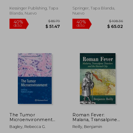
; McCain, Garvin
Verletzungen Im
Allgemeinen (1854)
Kessinger Publishing, Tapa
Springer, Tapa Blanda,
(en Alemán)
Blanda, Nuevo
Nuevo
$ 415.95
$ 458.
45%
45%
dcto.
dcto.
$ 228.77
$ 252.
The Tumor
Roman Fever:
Microenvironment
Malaria, Transalpine
(en Inglés)
Travelers and the
Bagley, Rebecca G.
Reilly, Benjamin
Eternal City (en