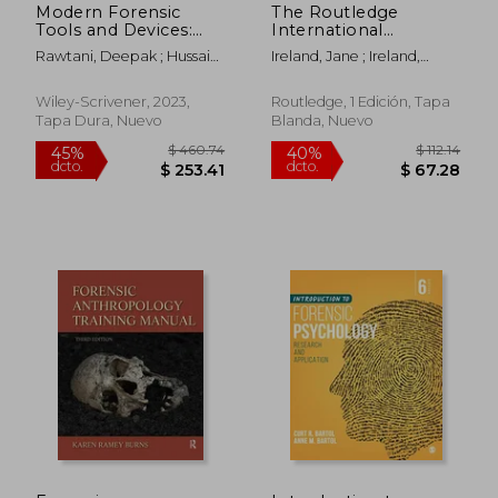
Modern Forensic
The Routledge
Tools and Devices:
International
Trends in Criminal
Handbook of
Rawtani, Deepak ; Hussain,
Ireland, Jane ; Ireland,
Investigation (en
Forensic Psychology
Chaudhery Mustansar
Carol ; Fisher, Martin
Inglés)
in Secure Settings
(Routledge
Wiley-Scrivener, 2023,
Routledge, 1 Edición, Tapa
International
Tapa Dura, Nuevo
Blanda, Nuevo
Handbooks) (en
Inglés)
$ 235.55
$ 213.
45%
45%
dcto.
dcto.
$ 129.55
$ 117.