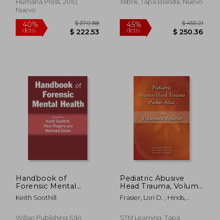
(en Inglés)
Humana Press, 2010,
Xlibris, Tapa Blanda, Nuevo
Nuevo
$ 426.05
$ 101.
45%
45%
dcto.
dcto.
$ 234.33
$ 56.
Handbook of
Pediatric Abusive
Forensic Mental
Head Trauma, Volume
Health (en Inglés)
1: Traumatic Injuries
Keith Soothill
Frasier, Lori D. ; Hinds,
Pocket Atlas (en
Tanya S. ; Luyet, Francois
Inglés)
M.
Willan Publishing (Uk),
STM Learning, Tapa