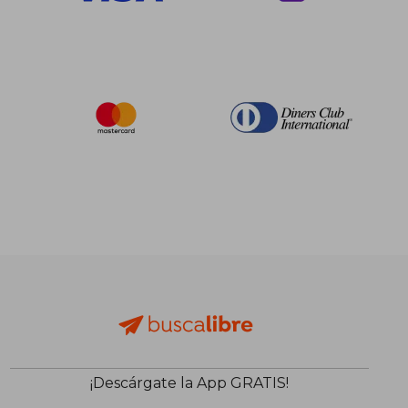
$ 370.88
$ 455.
40%
45%
dcto.
dcto.
$ 222.53
$ 250.
¡Descárgate la App GRATIS!