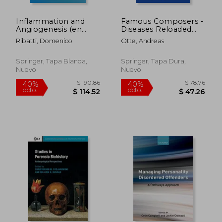
Inflammation and
Famous Composers -
Angiogenesis (en
Diseases Reloaded
Inglés)
(en Inglés)
Ribatti, Domenico
Otte, Andreas
Springer, Tapa Blanda,
Springer, Tapa Dura,
Nuevo
Nuevo
$ 220.86
$ 325.
40%
40%
dcto.
dcto.
$ 132.52
$ 195.