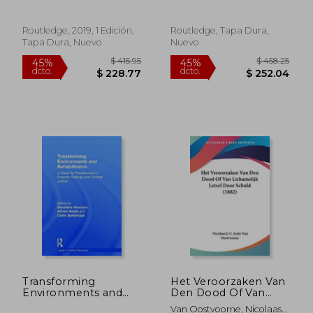
and Treatment (en
Conceptual
Inglés)
Foundations and
Practical Applications
Routledge, 2019, 1 Edición,
Routledge, Tapa Dura,
Tapa Dura, Nuevo
Nuevo
$ 95.79
$ 77.
40%
40%
dcto.
dcto.
$ 57.47
$ 46.
Transforming
Het Veroorzaken Van
Environments and
Den Dood Of Van
Rehabilitation: A
Lichamelijk Letsel
Van Oostvoorne, Nicolaas