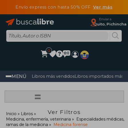
Envío express con hasta 50% OFF
Ver más
Enviar a
Quito, Pichincha
0
MENÚ
Libros más vendidos
Libros importados más v
=
Ver Filtros
Inicio
Libros
Medicina, enfermería, veterinaria
Especialidades médicas,
ramas de la medicina
Medicina forense