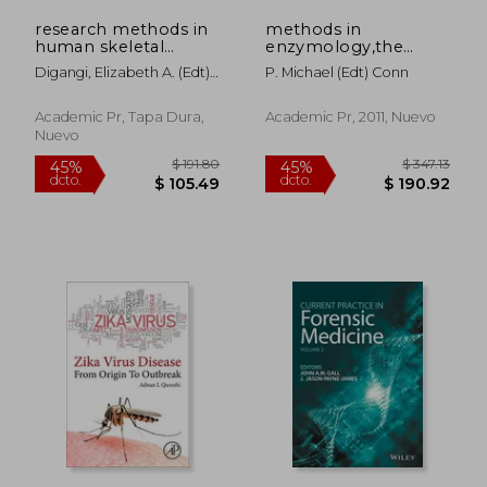
research methods in
methods in
human skeletal
enzymology,the
biology
unfolded protein
Digangi, Elizabeth A. (edt)/
P. Michael (edt) Conn
response and cellular
Moore, Megan K. (edt)
stress
Academic Pr, Tapa Dura,
Academic Pr, 2011, Nuevo
Nuevo
$ 238.69
$ 151
40%
45%
dcto.
dcto.
$ 143.21
$ 83.