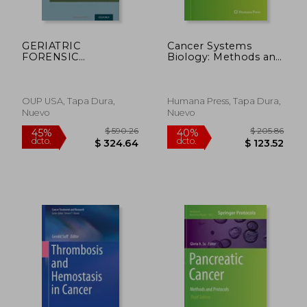
GERIATRIC
Cancer Systems
$ 423.66
$ 190.
45%
40%
FORENSIC
Biology: Methods and
dcto.
dcto.
$ 233.01
$ 114.
PSYCHIATRY:
Protocols (Methods
Principles and
in Molecular Biology)
Practice
OUP USA, Tapa Dura,
Humana Press, Tapa Dura,
Nuevo
Nuevo