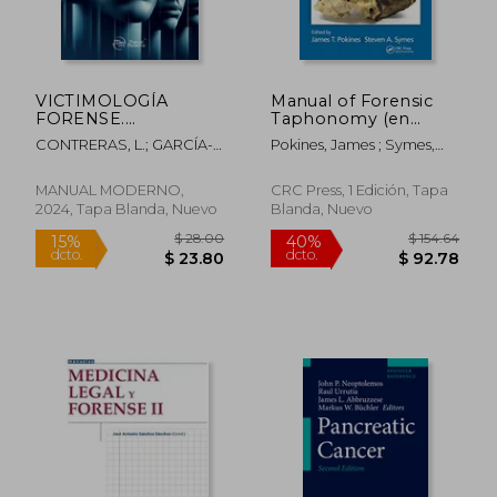
VICTIMOLOGÍA
Manual of Forensic
FORENSE.
Taphonomy (en
PERSPECTIVAS
Inglés)
CONTRERAS, L.; GARCÍA-
Pokines, James ; Symes,
IBEROAMERICANAS
LÓPEZ, E.
Steven A.
MANUAL MODERNO,
CRC Press, 1 Edición, Tapa
2024, Tapa Blanda, Nuevo
Blanda, Nuevo
$ 28.00
$ 154.
15%
40%