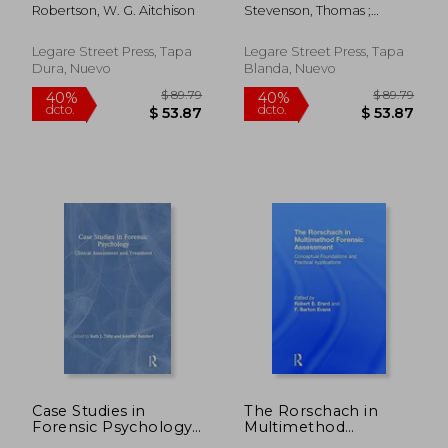
Toxicology (en Inglés)
Jurisprudence;
Robertson, W. G. Aitchison
Stevenson, Thomas ;
Volume 2 (en Inglés)
Taylor, Alfred Swaine
Legare Street Press, Tapa
Legare Street Press, Tapa
Dura, Nuevo
Blanda, Nuevo
$ 37.01
$ 99.
45%
40%
dcto.
dcto.
$ 20.36
$ 59.
Case Studies in
The Rorschach in
Forensic Psychology:
Multimethod
Clinical Assessment
Forensic Assessment: