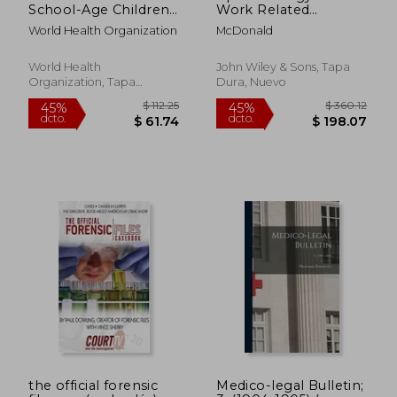
School-Age Children:
Work Related
A Guide for Managers
Diseases 2e
World Health Organization
McDonald
of Control
Programmes (en
Inglés)
World Health
John Wiley & Sons, Tapa
Organization, Tapa
Dura, Nuevo
Blanda, Nuevo
the official forensic
Medico-legal Bulletin;
$ 585.89
$ 434.
40%
45%