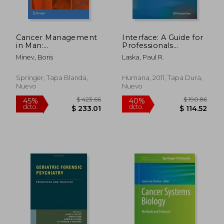
$ 121.25
$ 1,675
45%
40%
dcto.
dcto.
$ 66.69
$ 1,005.
Cancer Management
Interface: A Guide for
in Man:
Professionals
Chemotherapy,
Supporting the
Minev, Boris
Laska, Paul R.
Biological Therapy,
Criminal Justice
Hyperthermia and
System (en Inglés)
Supporting Measures
Springer, Tapa Blanda,
Humana, 2011, Tapa Dura,
(en Inglés)
Nuevo
Nuevo