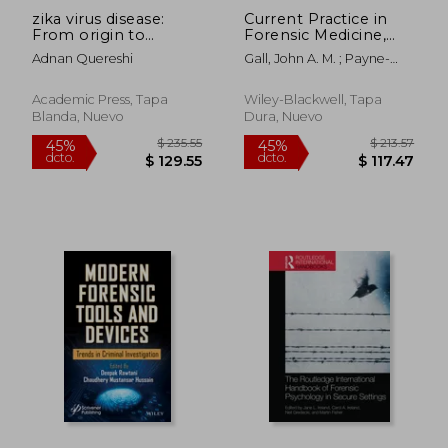
zika virus disease:
Current Practice in
From origin to
Forensic Medicine,
outbreak
Volume 2 (en Inglés)
Adnan Quereshi
Gall, John A. M. ; Payne-
James, Jason
Academic Press, Tapa
Wiley-Blackwell, Tapa
Blanda, Nuevo
Dura, Nuevo
$ 191.80
$ 347.
45%
45%
dcto.
dcto.
$ 105.49
$ 190.