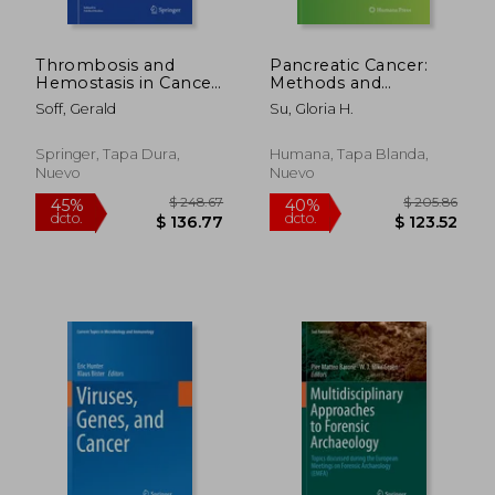
Thrombosis and
Pancreatic Cancer:
Hemostasis in Cancer
Methods and
(en Inglés)
Protocols (en Inglés)
Soff, Gerald
Su, Gloria H.
$ 590.26
$ 205.
45%
40%
dcto.
dcto.
$ 324.64
$ 123.
Springer, Tapa Dura,
Humana, Tapa Blanda,
Nuevo
Nuevo