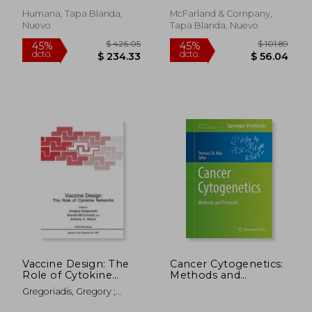
Inglés)
Humana, Tapa Blanda,
McFarland & Company,
Nuevo
Tapa Blanda, Nuevo
$ 435.10
$ 56
45%
45%
dcto.
dcto.
$ 239.30
$ 30.
Vaccine Design: The
Cancer Cytogenetics:
Role of Cytokine
Methods and
Networks (en Inglés)
Protocols (Methods
Gregoriadis, Gregory ;
in Molecular Biology)
McCormack, Brenda ;