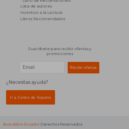
Libro de Reclamaciones
dcto.
dcto.
$ 134.65
$ 111.
Lista de autores
Incentivo a la Lectura
Libros Recomendados
Suscríbete para recibir ofertas y
promociones
¿Necesitas ayuda?
Ir a Centro de Soporte
Buscalibre Ecuador
Derechos Reservados.