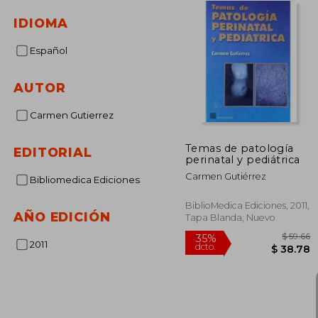
IDIOMA
Español
AUTOR
Carmen Gutierrez
Temas de patología
EDITORIAL
perinatal y pediátrica
Carmen Gutiérrez
Bibliomedica Ediciones
BiblioMedica Ediciones, 2011,
AÑO EDICIÓN
Tapa Blanda, Nuevo
2011
$
35%
dcto.
$ 