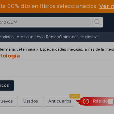
ta 60% dto en libros seleccionados
Ver 
endidos
Libros con envío Rápido
Opiniones de clientes
fermería, veterinaria
Especialidades médicas, ramas de la medi
tología
sicos
Nuevo
uevos
Usados
Anticuarios
Rápido