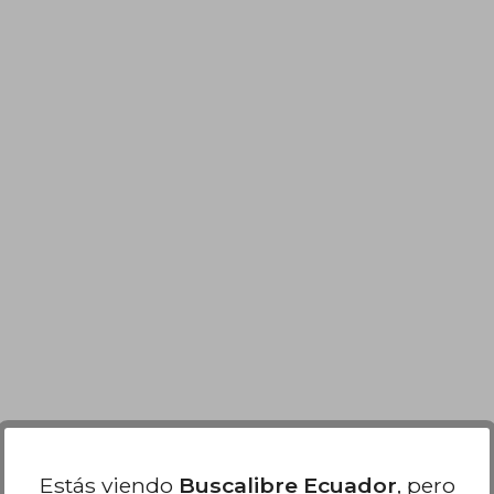
 59.66
Estás viendo
Buscalibre Ecuador
, pero
38.78