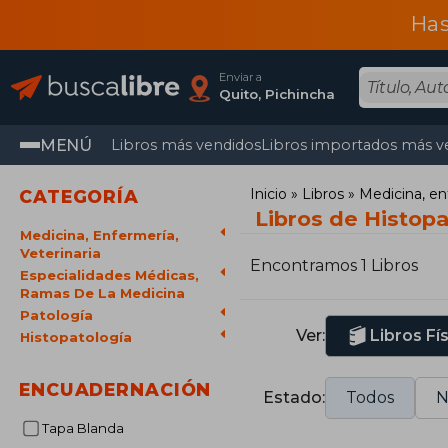
Has
Enviar a
Quito, Pichincha
MENÚ
Libros más vendidos
Libros importados más v
Inicio
Libros
Medicina, en
CATEGORÍA
Libros de Histopa
Medicina, Enfermería,
Veterinaria
Encontramos 1 Libros
Especialidades Médicas,
Ramas De La Medicina
Patología
Ver:
Libros Fí
Histopatología
ENCUADERNACIÓN
Estado:
Todos
N
Tapa Blanda