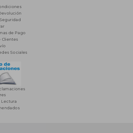
ondiciones
 Devolución
 Seguridad
ar
rmas de Pago
 Clientes
vío
edes Sociales
eclamaciones
res
a Lectura
omendados