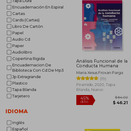
Tapa Dura
Encuadernación En Espiral
Cartas
Cards (Cartas)
Libro De Cartón
Papel
Audio Cd
Paper
Audiolibro
Copertina Rigida
Análisis Funcional de la
Encuadernacion De
Conducta Humana
Biblioteca Con Cd De Mp3
Maria Xesus Froxan Parga
Jp Extragrande
(19)
Plastico
Piramide, 2020, Tapa
Tapa Blanda
Blanda, Nuevo
Tarjetero
IDIOMA
$
Inglés
45%
dcto.
$ 
Español