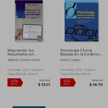
Mejorando los
Psicologia Clinica
Resultados en
Basada en la Evidencia
Psicoterapia:
/ Clinical Psychology
Alberto Gimeno Peón
Maria Crespo
Principios
Based on the Evidence
Lopez,Francisco Javier
Terapéuticos Basados
Labrador Encinas
en la Evidencia
Piramide, 2021, 1 Edición,
Pirámide, 2012, 1 Edición,
Tapa Blanda, Nuevo
Tapa Blanda, Nuevo
 84.02
$ 60.02
45%
45%
dcto.
dcto.
46.21
$ 33.01