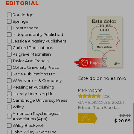
EDITORIAL
Routledge
$
45%
dcto.
Springer
$ 
Createspace
Independently Published
Jessica Kingsley Publishers
Guilford Publications
Palgrave Macmillan
Taylor And Francis
Oxford University Press
Sage Publications Ltd
Este dolor no es mío
W W Norton & Company
Kessinger Publishing
Mark Wolynn
Literary Licensing Llc
(256)
Cambridge University Press
GAIA EDICIONES, 2023, 1
Wiley
Edición, Tapa Blanda,
Nuevo
American Psychological
Association (Apa)
Wiley Blackwell
Rápido
John Wiley & Sons Inc