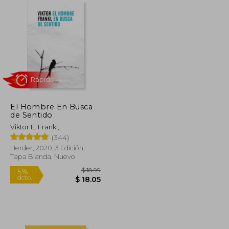
El Hombre En Busca
Rápido
de Sentido
Viktor E. Frankl,
(344)
Herder, 2020, 3 Edición,
Tapa Blanda, Nuevo
$ 66.90
$ 18.99
5%
dcto.
$ 36.79
$ 18.05