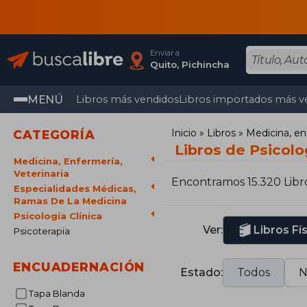
Enviar a
Quito, Pichincha
MENÚ
Libros más vendidos
Libros importados más v
Inicio
Libros
Medicina, en
CATEGORÍA
Libros de Psicolog
Medicina, Enfermería,
Veterinaria
Encontramos 15.320 Libr
Especialidades Médicas,
Ramas De La Medicina
Psicología Clínica
Ver:
Libros Fí
Psicoterapia
ENCUADERNACIÓN
Estado:
Todos
N
Tapa Blanda