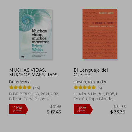
MUCHAS VIDAS,
El Lenguaje del
MUCHOS MAESTROS
Cuerpo
$ 41.86
$ 66.09
45%
45%
dcto.
dcto.
Brian Weiss
Lowen, Alexander
23.02
$ 36.35
(33)
(5)
B DE BOLSILLO, 2021, 002
Herder & Herder, 1985, 1
Edición, Tapa Blanda,
Edición, Tapa Blanda,
Nuevo
Nuevo