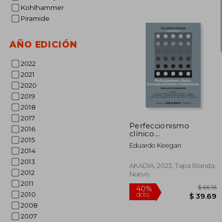
Kohlhammer
Piramide
AÑO EDICIÓN
2022
2021
2020
5%
2019
dcto.
$ 
2018
2017
Perfeccionismo
2016
clínico.
2015
Conceptualización y
Eduardo Keegan
tratamiento. Guia para
2014
terapeutas.
2013
AKADIA, 2023, Tapa Blanda,
2012
Nuevo
2011
2010
2008
2007