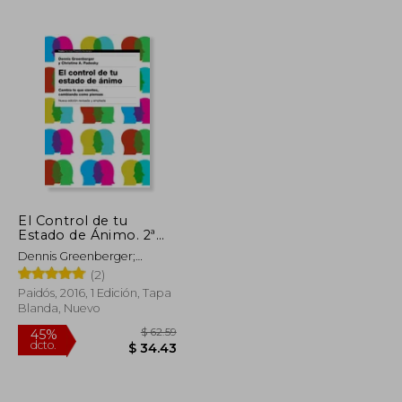
$ 55.26
45%
dcto.
$ 62.70
$ 30.39
El Control de tu
Estado de Ánimo. 2ª
Edición: Cambia lo que
Dennis Greenberger;
Sientes, Cambiando
Christine A. Padesky
(2)
Cómo Piensas
(Psicología Psiquiatría
Paidós, 2016, 1 Edición, Tapa
Psicoterapia)
Blanda, Nuevo