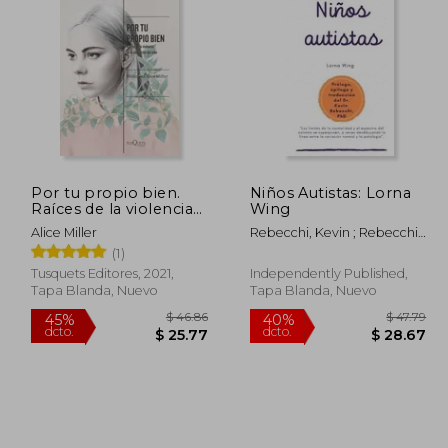
 160.15
$ 73.53
45%
45%
dcto.
dcto.
88.08
$ 40.44
Por tu propio bien.
Niños Autistas: Lorna
Raíces de la violencia
Wing
en la educación del
Alice Miller
Rebecchi, Kevin ; Rebecchi,
niño
Kevin ; Rebecchi, Kevin
(1)
Tusquets Editores, 2021,
Independently Published,
Tapa Blanda, Nuevo
Tapa Blanda, Nuevo