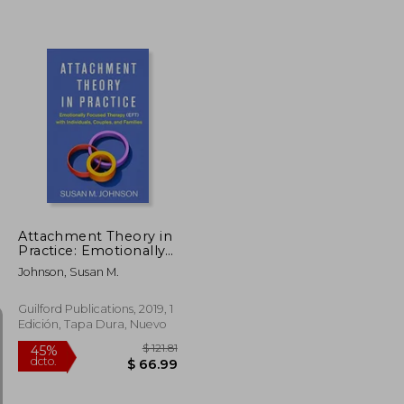
$ 47.79
$ 35.28
15%
dcto.
$ 28.67
$ 29.99
Attachment Theory in
Practice: Emotionally
Focused Therapy (Eft)
Johnson, Susan M.
With Individuals,
Couples, and Families
(en Inglés)
Guilford Publications, 2019, 1
Edición, Tapa Dura, Nuevo