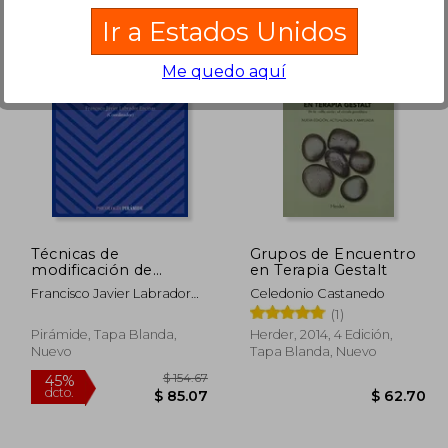
Ir a Estados Unidos
Me quedo aquí
$ 21.99
$ 40.06
45%
45%
dcto.
dcto.
20.89
$ 22.04
Técnicas de
Grupos de Encuentro
modificación de
en Terapia Gestalt
conducta
Francisco Javier Labrador
Celedonio Castanedo
Encinas
(1)
Pirámide, Tapa Blanda,
Herder, 2014, 4 Edición,
Nuevo
Tapa Blanda, Nuevo