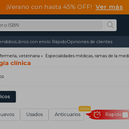
¡Verano con hasta 45% OFF!
Ver más
endidos
Libros con envío Rápido
Opiniones de clientes
fermería, veterinaria
Especialidades médicas, ramas de la medi
ía clínica
os
sicos
Nuevo
uevos
Usados
Anticuarios
Rápido