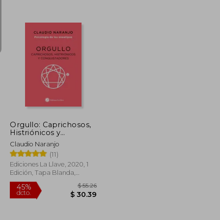
$ 71.92
$ 121.81
45%
dcto.
$ 39.56
$ 66.99
Orgullo: Caprichosos,
Histriónicos y
Conquistadores: E2
Claudio Naranjo
(Psicología de los
(11)
Eneatipos)
Ediciones La Llave, 2020, 1
Edición, Tapa Blanda,
Nuevo