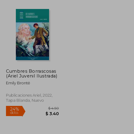
Cumbres Borrascosas
(Ariel Juvenil Ilustrada)
$ 65.97
$ 62.59
45%
dcto.
Emily Brontë
$ 36.28
$ 34.43
Publicaciones Ariel, 2022,
Tapa Blanda, Nuevo