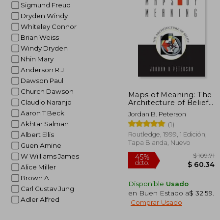
Sigmund Freud
$
45%
dcto.
$ 
Dryden Windy
Whiteley Connor
Brian Weiss
Windy Dryden
Nhin Mary
Anderson R J
Dawson Paul
Church Dawson
Maps of Meaning: The
Architecture of Belief
Claudio Naranjo
(en Inglés)
Aaron T Beck
Jordan B. Peterson
Akhtar Salman
(1)
Routledge, 1999, 1 Edición,
Albert Ellis
Tapa Blanda, Nuevo
Guen Amine
W Williams James
Alice Miller
Brown A
Disponible
Usado
Carl Gustav Jung
en Buen Estado a
$ 32.59
.
Adler Alfred
Comprar Usado