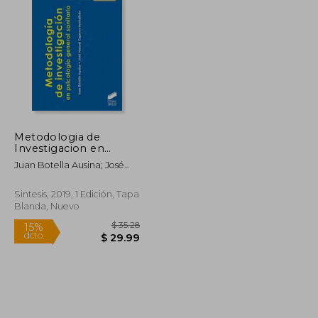
$ 64.35
$ 35.39
$ 13.99
Metodologia de
Investigacion en
Psicologia General
Juan Botella Ausina; José
Sanitaria
Manuel Caperos Montalbán
Sintesis, 2019, 1 Edición, Tapa
Blanda, Nuevo