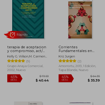
terapia de aceptacion
Corrientes
y compromiso, act/
Fundamentales en
therapy of
Psicoterapia
Kelly G. Wilson,m. Carmen
Kriz Jurgen
acceptation and
Luciano Soriano
(9)
(2)
Rápido
compromise
Grupo Anaya Comercial,
Amorrortu, 2013, 1 Edición,
2002, Nuevo
Tapa Blanda, Nuevo