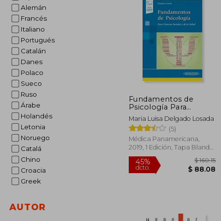
Alemán
Francés
Italiano
Portugués
Catalán
Danes
Polaco
Sueco
Ruso
Fundamentos de
Árabe
Psicología Para
Ciencias Sociales y de
Holandés
Maria Luisa Delgado Losada
la Salud + Versión
Letonia
(5)
Digital
Noruego
Médica Panamericana,
2019, 1 Edición, Tapa Blanda,
Catalá
Nuevo
Chino
Croacia
Greek
AUTOR