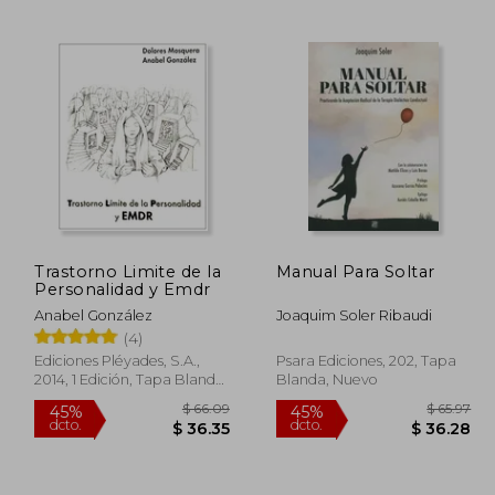
$ 66.16
$ 154.67
45%
dcto.
39.69
$ 85.07
Trastorno Limite de la
Manual Para Soltar
Personalidad y Emdr
Anabel González
Joaquim Soler Ribaudi
(4)
Ediciones Pléyades, S.A.,
Psara Ediciones, 202, Tapa
2014, 1 Edición, Tapa Blanda,
Blanda, Nuevo
Nuevo