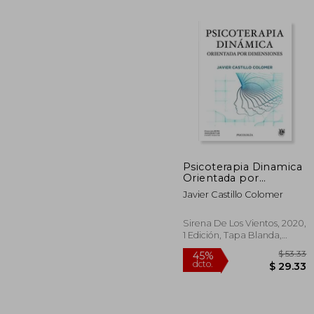
Psicoterapia Dinamica
Orientada por
45%
Dimensiones
dcto.
Javier Castillo Colomer
$ 
Sirena De Los Vientos, 2020,
1 Edición, Tapa Blanda,
Nuevo