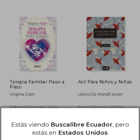
 109.71
$ 46.86
45%
40%
dcto.
dcto.
60.34
$ 25.77
Terapia Familiar Paso a
Act Para Niños y Niñas
Paso
Virginia Satir
Libros De Mandil Javier
Editorial Terracota, Tapa
Psara Ediciones, Plástico,
Blanda, Nuevo
Nuevo
Estás viendo
Buscalibre Ecuador
, pero
estás en
Estados Unidos