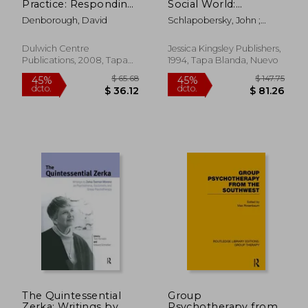
Practice: Responding
Social World:
To Individuals, Groups
Developments in
Denborough, David
Schlapobersky, John ;
And Communities
Group-Analytic
Pines, Malcolm ; Marrone,
Who Have
Theory (en Inglés)
Mario
Experienced Trauma
Dulwich Centre
Jessica Kingsley Publishers,
(en Inglés)
Publications, 2008, Tapa
1994, Tapa Blanda, Nuevo
$ 44.32
$ 40.
45%
40%
Blanda, Nuevo
dcto.
dcto.
$ 24.37
$ 24.
The Quintessential
Group
Zerka: Writings by
Psychotherapy from