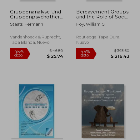
Gruppenanalyse Und
Bereavement Groups
Gruppenpsychotherapie
and the Role of Social
(en Alemán)
Support: Integrating
Staats, Hermann
Hoy, William G.
Theory, Research,
and Practice (en
Inglés)
Vandenhoeck & Ruprecht,
Routledge, Tapa Dura,
Tapa Blanda, Nuevo
Nuevo
$ 131.54
$ 472
40%
45%
dcto.
dcto.
$ 78.92
$ 259.