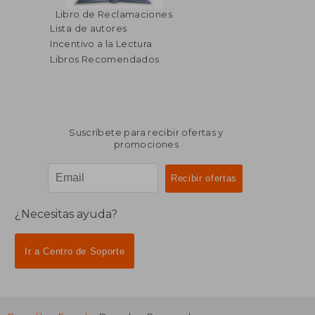
$ 186.85
$ 458.
45%
45%
Libro de Reclamaciones
dcto.
dcto.
$ 102.77
$ 252.
Lista de autores
Incentivo a la Lectura
Libros Recomendados
Suscríbete para recibir ofertas y
promociones
¿Necesitas ayuda?
Ir a Centro de Soporte