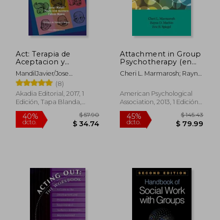
Act: Terapia de
Attachment in Group
Aceptacion y
Psychotherapy (en
Compromiso con
Inglés)
MandilJavier/Jose
Cheri L. Marmarosh; Rayna
Adolescentes
QuinteroPaula
D. Markin; Eric B. Spiegel
(8)
Akadia Editorial, 2017, 1
American Psychological
Edición, Tapa Blanda,
Association, 2013, 1 Edición,
Nuevo
Tapa Dura, Nuevo