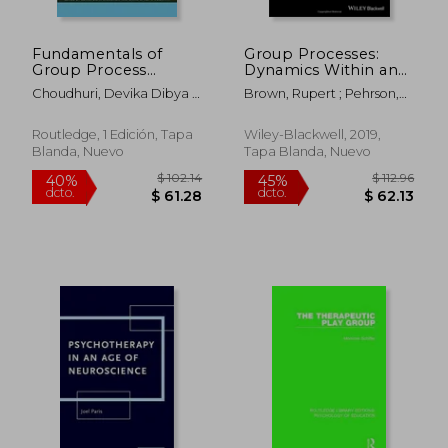
Fundamentals of
Group Processes:
Group Process
Dynamics Within and
Observation (en
Between Groups (en
Choudhuri, Devika Dibya ;
Brown, Rupert ; Pehrson,
Inglés)
Inglés)
McCarthy, Christopher J.
Samuel
Routledge, 1 Edición, Tapa
Wiley-Blackwell, 2019,
Blanda, Nuevo
Tapa Blanda, Nuevo
$ 393.50
$ 108.
45%
40%
dcto.
dcto.
$ 216.43
$ 65.