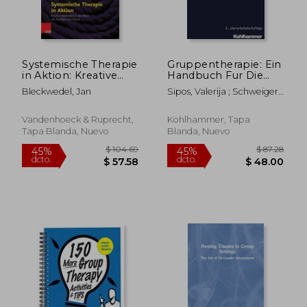
$ 157.14
$ 260.
45%
45%
dcto.
dcto.
$ 86.43
$ 143.
Systemische Therapie
Gruppentherapie: Ein
in Aktion: Kreative
Handbuch Fur Die
Methoden in Der
Ambulante Und
Bleckwedel, Jan
Sipos, Valerija ; Schweiger,
Arbeit Mit Familien
Stationare
Ulrich
Und Paaren (en
Verhaltenstherapeutische
Alemán)
PRAXIS (en Alemán)
Vandenhoeck & Ruprecht,
Kohlhammer, Tapa
Tapa Blanda, Nuevo
Blanda, Nuevo