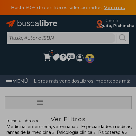
Hasta 60% dto en libros seleccionados
Ver más
Enviar a
Quito, Pichincha
0
MENÚ
Libros más vendidos
Libros importados más v
=
Ver Filtros
Inicio
Libros
Medicina, enfermería, veterinaria
Especialidades médicas,
ramas de la medicina
Psicología clínica
Psicoterapia