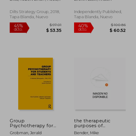
L'intelligence
Health Therapy
Antonio
Collective (en
Group Curriculum in
Francés)
an Easy-to-Follow
Dilts Strategy Group, 2018,
Independently Published,
Workbook Format
Tapa Blanda, Nuevo
Tapa Blanda, Nuevo
(en Inglés)
$ 46.49
$ 226.
40%
45%
dcto.
dcto.
$ 27.89
$ 124.
Group
the therapeutic
Psychotherapy for
purposes of
Students and
reminiscence (en
Grobman, Jerald
Bender, Mike
Teachers: Selected
Inglés)