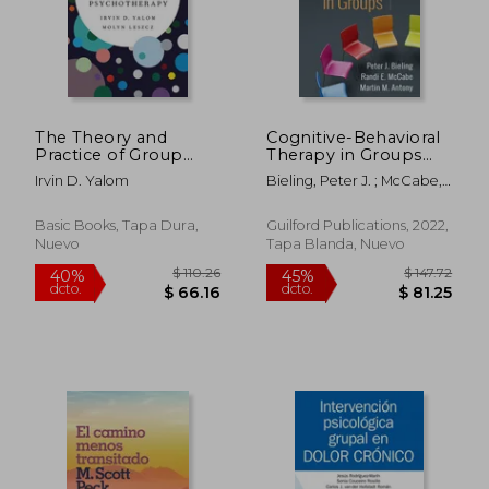
The Theory and
Cognitive-Behavioral
Practice of Group
Therapy in Groups
Psychotherapy (en
(en Inglés)
Irvin D. Yalom
Bieling, Peter J. ; McCabe,
Inglés)
Randi E. ; Antony, Martin M.
Basic Books, Tapa Dura,
Guilford Publications, 2022,
Nuevo
Tapa Blanda, Nuevo
$ 110.26
$ 147.
40%
45%
dcto.
dcto.
$ 66.16
$ 81.