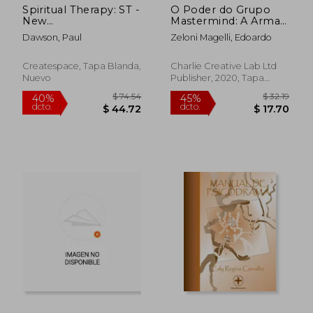
Spiritual Therapy: ST -
O Poder do Grupo
New
Mastermind: A Arma
PSYCHOTHERAPY
Secreta Para sua Vida
Dawson, Paul
Zeloni Magelli, Edoardo
Meets TWELVE
Pessoal e Profissional
STEPS! (en Inglés)
(en Portugués)
Createspace, Tapa Blanda,
Charlie Creative Lab Ltd
Nuevo
Publisher, 2020, Tapa
Blanda, Nuevo