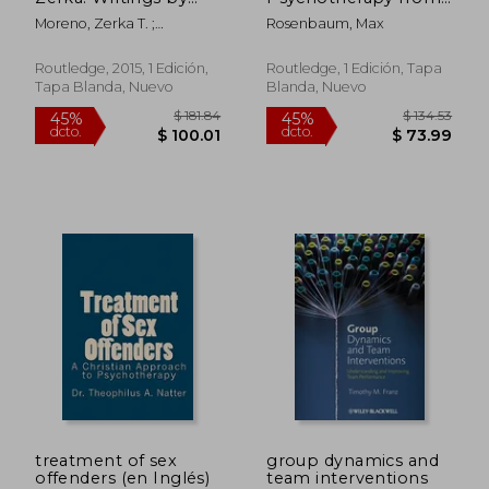
Zerka Toeman
the Southwest (Rle:
Moreno, Zerka T. ;
Rosenbaum, Max
Moreno on
Group Therapy) (en
Schreiber, Edward
Psychodrama,
Inglés)
Sociometry and
Routledge, 2015, 1 Edición,
Routledge, 1 Edición, Tapa
Group
Tapa Blanda, Nuevo
Blanda, Nuevo
Psychotherapy (en
Inglés)
$ 72.35
$ 75.
40%
45%
dcto.
dcto.
$ 43.41
$ 41.
treatment of sex
group dynamics and
offenders (en Inglés)
team interventions