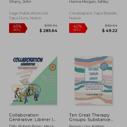
Sharry, John
Hanna Morgan, Ashley
Support Group
Curriculum (en
Inglés)
Sage Publications Ltd,
Createspace, Tapa Blanda,
Tapa Dura, Nuevo
Nuevo
$ 181.84
$ 134.
45%
45%
dcto.
dcto.
$ 100.01
$ 73.
Collaboration
Ten Great Therapy
Générative: Libérer la
Groups: Substance
Puissance Créative de
Abuse and Mental
Dilts, Robert Brian ; Meza,
Brown Lcsw, Kristen