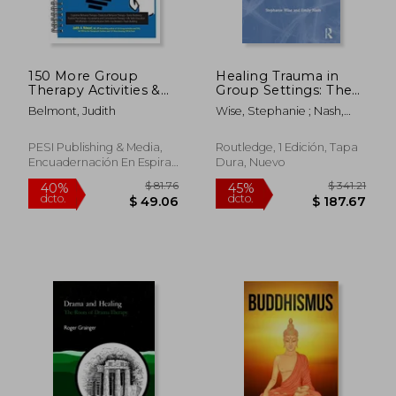
150 More Group
Healing Trauma in
$ 104.69
$ 87.
45%
45%
Therapy Activities &
Group Settings: The
dcto.
dcto.
$ 57.58
$ 48.
TIPS (en Inglés)
Art of Co-Leader
Belmont, Judith
Wise, Stephanie ; Nash,
Attunement (en
Emily
Inglés)
PESI Publishing & Media,
Routledge, 1 Edición, Tapa
Encuadernación En Espiral,
Dura, Nuevo
Nuevo