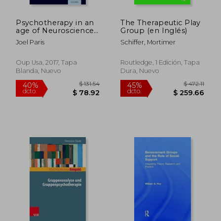
Psychotherapy in an
The Therapeutic Play
age of Neuroscience
Group (en Inglés)
(en Inglés)
Joel Paris
Schiffer, Mortimer
Oup Usa, 2017, Tapa
Routledge, 1 Edición, Tapa
Blanda, Nuevo
Dura, Nuevo
$ 102.14
$ 112
40%
45%
dcto.
dcto.
$ 61.28
$ 62.