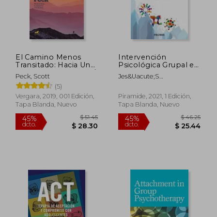
El Camino Menos
Intervención
Transitado: Hacia Una
Psicológica Grupal en
Psicología del Amor /
Dolor Crónico
Peck, Scott
Jes&Uacute;S
The Road Less
Rodr&Iacute;Guez-
(5)
Traveled
Mar&Iacute;N; Sonia
Vergara, 2019, 001 Edición,
Piramide, 2021, 1 Edición,
Couceiro Rosillo; Carlos J.
Tapa Blanda, Nuevo
Tapa Blanda, Nuevo
Van Der Hofstadt
Rom&Aacute;N
$ 51.45
$ 46.
45%
45%
dcto.
dcto.
$ 28.30
$ 25.