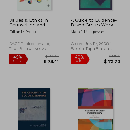
Values & Ethics in
A Guide to Evidence-
Counselling and
Based Group Work
Psychotherapy
(en Inglés)
Gillian M Proctor
Mark J. Macgowan
SAGE Publications Ltd,
Oxford Univ Pr, 2008, 1
Tapa Blanda, Nuevo
Edición, Tapa Blanda,
$ 120.76
$ 38.
40%
40%
Nuevo
dcto.
dcto.
$ 72.46
$ 23.