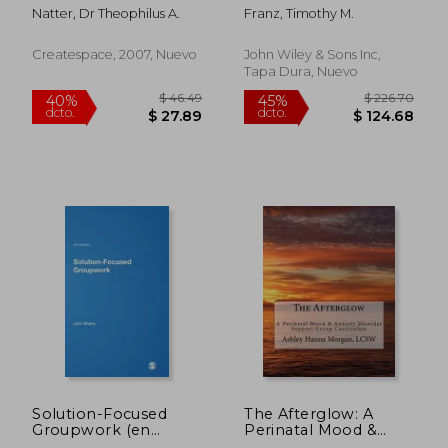
Natter, Dr Theophilus A.
Franz, Timothy M.
Createspace, 2007, Nuevo
John Wiley & Sons Inc,
Tapa Dura, Nuevo
$ 65.68
$ 147
45%
45%
dcto.
dcto.
$ 36.12
$ 81.
Solution-Focused
The Afterglow: A
Groupwork (en
Perinatal Mood &
Inglés)
Anxiety Disorder