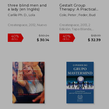
three blind men and
Gestalt Group
a lady (en Inglés)
Therapy: A Practical
Guide: Second Edition
Carlile Ph. D., Lola
Cole, Peter ; Feder, Bud
(en Inglés)
Createspace, 2012, Nuevo
Createspace, 2013, 2
Edición, Tapa Blanda,
Nuevo
$ 67.86
$ 58.
40%
45%
dcto.
dcto.
$ 40.72
$ 32.