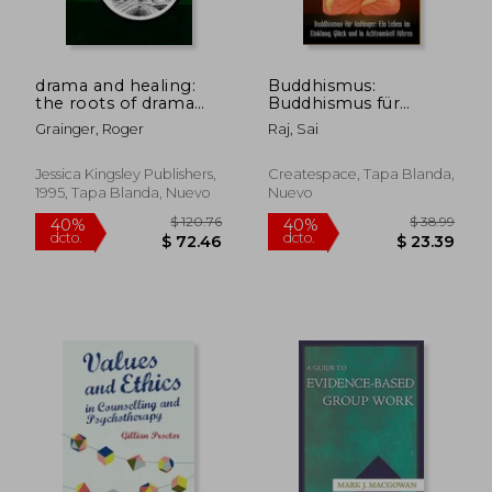
drama and healing:
Buddhismus:
the roots of drama
Buddhismus für
therapy (en Inglés)
Anfänger: Ein Leben
Grainger, Roger
Raj, Sai
im Einklang, Glück
$ 81.76
$ 341
40%
45%
und in Achtsamkeit
dcto.
dcto.
$ 49.06
$ 187.
führen (en Alemán)
Jessica Kingsley Publishers,
Createspace, Tapa Blanda,
1995, Tapa Blanda, Nuevo
Nuevo