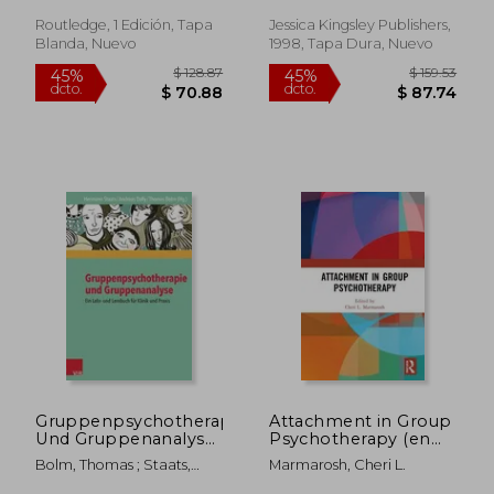
(en Inglés)
Pathways to Human
Understanding (en
Routledge, 1 Edición, Tapa
Jessica Kingsley Publishers,
Inglés)
Blanda, Nuevo
1998, Tapa Dura, Nuevo
$ 97.01
$ 100.
45%
40%
dcto.
dcto.
$ 53.35
$ 60.
Gruppenpsychotherapie
Attachment in Group
Und Gruppenanalyse:
Psychotherapy (en
Ein Lehr- Und
Inglés)
Bolm, Thomas ; Staats,
Marmarosh, Cheri L.
Lernbuch Fur Klinik
Hermann ; Dally, Andreas
Und Praxis (en