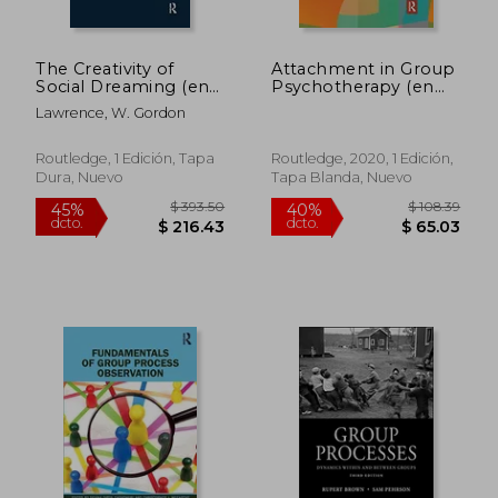
The Creativity of
Attachment in Group
Social Dreaming (en
Psychotherapy (en
Inglés)
Inglés)
Lawrence, W. Gordon
Routledge, 1 Edición, Tapa
Routledge, 2020, 1 Edición,
Dura, Nuevo
Tapa Blanda, Nuevo
$ 133.48
$ 121
45%
40%
dcto.
dcto.
$ 73.41
$ 72.