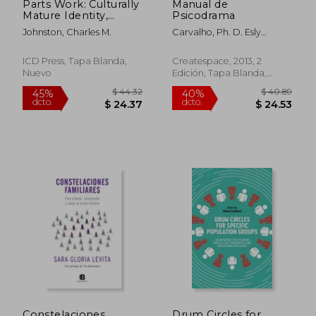
Parts Work: Culturally
Manual de
$ 50.24
$ 53.
40%
40%
Mature Identity,
Psicodrama
dcto.
dcto.
$ 30.14
$ 32.
Relationship, and
Johnston, Charles M.
Carvalho, Ph. D. Esly
Leadership: A Method
Regina
(en Inglés)
ICD Press, Tapa Blanda,
Createspace, 2013, 2
Nuevo
Edición, Tapa Blanda,
Nuevo
Constelaciones
Drum Circles for