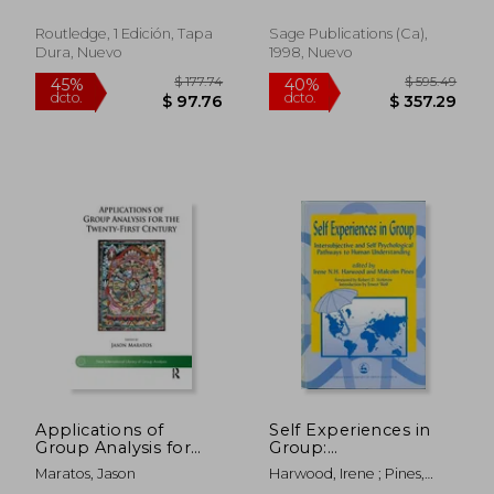
Bibliography, 1946-
1979 (en Inglés)
Routledge, 1 Edición, Tapa
Sage Publications (ca),
Dura, Nuevo
1998, Nuevo
$ 519.34
$ 82.
45%
40%
dcto.
dcto.
$ 285.64
$ 49.
Applications of
Self Experiences in
Group Analysis for
Group:
the Twenty-First
Intersubjective and
Maratos, Jason
Harwood, Irene ; Pines,
Century: Applications
Self Psychological
Malcolm