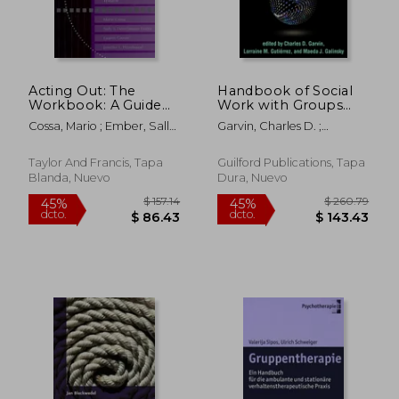
$ 57.90
$ 145.
40%
45%
dcto.
dcto.
$ 34.74
$ 79.
Acting Out: The
Handbook of Social
Workbook: A Guide
Work with Groups
to the Development
(en Inglés)
Cossa, Mario ; Ember, Sally
Garvin, Charles D. ;
and Presentation of
; Glass, Lauren
Gutiérrez, Lorraine M. ;
Issue-Oriented,
Galinsky, Maeda J.
Audience- Interactive,
Taylor And Francis, Tapa
Guilford Publications, Tapa
Improvisational
Blanda, Nuevo
Dura, Nuevo
Theatre (en Inglés)