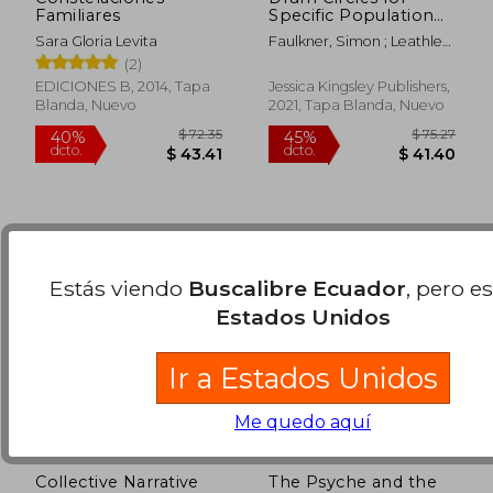
Familiares
Specific Population
Groups: An
Sara Gloria Levita
Faulkner, Simon ; Leathley,
Introduction to Drum
$ 74.54
$ 32
Lu Lu ; Knysh, Mary
40%
45%
(2)
Circles for
dcto.
dcto.
$ 44.72
$ 17.
Therapeutic and
EDICIONES B, 2014, Tapa
Jessica Kingsley Publishers,
Educational
Blanda, Nuevo
2021, Tapa Blanda, Nuevo
Outcomes (en Inglés)
Estás viendo
Buscalibre Ecuador
, pero e
Estados Unidos
Ir a Estados Unidos
Me quedo aquí
Collective Narrative
The Psyche and the