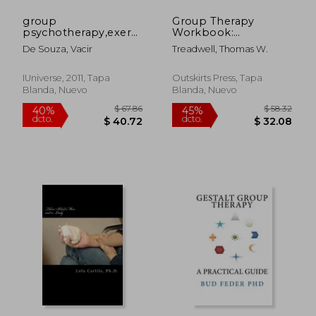
group
Group Therapy
psychotherapy,exercises
Workbook:
at hand (en Inglés)
Integrating Cognitive
De Souza, Vacir
Treadwell, Thomas W.
Behavioral Therapy
with Psychodramatic
Theory and Practice
IUniverse, 2011, Tapa
Outskirts Press, Tapa
(en Inglés)
Blanda, Nuevo
Blanda, Nuevo
$ 46.80
$ 393.
45%
45%
dcto.
dcto.
$ 25.74
$ 216.