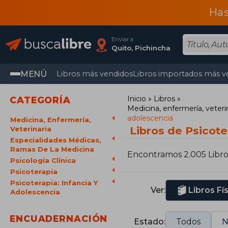
Has
Enviar a
Quito, Pichincha
MENÚ
Libros más vendidos
Libros importados más v
Inicio
Libros
CATEGORÍA
Medicina, enfermería, veteri
adolescencia
Medicina, Enfermería,
Libros de Psicote
Veterinaria
Especialidades Médicas,
Ramas De La Medicina
Encontramos 2.005 Libro
Psicología Clínica
Psicoterapia
Psicoterapia: Infancia Y
Ver:
Libros Fí
Adolescencia
ENCUADERNACIÓN
Estado:
Todos
N