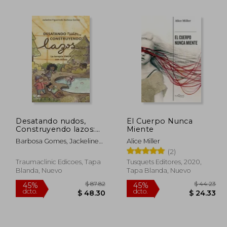
 46.86
$ 4.50
24%
45%
dcto.
dcto.
25.77
$ 3.40
Desatando nudos,
El Cuerpo Nunca
Construyendo lazos:
Miente
La terapia EMDR con
Barbosa Gomes, Jackeline
Alice Miller
niños
Figueiredo
(2)
Traumaclinic Edicoes, Tapa
Tusquets Editores, 2020,
Blanda, Nuevo
Tapa Blanda, Nuevo