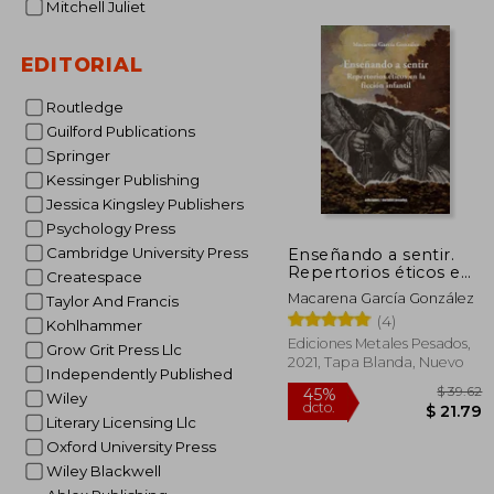
Mitchell Juliet
EDITORIAL
$ 
Routledge
Guilford Publications
Springer
Kessinger Publishing
Jessica Kingsley Publishers
Psychology Press
Cambridge University Press
Enseñando a sentir.
Repertorios éticos en
Createspace
la ficción infantil
Macarena García González
Taylor And Francis
(4)
Kohlhammer
Ediciones Metales Pesados,
Grow Grit Press Llc
2021, Tapa Blanda, Nuevo
Independently Published
Wiley
Literary Licensing Llc
Oxford University Press
Wiley Blackwell