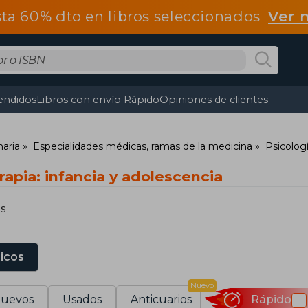
ta 60% dto en libros seleccionados
Ver 
endidos
Libros con envío Rápido
Opiniones de clientes
naria
Especialidades médicas, ramas de la medicina
Psicologí
rapia: infancia y adolescencia
s
sicos
Nuevo
uevos
Usados
Anticuarios
Rápido