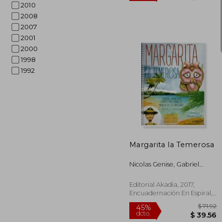
2010
2008
2007
2001
2000
1998
1992
$
45%
dcto.
$ 
Margarita la Temerosa
Nicolas Genise, Gabriel
Genise
Editorial Akadia, 2017,
Encuadernación En Espiral,
Nuevo