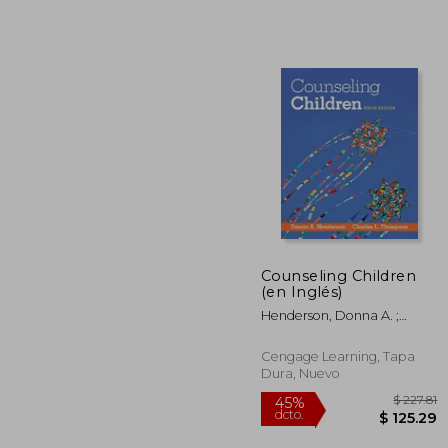
Counseling Children
(en Inglés)
$
45%
Henderson, Donna A. ;
dcto.
$ 
Thompson, Charles L.
Cengage Learning, Tapa
Dura, Nuevo