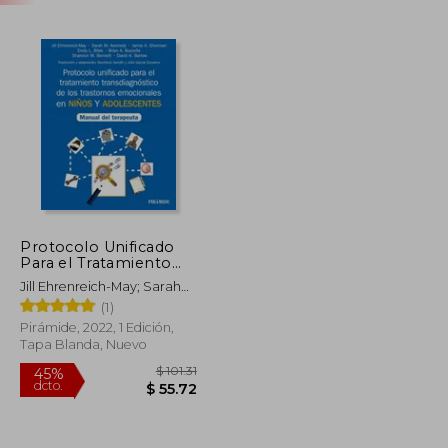
Protocolo Unificado
Para el Tratamiento
Transdiagnóstico de
Jill Ehrenreich-May; Sarah
los Trastornos
M. Kennedy; Jamie A.
(1)
Emocionales en Niños
Sherman; Emily L. Bilek;
y Adolescentes:
Pirámide, 2022, 1 Edición,
Brian A. Buzzella; Shannon
Manual del Terapeuta
Tapa Blanda, Nuevo
M. Bennett; David H. Barlow