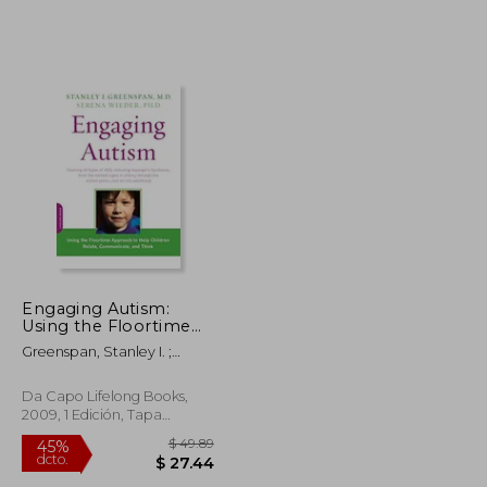
$ 55.98
$ 47.95
45%
dcto.
$ 30.79
$ 26.38
Engaging Autism:
Using the Floortime
Approach to Help
Greenspan, Stanley I. ;
Children Relate,
Wieder, Serena
Communicate, and
Think (a Merloyd
Da Capo Lifelong Books,
Lawrence Book) (en
2009, 1 Edición, Tapa
Inglés)
Blanda, Nuevo