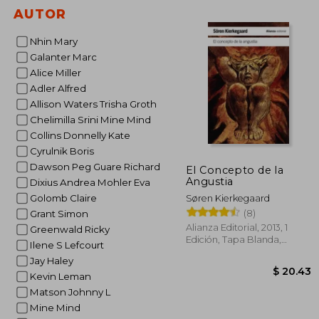
$
45%
AUTOR
dcto.
$ 
Nhin Mary
Galanter Marc
Alice Miller
Adler Alfred
Allison Waters Trisha Groth
Chelimilla Srini Mine Mind
Collins Donnelly Kate
Cyrulnik Boris
Dawson Peg Guare Richard
El Concepto de la
Angustia
Dixius Andrea Mohler Eva
Golomb Claire
Søren Kierkegaard
(8)
Grant Simon
Alianza Editorial, 2013, 1
Greenwald Ricky
Edición, Tapa Blanda,
Ilene S Lefcourt
Nuevo
Jay Haley
Kevin Leman
Matson Johnny L
Mine Mind