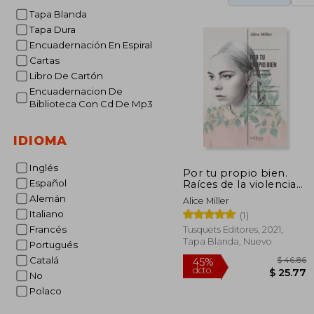
Tapa Blanda
Tapa Dura
Encuadernación En Espiral
Cartas
Libro De Cartón
Encuadernacion De
Biblioteca Con Cd De Mp3
IDIOMA
Inglés
Por tu propio bien.
Español
Raíces de la violencia
en la educación del
Alemán
Alice Miller
niño
Italiano
(1)
Francés
Tusquets Editores, 2021,
Tapa Blanda, Nuevo
Portugués
Catalá
No
Polaco