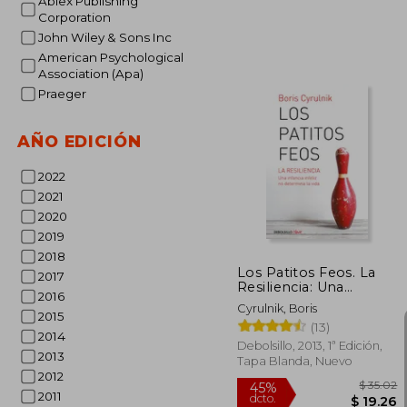
Ablex Publishing
Corporation
John Wiley & Sons Inc
American Psychological
Association (Apa)
$
45%
Praeger
dcto.
$ 
AÑO EDICIÓN
2022
2021
2020
2019
2018
Los Patitos Feos. La
2017
Resiliencia: Una
2016
Infancia Infeliz No
Cyrulnik, Boris
Determina La Vida /
2015
(13)
Ug Ly Ducklings
2014
Debolsillo, 2013, 1ª Edición,
2013
Tapa Blanda, Nuevo
2012
2011