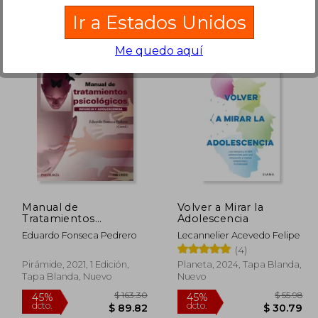
Ir a Estados Unidos
Me quedo aquí
 35.02
$ 97.14
40%
45%
dcto.
dcto.
19.26
$ 58.28
Manual de
Volver a Mirar la
Tratamientos
Adolescencia
Psicológicos: Infancia
Eduardo Fonseca Pedrero
Lecannelier Acevedo Felipe
y Adolescencia
(4)
Pirámide, 2021, 1 Edición,
Planeta, 2024, Tapa Blanda,
Tapa Blanda, Nuevo
Nuevo