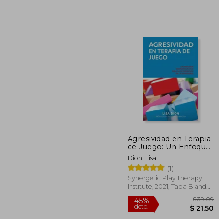
45%
dcto.
$ 
Agresividad en Terapia
de Juego: Un Enfoque
Neurobiologico Para
Dion, Lisa
la Integracion de la
(1)
Intensidad
Synergetic Play Therapy
Institute, 2021, Tapa Blanda,
Nuevo