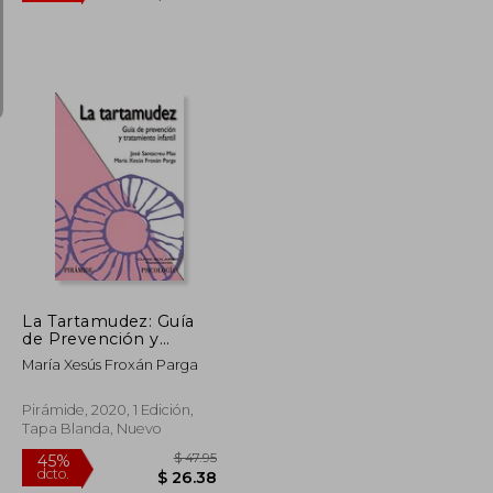
$ 89.65
$ 107.81
40%
dcto.
$ 49.31
$ 64.68
La Tartamudez: Guía
de Prevención y
Tratamiento Infantil
María Xesús Froxán Parga
Pirámide, 2020, 1 Edición,
Tapa Blanda, Nuevo