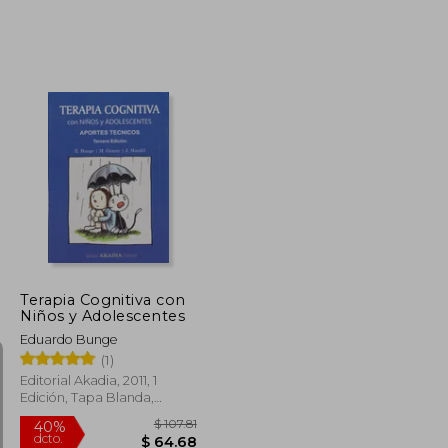
$ 36.38
$ 56.50
45%
dcto.
$ 20.01
$ 31.08
Terapia Cognitiva con
Niños y Adolescentes
Eduardo Bunge
(1)
Editorial Akadia, 2011, 1
Edición, Tapa Blanda,
Nuevo