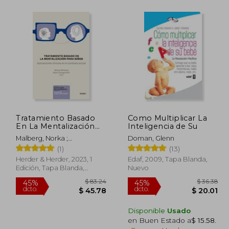
$ 87.82
45%
45%
dcto.
dcto.
20.43
$ 48.30
Tratamiento Basado
Como Multiplicar La
En La Mentalización
Inteligencia de Su
Para Niños.
Malberg, Norka ;
Doman, Glenn
Aplicaciones Clínicas
Dangerfield, Mark
(1)
(13)
En El Contexto Actual
Herder & Herder, 2023, 1
Edaf, 2009, Tapa Blanda,
Edición, Tapa Blanda,
Nuevo
Nuevo
Disponible
Usado
en Buen Estado a
$ 15.58
.