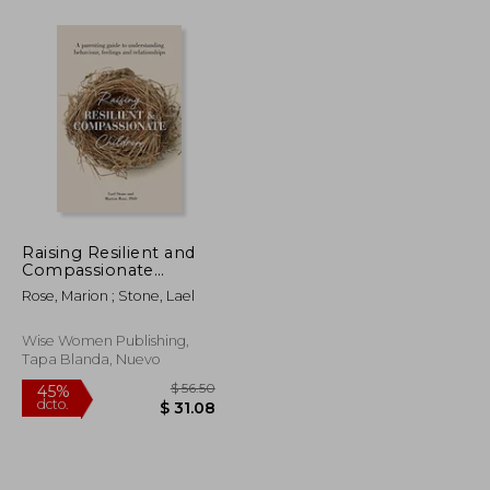
$ 44.23
$ 51.51
40%
dcto.
$ 24.33
$ 30.91
Raising Resilient and
Compassionate
Children: A Parenting
Rose, Marion ; Stone, Lael
Guide to
Understanding
Behaviour, Feelings
Wise Women Publishing,
and Relationships (en
Tapa Blanda, Nuevo
Inglés)