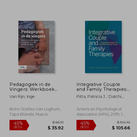
Pedagogiek in de
Integrative Couple
Vingers: Werkboek
and Family Therapies:
 39.09
$ 140.21
40%
40%
Pedagogische
Treatment Models for
Van Rijn, Inge
Pitta, Patricia J. ; Datchi,
dcto.
dcto.
21.50
$ 84.13
Begeleiding in de
Complex Clinical
Corinne C.
Kinderopvang
Issues (en Inglés)
Bohn Stafleu Van Loghum,
American Psychological
Tapa Blanda, Nuevo
Association (APA), 2019, 1
Edición, Tapa Dura, Nuevo