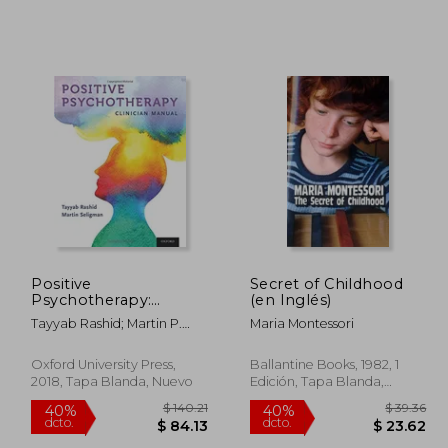
$ 71.92
$ 163.30
45%
45%
dcto.
dcto.
39.56
$ 89.82
Positive
Secret of Childhood
Psychotherapy:
(en Inglés)
Clinician Manual (en
Tayyab Rashid; Martin P.
Maria Montessori
Inglés)
Seligman
Oxford University Press,
Ballantine Books, 1982, 1
2018, Tapa Blanda, Nuevo
Edición, Tapa Blanda,
Nuevo