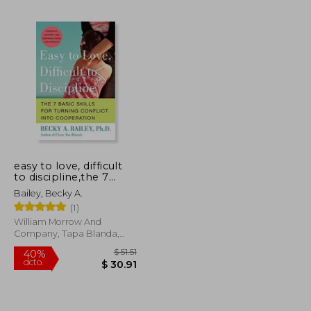
$ 48.62
$ 101.31
45%
dcto.
$ 26.74
$ 55.72
easy to love, difficult
to discipline,the 7
basic skills for turning
Bailey, Becky A.
conflict into
(1)
cooperation (en
Inglés)
William Morrow And
Company, Tapa Blanda,
Nuevo