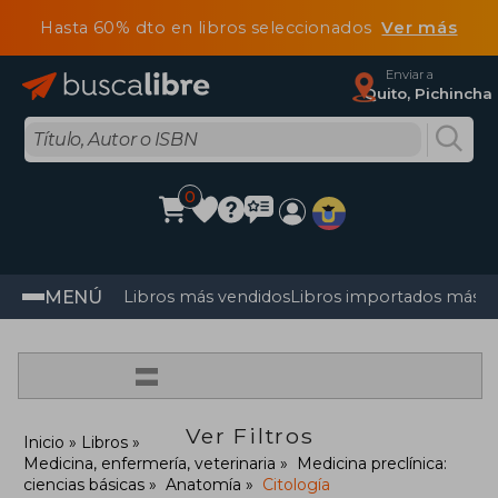
Hasta 60% dto en libros seleccionados
Ver más
Enviar a
Quito, Pichincha
0
MENÚ
Libros más vendidos
Libros importados más v
=
Ver Filtros
Inicio
Libros
Medicina, enfermería, veterinaria
Medicina preclínica:
ciencias básicas
Anatomía
Citología