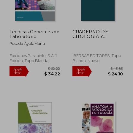
Tecnicas Generales de
CUADERNO DE
Laboratorio
CITOLOGIA Y
FISIOLOGIA (En
Posada AyalaMaria
papel)
Ediciones Paraninfo, S.A, 1
IBERSAF EDITORES, Tapa
Edición, Tapa Blanda,
Blanda, Nuevo
Nuevo
$ 62.22
$ 43.
45%
45%
dcto.
dcto.
$ 34.22
$ 24.