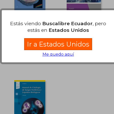
dcto.
dcto.
$ 44.22
$ 25.
Maxi Atlas 2 Citología
Gestión de Muestras
Estás viendo
Buscalibre Ecuador
, pero
(38 cm x 29 cm)
Biológicas
estás en
Estados Unidos
Varios Autores
Mar&Iacute;A Posada
Ayala
Marbán, MADRID, 2018,
Paraninfo, 2020, Tapa
Ir a Estados Unidos
Tapa Dura, Nuevo
Blanda, Nuevo
Me quedo aquí