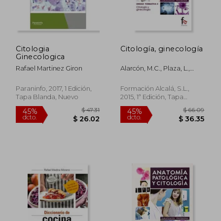
Citologia
Citología, ginecología
Ginecologica
Rafael Martinez Giron
Alarcón, M.C., Plaza, L.,
González, R.
Paraninfo, 2017, 1 Edición,
Formación Alcalá, S.L.,
Tapa Blanda, Nuevo
2015, 1ª Edición, Tapa
Blanda, Nuevo
$ 47.31
$ 66.
45%
45%
dcto.
dcto.
$ 26.02
$ 36.