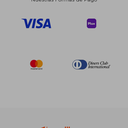
$ 114.33
45%
dcto.
$ 62.88