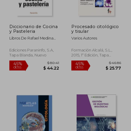
Diccionario de Cocina
Procesado citológico
y Pasteleria
y tisular
Libros De Rafael Medina
Varios Autores
Moreno
Ediciones Paraninfo, S.A,
Formación Alcalá, S.L.,
Tapa Blanda, Nuevo
2015, 1ª Edición, Tapa
Blanda, Nuevo
$ 80.41
$ 46.
45%
45%