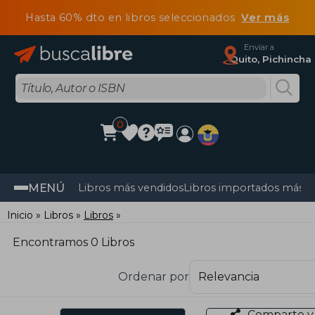
Hasta 60% dto en libros seleccionados
Ver más
Enviar a
Quito, Pichincha
0
MENÚ
Libros más vendidos
Libros importados más v
Inicio
Libros
Libros
Encontramos 0 Libros
Ordenar por
Comparte y