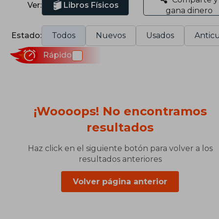
Ver:
Libros Físicos
gana dinero
Estado:
Todos
Nuevos
Usados
Anticu
Rápido
¡Woooops! No encontramos
resultados
Haz click en el siguiente botón para volver a los
resultados anteriores
Volver página anterior