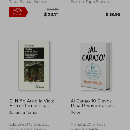
Tapa Blanda, Nuevo
Edición, Tapa Blanda,
Nuevo
El Niño Ante la Vida:
Al Carajo 10 Claves
$ 35.86
$ 59.
45%
45%
Enfrentamiento,
Para Reinventarse
dcto.
dcto.
$ 19.72
$ 32.
Competencia y
con Coraje
Johanna Turner
Rolon
Cognición
Ediciones Morata, S.L.,
Planeta, 2015, Tapa
Tapa Blanda, Nuevo
Blanda,
Usado