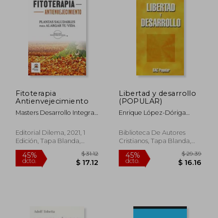
Fitoterapia
Libertad y desarrollo
Antienvejecimiento
(POPULAR)
$ 40.01
$ 56.
45%
45%
dcto.
dcto.
$ 22.01
$ 31.
Masters Desarrollo Integral
Enrique López-Dóriga
De La Persona
Oller
Editorial Dilema, 2021, 1
Biblioteca De Autores
Edición, Tapa Blanda,
Cristianos, Tapa Blanda,
Nuevo
Nuevo