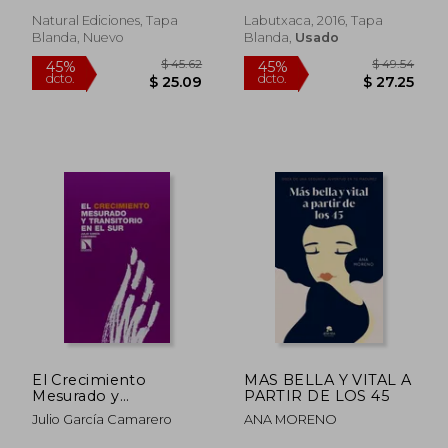
Natural Ediciones, Tapa
Labutxaca, 2016, Tapa
Blanda, Nuevo
Blanda,
Usado
$ 36.95
$ 38.
45%
45%
dcto.
dcto.
$ 20.32
$ 21.
El Crecimiento
MAS BELLA Y VITAL A
Mesurado y
PARTIR DE LOS 45
Transitorio en el sur
Julio García Camarero
ANA MORENO