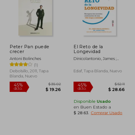
Peter Pan puede
El Reto de la
crecer
Longevidad
Antoni Bolinches
Dinicolantonio, James ;
Fung, Jason
(1)
Debolsillo, 2011, Tapa
Edaf, Tapa Blanda, Nuevo
Blanda, Nuevo
Disponible
Usado
en Buen Estado a
$ 28.63
.
Comprar Usado
$ 35.02
$ 52
45%
45%
dcto.
dcto.
$ 19.26
$ 28.