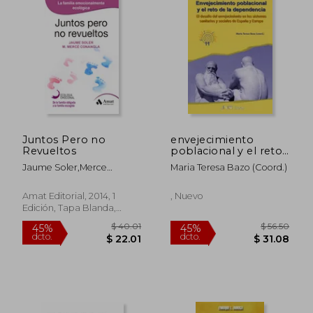
$ 69.
45%
dcto.
$ 20.95
$ 38.
Juntos Pero no
envejecimiento
Revueltos
poblacional y el reto
de la dependencia
Jaume Soler,Merce
Maria Teresa Bazo (coord.)
Conangla
Amat Editorial, 2014, 1
, Nuevo
Edición, Tapa Blanda,
Nuevo