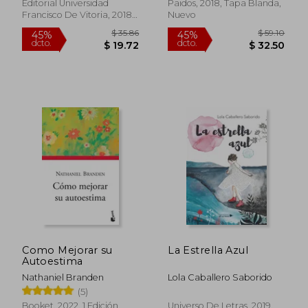
Editorial Universidad
Paidos, 2018, Tapa Blanda,
Francisco De Vitoria, 2018,
Nuevo
Tapa Blanda, Nuevo
$ 45.62
$ 49.
45%
45%
dcto.
dcto.
$ 25.09
$ 27.
Como Mejorar su
La Estrella Azul
Autoestima
Nathaniel Branden
Lola Caballero Saborido
(5)
Booket, 2022, 1 Edición,
Universo De Letras, 2019,