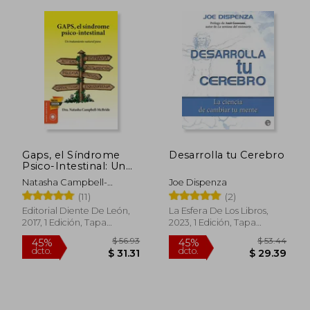
Gaps, el Síndrome
Desarrolla tu Cerebro
Psico-Intestinal: Un
Tratamiento Natural
Natasha Campbell-
Joe Dispenza
Para el Autismo, la
McBride
(11)
(2)
Dispraxia, el Trastorno
por Déficit de
Editorial Diente De León,
La Esfera De Los Libros,
Atención con o sin. Y
2017, 1 Edición, Tapa
2023, 1 Edición, Tapa
la Esquizofrenia.
Blanda, Nuevo
Blanda, Nuevo
(Salud y Plantas)