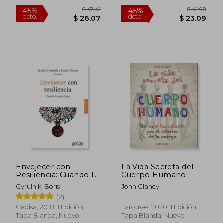
Envejecer con
La Vida Secreta del
Resiliencia: Cuando la
Cuerpo Humano
Vejez Llega
Cyrulnik, Boris
John Clancy
(2)
Gedisa, 2018, 1 Edición,
Larousse, 2020, 1 Edición,
$ 83.72
$ 58.
45%
45%
Tapa Blanda, Nuevo
Tapa Blanda, Nuevo
dcto.
dcto.
$ 46.05
$ 32.