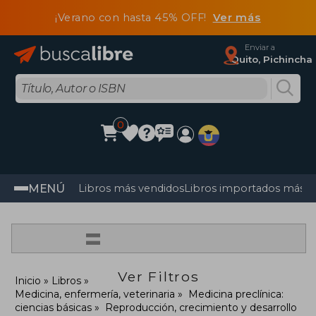
¡Verano con hasta 45% OFF!
Ver más
Enviar a
Quito, Pichincha
0
MENÚ
Libros más vendidos
Libros importados más v
=
Ver Filtros
Inicio
Libros
Medicina, enfermería, veterinaria
Medicina preclínica:
ciencias básicas
Reproducción, crecimiento y desarrollo