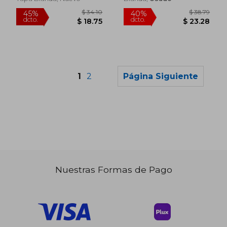
1
2
Página Siguiente
Nuestras Formas de Pago
$ 33.47
$ 47
45%
45%
dcto.
dcto.
$ 18.41
$ 25.