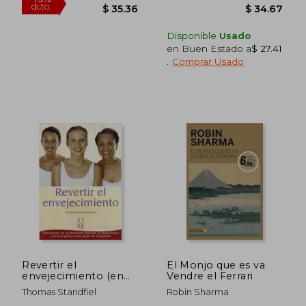
Disponible
Usado
$ 52.55
$ 30.
45%
45%
en Buen Estado a
$ 27.41
dcto.
dcto.
$ 28.90
$ 16.
.
Comprar Usado
Revertir el
El Monjo que es va
envejecimiento (en
Vendre el Ferrari
Inglés)
Thomas Standfiel
Robin Sharma