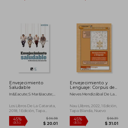
$ 32.03
$ 33.
45%
45%
dcto.
dcto.
$ 17.61
$ 18.
Envejecimiento
Envejecimiento y
Saludable
Lenguaje: Corpus de
Muestras de Habla de
In&Eacute;S Mar&Iacute;A
Nieves Mendizábal De La
Personas con
Comino Sanz; Clara
Cruz; Enrique González
Deterioro Cognitivo
S&Aacute;Nchez Pablo
Martín; Natalia Jimeno
Leve en Entrevistas
Los Libros De La Catarata,
Nau Llibres, 2022, 1 Edición,
Bulnes; Carolina Sánchez
Estructuradas
2018, 1 Edición, Tapa
Tapa Blanda, Nuevo
Gil
Blanda, Nuevo