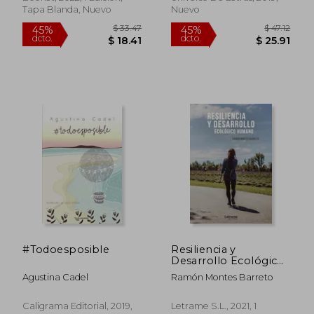
Tapa Blanda, Nuevo
Nuevo
$ 48.62
$ 24.
45%
45%
dcto.
dcto.
$ 26.74
$ 13.
#Todoesposible
Resiliencia y
Desarrollo Ecológico
Humano
Agustina Cadel
Ramón Montes Barreto
Caligrama Editorial, 2019,
Letrame S.L., 2021, 1