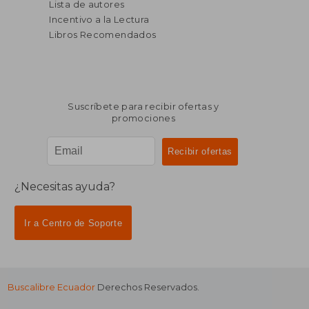
Lista de autores
$ 34.10
$ 38.
45%
40%
Incentivo a la Lectura
dcto.
dcto.
$ 18.75
$ 23.
Libros Recomendados
Suscríbete para recibir ofertas y
promociones
¿Necesitas ayuda?
Ir a Centro de Soporte
Buscalibre Ecuador
Derechos Reservados.