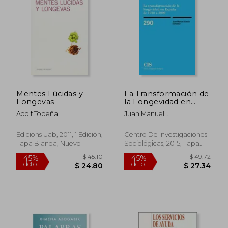
Mentes Lúcidas y
La Transformación de
Longevas
la Longevidad en
España de 1910 a
Adolf Tobeña
Juan Manuel
2009
Garc&Iacute;A
$ 31.12
$ 29.
45%
45%
Gonz&Aacute;Lez
Edicions Uab, 2011, 1 Edición,
Centro De Investigaciones
dcto.
dcto.
$ 17.12
$ 16.
Tapa Blanda, Nuevo
Sociológicas, 2015, Tapa
Blanda, Nuevo