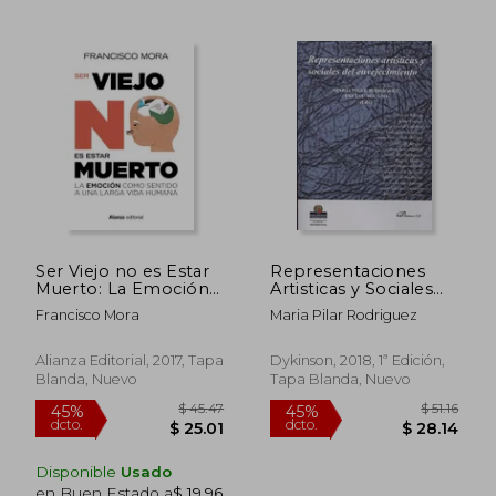
Ser Viejo no es Estar
Representaciones
Muerto: La Emoción
Artisticas y Sociales
Como Sentido a una
del Envejecimiento
Francisco Mora
Maria Pilar Rodriguez
Larga Vida
Alianza Editorial, 2017, Tapa
Dykinson, 2018, 1ª Edición,
$ 45.24
$ 37.
45%
45%
Blanda, Nuevo
Tapa Blanda, Nuevo
dcto.
dcto.
$ 24.88
$ 20.
Disponible
Usado
en Buen Estado a
$ 19.96