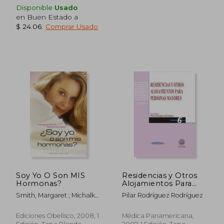
Disponible
Usado
en Buen Estado a
$ 24.06
.
Comprar Usado
$ 36.38
$ 56.
45%
45%
dcto.
dcto.
$ 20.01
$ 31.
Soy Yo O Son MIS
Residencias y Otros
Hormonas?
Alojamientos Para
Personas Mayores
Smith, Margaret ; Michalka,
Pilar Rodríguez Rodríguez
Patricia
Ediciones Obelisco, 2008, 1
Médica Panamericana,