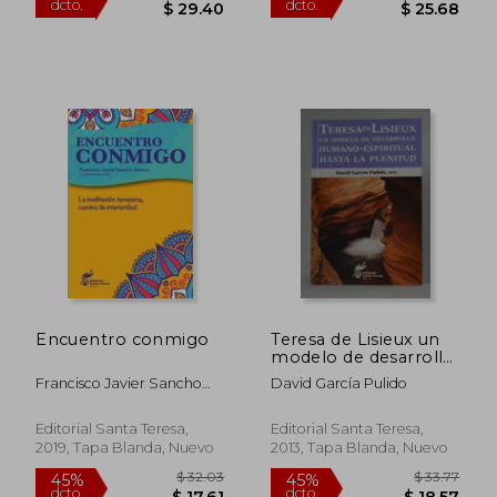
$ 45.47
$ 51
45%
45%
dcto.
dcto.
$ 25.01
$ 28.
Encuentro conmigo
Teresa de Lisieux un
modelo de desarrollo
humano-espiritual
Francisco Javier Sancho
David García Pulido
hasta la plenitud
Fermín (Coord.)
Editorial Santa Teresa,
Editorial Santa Teresa,
2019, Tapa Blanda, Nuevo
2013, Tapa Blanda, Nuevo