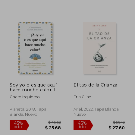
$ 49.28
$ 86
45%
45%
dcto.
dcto.
$ 27.11
$ 47.
Soy yo o es que aquí
El tao de la Crianza
hace mucho calor: Lo
último en nutrición,
Charo Izquierdo
Erin Cline
deporte, salud, sexo,
belleza..., para
disfrutar sin
Planeta, 2018, Tapa
Ariel, 2022, Tapa Blanda,
complejos durante la
Blanda, Nuevo
Nuevo
menopausia (No
Ficción)