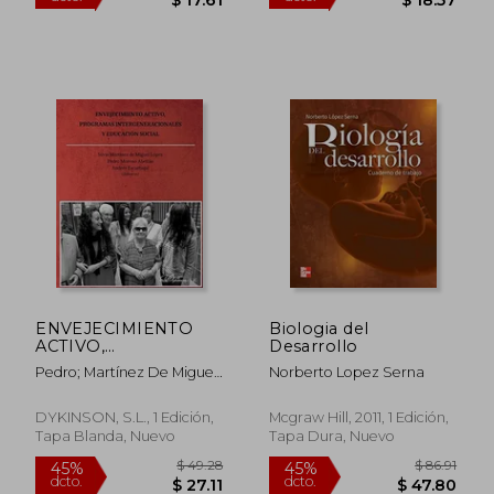
$ 53.46
$ 46.
45%
45%
dcto.
dcto.
$ 29.40
$ 25.
ENVEJECIMIENTO
Biologia del
ACTIVO,
Desarrollo
PROGRAMAS
Pedro; Martínez De Miguel
Norberto Lopez Serna
INTERGENERACIONALES
López, Silvia; Escarbajal De
Y EDUCACION
Haro, Andrés, (eds.) Moreno
SOCIAL
DYKINSON, S.L., 1 Edición,
Mcgraw Hill, 2011, 1 Edición,
Abellán
Tapa Blanda, Nuevo
Tapa Dura, Nuevo