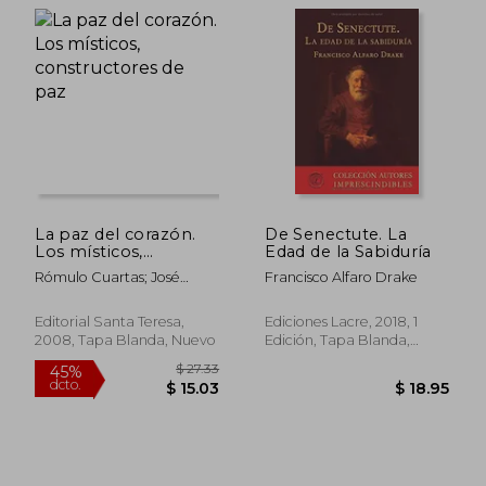
$ 56.93
$ 53.
45%
45%
dcto.
dcto.
$ 31.31
$ 29.
La paz del corazón.
De Senectute. La
Los místicos,
Edad de la Sabiduría
constructores de paz
Rómulo Cuartas; José
Francisco Alfaro Drake
Vicente Rodríguez;
Francisco Sancho Fermín;
Editorial Santa Teresa,
Ediciones Lacre, 2018, 1
Francese Torradeflot
2008, Tapa Blanda, Nuevo
Edición, Tapa Blanda,
Nuevo