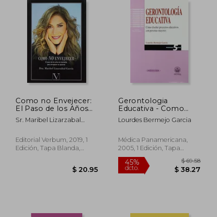
$ 27.33
45%
dcto.
$ 15.03
$ 18.
Como no Envejecer:
Gerontologia
El Paso de los Años
Educativa - Como
es Inevitable, Pero
Disenar Programas
Sr. Maribel Lizarzabal
Lourdes Bermejo Garcia
Envejecer es
Educativos con
García
Opcional
Personas Mayores
Editorial Verbum, 2019, 1
Médica Panamericana,
Edición, Tapa Blanda,
2005, 1 Edición, Tapa
Nuevo
Blanda, Nuevo