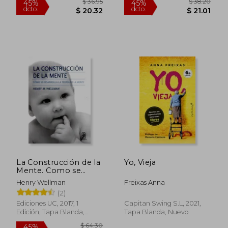
$ 47.41
$ 41.
45%
45%
dcto.
dcto.
$ 26.07
$ 23.
La Construcción de la
Yo, Vieja
Mente. Como se
Desarrolla la Teoría
Henry Wellman
Freixas Anna
de la Mente
(2)
Ediciones UC, 2017, 1
Capitan Swing S.L, 2021,
Edición, Tapa Blanda,
Tapa Blanda, Nuevo
Nuevo