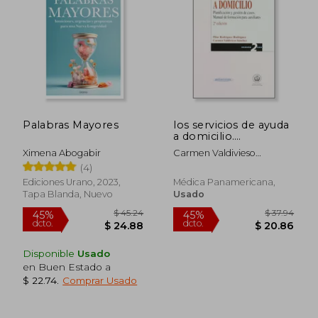
Palabras Mayores
los servicios de ayuda
a domicilio.
planificación y
Ximena Abogabir
Carmen Valdivieso
gestión de casos.
Sánchez,pilar Rodríguez
(4)
manual de formación
Rodríguez
para auxiliares.
Ediciones Urano, 2023,
Médica Panamericana,
Tapa Blanda, Nuevo
Usado
$ 45.10
$ 49.
45%
45%
dcto.
dcto.
$ 24.80
$ 27.
Disponible
Usado
en Buen Estado a
$ 22.74
.
Comprar Usado