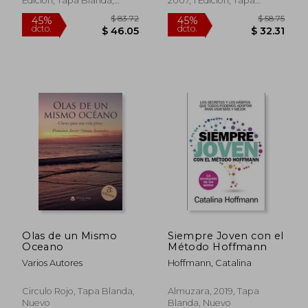
Edición, Tapa Blanda,
2007, 1 Edición, Tapa
Nuevo
Blanda, Nuevo
$ 46.68
$ 50.
45%
45%
dcto.
dcto.
$ 25.68
$ 27.
Olas de un Mismo
Siempre Joven con el
Oceano
Método Hoffmann
Varios Autores
Hoffmann, Catalina
Circulo Rojo, Tapa Blanda,
Almuzara, 2019, Tapa
Nuevo
Blanda, Nuevo