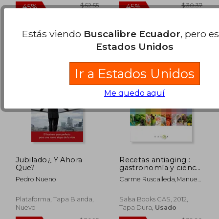
Estás viendo
Buscalibre Ecuador
, pero e
Estados Unidos
Ir a Estados Unidos
Me quedo aquí
Jubilado¿ Y Ahora
Recetas antiaging :
Que?
gastronomía y ciencia
(Paperback)
Pedro Nueno
Carme Ruscalleda,Manuel
Sánchez Sánchez,Raul
Balam Ruscalleda
Plataforma, Tapa Blanda,
Salsa Books CAS, 2012,
Nuevo
Tapa Dura,
Usado