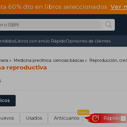
ta 60% dto en libros seleccionados
Ver 
endidos
Libros con envío Rápido
Opiniones de clientes
naria
Medicina preclínica: ciencias básicas
Reproducción, cre
na reproductiva
s
sicos
Nuevo
uevos
Usados
Anticuarios
Rápido