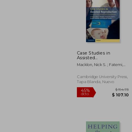
Case Studies in
Assisted
$ 
40%
Reproduction:
dcto.
$ 1
Macklon, Nick S. ; Fatemi,
Common and
Human M. ; Norman, Robert
Uncommon
J.
Presentations (en
Cambridge University Press,
Inglés)
Tapa Blanda, Nuevo