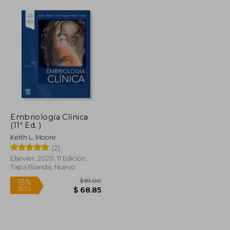
Embriología Clínica
(11ª Ed. )
Keith L. Moore
(2)
Elsevier, 2020, 11 Edición,
Tapa Blanda, Nuevo
$ 49.54
$ 81.00
15%