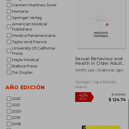
Carmen Martinez Jover
Humana
Springer Verlag
$
40%
American Medical
dcto.
$ 
Publishers
Medica Panamericana
Taylor And Francis
University Of California
Press
Sexual Behaviour and
Hayle Medical
Health in Older Adults
Balboa Press
(en Inglés)
Smith, Lee ; Grabovac, Igor
De Gruyter
Springer, Tapa Blanda,
AÑO EDICIÓN
Nuevo
2022
2021
2020
2019
2018