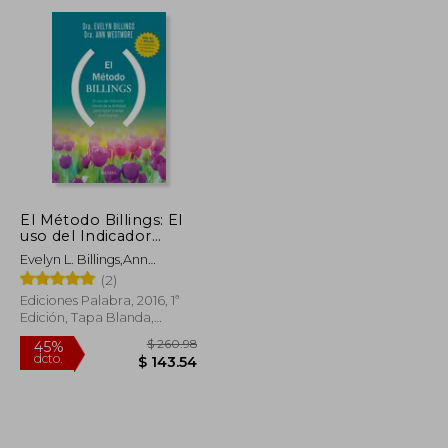
dcto.
$ 27.25
$ 68.85
El Método Billings: El
uso del Indicador
Natural de la Fertilidad
Evelyn L. Billings,Ann
Para Lograr o Evitar el
Westmore,Pam Brewster
(2)
Embarazo
Ediciones Palabra, 2016, 1ª
Edición, Tapa Blanda,
Usado