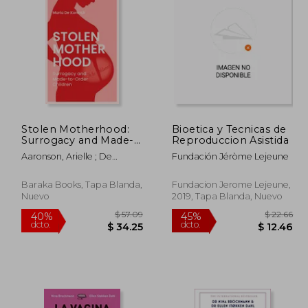
 516.38
$ 184.84
45%
45%
dcto.
dcto.
84.01
$ 101.66
Stolen Motherhood:
Bioetica y Tecnicas de
Surrogacy and Made-
Reproduccion Asistida
To-Order Children (en
Aaronson, Arielle ; De
Fundación Jéròme Lejeune
Inglés)
Koninck, Maria
Baraka Books, Tapa Blanda,
Fundacion Jerome Lejeune,
Nuevo
2019, Tapa Blanda, Nuevo