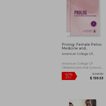
$
45%
dcto.
$ 2
Prolog: Female Pelvic
Medicine and
Reconstructive
American College Of
Surgery (Assessment
Obstetricians And Gy
& Critique) (en Inglés)
American College Of
Obstetricians And Gynecol,
Tapa Blanda, Nuevo