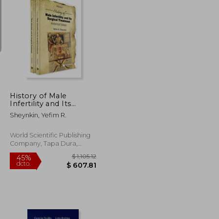
$ 295.18
$ 408.49
45%
dcto.
$ 162.35
$ 224.67
History of Male
Infertility and Its
Surgical Treatment:
Sheynkin, Yefim R.
Historical Essays (in 2
Volumes) (en Inglés)
World Scientific Publishing
Company, Tapa Dura,
Nuevo