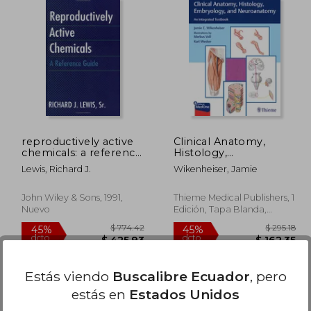
 47.26
$ 61.91
40%
45%
dcto.
dcto.
28.36
$ 37.15
reproductively active
Clinical Anatomy,
chemicals: a reference
Histology,
guide (en Inglés)
Embryology, and
Lewis, Richard J.
Wikenheiser, Jamie
Neuroanatomy: An
Integrated Textbook
(en Inglés)
John Wiley & Sons, 1991,
Thieme Medical Publishers, 1
Nuevo
Edición, Tapa Blanda,
Nuevo
Estás viendo
Buscalibre Ecuador
, pero
estás en
Estados Unidos