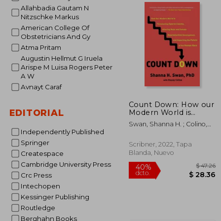
Allahbadia Gautam N
$
Nitzschke Markus
45%
dcto.
$
American College Of
Obstetricians And Gy
Atma Pritam
Augustin Hellmut G Iruela
Arispe M Luisa Rogers Peter
A W
Avnayt Caraf
Count Down: How our
EDITORIAL
Modern World is
Threatening Sperm
Swan, Shanna H. ; Colino,
Counts, Altering Male
Independently Published
Stacey
and Female
Springer
Reproductive
Scribner, 2022, Tapa
Development, and
Blanda, Nuevo
Createspace
Imperiling the Future
Cambridge University Press
of the Human Race
(en Inglés)
Crc Press
Intechopen
Kessinger Publishing
Routledge
Berghahn Books