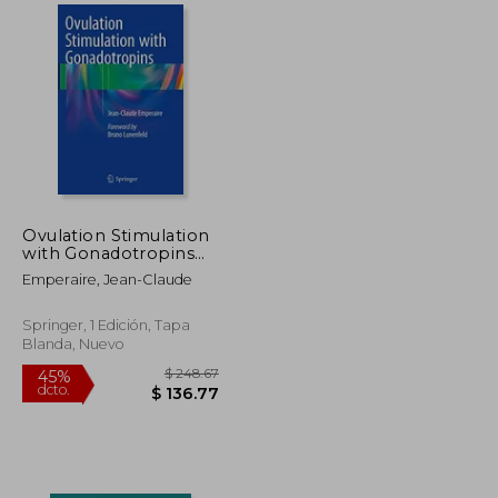
$ 260.98
45%
dcto.
$ 30.40
$ 143.54
Ovulation Stimulation
with Gonadotropins
(en Inglés)
Emperaire, Jean-Claude
Springer, 1 Edición, Tapa
Blanda, Nuevo