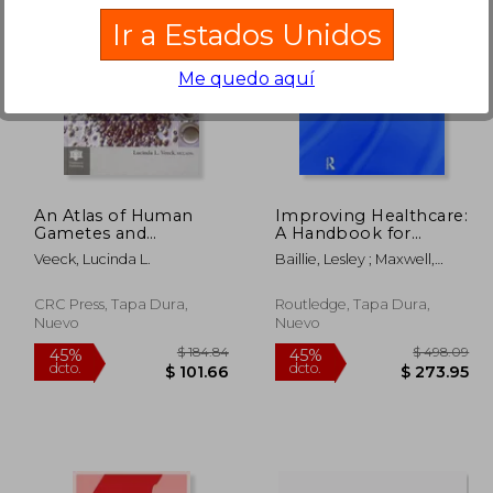
Ir a Estados Unidos
Me quedo aquí
226.80
$ 774.42
45%
45%
dcto.
dcto.
24.74
$ 425.93
An Atlas of Human
Improving Healthcare:
Gametes and
A Handbook for
Conceptuses: An
Practitioners (en
Veeck, Lucinda L.
Baillie, Lesley ; Maxwell,
Illustrated Reference
Inglés)
Elaine
for Assisted
Reproductive
CRC Press, Tapa Dura,
Routledge, Tapa Dura,
Technology (en
Nuevo
Nuevo
Inglés)