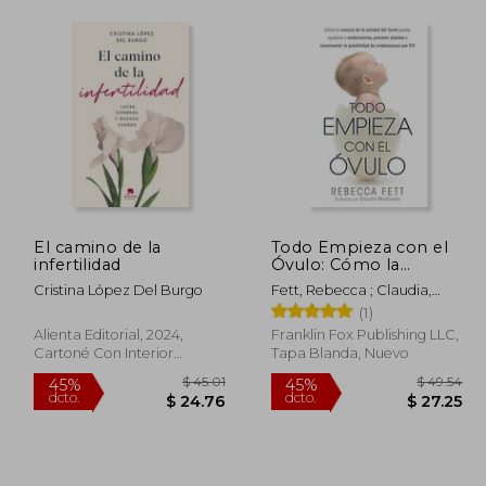
El camino de la
Todo Empieza con el
infertilidad
Óvulo: Cómo la
Ciencia de la Calidad
Cristina López Del Burgo
Fett, Rebecca ; Claudia,
del Óvulo Puede
Maytorena
(1)
Ayudarla a
Embarazarse, Prevenir
Alienta Editorial, 2024,
Franklin Fox Publishing LLC,
Abortos e
Cartoné Con Interior
Tapa Blanda, Nuevo
Incrementar la
Cartón, Nuevo
Posibilidad de
Embarazarse por fiv
 89.84
$ 45.01
45%
45%