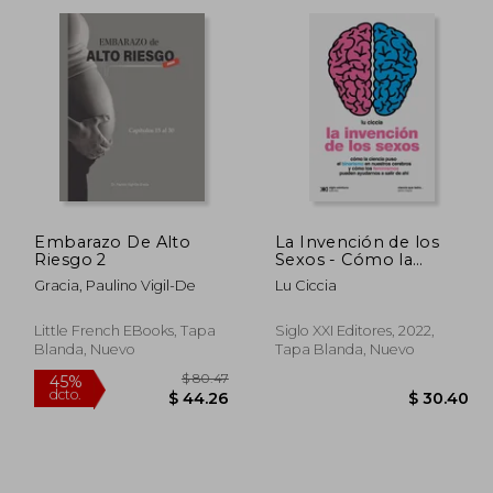
dcto.
dcto.
49.41
$ 24.76
Embarazo De Alto
La Invención de los
Riesgo 2
Sexos - Cómo la
Ciencia Puso el
Gracia, Paulino Vigil-De
Lu Ciccia
Binarismo en Nuestros
Cerebros y Cómo los
Feminismos Pueden
Little French EBooks, Tapa
Siglo XXI Editores, 2022,
Ayudarnos a Salir de
Blanda, Nuevo
Tapa Blanda, Nuevo
ahí