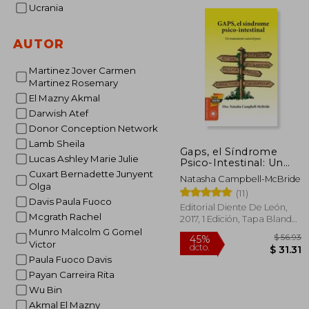
dcto.
$ 
Ucrania
AUTOR
Martinez Jover Carmen
Martinez Rosemary
El Mazny Akmal
Darwish Atef
Donor Conception Network
Lamb Sheila
Gaps, el Síndrome
Lucas Ashley Marie Julie
Psico-Intestinal: Un
Tratamiento Natural
Cuxart Bernadette Junyent
Natasha Campbell-McBride
Para el Autismo, la
Olga
(11)
Dispraxia, el Trastorno
Davis Paula Fuoco
por Déficit de
Editorial Diente De León,
Mcgrath Rachel
Atención con o sin. Y
2017, 1 Edición, Tapa Blanda,
la Esquizofrenia. (Salud
Nuevo
Munro Malcolm G Gomel
y Plantas)
Victor
Paula Fuoco Davis
Payan Carreira Rita
Wu Bin
Akmal El Mazny