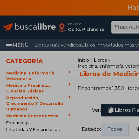
Has
Enviar a
Quito, Pichincha
MENÚ
Libros más vendidos
Libros importados más v
Inicio
Libros
CATEGORÍA
Medicina, enfermería, veteri
Libros de Medici
Medicina, Enfermería,
Veterinaria
Medicina Preclínica:
Encontramos 1.350 Libro
Ciencias Básicas
Reproducción,
Crecimiento Y Desarrollo
Humanos
Ver:
Libros Fí
Medicina Reproductiva
Embriología
Estado:
Todos
N
Infertilidad Y Fecundación