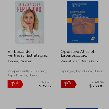
 56.93
$ 80.47
45%
dcto.
 31.31
$ 44.26
En busca de la
Operative Atlas of
Fertilidad: Estrategias
Laparoscopic
para vivir la búsqueda
Reconstructive
Jonnes, Carmen
Ramalingam, Manickam ;
de embarazo con
Urology [With DVD]
Patel, Vipul R.
calma y felicidad.
(en Inglés)
Independently Published,
Springer, Tapa Dura, Nuevo
Tapa Blanda, Nuevo