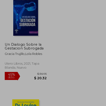
$ 498.09
$ 1,105.12
45%
dcto.
$ 273.95
$ 607.81
Un Dialogo Sobre la
Gestacion Subrogada
Gracia Trujillo,Lola Robles
Utero Libros, 2021, Tapa
Blanda, Nuevo