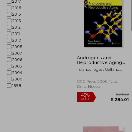
2017
2016
2015
2013
2012
2011
$ 
45%
dcto.
$ 1
2010
2008
2007
Androgens and
2006
Reproductive Aging
2005
(en Inglés)
Tulandi, Togas ; Gelfand,
2004
Morrie
2000
CRC Press, 2006, Tapa
1998
Dura, Nuevo