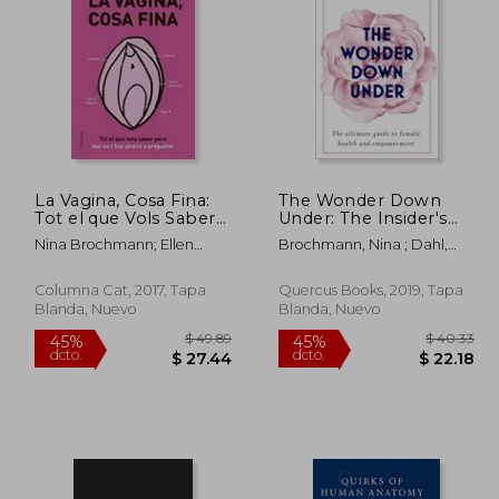
La Vagina, Cosa Fina:
The Wonder Down
Tot el que Vols Saber
Under: The Insider's
265.89
$ 57.09
40%
45%
Però mai no T'Has
Guide to the Anatomy,
dcto.
dcto.
59.53
$ 34.25
Nina Brochmann; Ellen
Brochmann, Nina ; Dahl,
Atrevit a Preguntar
Biology, and Reality of
St&Ordm;Kken Dahl
Ellen Stokken ; Moffatt, Lucy
(no Ficció Columna)
the Vagina (en Inglés)
(en Catalán)
Columna Cat, 2017, Tapa
Quercus Books, 2019, Tapa
Blanda, Nuevo
Blanda, Nuevo