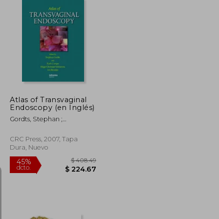
$ 423.66
$ 248.67
45%
dcto.
$ 233.01
$ 136.77
Atlas of Transvaginal
Endoscopy (en Inglés)
Gordts, Stephan ;
Verhoeven, Hugo C. ;
Campo, Rudi
CRC Press, 2007, Tapa
Dura, Nuevo