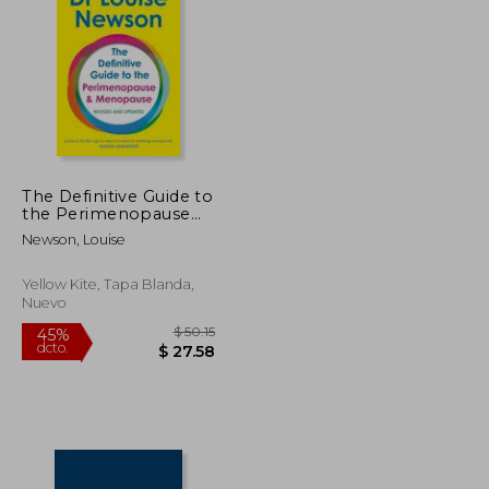
The Definitive Guide to
the Perimenopause
$ 22.66
$ 36.95
45%
and Menopause (en
dcto.
$ 12.46
$ 20.32
Newson, Louise
Inglés)
Yellow Kite, Tapa Blanda,
Nuevo