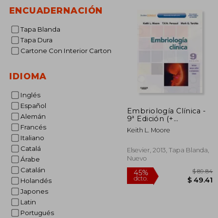
ENCUADERNACIÓN
Tapa Blanda
Tapa Dura
Cartone Con Interior Carton
IDIOMA
Inglés
Español
Embriología Clínica -
Alemán
9ª Edición (+
Studentconsult)
Francés
Keith L. Moore
Italiano
Catalá
Elsevier, 2013, Tapa Blanda,
Nuevo
Árabe
Catalán
Holandés
Japones
Latin
Portugués
$
45%