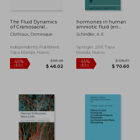
The Fluid Dynamics
hormones in human
of Craniosacral
amniotic fluid (en
Therapy:
Inglés)
Clothiaux, Dominique
Schindler, A. E.
Foundational
Biodynamics (en
Inglés)
Independently Published,
Springer, 2011, Tapa
Tapa Blanda, Nuevo
Blanda, Nuevo
$ 108.36
$ 273.
40%
45%
dcto.
dcto.
$ 65.02
$ 150.