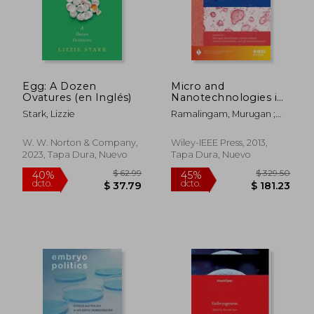
Egg: A Dozen
Micro and
Ovatures (en Inglés)
Nanotechnologies in
Engineering Stem
Stark, Lizzie
Ramalingam, Murugan ;
Cells and Tissues (en
Jabbari, Esmaiel ;
Inglés)
Ramakrishna, Seeram
W. W. Norton & Company,
Wiley-IEEE Press, 2013,
2023, Tapa Dura, Nuevo
Tapa Dura, Nuevo
$ 127.40
$ 677.
45%
45%
dcto.
dcto.
$ 70.07
$ 372.