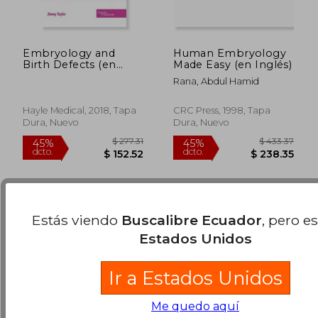
Embryology and
Human Embryology
Birth Defects (en
Made Easy (en Inglés)
Inglés)
Rana, Abdul Hamid
$ 114.31
$ 108.
40%
45%
dcto.
dcto.
Hayle Medical, 2018, Tapa
CRC Press, 1998, Tapa
$ 68.59
$ 59.
Dura, Nuevo
Dura, Nuevo
Estás viendo
Buscalibre Ecuador
, pero e
Estados Unidos
Ir a Estados Unidos
Me quedo aquí