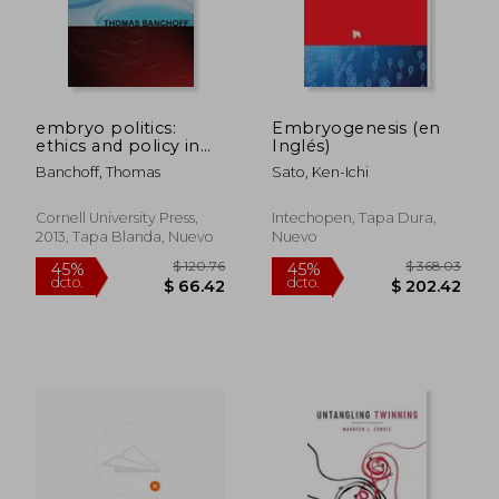
embryo politics:
Embryogenesis (en
ethics and policy in
Inglés)
atlantic democracies
Banchoff, Thomas
Sato, Ken-Ichi
(en Inglés)
Cornell University Press,
Intechopen, Tapa Dura,
2013, Tapa Blanda, Nuevo
Nuevo
$ 62.99
$ 329.
40%
45%
dcto.
dcto.
$ 37.79
$ 181.