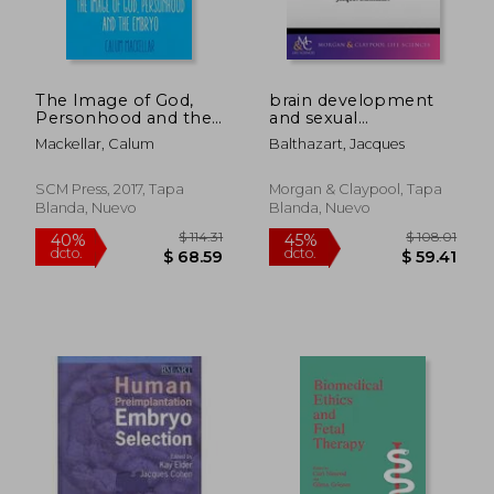
$ 387.95
$ 98.
45%
45%
dcto.
dcto.
$ 213.37
$ 54.
The Image of God,
brain development
Personhood and the
and sexual
Embryo (en Inglés)
orientation
Mackellar, Calum
Balthazart, Jacques
SCM Press, 2017, Tapa
Morgan & Claypool, Tapa
Blanda, Nuevo
Blanda, Nuevo