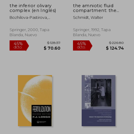
the inferior olivary
the amniotic fluid
complex (en Inglés)
compartment: the
fetal habitat (en
Bozhilova-Pastirova,
Schmidt, Walter
Inglés)
Anastasia ; Ovtscharoff,
Wladimir A.
Springer, 2000, Tapa
Springer, 1992, Tapa
Blanda, Nuevo
Blanda, Nuevo
$ 44.61
$ 79.
40%
45%
dcto.
dcto.
$ 26.77
$ 43.