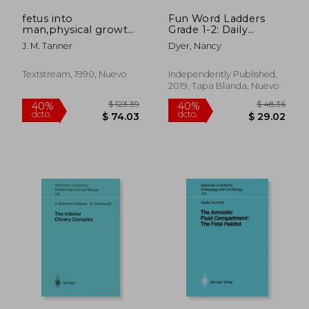
fetus into
Fun Word Ladders
man,physical growth
Grade 1-2: Daily
from conception to
Vocabulary Ladders
J. M. Tanner
Dyer, Nancy
maturity
Grade 1 - 2, Spelling
Workout Puzzle
Book for Kids Ages 6-
Textstream, 1990, Nuevo
Independently Published,
7 (Vocabulary Builder
2019, Tapa Blanda, Nuevo
Workbook for Kids
Building Spelling
Skills) (en Inglés)
$ 84.89
$ 168.
45%
45%
dcto.
dcto.
$ 46.69
$ 92.