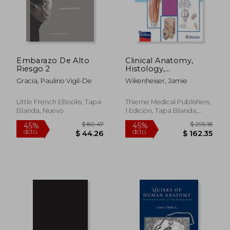
Embarazo De Alto
Clinical Anatomy,
Riesgo 2
Histology,
Embryology, and
Gracia, Paulino Vigil-De
Wikenheiser, Jamie
Neuroanatomy: An
Integrated Textbook
(en Inglés)
Little French EBooks, Tapa
Thieme Medical Publishers,
Blanda, Nuevo
1 Edición, Tapa Blanda,
Nuevo
$ 80.47
$ 295.
45%
45%
dcto.
dcto.
$ 44.26
$ 162.