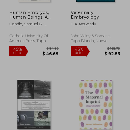
Human Embryos,
Veterinary
Human Beings: A
Embryology
Scientific And
Condic, Samuel B. ;
T. A. McGeady
Philosophical
Condic, Maureen L.
Approach (en Inglés)
Catholic University Of
John Wiley & Sons Inc,
America Press, Tapa
Tapa Blanda, Nuevo
Blanda, Nuevo
$ 190.86
$ 84.
40%
45%
dcto.
dcto.
$ 114.52
$ 46.