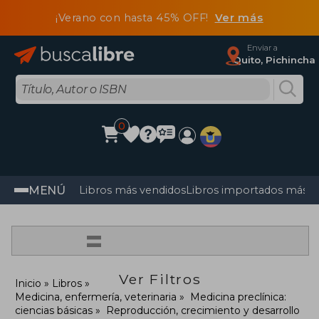
¡Verano con hasta 45% OFF!
Ver más
Enviar a
Quito, Pichincha
0
MENÚ
Libros más vendidos
Libros importados más v
=
Ver Filtros
Inicio
Libros
Medicina, enfermería, veterinaria
Medicina preclínica:
ciencias básicas
Reproducción, crecimiento y desarrollo