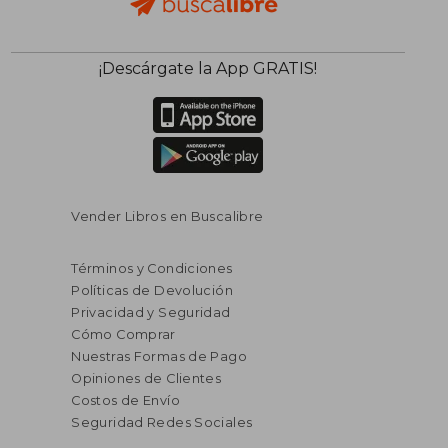
$ 128.37
$ 226.
45%
45%
¡Descárgate la App GRATIS!
dcto.
dcto.
$ 70.60
$ 124.
Vender Libros en Buscalibre
Términos y Condiciones
Políticas de Devolución
Privacidad y Seguridad
Cómo Comprar
Nuestras Formas de Pago
Opiniones de Clientes
Costos de Envío
Seguridad Redes Sociales