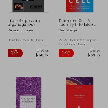
atlas of opossum
From one Cell: A
$ 246.39
$ 226.
40%
45%
organogenesis
Journey Into Life'S
dcto.
dcto.
$ 147.83
$ 124.
Origins and the
William J. Krause
Ben Stanger
Future of Medicine
(en Inglés)
Upublish.com,us, Nuevo
W. W. Norton & Company,
Tapa Dura, Nuevo