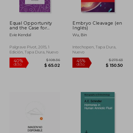
Equal Opportunity
Embryo Cleavage (en
and the Case for
Inglés)
State Sponsored
Evie Kendal
Wu, Bin
Ectogenesis (en
$ 120.48
$ 65.
45%
40%
Inglés)
dcto.
dcto.
$ 66.27
$ 39.
Palgrave Pivot, 2015, 1
Intechopen, Tapa Dura,
Edición, Tapa Dura, Nuevo
Nuevo