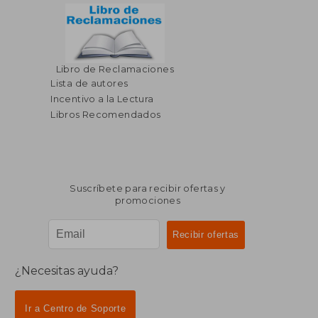
Libro de Reclamaciones
$ 236.62
$ 123.
45%
45%
dcto.
dcto.
Lista de autores
$ 130.14
$ 67.
Incentivo a la Lectura
Libros Recomendados
Suscríbete para recibir ofertas y
promociones
¿Necesitas ayuda?
Ir a Centro de Soporte