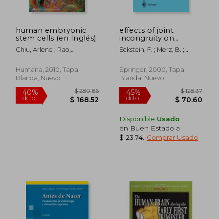
human embryonic
effects of joint
stem cells (en Inglés)
incongruity on
articular pressure
Chiu, Arlene ; Rao,
Eckstein, F. ; Merz, B. ;
distribution and
Mahendra S.
Jacobs, C. R.
subchondral bone
remodeling (en
Humana, 2010, Tapa
Springer, 2000, Tapa
Inglés)
Blanda, Nuevo
Blanda, Nuevo
$ 83.68
$ 128.
45%
45%
dcto.
dcto.
$ 46.02
$ 70.
Disponible
Usado
en Buen Estado a
$ 23.74
.
Comprar Usado