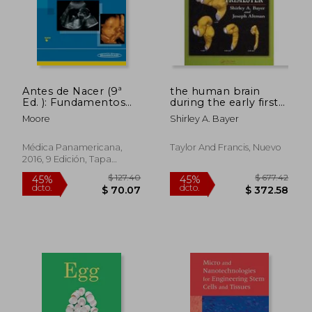
Antes de Nacer (9ª
the human brain
Ed. ): Fundamentos
during the early first
de Embriologia y
trimester
Moore
Shirley A. Bayer
Defectos Congenitos
Médica Panamericana,
Taylor And Francis, Nuevo
2016, 9 Edición, Tapa
Blanda, Nuevo
$ 280.86
$ 128.
40%
45%
dcto.
dcto.
$ 168.52
$ 70.