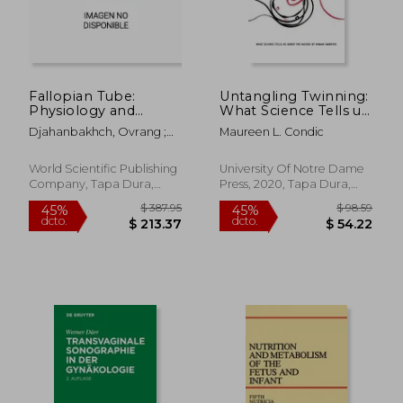
Fallopian Tube:
Untangling Twinning:
Physiology and
What Science Tells us
Clinical Aspects (en
About the Nature of
Djahanbakhch, Ovrang ;
Maureen L. Condic
Inglés)
Human Embryos
Saridogan, Ertan
(Notre Dame Studies
in Medical Ethics and
World Scientific Publishing
University Of Notre Dame
Bioethics) (en Inglés)
Company, Tapa Dura,
Press, 2020, Tapa Dura,
Nuevo
Nuevo