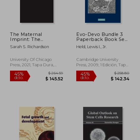
The Maternal
Evo-Devo Bundle 3
Imprint: The
Paperback Book Set:
Contested Science of
Quirks of Human
Sarah S. Richardson
Held, Lewis I., Jr.
Maternal-Fetal
Anatomy Hardback
Effects (en Inglés)
(en Inglés)
University Of Chicago
Cambridge University
Press, 2021, Tapa Dura,
Press, 2009, 1 Edición, Tapa
Nuevo
Dura, Nuevo