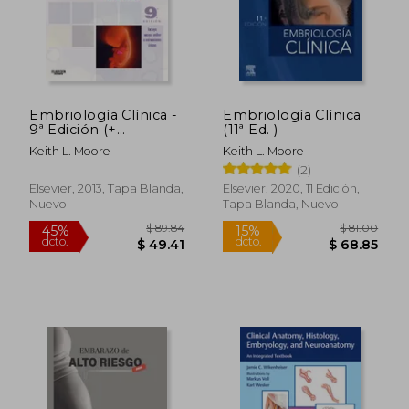
Embriología Clínica -
Embriología Clínica
9ª Edición (+
(11ª Ed. )
Studentconsult)
Keith L. Moore
Keith L. Moore
(2)
Elsevier, 2013, Tapa Blanda,
Elsevier, 2020, 11 Edición,
Nuevo
Tapa Blanda, Nuevo
$ 89.84
$ 81.
45%
15%
dcto.
dcto.
$ 49.41
$ 68.