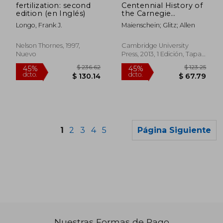
fertilization: second
Centennial History of
edition (en Inglés)
the Carnegie
Institution of
Longo, Frank J.
Maienschein; Glitz; Allen
Washington: Volume
5, the Department of
Embryology
Nelson Thornes, 1997,
Cambridge University
Paperback (en
Nuevo
Press, 2013, 1 Edición, Tapa
Inglés)
Blanda, Nuevo
1
2
3
4
5
Página Siguiente
Nuestras Formas de Pago