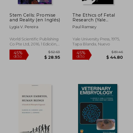
Stem Cells: Promise
The Ethics of Fetal
and Reality (en Inglés)
Research (Yale
Fastback) (en Inglés)
Lygia V. Pereira
Paul Ramsey
World Scientific Publishing
Yale University Press, 1975,
Co Pte Ltd, 2016, 1 Edición,
Tapa Blanda, Nuevo
Tapa Blanda, Nuevo
$ 100.81
$ 50.
45%
40%
dcto.
dcto.
$ 55.45
$ 30.