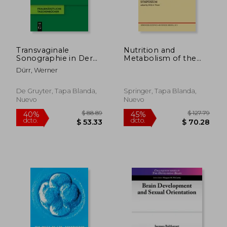
$ 120.76
$ 368.
45%
45%
dcto.
dcto.
$ 66.42
$ 202.
Transvaginale
Nutrition and
Sonographie in Der
Metabolism of the
Gynäkologie (en
Fetus and Infant:
Dürr, Werner
Alemán)
Rotterdam 11–13
October 1978
(Nutricia Symposia)
De Gruyter, Tapa Blanda,
Springer, Tapa Blanda,
Nuevo
Nuevo