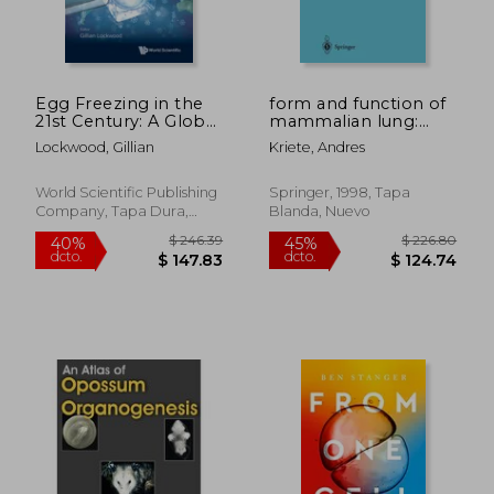
$ 509.22
$ 265.
45%
45%
dcto.
dcto.
$ 280.07
$ 146.
Egg Freezing in the
form and function of
21st Century: A Global
mammalian lung:
Perspective (en
analysis by scientific
Lockwood, Gillian
Kriete, Andres
Inglés)
computing (en
Inglés)
World Scientific Publishing
Springer, 1998, Tapa
Company, Tapa Dura,
Blanda, Nuevo
Nuevo