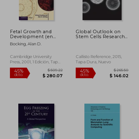
$ 264.59
$ 258.
45%
45%
dcto.
dcto.
$ 145.52
$ 142.
Fetal Growth and
Global Outlook on
Development (en
Stem Cells Research:
Inglés)
Volume iii (en Inglés)
Bocking, Alan D.
Cambridge University
Callisto Reference, 2015,
Press, 2001, 1 Edición, Tapa
Tapa Dura, Nuevo
Dura, Nuevo