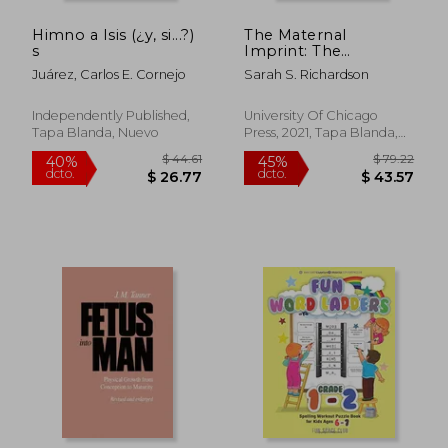
Himno a Isis (¿y, si...?)
The Maternal
s
Imprint: The
Contested Science of
Juárez, Carlos E. Cornejo
Sarah S. Richardson
Maternal-Fetal
Effects (en Inglés)
Independently Published,
University Of Chicago
Tapa Blanda, Nuevo
Press, 2021, Tapa Blanda,
Nuevo
$ 52.63
$ 81.
45%
45%
dcto.
dcto.
$ 28.95
$ 44.