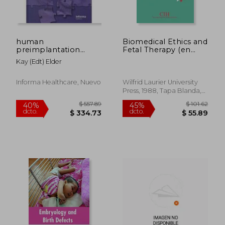
human
Biomedical Ethics and
$ 88.89
$ 127.
preimplantation
Fetal Therapy (en
40%
45%
embryo selection
Inglés)
dcto.
dcto.
$ 53.33
$ 70.
Kay (edt) Elder
Informa Healthcare, Nuevo
Wilfrid Laurier University
Press, 1988, Tapa Blanda,
Nuevo