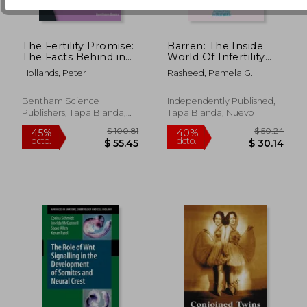
The Fertility Promise:
Barren: The Inside
The Facts Behind in
World Of Infertility
vitro Fertilisation (IVF)
(en Inglés)
Hollands, Peter
Rasheed, Pamela G.
(en Inglés)
Bentham Science
Independently Published,
Publishers, Tapa Blanda,
Tapa Blanda, Nuevo
$ 557.89
$ 101.
40%
45%
Nuevo
dcto.
dcto.
$ 334.73
$ 55.