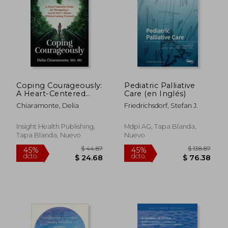
Coping Courageously:
Pediatric Palliative
A Heart-Centered
Care (en Inglés)
Guide for Navigating a
Chiaramonte, Delia
Friedrichsdorf, Stefan J.
Loved One's Illness
Without Losing
Yourself (en Inglés)
Insight Health Publishing,
Mdpi AG, Tapa Blanda,
Tapa Blanda, Nuevo
Nuevo
$ 132.23
$ 279.
45%
45%
dcto.
dcto.
$ 72.72
$ 153.