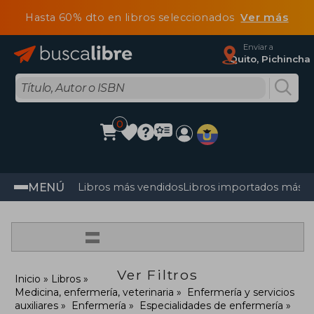
Hasta 60% dto en libros seleccionados
Ver más
Enviar a
Quito, Pichincha
0
MENÚ
Libros más vendidos
Libros importados más v
=
Ver Filtros
Inicio
Libros
Medicina, enfermería, veterinaria
Enfermería y servicios
auxiliares
Enfermería
Especialidades de enfermería