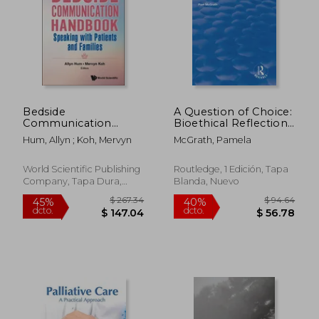
Bedside
A Question of Choice:
Communication
Bioethical Reflections
Handbook, The:
on a Spiritual
Hum, Allyn ; Koh, Mervyn
McGrath, Pamela
Speaking with
Response to the
Patients and Families
Technological
(en Inglés)
Imperative (en
World Scientific Publishing
Routledge, 1 Edición, Tapa
Inglés)
Company, Tapa Dura,
Blanda, Nuevo
Nuevo
$ 204.39
$ 99.
40%
45%
dcto.
dcto.
$ 122.63
$ 54.