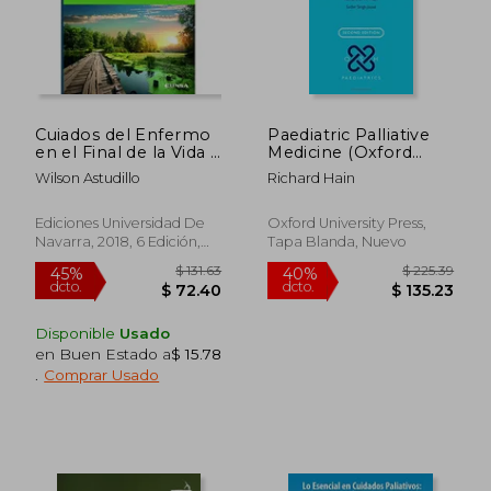
$ 300.64
$ 69.
40%
45%
dcto.
dcto.
$ 180.38
$ 38.
Cuiados del Enfermo
Paediatric Palliative
en el Final de la Vida y
Medicine (Oxford
Atencion a su Familia
Specialist Handbooks
Wilson Astudillo
Richard Hain
in Paediatrics)
Ediciones Universidad De
Oxford University Press,
Navarra, 2018, 6 Edición,
Tapa Blanda, Nuevo
Tapa Blanda, Nuevo
Disponible
Usado
en Buen Estado a
$ 15.78
.
Comprar Usado