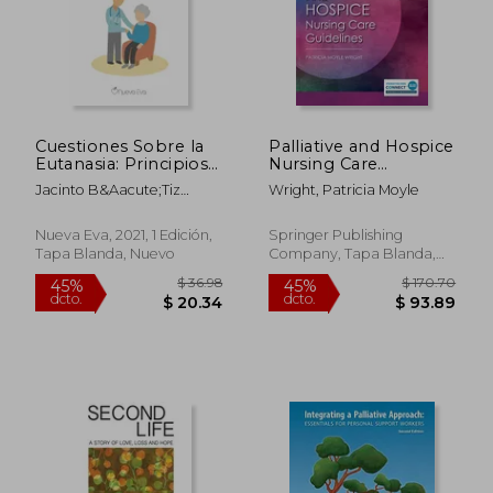
$ 267.34
$ 94.
45%
40%
dcto.
dcto.
$ 147.04
$ 56.
Cuestiones Sobre la
Palliative and Hospice
Eutanasia: Principios
Nursing Care
Para Cuidar la Vida de
Guidelines (en Inglés)
Jacinto B&Aacute;Tiz
Wright, Patricia Moyle
Quien Sufre
Cantera
Nueva Eva, 2021, 1 Edición,
Springer Publishing
Tapa Blanda, Nuevo
Company, Tapa Blanda,
Nuevo