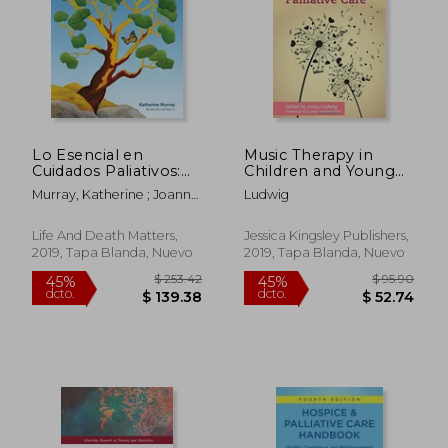
Lo Esencial en
Music Therapy in
Cuidados Paliativos:
Children and Young
Un Recurso Práctico
People's Palliative
Murray, Katherine ; Joanne,
Ludwig
en Enfermería
Care (en Inglés)
Thomson ; Andres, Helgura
Life And Death Matters,
Jessica Kingsley Publishers,
2019, Tapa Blanda, Nuevo
2019, Tapa Blanda, Nuevo
$ 253.42
$ 95.
45%
45%
dcto.
dcto.
$ 139.38
$ 52.