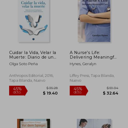
Cuidar la Vida, Velar la
A Nurse's Life:
Muerte: Diario de una
Delivering Meaningful
Antropóloga en una
Care (en Inglés)
Olga Soto Peña
Hynes, Geralyn
Unidad de Cuidados
Paliativos (Divulga)
$ 107.98
$ 65.
45%
45%
Anthropos Editorial, 2016,
Liffey Press, Tapa Blanda,
dcto.
dcto.
$ 59.39
$ 35.
Tapa Blanda, Nuevo
Nuevo