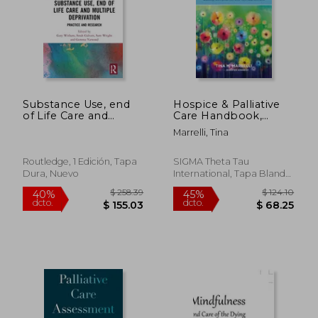
Substance Use, end
Hospice & Palliative
of Life Care and
Care Handbook,
Multiple Deprivation:
Fourth Edition:
Marrelli, Tina
Practice and
Quality, Compliance,
Research (Routledge
and Reimbursement
Research in Nursing
(en Inglés)
Routledge, 1 Edición, Tapa
SIGMA Theta Tau
and Midwifery) (en
Dura, Nuevo
International, Tapa Blanda,
Inglés)
Nuevo