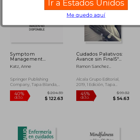
Ir a Estados Unidos
Me quedo aquí
Symptom
Cuidados Paliativos:
Management
Avance sin Final5º
Guidelines for
Edición
Katz, Anne
Ramon Sanchez
Oncology Nursing
Manzanera
(en Inglés)
Springer Publishing
Alcala Grupo Editorial,
Company, Tapa Blanda,
2019, 1 Edición, Tapa
Nuevo
Blanda, Nuevo
$ 400.13
$ 96.
45%
45%
dcto.
dcto.
$ 220.07
$ 53.