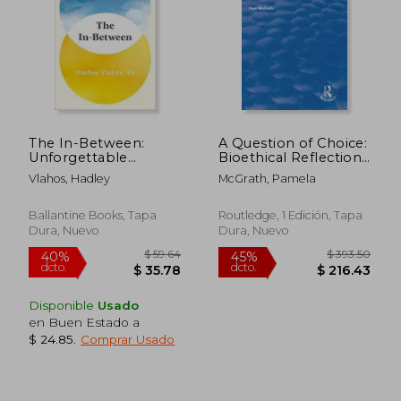
The In-Between:
A Question of Choice:
Unforgettable
Bioethical Reflections
Encounters During
on a Spiritual
Vlahos, Hadley
McGrath, Pamela
Life's Final Moments
Response to the
(en Inglés)
Technological
Imperative (en
Ballantine Books, Tapa
Routledge, 1 Edición, Tapa
Inglés)
Dura, Nuevo
Dura, Nuevo
Disponible
Usado
en Buen Estado a
$ 44.87
$ 138.
45%
45%
$ 24.85
.
Comprar Usado
dcto.
dcto.
$ 24.68
$ 76.