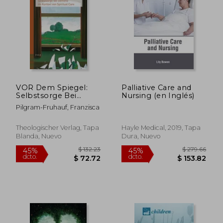
VOR Dem Spiegel:
Palliative Care and
Selbstsorge Bei
Nursing (en Inglés)
Demenz Im Kontext
Pilgram-Fruhauf, Franzisca
Von Spiritual Care (en
Alemán)
Theologischer Verlag, Tapa
Hayle Medical, 2019, Tapa
Blanda, Nuevo
Dura, Nuevo
$ 35.28
$ 59.
45%
45%
dcto.
dcto.
$ 19.40
$ 32.