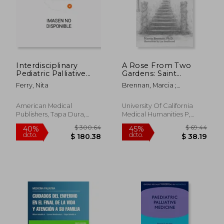
$ 44.32
$ 45.
45%
45%
dcto.
dcto.
$ 24.37
$ 25.
Interdisciplinary
A Rose From Two
Pediatric Palliative
Gardens: Saint
Care (en Inglés)
Thérèse of Lisieux
Ferry, Nita
Brennan, Marcia ;
and Images of the
Smallwood, Lyn
End of Life (en Inglés)
American Medical
University Of California
Publishers, Tapa Dura,
Medical Humanities P,
Nuevo
Tapa Blanda, Nuevo