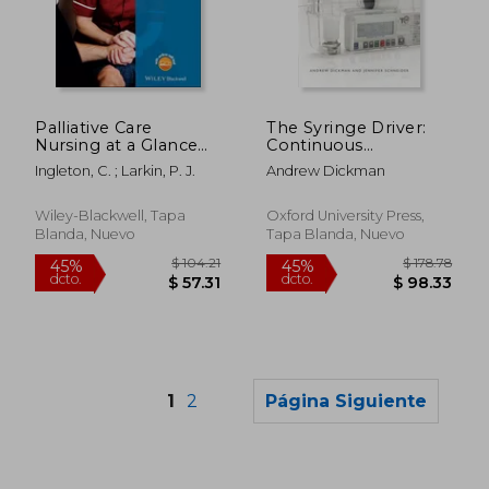
$ 39.64
$ 258.
45%
45%
dcto.
dcto.
$ 21.80
$ 141.
Palliative Care
The Syringe Driver:
Nursing at a Glance
Continuous
(en Inglés)
subcutaneous
Ingleton, C. ; Larkin, P. J.
Andrew Dickman
infusions in palliative
care
Wiley-Blackwell, Tapa
Oxford University Press,
Blanda, Nuevo
Tapa Blanda, Nuevo
1
2
Página Siguiente