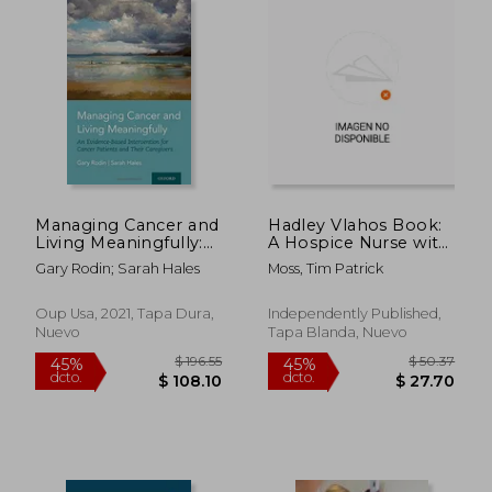
$ 313.89
$ 87
40%
40%
dcto.
dcto.
$ 188.33
$ 52.
Managing Cancer and
Hadley Vlahos Book:
Living Meaningfully:
A Hospice Nurse with
An Evidence-Based
a Heart of Gold (en
Gary Rodin; Sarah Hales
Moss, Tim Patrick
Intervention for
Inglés)
Cancer Patients and
Their Caregivers (en
Oup Usa, 2021, Tapa Dura,
Independently Published,
Inglés)
Nuevo
Tapa Blanda, Nuevo