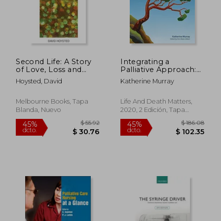
$ 307.93
$ 46.
45%
45%
dcto.
dcto.
$ 169.36
$ 25.
Second Life: A Story
Integrating a
of Love, Loss and
Palliative Approach:
Hope (en Inglés)
Essentials for
Hoysted, David
Katherine Murray
Personal Support
Workers; Second
Edition (en Inglés)
Melbourne Books, Tapa
Life And Death Matters,
Blanda, Nuevo
2020, 2 Edición, Tapa
Blanda, Nuevo