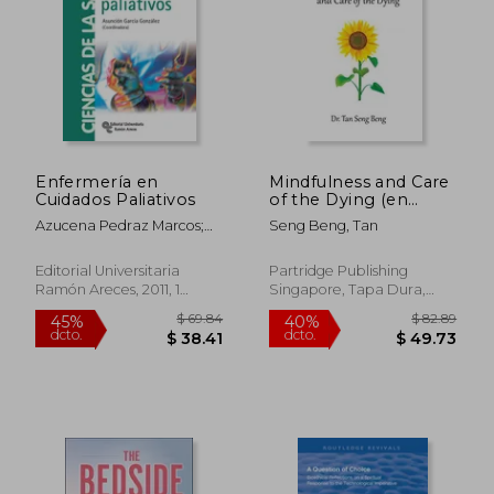
Enfermería en
Mindfulness and Care
Cuidados Paliativos
of the Dying (en
Inglés)
Azucena Pedraz Marcos;
Seng Beng, Tan
Asunción García González
Editorial Universitaria
Partridge Publishing
Ramón Areces, 2011, 1
Singapore, Tapa Dura,
Edición, Tapa Blanda,
Nuevo
Nuevo
$ 50.15
$ 55.
45%
45%
dcto.
dcto.
$ 27.58
$ 30.