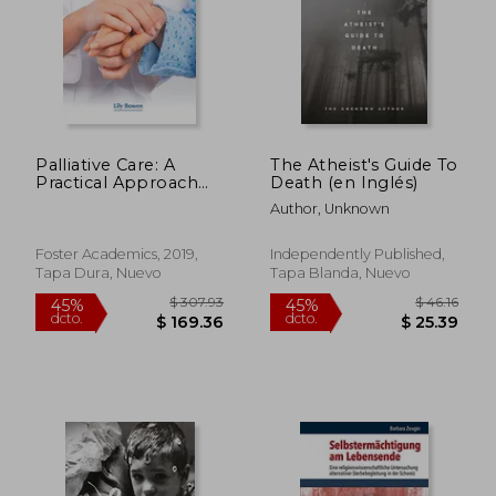
Palliative Care: A
The Atheist's Guide To
Practical Approach
Death (en Inglés)
(en Inglés)
Author, Unknown
Foster Academics, 2019,
Independently Published,
Tapa Dura, Nuevo
Tapa Blanda, Nuevo
$ 69.84
$ 82.
45%
40%
dcto.
dcto.
$ 38.41
$ 49.