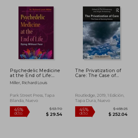
Psychedelic Medicine
The Privatization of
at the End of Life:
Care: The Case of
Dying Without Fear
Nursing Homes
Miller, Richard Louis
(en Inglés)
(Aging and Society)
(en Inglés)
Park Street Press, Tapa
Routledge, 2019, 1 Edición,
Blanda, Nuevo
Tapa Dura, Nuevo
$ 59.64
$ 393.
40%
45%
dcto.
dcto.
$ 35.78
$ 216.