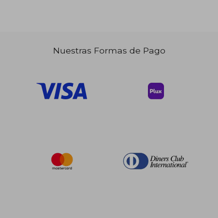
Nuestras Formas de Pago
$ 36.98
$ 170.
45%
45%
dcto.
dcto.
$ 20.34
$ 93.