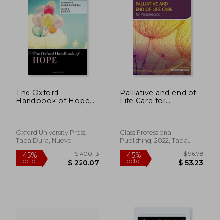
The Oxford
Palliative and end of
Handbook of Hope
Life Care for
$ 196.55
$ 50.
45%
45%
(Oxford Library of
Paramedics (en
dcto.
dcto.
$ 108.10
$ 27.
Psychology)
Inglés)
Oxford University Press,
Class Professional
Tapa Dura, Nuevo
Publishing, 2022, Tapa
Blanda, Nuevo