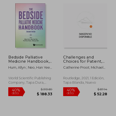
Bedside Palliative
Challenges and
Medicine Handbook,
Choices for Patient,
the (Second Edition)
Carer and
Hum, Allyn ; Neo, Han Yee ;
Catherine Proot; Michael
(en Inglés)
Professional at the
Poi, Choo Hwee
Yorke
end of Life: Living
With Uncertainty (en
World Scientific Publishing
Routledge, 2021, 1 Edición,
Inglés)
Company, Tapa Dura,
Tapa Blanda, Nuevo
Nuevo