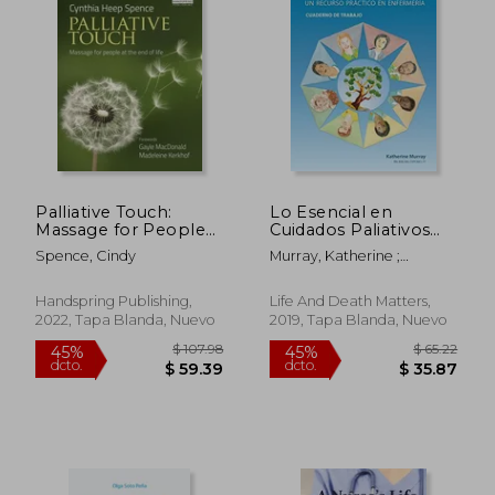
$ 131.63
$ 225.
45%
40%
dcto.
dcto.
$ 72.40
$ 135.
Palliative Touch:
Lo Esencial en
Massage for People
Cuidados Paliativos
at the End of Life (en
Cuaderno de Trabajo:
Spence, Cindy
Murray, Katherine ;
Inglés)
Un Recurso Práctico
Helguera, Andres ;
en Enfermería
Thomson, Joanne
Handspring Publishing,
Life And Death Matters,
2022, Tapa Blanda, Nuevo
2019, Tapa Blanda, Nuevo