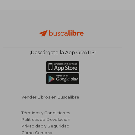
¡Descárgate la App GRATIS!
$ 55.92
$ 186.
45%
45%
dcto.
dcto.
$ 30.76
$ 102.
Vender Libros en Buscalibre
Términos y Condiciones
Políticas de Devolución
Privacidad y Seguridad
Cómo Comprar