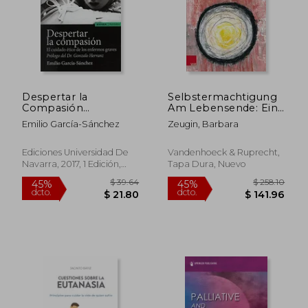
Despertar la
Selbstermachtigung
Compasión
Am Lebensende: Eine
(Astrolabio Salud)
Religionswissenschaftlich
Emilio García-Sánchez
Zeugin, Barbara
Untersuchung
Alternativer
Sterbebegleitung in
Ediciones Universidad De
Vandenhoeck & Ruprecht,
Der Schweiz (en
Navarra, 2017, 1 Edición,
Tapa Dura, Nuevo
Alemán)
Tapa Blanda, Nuevo