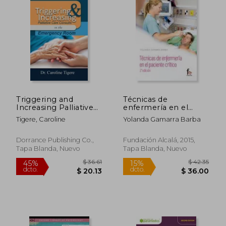
$ 308.94
$ 39.
45%
45%
dcto.
dcto.
$ 169.92
$ 21.
Triggering and
Técnicas de
Increasing Palliative
enfermería en el
Care Consults in the
paciente critico
Tigere, Caroline
Yolanda Gamarra Barba
Emergency Room
(en Inglés)
Dorrance Publishing Co.,
Fundación Alcalá, 2015,
Tapa Blanda, Nuevo
Tapa Blanda, Nuevo