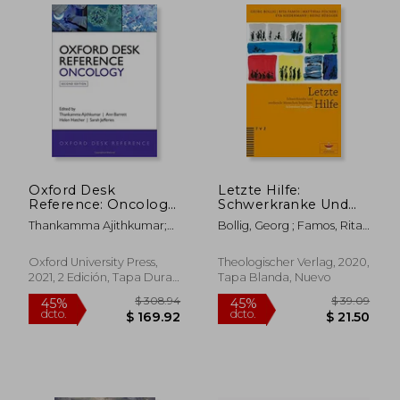
$ 53.70
$ 458.
45%
45%
dcto.
dcto.
$ 29.54
$ 252.
Oxford Desk
Letzte Hilfe:
Reference: Oncology
Schwerkranke Und
(Oxford Desk
Sterbende Menschen
Thankamma Ajithkumar;
Bollig, Georg ; Famos, Rita ;
Reference Series) (en
Begleiten. Schweizer
Ann Barrett; Helen
Fischer, Matthias
Inglés)
Ausgabe,
Hatcher; Sarah Jane
Herausgegeben Von
Oxford University Press,
Theologischer Verlag, 2020,
Jefferies
Der Reformierten
2021, 2 Edición, Tapa Dura,
Tapa Blanda, Nuevo
Kirche Kanton Zur
Nuevo
(en Alemán)