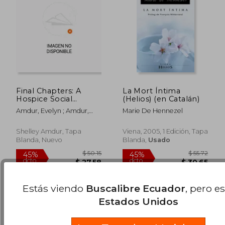
Final Chapters: A
La Mort Íntima
Hospice Social
(Helios) (en Catalán)
Worker's Stories Of
Amdur, Evelyn ; Amdur,
Marie De Hennezel
Courage, Heart And
Shelley R. ; Amdur, Ellis
Power (en Inglés)
$ 36.61
$ 42.
45%
15%
Shelley Amdur, Tapa
Viena, 2005, 1 Edición, Tapa
dcto.
dcto.
$ 20.13
$ 36.
Blanda, Nuevo
Blanda,
Usado
Estás viendo
Buscalibre Ecuador
, pero e
Estados Unidos