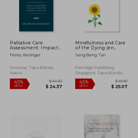
$ 258.39
$ 124.
40%
45%
dcto.
dcto.
$ 155.03
$ 68.
Palliative Care
Mindfulness and Care
Assessment: Impact
of the Dying (en
in the Life of Patients
Inglés)
Flores, Reninger
Seng Beng, Tan
with Cancer at
Roswell Park
Comprehensive
IUniverse, Tapa Blanda,
Partridge Publishing
Cancer Center (en
Nuevo
Singapore, Tapa Blanda,
Inglés)
Nuevo