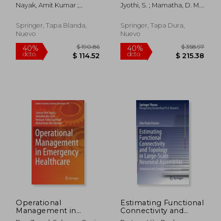
Systems for Drug
Bio-Engineering:
Nayak, Amit Kumar ;
Jyothi, S. ; Mamatha, D. M. ;
Delivery (en Inglés)
Proceeding of the
Hasnain, MD Saquib
Satapathy, Suresh
International
Chandra
Conference on
Springer, Tapa Blanda,
Springer, Tapa Dura,
Computational and
Nuevo
Nuevo
$ 190.86
$ 190.
40%
40%
Bio Engineering,
dcto.
dcto.
$ 114.52
$ 114.
2019, Volume 1 (en
Inglés)
Operational
Estimating Functional
Management in
Connectivity and
Emergency
Topology in Large-