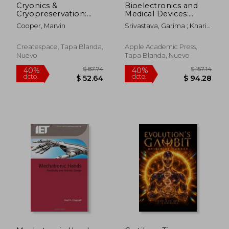
Cryonics &
Bioelectronics and
Cryopreservation:
Medical Devices:
Waiting for the
Applications and
Cooper, Marvin
Srivastava, Garima ; Khari,
Future (en Inglés)
Technology (en
Manju
Inglés)
Createspace, Tapa Blanda,
Apple Academic Press,
Nuevo
Tapa Blanda, Nuevo
$ 105.08
$ 171
45%
45%
dcto.
dcto.
$ 57.80
$ 94.