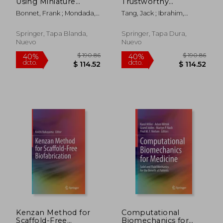
Using Miniature
Trustworthy
dcto.
dcto.
$ 209.78
$ 150.
Robotic Agents to
Cyberphysical
Bonnet, Frank ; Mondada,
Tang, Jack ; Ibrahim,
Close the Interaction
Microfluidic Biochips:
Francesco
Mohamed ; Chakrabarty,
Loop with Groups of
A Practical Guide to
Krishnendu
Zebrafish Danio Rerio
Cutting-Edge Design
Springer, Tapa Blanda,
Springer, Tapa Dura,
(en Inglés)
Techniques for
Nuevo
Nuevo
Implementing
Secure and
Trustworth (en
Inglés)
Kenzan Method for
Computational
Scaffold-Free
Biomechanics for