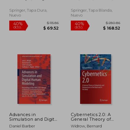
Inorganic and
Inglés)
Popov, Valentin L. ; Shilko,
Zbigniew ; Pietka, Ewa
Organic Systems: In
Evgeny V.
Memory of Professor
Springer, Tapa Dura,
Springer, Tapa Blanda,
Sergey Psakhie (en
Nuevo
Nuevo
Inglés)
$ 190.86
$ 358.
40%
40%
dcto.
dcto.
$ 114.52
$ 215.
Advances in
Cybernetics 2.0: A
Simulation and Digital
General Theory of
Human Modeling:
Adaptivity and
Daniel Barber
Widrow, Bernard
Proceedings of the
Homeostasis in the