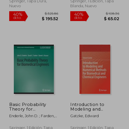
Model (en Inglés)
Springer, Tapa Dura,
Springer, 1 Edición, Tapa
Nuevo
Blanda, Nuevo
$ 75.36
$ 400.
40%
40%
dcto.
dcto.
$ 45.22
$ 240.
Basic Probability
Introduction to
Theory for
Modeling and
Biomedical Engineers
Numerical Methods
Enderle, John D. ; Farden,
Gatzke, Edward
(en Inglés)
for Biomedical and
David C. ; Krause, Daniel J.
Chemical Engineers
(en Inglés)
Springer, 1 Edición, Tapa
Springer, 1 Edición, Tapa