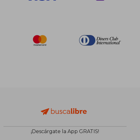
$ 325.86
$ 108.
40%
40%
dcto.
dcto.
$ 195.52
$ 65.
¡Descárgate la App GRATIS!