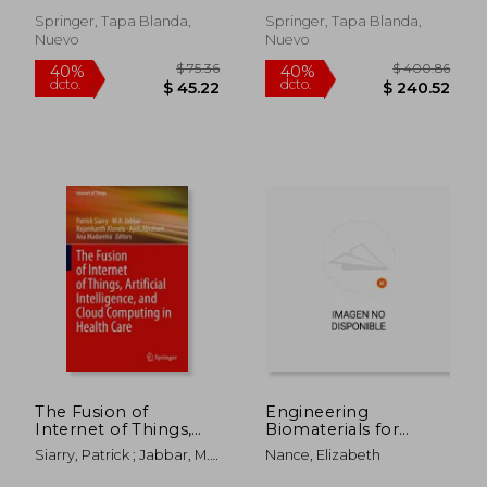
Springer, Tapa Blanda,
Springer, Tapa Blanda,
Nuevo
Nuevo
$ 115.86
$ 280.
40%
40%
dcto.
dcto.
$ 69.52
$ 168.
The Fusion of
Engineering
Internet of Things,
Biomaterials for
Artificial Intelligence,
Neural Applications
Siarry, Patrick ; Jabbar, M.
Nance, Elizabeth
and Cloud
(en Inglés)
A. ; Aluvalu, Rajanikanth
Computing in Health