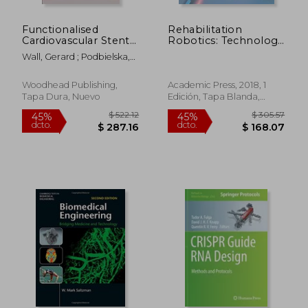
Functionalised
Rehabilitation
Cardiovascular Stents
Robotics: Technology
(en Inglés)
and Application (en
Wall, Gerard ; Podbielska,
Inglés)
Halina ; Wawrzynska,
Magdalena
Woodhead Publishing,
Academic Press, 2018, 1
Tapa Dura, Nuevo
Edición, Tapa Blanda,
Nuevo
$ 292.42
$ 445.
45%
40%
dcto.
dcto.
$ 160.83
$ 267.