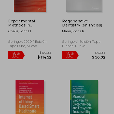
dcto.
dcto.
$ 180.82
$ 304.
Experimental
Regenerative
Methods in
Dentistry (en Inglés)
Biomechanics (en
Challis, John H.
Marei, Mona K.
Inglés)
Springer, 2020, 1 Edición,
Springer, 1 Edición, Tapa
Tapa Dura, Nuevo
Blanda, Nuevo