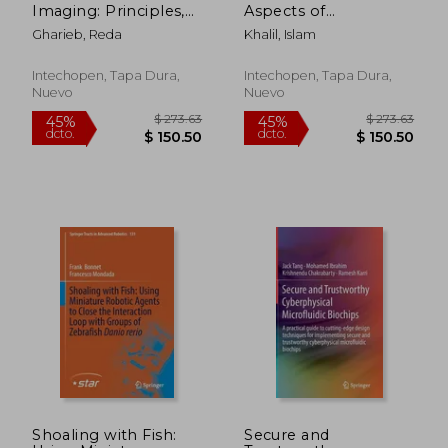
Imaging: Principles,
Aspects of
Advances and
Nanomedicine (en
Gharieb, Reda
Khalil, Islam
Applications (en
Inglés)
Inglés)
Intechopen, Tapa Dura,
Intechopen, Tapa Dura,
Nuevo
Nuevo
Shoaling with Fish:
Secure and
$ 349.64
$ 273.
40%
45%