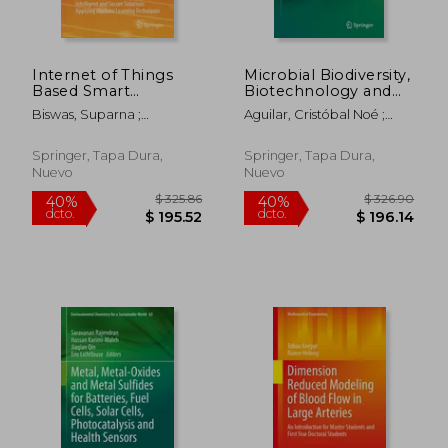
$ 190.86
$ 93.
40%
40%
dcto.
dcto.
$ 114.52
$ 56.
Internet of Things
Microbial Biodiversity,
Based Smart
Biotechnology and
Healthcare:
Ecosystem
Biswas, Suparna ;
Aguilar, Cristóbal Noé ;
Intelligent and
Sustainability (en
Chowdhury, Chandreyee ;
Abdulhameed, Sabu ;
Secure Solutions
Inglés)
Acharya, Biswaranjan
Rodriguez-Herrera, Raul
Applying Machine
Springer, Tapa Dura,
Springer, Tapa Dura,
Learning Techniques
Nuevo
Nuevo
(en Inglés)