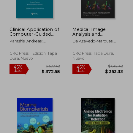
Clinical Application of
Medical Image
Computer-Guided
Analysis and
Implant Surgery (en
Informatics:
Parashis, Andreas ;
De Azevedo-Marques,
Inglés)
Computer-Aided
Diamantopoulos,
Paulo Mazzoncini ;
Diagnosis and
Panagiotis
Mencattini, Arianna ;
Therapy (en Inglés)
CRC Press, 1 Edición, Tapa
CRC Press, Tapa Dura,
Salmeri, Marcello
Dura, Nuevo
Nuevo
$ 677.42
$ 642.
45%
45%
dcto.
dcto.
$ 372.58
$ 353.