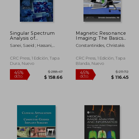
Singular Spectrum
Magnetic Resonance
Analysis of
Imaging: The Basics
Biomedical Signals
(en Inglés)
Sanei, Saeid ; Hassani,
Constantinides, Christakis
(en Inglés)
Hossein
CRC Press, 1 Edición, Tapa
CRC Press, 1 Edición, Tapa
Dura, Nuevo
Blanda, Nuevo
$ 288.47
$ 211
45%
45%
dcto.
dcto.
$ 158.66
$ 116.