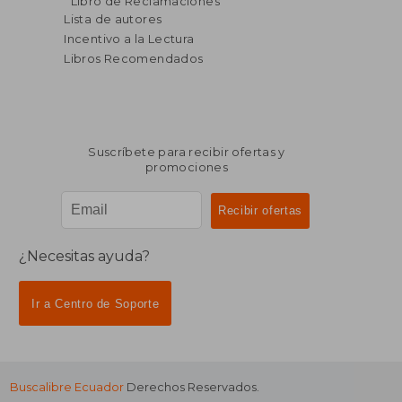
Libro de Reclamaciones
dcto.
dcto.
$ 49.72
$ 96.
Lista de autores
Incentivo a la Lectura
Libros Recomendados
Suscríbete para recibir ofertas y
promociones
¿Necesitas ayuda?
Ir a Centro de Soporte
Buscalibre Ecuador
Derechos Reservados.