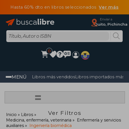
Hasta 60% dto en libros seleccionados
Ver más
Enviar a
Quito, Pichincha
0
MENÚ
Libros más vendidos
Libros importados más v
=
Ver Filtros
Inicio
Libros
Medicina, enfermería, veterinaria
Enfermería y servicios
auxiliares
Ingeniería biomédica