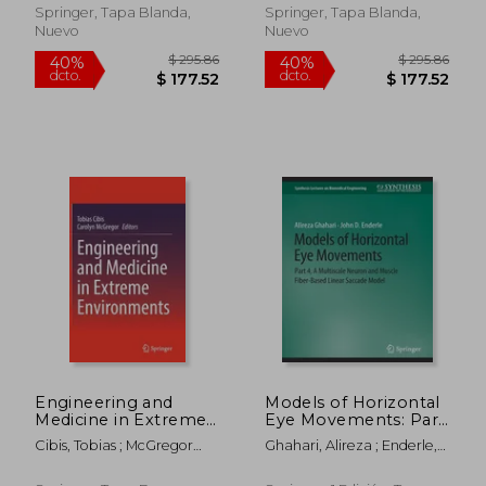
Care (en Inglés)
Springer, Tapa Blanda,
Springer, Tapa Blanda,
Nuevo
Nuevo
$ 280.86
$ 205.
40%
40%
dcto.
dcto.
$ 168.52
$ 123.
Engineering and
Models of Horizontal
Medicine in Extreme
Eye Movements: Part
Environments (en
4, a Multiscale Neuron
Cibis, Tobias ; McGregor
Ghahari, Alireza ; Enderle,
Inglés)
and Muscle Fiber-
Am, Carolyn
John D.
Based Linear Saccade