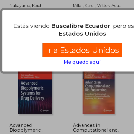
Biofabrication (en
Medicine: Solid and
Nakayama, Koichi
Miller, Karol ; Wittek, Adam
Inglés)
Fluid Mechanics for
$ 273.63
$ 273.
45%
45%
; Joldes, Grand
the Benefit of
dcto.
dcto.
$ 150.50
$ 150.
Patients (en Inglés)
Springer, 2021, 1 Edición,
Springer, Tapa Blanda,
Tapa Dura, Nuevo
Nuevo
Estás viendo
Buscalibre Ecuador
, pero e
Estados Unidos
Ir a Estados Unidos
Me quedo aquí
Advanced
Advances in
Biopolymeric
Computational and