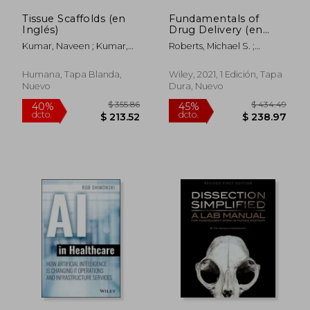
Tissue Scaffolds (en
Fundamentals of
Inglés)
Drug Delivery (en
Inglés)
Kumar, Naveen ; Kumar,
Roberts, Michael S. ;
Vineet ; Shrivastava,
Benson, Heather A. E. ;
Sameer
Williams, Adrian C.
Humana, Tapa Blanda,
Wiley, 2021, 1 Edición, Tapa
Nuevo
Dura, Nuevo
$ 210.34
$ 235.
45%
40%
dcto.
dcto.
$ 115.69
$ 141.