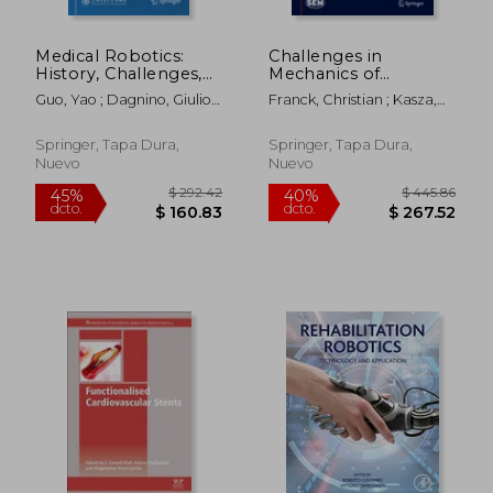
Medical Robotics:
Challenges in
History, Challenges,
Mechanics of
and Future Directions
Biological Systems
Guo, Yao ; Dagnino, Giulio ;
Franck, Christian ; Kasza,
(en Inglés)
and Materials,
Yang, Guang-Zhong
Karen ; Estrada, Jon
Thermomechanics
and Infrared Imaging,
Springer, Tapa Dura,
Springer, Tapa Dura,
Time Dependent
Nuevo
Nuevo
$ 325.86
$ 106.
40%
45%
Materials and Residual
dcto.
dcto.
$ 195.52
$ 58.
Stress, Volum (en
Inglés)