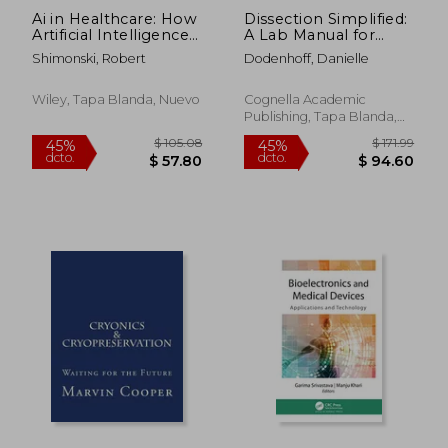
Ai in Healthcare: How
Dissection Simplified:
Artificial Intelligence
A Lab Manual for
is Changing it
Independent Work in
Shimonski, Robert
Dodenhoff, Danielle
Operations and
Human Anatomy (en
Infrastructure
Inglés)
Services (en Inglés)
Wiley, Tapa Blanda, Nuevo
Cognella Academic
Publishing, Tapa Blanda,
Nuevo
$ 355.86
$ 434.
40%
45%
dcto.
dcto.
$ 213.52
$ 238.