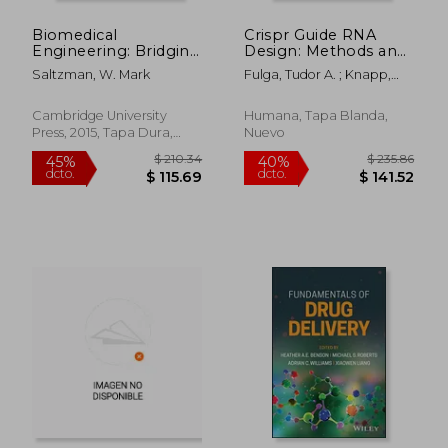
Biomedical
Crispr Guide RNA
Engineering: Bridging
Design: Methods and
Medicine and
Protocols (en Inglés)
Saltzman, W. Mark
Fulga, Tudor A. ; Knapp,
Technology
David J. H. F. ; Ferry,
(Cambridge Texts in
Quentin R. V.
Biomedical
Cambridge University
Humana, Tapa Blanda,
Engineering) (en
Press, 2015, Tapa Dura,
Nuevo
Inglés)
Nuevo
$ 522.12
$ 305.
45%
45%
dcto.
dcto.
$ 287.16
$ 168.