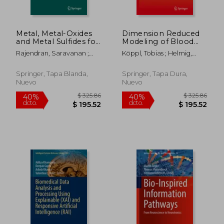
Metal, Metal-Oxides
Dimension Reduced
$ 325.86
$ 326.
40%
40%
and Metal Sulfides for
Modeling of Blood
dcto.
dcto.
$ 195.52
$ 196.
Batteries, Fuel Cells,
Flow in Large
Rajendran, Saravanan ;
Köppl, Tobias ; Helmig,
Solar Cells,
Arteries: An
Karimi-Maleh, Hassan ; Qin,
Rainer
Photocatalysis and
Introduction for
Jiaqian
Health Sensors (en
Master Students and
Springer, Tapa Blanda,
Springer, Tapa Dura,
Inglés)
First Year Doctoral
Nuevo
Nuevo
Students (en Inglés)