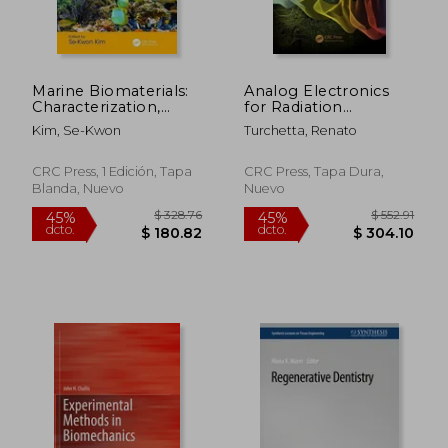
Marine Biomaterials:
Analog Electronics
Characterization,
for Radiation
Isolation and
Detection (en Inglés)
Kim, Se-Kwon
Turchetta, Renato
Applications (en
Inglés)
CRC Press, 1 Edición, Tapa
CRC Press, Tapa Dura,
Blanda, Nuevo
Nuevo
$ 328.76
$ 552
45%
45%