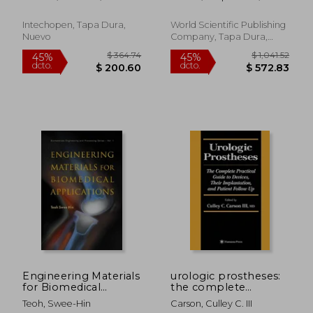
Stem cells and
Esra
Horch, Kenneth W.
Metastasis (en Inglés)
Intechopen, Tapa Dura,
World Scientific Publishing
Nuevo
Company, Tapa Dura,
Nuevo
$ 273.63
$ 351.
45%
45%
dcto.
dcto.
$ 150.50
$ 193.
Engineering Materials
urologic prostheses:
for Biomedical
the complete
Applications (en
practical guide to
Teoh, Swee-Hin
Carson, Culley C. III
Inglés)
devices, their