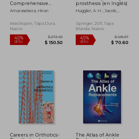
Comprehensive
prosthesis (en Inglés)
Review of Selected
Amarasekera, Hiran
Huggler, A. H. ; Jacob,
Topics (en Inglés)
Hilaire A. C.
Intechopen, Tapa Dura,
Springer, 2011, Tapa
Nuevo
Blanda, Nuevo
Careers in Orthotics-
The Atlas of Ankle
$ 410.61
$ 81.
45%
45%