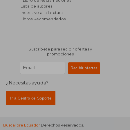
Libro de Reclamaciones
dcto.
dcto.
$ 23.37
$ 150.
Lista de autores
Incentivo a la Lectura
Libros Recomendados
Suscríbete para recibir ofertas y
promociones
¿Necesitas ayuda?
Ir a Centro de Soporte
Buscalibre Ecuador
Derechos Reservados.