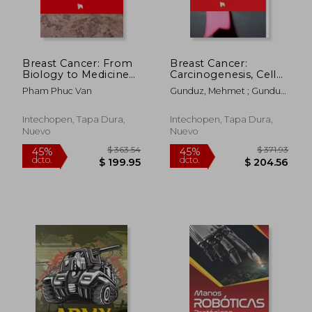
Breast Cancer: From
Breast Cancer:
Biology to Medicine
Carcinogenesis, Cell
(en Inglés)
Growth and
Pham Phuc Van
Gunduz, Mehmet ; Gunduz,
Signalling Pathways
Esra
(en Inglés)
Intechopen, Tapa Dura,
Intechopen, Tapa Dura,
Nuevo
Nuevo
$ 363.54
$ 371.
45%
45%