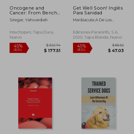
Oncogene and
Get Well Soon! Inglés
Cancer: From Bench
Para Sanidad
to Clinic (en Inglés)
Siregar, Yahwardiah
Mar&Iacute;A De Los
Milagros Esteban
Garc&Iacute;A
Intechopen, Tapa Dura,
Ediciones Paraninfo, S.A,
Nuevo
2020, Tapa Blanda, Nuevo
$ 314.29
$ 70.
45%
45%
dcto.
dcto.
$ 172.86
$ 39.