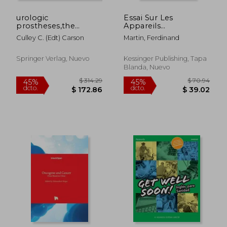
urologic
Essai Sur Les
prostheses,the
Appareils
complete practical
Prothetiques Des
Culley C. (edt) Carson
Martin, Ferdinand
guide to devices, their
Membres Inferieurs
implantation, and
(1850) (en Francés)
patient follow up
Springer Verlag, Nuevo
Kessinger Publishing, Tapa
Blanda, Nuevo
$ 44.61
$ 69.
40%
40%
dcto.
dcto.
$ 26.77
$ 41.