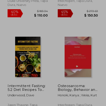
New Directions in
Inglés)
Duke University Press, Tapa
Intechopen, Tapa Dura,
Women's Studies)
Dura, Nuevo
Nuevo
$ 40.25
$ 46.
45%
45%
dcto.
dcto.
$ 22.14
$ 25.
Intermittent Fasting:
Osteosarcoma:
5:2 Diet Recipes To
Biology, Behavior and
Lose Fat In 7 Days
Mechanisms (en
Underwood, Dave
Honoki, Kanya ; Weiss, Kurt
With Incredible
Inglés)
Weight Loss Meal
Plans (A Proven
Jason Thawne, Tapa
Intechopen, Tapa Dura,