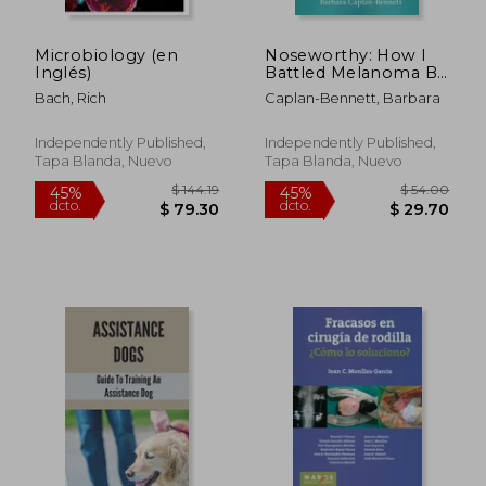
Microbiology (en
Noseworthy: How I
Inglés)
Battled Melanoma By
Giving Up My Nose To
Bach, Rich
Caplan-Bennett, Barbara
Save My Life (en
Inglés)
Independently Published,
Independently Published,
Tapa Blanda, Nuevo
Tapa Blanda, Nuevo
$ 192.16
$ 44.
40%
40%
dcto.
dcto.
$ 115.29
$ 26.