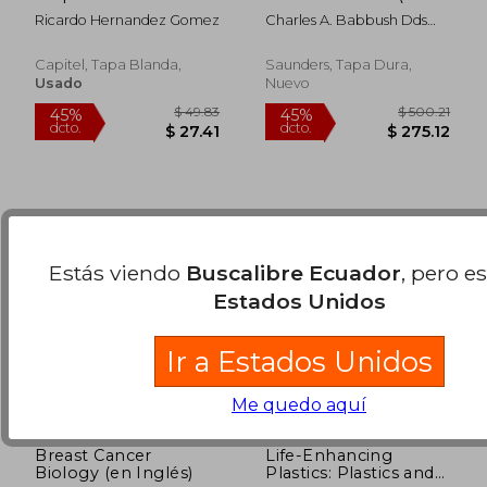
Tratamiento
Inglés)
Ricardo Hernandez Gomez
Charles A. Babbush Dds
Medicoortopedico
$ 273.63
$ 128.
45%
45%
Mscd; Jack A. Hahn Dds;
(Ortopedia
dcto.
dcto.
$ 150.50
$ 70.
Jack T. Krauser Dmd; Joel
Capitel, Tapa Blanda,
Saunders, Tapa Dura,
L. Rosenlicht Dmd
Usado
Nuevo
Estás viendo
Buscalibre Ecuador
, pero e
Estados Unidos
Ir a Estados Unidos
Me quedo aquí
Breast Cancer
Life-Enhancing
Biology (en Inglés)
Plastics: Plastics and