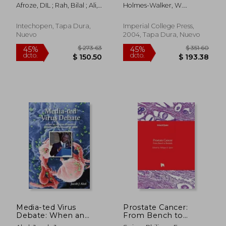
Other Materials in
Afroze, DIL ; Rah, Bilal ; Ali,
Holmes-Walker, W.
Medical Applications
Shazia
Anthony
(en Inglés)
Intechopen, Tapa Dura,
Imperial College Press,
Nuevo
2004, Tapa Dura, Nuevo
$ 45.59
$ 438.
40%
45%
dcto.
dcto.
$ 27.35
$ 241.
Media-ted Virus
Prostate Cancer:
Debate: When an
From Bench to
African President
Bedside (en Inglés)