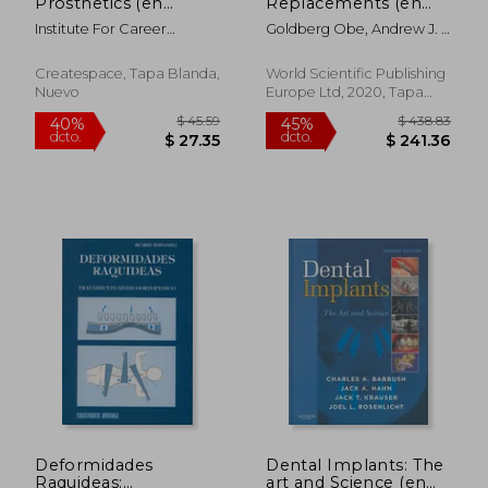
Prosthetics (en
Replacements (en
dcto.
dcto.
$ 225.84
$ 44.
Inglés)
Inglés)
Institute For Career
Goldberg Obe, Andrew J. ;
Research
Cooke, Paul H.
Createspace, Tapa Blanda,
World Scientific Publishing
Nuevo
Europe Ltd, 2020, Tapa
Dura, Nuevo
Deformidades
Dental Implants: The
Raquideas:
art and Science (en