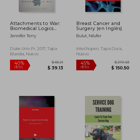
$ 46.43
$ 137
45%
45%
dcto.
dcto.
$ 25.54
$ 75.
Attachments to War:
Breast Cancer and
Biomedical Logics
Surgery (en Inglés)
and Violence in
Jennifer Terry
Bulut, Nilufer
Twenty-First-Century
America (Next Wave:
New Directions in
Duke Univ Pr, 2017, Tapa
Intechopen, Tapa Dura,
Women's Studies) (en
Blanda, Nuevo
Nuevo
Inglés)