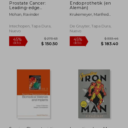
Prostate Cancer:
Endoprothetik (en
Leading-edge
Alemán)
Diagnostic
Mohan, Ravinder
Krukemeyer, Manfred
Procedures and
Georg ; Möllenhoff, Gunnar
Treatments (en
Inglés)
Intechopen, Tapa Dura,
De Gruyter, Tapa Dura,
Nuevo
Nuevo
$ 322.74
$ 44.
45%
40%
dcto.
dcto.
$ 177.51
$ 26.