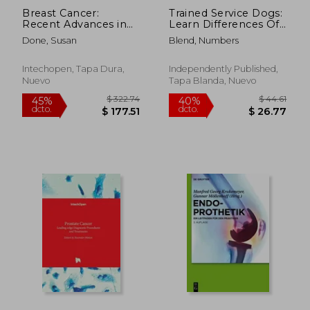
Breast Cancer:
Trained Service Dogs:
Recent Advances in
Learn Differences Of
Biology, Imaging and
The Service Dog:
Done, Susan
Blend, Numbers
Therapeutics (en
Service Dog
Inglés)
Requirements (en
Inglés)
Intechopen, Tapa Dura,
Independently Published,
Nuevo
Tapa Blanda, Nuevo
$ 322.74
$ 85.
45%
45%
dcto.
dcto.
$ 177.51
$ 47.