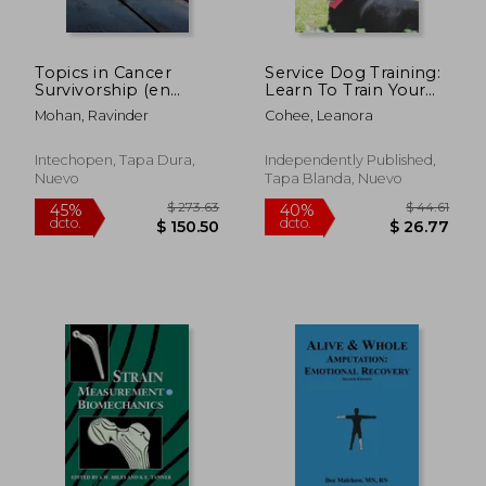
Topics in Cancer
Service Dog Training:
$ 65.21
$ 273.
40%
45%
Survivorship (en
Learn To Train Your
dcto.
dcto.
$ 39.13
$ 150.
Inglés)
Service Dog: Training
Mohan, Ravinder
Cohee, Leanora
Service Dog For
Dummi (en Inglés)
Intechopen, Tapa Dura,
Independently Published,
Nuevo
Tapa Blanda, Nuevo