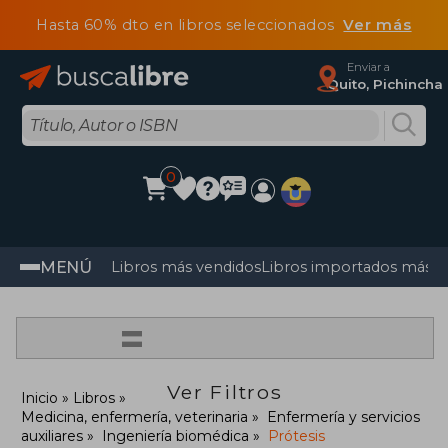
Hasta 60% dto en libros seleccionados
Ver más
Enviar a
Quito, Pichincha
0
MENÚ
Libros más vendidos
Libros importados más v
=
Ver Filtros
Inicio
Libros
Medicina, enfermería, veterinaria
Enfermería y servicios
auxiliares
Ingeniería biomédica
Prótesis