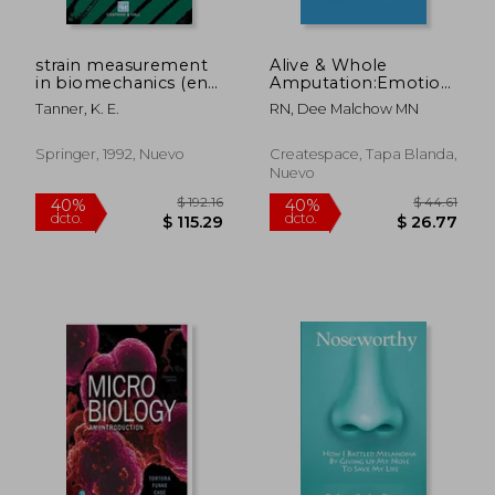
strain measurement
Alive & Whole
in biomechanics (en
Amputation:Emotional
Inglés)
Recovery
Tanner, K. E.
RN, Dee Malchow MN
$ 273.63
$ 44.
45%
40%
dcto.
dcto.
$ 150.50
$ 26.
Springer, 1992, Nuevo
Createspace, Tapa Blanda,
Nuevo