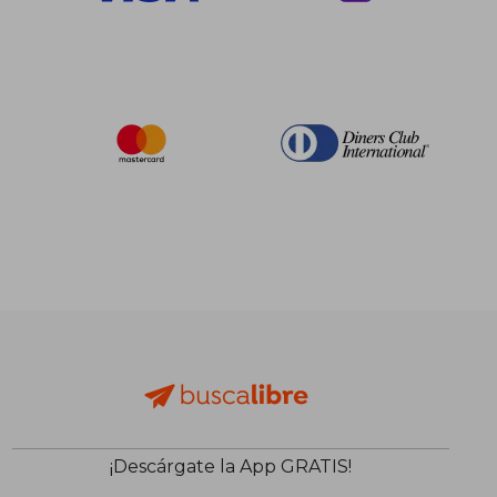
$ 183.34
$ 273.
40%
45%
dcto.
dcto.
$ 110.00
$ 150.
¡Descárgate la App GRATIS!