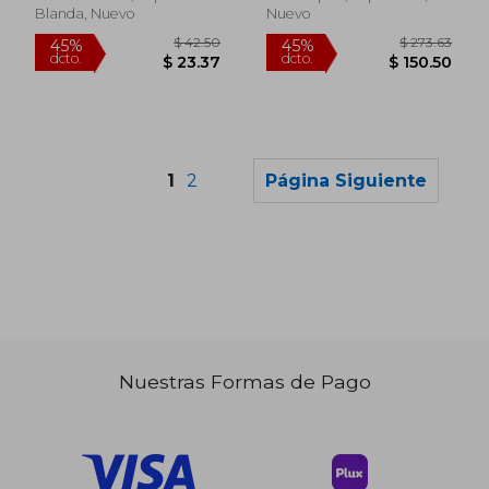
Guide To Fasting And
Blanda, Nuevo
Nuevo
Valuable (en Inglés)
1
2
Página Siguiente
Nuestras Formas de Pago
$ 489.64
$ 42.
40%
45%
dcto.
dcto.
$ 293.78
$ 23.