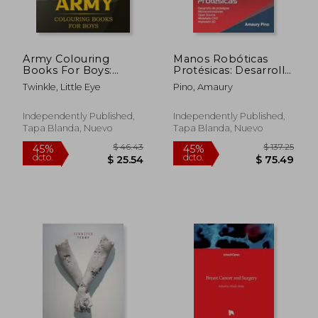
dcto.
dcto.
$ 199.95
$ 204.
Army Colouring
Manos Robóticas
Books For Boys:
Protésicas: Desarrollo
Tanks And Armored
de prototipos,
Twinkle, Little Eye
Pino, Amaury
Fighting Vehicles
microcontroladores,
Heavy Battle
open source,
Colouring Book for
modelado CAD,
Independently Published,
Independently Published,
Kids (en Inglés)
impresión 3D.
Tapa Blanda, Nuevo
Tapa Blanda, Nuevo