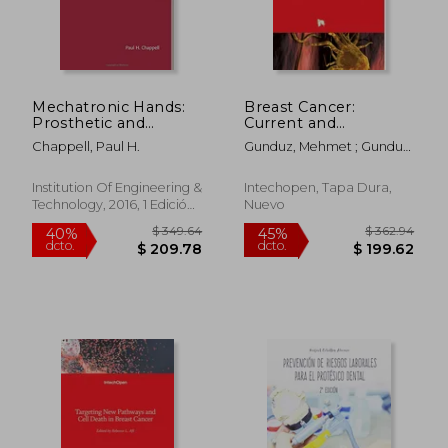
Mechatronic Hands:
Breast Cancer:
Prosthetic and
Current and
Robotic Design
Alternative
Chappell, Paul H.
Gunduz, Mehmet ; Gunduz,
(Control, Robotics
Therapeutic
Esra
and Sensors) (en
Modalities (en Inglés)
Inglés)
Institution Of Engineering &
Intechopen, Tapa Dura,
Technology, 2016, 1 Edición,
Nuevo
Tapa Dura, Nuevo
$ 349.64
$ 362.
40%
45%
dcto.
dcto.
$ 209.78
$ 199.