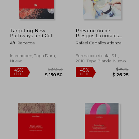
Targeting New
Prevención de
Pathways and Cell
Riesgos Laborales
Death in Breast
Para el Protésico
Aft, Rebecca
Rafael Ceballos Atienza
Cancer (en Inglés)
Dental -2 [Próxima
Aparición]
Intechopen, Tapa Dura,
Formacion Alcala, S.L.,
Nuevo
2018, Tapa Blanda, Nuevo
$ 273.63
$ 47.
45%
45%
dcto.
dcto.
$ 150.50
$ 26.