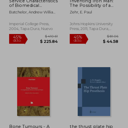
Service Characteristics
Inventing Iron Man:
of Biomedical
The Possibility of a
Materials and
Human Machine (en
Batchelor, Andrew William
Zehr, E. Paul
Implants (en Inglés)
Inglés)
; Chandrasekaran, Margam
; Batchelor, J. R.
Imperial College Press,
Johns Hopkins University
2004, Tapa Dura, Nuevo
Press, 2011, Tapa Dura,
Nuevo
$ 273.63
$ 333.
45%
45%
dcto.
dcto.
$ 150.50
$ 183.
Bone Tumours - A
the thrust plate hip