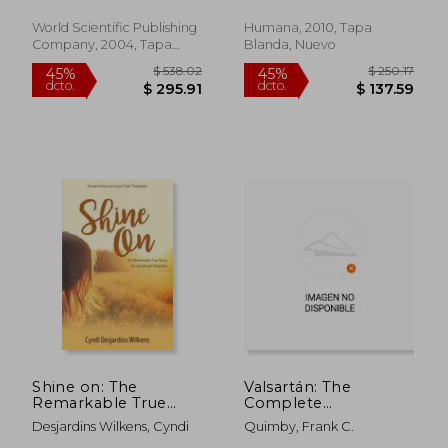
implantation, and
patient follow-up (en
World Scientific Publishing
Humana, 2010, Tapa
Inglés)
Company, 2004, Tapa
Blanda, Nuevo
Dura, Nuevo
$ 32.77
$ 361.
45%
45%
dcto.
dcto.
$ 18.02
$ 198.
Shine on: The
Valsartán: The
Remarkable True
Complete
Story of a Quadruple
Comprehensive
Desjardins Wilkens, Cyndi
Quimby, Frank C.
Amputee (en Inglés)
Health Guide Treat