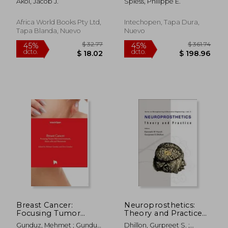
Akol, Jacob J.
Spiess, Philippe E.
Questioned Cause of
AIDS (en Inglés)
Africa World Books Pty Ltd,
Intechopen, Tapa Dura,
Tapa Blanda, Nuevo
Nuevo
$ 49.83
$ 500.
45%
45%
dcto.
dcto.
$ 27.41
$ 275.
Breast Cancer:
Neuroprosthetics:
Focusing Tumor
Theory and Practice
Microenvironment,
(en Inglés)
Gunduz, Mehmet ; Gunduz,
Dhillon, Gurpreet S. ;