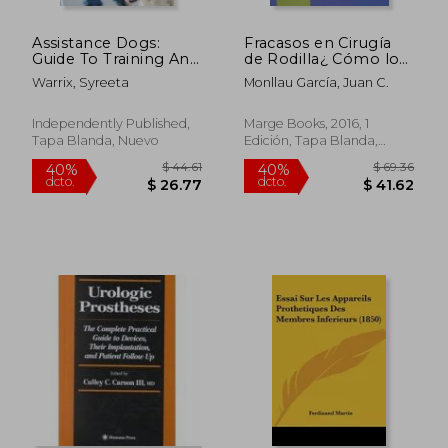
Assistance Dogs:
Fracasos en Cirugía
Guide To Training An
de Rodilla¿ Cómo lo
Assistance Dog:
Soluciono?
Warrix, Syreeta
Monllau García, Juan C.
Owner Training An
Assistance Dog (en
Inglés)
Independently Published,
Marge Books, 2016, 1
Tapa Blanda, Nuevo
Edición, Tapa Blanda,
Nuevo
$ 144.19
$ 54.
45%
45%
dcto.
dcto.
$ 79.30
$ 29.