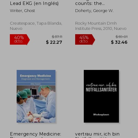
Lead EKG (en Inglés)
counts: the
proceedings of the
Writer, Ghost
Doherty, George W.
8th rocky mountain
region disaster
mental health
Createspace, Tapa Blanda,
Rocky Mountain Dmh
conference (en
Nuevo
Institute Press, 2010, Nuevo
Inglés)
$ 66.75
$ 59
45%
40%
dcto.
dcto.
$ 36.71
$ 35.
Emergency Medicine:
vertrau mir, ich bin