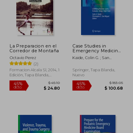
La Preparacion en el
Case Studies in
Corredor de Montaña
Emergency Medicine:
Learning Rounds:
Octavio Perez
Kaide, Colin G. ; San
Learn, Evaluate,
Miguel, Christopher E.
(2)
Adopt, Right Now (en
Inglés)
Formacion Alcala Sl, 2014, 1
Springer, Tapa Blanda,
Edición, Tapa Blanda,
Nuevo
Nuevo
$ 45.10
$ 183.
45%
45%
dcto.
dcto.
$ 24.80
$ 100.