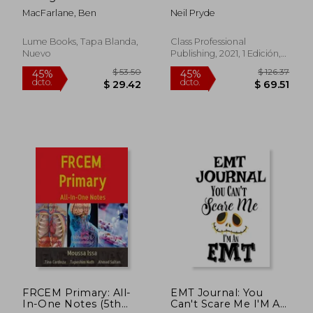
a travelling doctor (en
Paramedics, Nurses
MacFarlane, Ben
Neil Pryde
Inglés)
and Doctors (en
Inglés)
Lume Books, Tapa Blanda,
Class Professional
Nuevo
Publishing, 2021, 1 Edición,
Tapa Blanda, Nuevo
$ 37.11
$ 59.
40%
45%
dcto.
dcto.
$ 22.27
$ 32.
FRCEM Primary: All-
EMT Journal: You
In-One Notes (5th
Can't Scare Me I'M An