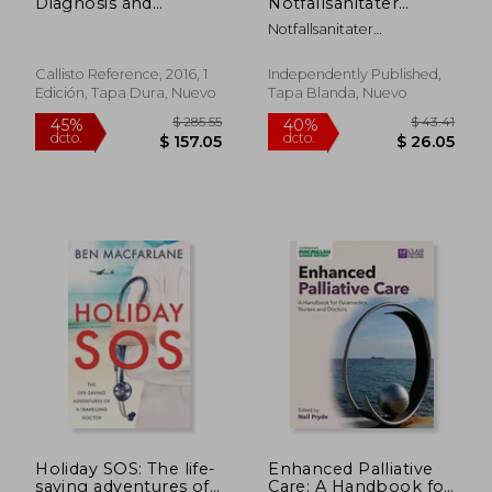
Diagnosis and
Notfallsanitäter
Management (en
Wochenplaner:
Notfallsanitater
Inglés)
Wochenplaner für
Notizbucher &. Tagebu
Notfallsanitäter 52
Wochen perfekt als
Callisto Reference, 2016, 1
Independently Published,
Notfallsanitäter
Edición, Tapa Dura, Nuevo
Tapa Blanda, Nuevo
Geschenk 6x9 DIN A5
(en Alemán)
$ 63.06
$ 34.
45%
45%
dcto.
dcto.
$ 34.68
$ 19.
Holiday SOS: The life-
Enhanced Palliative
saving adventures of
Care: A Handbook for