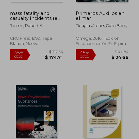
$ 147.72
$ 435.
45%
45%
dcto.
dcto.
$ 81.25
$ 239.
mass fatality and
Primeros Auxilios en
casualty incidents (en
el mar
Inglés)
Jensen, Robert A.
Douglas Justins,Colin Berry
CRC Press, 1999, Tapa
Omega, 2016, 1 Edición,
Blanda, Nuevo
Encuadernación En Espiral,
Nuevo