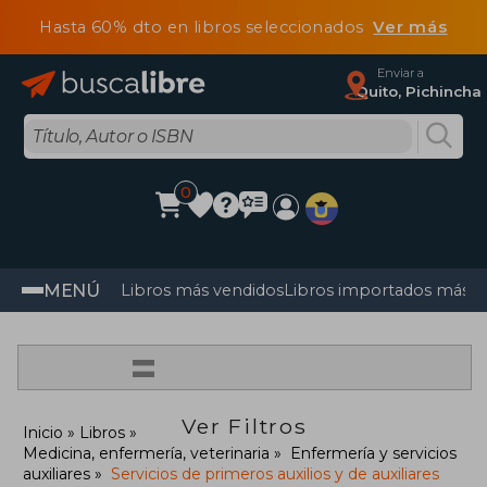
Hasta 60% dto en libros seleccionados
Ver más
Enviar a
Quito, Pichincha
0
MENÚ
Libros más vendidos
Libros importados más v
=
Ver Filtros
Inicio
Libros
Medicina, enfermería, veterinaria
Enfermería y servicios
auxiliares
Servicios de primeros auxilios y de auxiliares