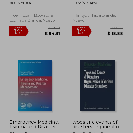
Edition, Black&White)
EMT (en Inglés)
Issa, Moussa
Cardio, Carry
(en Inglés)
Frcem Exam Bookstore
Infinityou, Tapa Blanda,
Ltd, Tapa Blanda, Nuevo
Nuevo
$ 285.55
$ 43.
45%
40%
dcto.
dcto.
$ 157.05
$ 26.
Emergency Medicine,
types and events of
Trauma and Disaster
disasters organization
Management: From
in various disaster