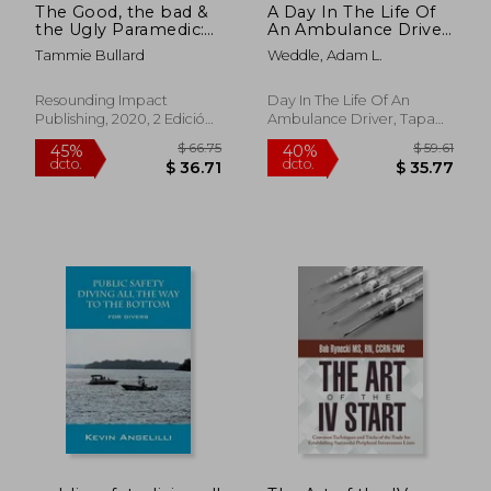
The Good, the bad &
A Day In The Life Of
the Ugly Paramedic:
An Ambulance Driver:
Growing the Good,
The Good, The Bad
Tammie Bullard
Weddle, Adam L.
Breaking the bad &
and The Stupid (en
Undoing the Ugly in
Inglés)
Paramedicine: A Book
Resounding Impact
Day In The Life Of An
for Growing the
Publishing, 2020, 2 Edición,
Ambulance Driver, Tapa
Good, Breaking the
Tapa Blanda, Nuevo
Blanda, Nuevo
bad and Undoing the
Ugly in Paramedicine
$ 36.61
$ 128.
45%
45%
(en Inglés)
dcto.
dcto.
$ 20.13
$ 70.