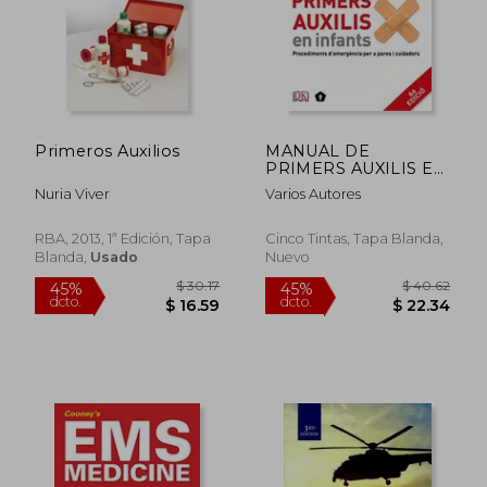
$ 226.80
$ 192.
45%
45%
dcto.
dcto.
$ 124.74
$ 105.
Primeros Auxilios
MANUAL DE
PRIMERS AUXILIS EN
INFANTS
Nuria Viver
Varios Autores
RBA, 2013, 1ª Edición, Tapa
Cinco Tintas, Tapa Blanda,
Blanda,
Usado
Nuevo