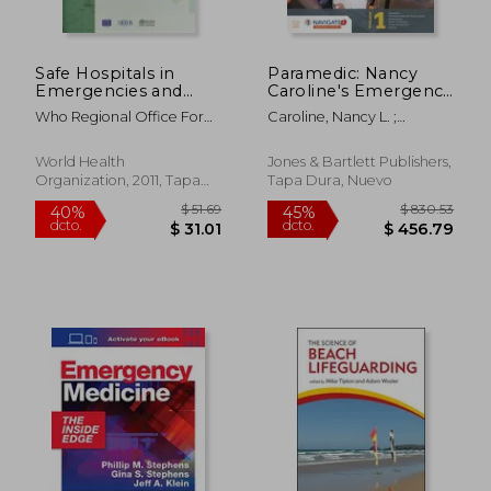
Safe Hospitals in
Paramedic: Nancy
Emergencies and
Caroline's Emergency
Disasters: Structural,
Care in the Streets
Who Regional Office For
Caroline, Nancy L. ;
Non-Structural and
(en Inglés)
The Western Paci
American Academy Of
Functional Indicators
Orthopaedic Surgeons
(en Inglés)
World Health
Jones & Bartlett Publishers,
Organization, 2011, Tapa
Tapa Dura, Nuevo
Blanda, Nuevo
$ 90.28
$ 208.
45%
45%
dcto.
dcto.
$ 49.66
$ 114.