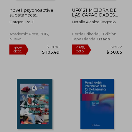
novel psychoactive
UF0121 MEJORA DE
$ 138.31
$ 337.
40%
45%
substances:
LAS CAPACIDADES
dcto.
dcto.
$ 82.99
$ 185.
classification,
FÍSICAS Y PRIMEROS
Dargan, Paul
Natalia Alcalde Regenjo
pharmacology and
AUXILIOS PARA LAS
toxicology (en Inglés)
PERSONAS
DEPENDIENTES EN
Academic Press, 2013,
Certia Editorial, 1 Edición,
EL DOMICILIO
Nuevo
Tapa Blanda,
Usado