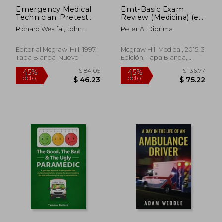
Emergency Medical
Emt-Basic Exam
Technician: Pretest
Review (Medicina) (en
Self-Assessment and
Inglés)
Richard Westfal; John
Peter A. Diprima
Review (en Inglés)
Filangeri
Editorial Mcgraw-Hill, 1997,
Mcgraw Hill Medical, 2015, 3
Tapa Blanda, Nuevo
Edición, Tapa Blanda,
$ 191.80
$ 55.
45%
45%
Nuevo
dcto.
dcto.
$ 105.49
$ 30.