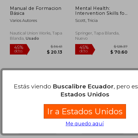
Manual de Formacion
Mental Health:
Básica
Intervention Skills for
the Emergency
Varios Autores
Scott, Tricia
Services (en Inglés)
$ 317.66
$ 44.
45%
45%
dcto.
dcto.
$ 174.71
$ 24.
Nautical Union Works, Tapa
Springer, Tapa Blanda,
Blanda,
Usado
Nuevo
Estás viendo
Buscalibre Ecuador
, pero e
Estados Unidos
Ir a Estados Unidos
Me quedo aquí