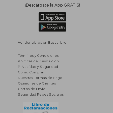
$ 171.47
$ 34.
45%
45%
¡Descárgate la App GRATIS!
dcto.
dcto.
$ 94.31
$ 18.
Vender Libros en Buscalibre
Términos y Condiciones
Políticas de Devolución
Privacidad y Seguridad
Cómo Comprar
Nuestras Formas de Pago
Opiniones de Clientes
Costos de Envío
Seguridad Redes Sociales