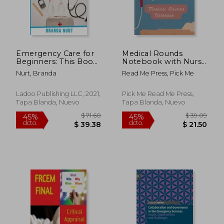
Emergency Care for
Medical Rounds
Beginners: This Book
Notebook with Nurse
Includes: How to
Report Sheets (en
Nurt, Branda
Read Me Press, Pick Me
Handle Insect and
Inglés)
$ 42.47
$ 39.
45%
45%
Animal Bites + how
dcto.
dcto.
$ 23.36
$ 21.
to Handle a Broken
Ladoo Publishing LLC, 2021,
Pick Me Read Me Press,
Bone + how to Heal
Tapa Blanda, Nuevo
Tapa Blanda, Nuevo
Someone who has
Been Shot (4) (en
Inglés)