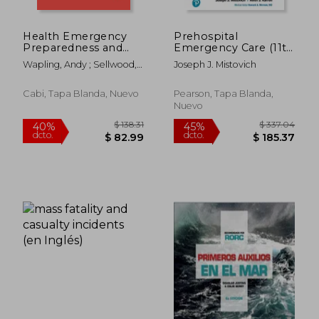
Health Emergency
Prehospital
Preparedness and
Emergency Care (11th
Response (en Inglés)
Edition)
Wapling, Andy ; Sellwood,
Joseph J. Mistovich
Chloe
Cabi, Tapa Blanda, Nuevo
Pearson, Tapa Blanda,
Nuevo