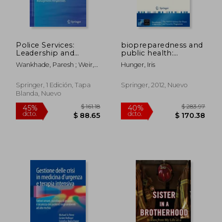
Police Services:
biopreparedness and
Leadership and
public health:
Management
exploring synergies
Wankhade, Paresh ; Weir,
Hunger, Iris
Perspectives (en
(en Inglés)
David
Inglés)
Springer, 1 Edición, Tapa
Springer, 2012, Nuevo
Blanda, Nuevo
$ 133.16
$ 123.
45%
40%
dcto.
dcto.
$ 73.24
$ 74.