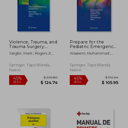
Violence, Trauma, and
Prepare for the
Trauma Surgery:
Pediatric Emergency
Ethical Issues,
Medicine Board
Siegler, Mark ; Rogers Jr,
Waseem, Muhammad ;
Interventions, and
Examination (en
Selwyn O.
Barata, Isabel A. ; Chao,
Innovations (en
Inglés)
Jennifer H.
Inglés)
Springer, Tapa Blanda,
Springer, Tapa Blanda,
Nuevo
Nuevo