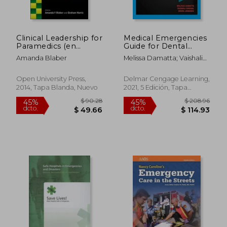
Clinical Leadership for
Medical Emergencies
Paramedics (en
Guide for Dental
Inglés)
Auxiliaries (en Inglés)
Amanda Blaber
Melissa Damatta; Vaishali
Singhal; Debra Jennings
Open University Press,
Delmar Cengage Learning,
2014, Tapa Blanda, Nuevo
2021, 5 Edición, Tapa
Blanda, Nuevo
$ 175.86
$ 61
40%
40%
dcto.
dcto.
$ 105.52
$ 37.