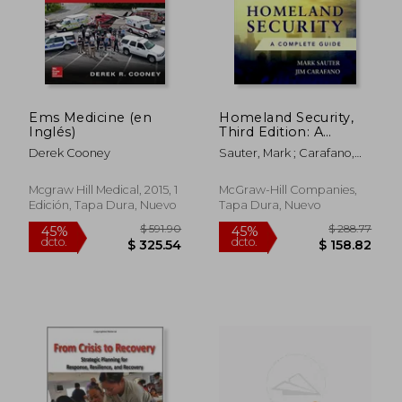
$ 30.17
$ 40.
45%
45%
dcto.
dcto.
$ 16.59
$ 22.
Ems Medicine (en
Homeland Security,
Inglés)
Third Edition: A
Complete Guide (en
Derek Cooney
Sauter, Mark ; Carafano,
Inglés)
James Jay
Mcgraw Hill Medical, 2015, 1
McGraw-Hill Companies,
Edición, Tapa Dura, Nuevo
Tapa Dura, Nuevo