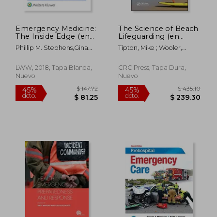
Emergency Medicine:
The Science of Beach
The Inside Edge (en
Lifeguarding (en
Inglés)
Inglés)
Phillip M. Stephens,Gina
Tipton, Mike ; Wooler,
Stephens,Jeff Klein
Adam
LWW, 2018, Tapa Blanda,
CRC Press, Tapa Dura,
Nuevo
Nuevo
$ 51.69
$ 830.
40%
45%
dcto.
dcto.
$ 31.01
$ 456.