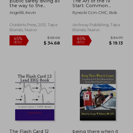
public safety diving all
The Art of the IV
the way to the
Start: Common
bottom: for divers
Techniques and Tricks
Angelilli, Kevin
Rynecki Ccrn-CMC, Bob
(en Inglés)
of the Trade for
Establishing
Successful Peripheral
Outskirts Press, 2012, Tapa
Archway Publishing, Tapa
Intravenous Lines (en
Blanda, Nuevo
Blanda, Nuevo
Inglés)
$ 84.05
$ 136.
45%
45%
dcto.
dcto.
$ 46.23
$ 75.
The Flash Card 12
being there when it