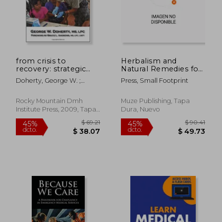
$ 591.90
$ 288.
45%
45%
dcto.
dcto.
$ 325.54
$ 158.
from crisis to
Herbalism and
recovery: strategic
Natural Remedies for
planning for
Beginners & Foraging
Doherty, George W. ;
Press, Small Footprint
response, resilience,
Wild Edible Plants: 2-
Andrews, Bruce L.
and recovery (en
in-1 Compilation -
Inglés)
Field Guide to Healing
Rocky Mountain Dmh
Muze Publishing, Tapa
Common Ailments
Institute Press, 2009, Tapa
Dura, Nuevo
from Home & Id (en
Blanda, Nuevo
Inglés)