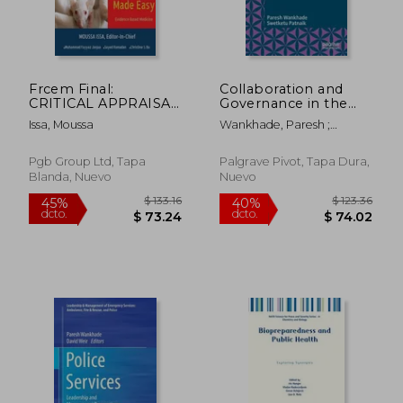
Frcem Final:
Collaboration and
CRITICAL APPRAISAL
Governance in the
Made Easy (en Inglés)
Emergency Services:
Issa, Moussa
Wankhade, Paresh ;
Issues, Opportunities
Patnaik, Swetketu
and Challenges (en
Inglés)
Pgb Group Ltd, Tapa
Palgrave Pivot, Tapa Dura,
Blanda, Nuevo
Nuevo
$ 71.60
$ 39.
45%
45%
dcto.
dcto.
$ 39.38
$ 21.