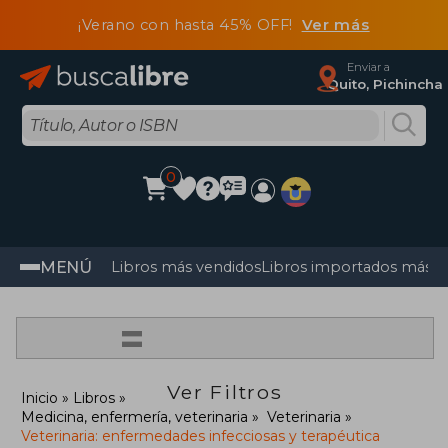
¡Verano con hasta 45% OFF!
Ver más
Enviar a
Quito, Pichincha
0
MENÚ
Libros más vendidos
Libros importados más v
=
Ver Filtros
Inicio
Libros
Medicina, enfermería, veterinaria
Veterinaria
Veterinaria: enfermedades infecciosas y terapéutica