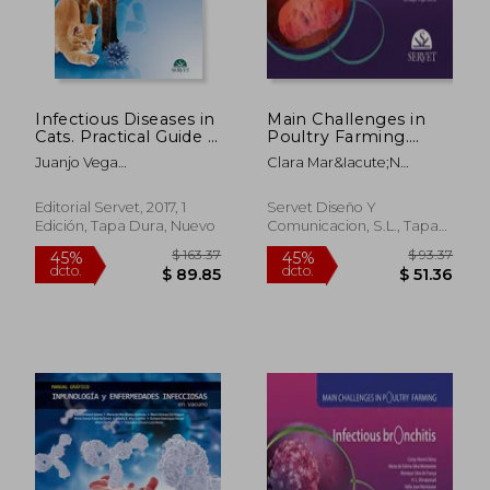
Infectious Diseases in
Main Challenges in
Cats. Practical Guide -
Poultry Farming.
Veterinary Books -
Salmonellosis
Juanjo Vega
Clara Mar&Iacute;N
Editorial Servet (en
Guerrero,Valentina Aybar
Orenga; Santiago Vega
Inglés)
Rodríguez
Garc&Iacute;A
Editorial Servet, 2017, 1
Servet Diseño Y
Edición, Tapa Dura, Nuevo
Comunicacion, S.L., Tapa
$ 52.46
$ 86.
45%
45%
Blanda, Nuevo
dcto.
dcto.
$ 28.85
$ 47.