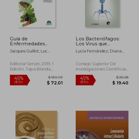
Guía de
Los Bacteriófagos:
$ 76.80
$ 94.
45%
45%
Enfermedades
Los Virus que
dcto.
dcto.
$ 42.24
$ 52.
Transmitidas por
Combaten
Jacques Guillot; Luc
Lucía Fernández; Diana
Vectores en Perros y
Infecciones
Chabanne
Gutiérrez; Ana Rodríguez;
Gatos
Pilar García Suárez
Editorial Servet, 2019, 1
Consejo Superior De
Edición, Tapa Blanda,
Investigaciones Cientificas,
Nuevo
2020, 1 Edición, Tapa
Blanda, Nuevo