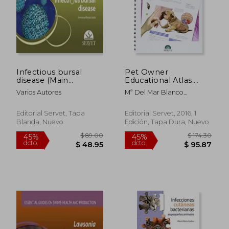
$ 89.00
$ 289.
45%
45%
dcto.
dcto.
$ 48.95
$ 159.
Infectious bursal
Pet Owner
disease (Main
Educational Atlas.
challenges in poultry
Immunology and
Varios Autores
Mª Del Mar Blanco
farming)
Transmissible
Gutiérrez; José Antonio
Diseases (en Inglés)
Orden Gutiérrez; Alicia
Editorial Servet, Tapa
Editorial Servet, 2016, 1
Gibello Prieto; Mª
Blanda, Nuevo
Edición, Tapa Dura, Nuevo
Esperanza Gómez-Lucía;
Gustavo Domínguez
Bernal; Ana Doménech
Gómez; María Teresa Cutuli
De Simón; Guadalupe Miró
Corrales; Isabel Simarro
Fernández