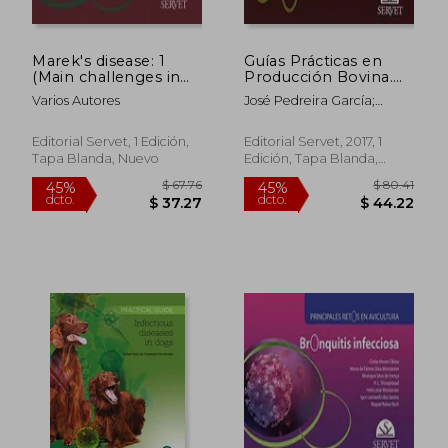
Marek's disease: 1
Guías Prácticas en
(Main challenges in
Producción Bovina.
poultry farming)
Parasitología y
Varios Autores
José Pedreira García;
Enfermedades
Pablo Díaz Fernández;
Parasitarias - Libros
María Sol Arias Vázquez
de Veterinaria -
Editorial Servet, 1 Edición,
Editorial Servet, 2017, 1
Editorial Servet
Tapa Blanda, Nuevo
Edición, Tapa Blanda,
Nuevo