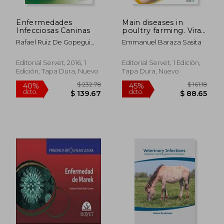
Enfermedades
Main diseases in
$ 67.76
$ 80.
45%
45%
Infecciosas Caninas
poultry farming. Viral
dcto.
dcto.
$ 37.27
$ 44.
infections
Rafael Ruiz De Gopegui
Emmanuel Baraza Sasita
Fernandez
Editorial Servet, 2016, 1
Editorial Servet, 1 Edición,
Edición, Tapa Dura, Nuevo
Tapa Dura, Nuevo