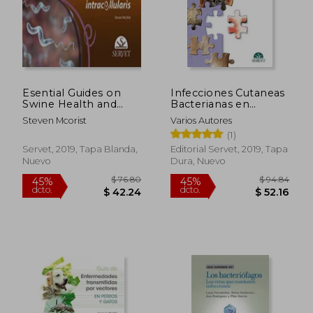
$ 89.00
$ 174.
45%
45%
dcto.
dcto.
$ 48.95
$ 95.
Esential Guides on
Infecciones Cutaneas
Swine Health and
Bacterianas en
Production. Lawsonia
Pequeã‘Os Animales
Steven Mcorist
Varios Autores
Intracellularis (en
(1)
Inglés)
Servet, 2019, Tapa Blanda,
Editorial Servet, 2019, Tapa
Nuevo
Dura, Nuevo