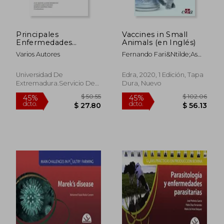
Principales
Vaccines in Small
Enfermedades
Animals (en Inglés)
Infecciosas y
Varios Autores
Fernando Fari&Ntilde;As
Parasitarias en el
Guerrero; Marisa Palmero
Ganado Ovino y
Colado; Rafael Astorga
Caprino Extensivo
Universidad De
Edra, 2020, 1 Edición, Tapa
M&Aacute;Rquez
Extremadura.Servicio De
Dura, Nuevo
Publicaciones, 2020, Tapa
Blanda, Nuevo
$ 76.80
$ 76.
45%
45%
dcto.
dcto.
$ 42.24
$ 42.