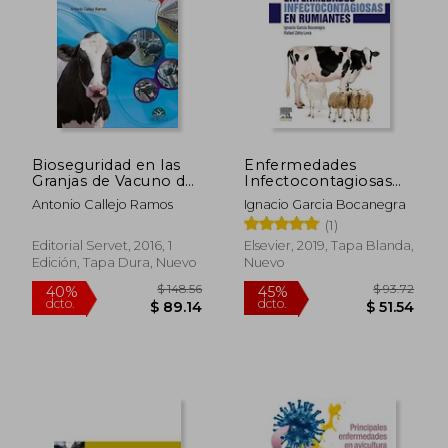
Bioseguridad en las
Enfermedades
Granjas de Vacuno de
Infectocontagiosas
Leche
en Rumiantes
Antonio Callejo Ramos
Ignacio Garcia Bocanegra
(1)
Editorial Servet, 2016, 1
Elsevier, 2019, Tapa Blanda,
Edición, Tapa Dura, Nuevo
Nuevo
$ 148.56
$ 93.
40%
45%
dcto.
dcto.
$ 89.14
$ 51.