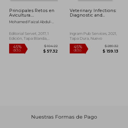
Principales Retos en
Veterinary Infections:
Avicultura.
Diagnostic and
Enfermedad de
Management
Mohamed Faizal Abdul-
Marek - Libros de
Techniques (en
Careem
$ 189.61
$ 76.
45%
45%
Veterinaria - Editorial
Inglés)
dcto.
dcto.
$ 104.29
$ 42.
Servet
Editorial Servet, 2017, 1
Ingram Pub Services, 2021,
Edición, Tapa Blanda,
Tapa Dura, Nuevo
Nuevo
Nuestras Formas de Pago