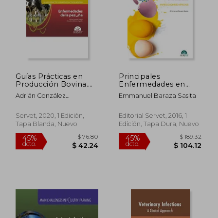
Guías Prácticas en
Principales
Producción Bovina.
Enfermedades en
Enfermedades de las
Avicultura.
Adrián González
Emmanuel Baraza Sasita
Pezuñas: 7
Infecciones Vã­Ricas
Sag&Uuml;És; Almudena
Molinero Arg&Uuml;Ello
Servet, 2020, 1 Edición,
Editorial Servet, 2016, 1
Tapa Blanda, Nuevo
Edición, Tapa Dura, Nuevo