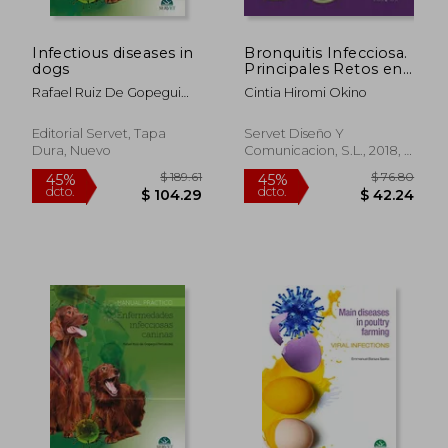
$ 50.55
$ 102.
45%
45%
dcto.
dcto.
$ 27.80
$ 56.
Infectious diseases in
Bronquitis Infecciosa.
dogs
Principales Retos en
Avicultura
Rafael Ruiz De Gopegui
Cintia Hiromi Okino
Fernández
Editorial Servet, Tapa
Servet Diseño Y
Dura, Nuevo
Comunicacion, S.L., 2018, 1
Edición, Tapa Blanda,
Nuevo