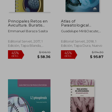
Principales Retos en
Atlas of
Avicultura. Bursitis
Parasitological
Infecciosa - Libros de
Diagnosis in Dogs
Emmanuel Baraza Sasita
Guadalupe Mir&Oacute;
Veterinaria - Editorial
and Cats (en Inglés)
Corrales; Dwight D.
Servet
Bowman
Editorial Servet, 2017, 1
Editorial Servet, 2018, 1
Edición, Tapa Blanda,
Edición, Tapa Dura, Nuevo
Nuevo
$ 85.81
$ 103.
45%
45%
dcto.
dcto.
$ 47.19
$ 57.