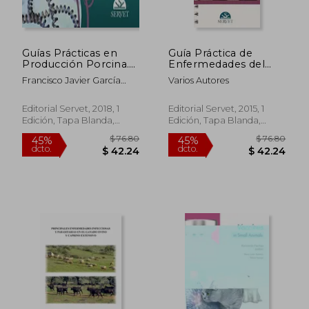
Guías Prácticas en
Guía Práctica de
Producción Porcina.
Enfermedades del
Leptospirosis
Ganado Porcino
Francisco Javier García
Varios Autores
Peña
Editorial Servet, 2018, 1
Editorial Servet, 2015, 1
Edición, Tapa Blanda,
Edición, Tapa Blanda,
Nuevo
Nuevo
$ 106.10
$ 174.
45%
45%
dcto.
dcto.
$ 58.36
$ 95.