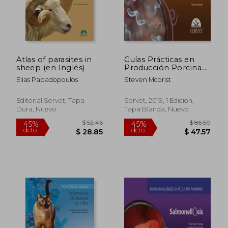
Atlas of parasites in
Guías Prácticas en
sheep (en Inglés)
Producción Porcina.
Lawsonia
Elias Papadopoulos
Steven Mcorist
Intracellularis - Libros
$ 130.93
$ 35.
45%
45%
de Veterinaria -
dcto.
dcto.
$ 72.01
$ 19.
Editorial Servet: 9
Editorial Servet, Tapa
Servet, 2019, 1 Edición,
Dura, Nuevo
Tapa Blanda, Nuevo