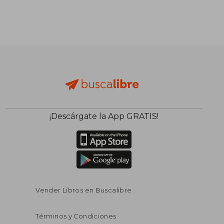
¡Descárgate la App GRATIS!
$ 24.19
$ 32.
45%
45%
dcto.
dcto.
$ 13.31
$ 18.
Vender Libros en Buscalibre
Términos y Condiciones