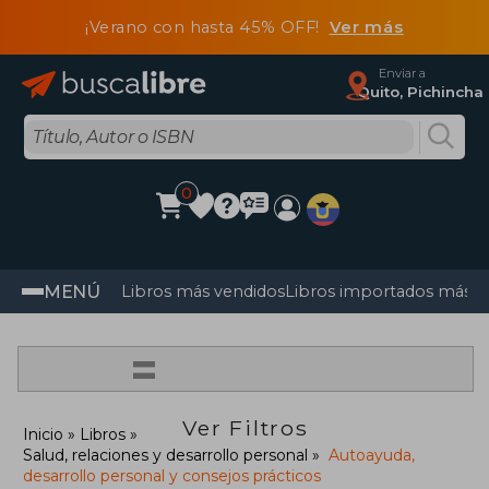
¡Verano con hasta 45% OFF!
Ver más
Enviar a
Quito, Pichincha
0
MENÚ
Libros más vendidos
Libros importados más v
=
Ver Filtros
Inicio
Libros
Salud, relaciones y desarrollo personal
Autoayuda,
desarrollo personal y consejos prácticos