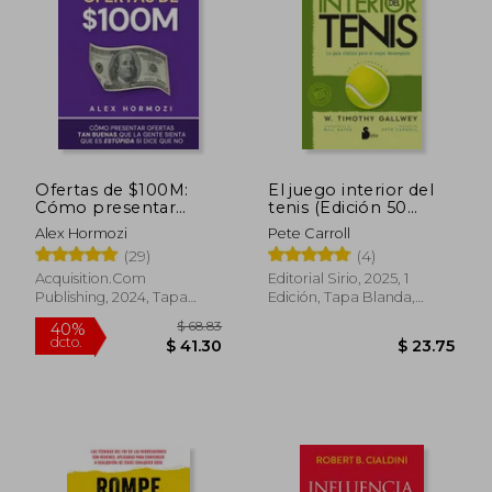
$ 18.99
$ 42.
5%
45%
dcto.
dcto.
$ 18.05
$ 23.
Ofertas de $100M:
El juego interior del
Cómo presentar
tenis (Edición 50
ofertas tan buenas
aniversario)
Alex Hormozi
Pete Carroll
que la gente sienta
(29)
(4)
que es estúpida si dice
que no
Acquisition.Com
Editorial Sirio, 2025, 1
Publishing, 2024, Tapa
Edición, Tapa Blanda,
Blanda, Nuevo
Nuevo