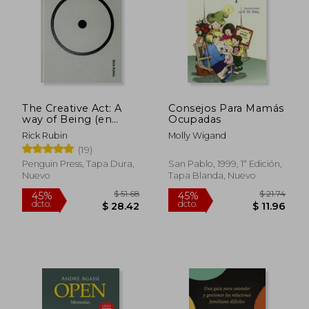
The Creative Act: A
Consejos Para Mamás
way of Being (en
Ocupadas
Inglés)
Rick Rubin
Molly Wigand
(19)
Penguin Press, Tapa Dura,
San Pablo, 1999, 1ª Edición,
Nuevo
Tapa Blanda, Nuevo
$ 46.51
45%
dcto.
$ 25.58
$ 27.