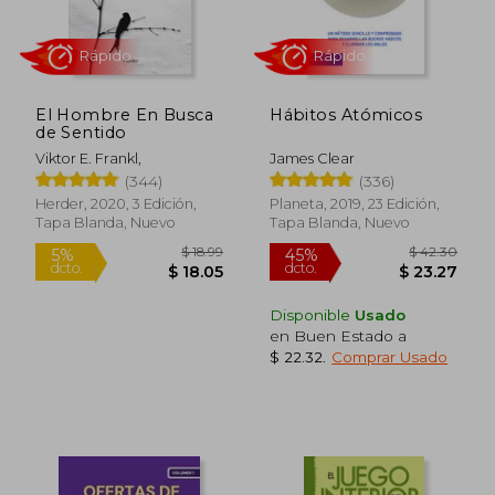
$ 52.05
$ 42.
45%
45%
dcto.
dcto.
$ 28.63
$ 23.
El Hombre En Busca
Hábitos Atómicos
de Sentido
Viktor E. Frankl,
James Clear
(344)
(336)
Herder, 2020, 3 Edición,
Planeta, 2019, 23 Edición,
Tapa Blanda, Nuevo
Tapa Blanda, Nuevo
Disponible
Usado
en Buen Estado a
$ 22.32
.
Comprar Usado
Rápido
Rápido