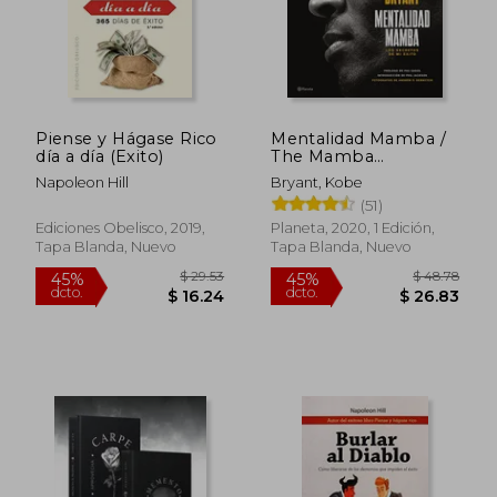
Piense y Hágase Rico
Mentalidad Mamba /
día a día (Exito)
The Mamba
Mentality: Los
Napoleon Hill
Bryant, Kobe
Secretos de Mi Éxito
(51)
Ediciones Obelisco, 2019,
Planeta, 2020, 1 Edición,
Tapa Blanda, Nuevo
Tapa Blanda, Nuevo
$ 43.85
$ 51
45%
45%