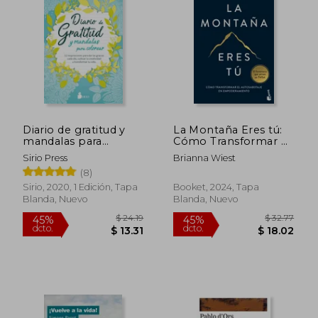
$ 38.40
$ 35.
45%
45%
dcto.
dcto.
$ 21.12
$ 19.
Diario de gratitud y
La Montaña Eres tú:
mandalas para
Cómo Transformar el
colorear
Autosabotaje en
Sirio Press
Brianna Wiest
Empoderamiento
(8)
Sirio, 2020, 1 Edición, Tapa
Booket, 2024, Tapa
Blanda, Nuevo
Blanda, Nuevo
Rápido