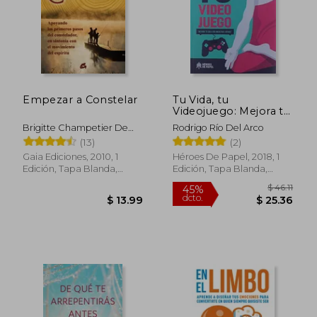
Empezar a Constelar
Tu Vida, tu
Videojuego: Mejora tu
día a día Mientras
Brigitte Champetier De
Rodrigo Río Del Arco
Juegas
Ribes
(13)
(2)
Gaia Ediciones, 2010, 1
Héroes De Papel, 2018, 1
Edición, Tapa Blanda,
Edición, Tapa Blanda,
Nuevo
Nuevo
$ 41.43
$ 32.
45%
45%
dcto.
dcto.
$ 22.79
$ 17.