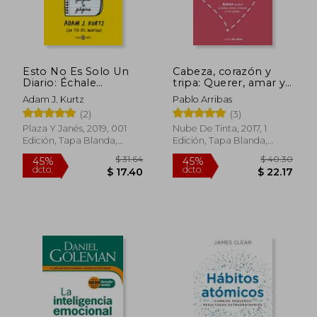
$ 73.90
40%
dcto.
$ 44.34
$ 14.
Esto No Es Solo Un
Cabeza, corazón y
Diario: Échale
tripa: Querer, amar y
Creatividad a Tu Vida...
desear
Adam J. Kurtz
Pablo Arribas
Página a Página / 1 P
(2)
(3)
Age at a Time: A Daily
Creative Companion
Plaza Y Janés, 2019, 001
Nube De Tinta, 2017, 1
Edición, Tapa Blanda,
Edición, Tapa Blanda,
Nuevo
Usado