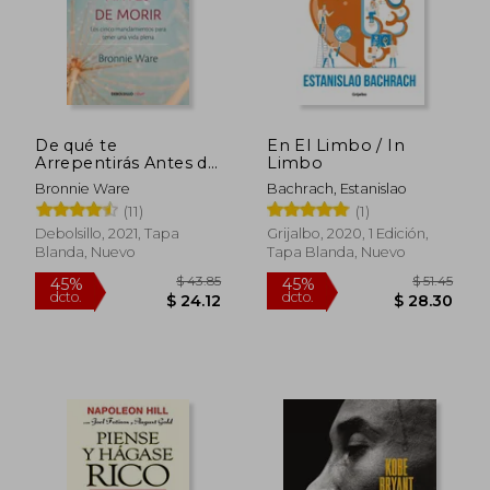
De qué te
En El Limbo / In
Arrepentirás Antes de
Limbo
Morir. Los Cinco
Bronnie Ware
Bachrach, Estanislao
Mandamientos Para
(11)
(1)
Tener una Vida Plena
Debolsillo, 2021, Tapa
Grijalbo, 2020, 1 Edición,
Blanda, Nuevo
Tapa Blanda, Nuevo
$ 46
45%
dcto.
$ 13.99
$ 25.