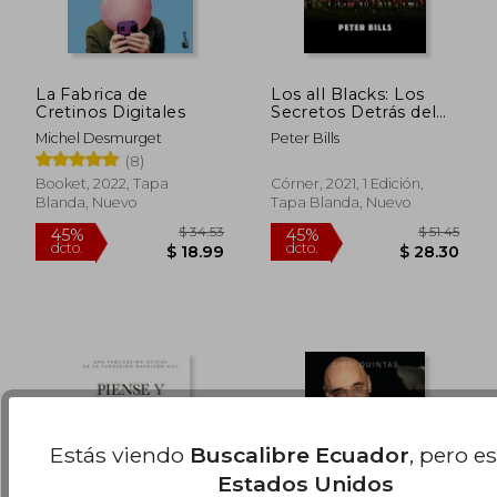
La Fabrica de
Los all Blacks: Los
Cretinos Digitales
Secretos Detrás del
Mejor Equipo del
Michel Desmurget
Peter Bills
Mundo
(8)
$ 31.64
$ 40.
45%
45%
Booket, 2022, Tapa
Córner, 2021, 1 Edición,
dcto.
dcto.
$ 17.40
$ 22.
Blanda, Nuevo
Tapa Blanda, Nuevo
Estás viendo
Buscalibre Ecuador
, pero e
Estados Unidos