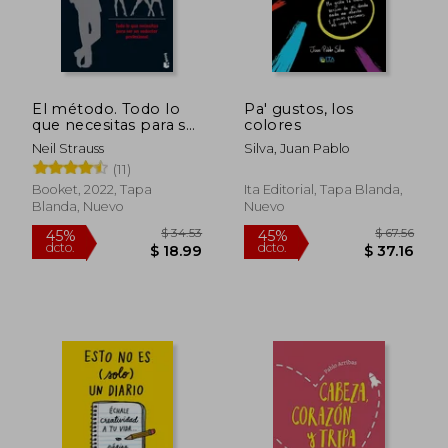
$ 29.53
$ 48.
45%
45%
dcto.
dcto.
$ 16.24
$ 26.
El método. Todo lo
Pa' gustos, los
que necesitas para ser
colores
un seductor
Neil Strauss
Silva, Juan Pablo
profesional
(11)
Booket, 2022, Tapa
Ita Editorial, Tapa Blanda,
Blanda, Nuevo
Nuevo