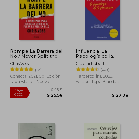
Rompe La Barrera del
Influencia. La
No / Never Split the
Psicología de la
Difference
Persuasión
Chris Voss
Cialdini Robert
(16)
(40)
$ 68.83
40%
Conecta, 2021, 001 Edición,
Harpercollins, 2023, 1
dcto.
$ 41.30
$ 23.
Tapa Blanda, Nuevo
Edición, Tapa Blanda,
Nuevo