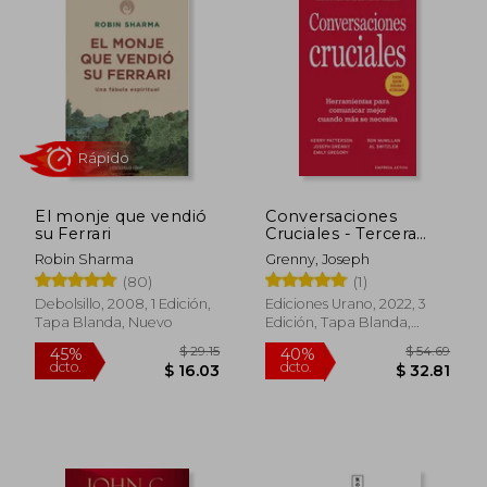
El monje que vendió
Conversaciones
su Ferrari
Cruciales - Tercera
Edición Revisada
Robin Sharma
Grenny, Joseph
Rápido
(80)
(1)
Debolsillo, 2008, 1 Edición,
Ediciones Urano, 2022, 3
Tapa Blanda, Nuevo
Edición, Tapa Blanda,
Nuevo
$ 63.00
$ 27.
45%
45%