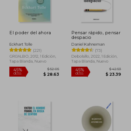
$ 21.95
$ 55
5%
45%
dcto.
dcto.
$ 20.85
$ 30.
El poder del ahora
Pensar rápido, pensar
despacio
Eckhart Tolle
Daniel Kahneman
(221)
(73)
GRIJALBO, 2012, 1 Edición,
Debolsillo, 2022, 1 Edición,
Tapa Blanda, Nuevo
Tapa Blanda, Nuevo