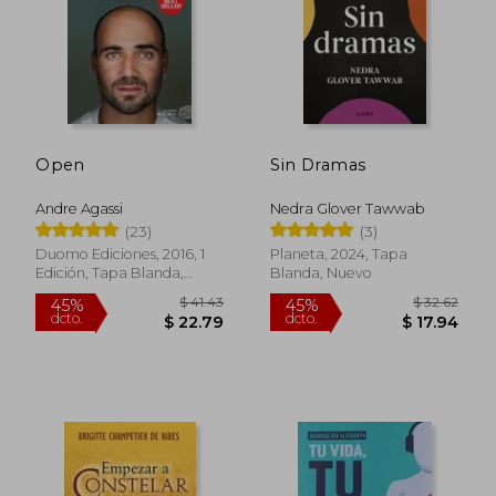
Open
Sin Dramas
Andre Agassi
Nedra Glover Tawwab
(23)
(3)
Duomo Ediciones, 2016, 1
Planeta, 2024, Tapa
Edición, Tapa Blanda,
Blanda, Nuevo
Nuevo
$ 51.68
$ 21
45%
45%
dcto.
dcto.
$ 28.42
$ 11.