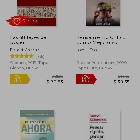
$ 26.82
$ 28.
Las 48 leyes del
Pensamiento Crítico:
poder
Cómo Mejorar su
Pensamiento Crítico
Robert Greene
Lovell, Scott
y Habilidades Para la
(166)
Resolución de
Problemas y Evitar
Oceano, 2019, Tapa
Bravex Publications, 2020,
los 25 Sesgos
Blanda, Nuevo
Tapa Dura, Nuevo
Cognitivos en la
Toma de Decisiones
Rápido