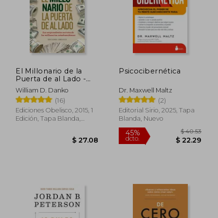
El Millonario de la
Psicocibernética
Puerta de al Lado -
Thomas J. Stanley,
William D. Danko
Dr. Maxwell Maltz
William D. Danko -
(16)
(2)
Libro Físico
Ediciones Obelisco, 2015, 1
Editorial Sirio, 2025, Tapa
$ 34.53
$ 51
45%
45%
Edición, Tapa Blanda,
Blanda, Nuevo
dcto.
dcto.
$ 18.99
$ 28.
Nuevo