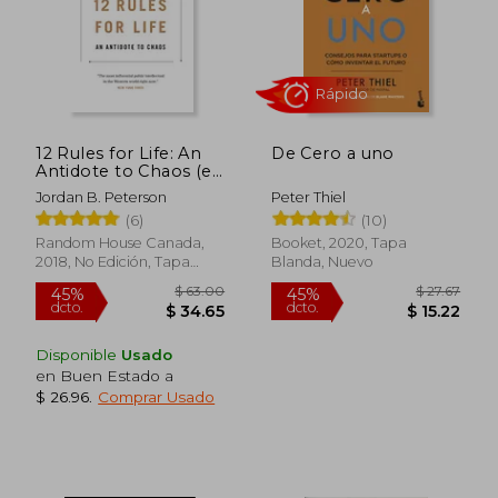
12 Rules for Life: An
De Cero a uno
Antidote to Chaos (en
Inglés)
Jordan B. Peterson
Peter Thiel
(6)
(10)
Random House Canada,
Booket, 2020, Tapa
2018, No Edición, Tapa
Blanda, Nuevo
Dura, Nuevo
$ 42.66
$ 43.
40%
45%
dcto.
dcto.
$ 25.60
$ 23.
Disponible
Usado
en Buen Estado a
$ 26.96
.
Comprar Usado