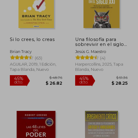
Si lo crees, lo creas
Una filosofía para
sobrevivir en el siglo
XXI
Brian Tracy
Jesús G. Maestro
(63)
(4)
AGUILAR, 2019, 1 Edición,
Harpercollins, 2025, Tapa
Tapa Blanda, Nuevo
Blanda, Nuevo
$ 48.76
$ 51
45%
45%
dcto.
dcto.