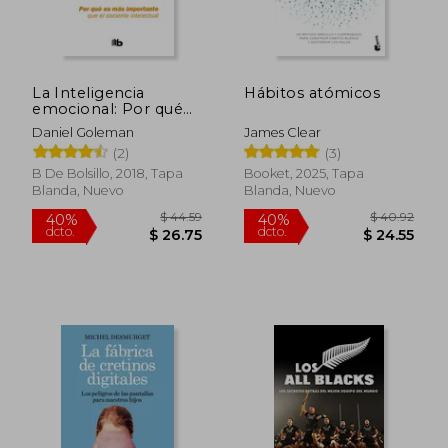
La Inteligencia
Hábitos atómicos
emocional: Por qué
$ 34.53
$ 67.
45%
45%
es más importante
dcto.
dcto.
$ 18.99
$ 37.
Daniel Goleman
James Clear
que el cociente
(2)
(3)
intelectual
B De Bolsillo, 2018, Tapa
Booket, 2025, Tapa
Blanda, Nuevo
Blanda, Nuevo