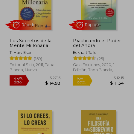
Los Secretos de la
Practicando el Poder
Mente Millonaria
del Ahora
T. Harv Eker
Eckhart Tolle
Rápido
Rápido
(159)
(25)
Editorial Sirio, 2011, Tapa
Gaia Ediciones, 2020, 1
Blanda, Nuevo
Edición, Tapa Blanda,
Nuevo
$ 27.15
$ 12
45%
5%
dcto.
dcto.
$ 14.93
$ 11.