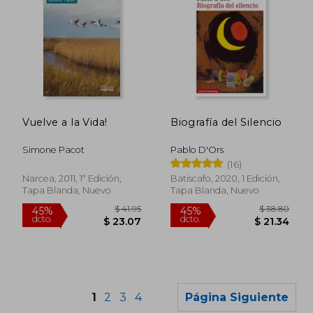
$ 29.15
$ 54.
45%
40%
Vuelve a la Vida!
Biografía del Silencio
dcto.
dcto.
$ 16.03
$ 32.
Simone Pacot
Pablo D'Ors
(16)
Narcea, 2011, 1ª Edición,
Batiscafo, 2020, 1 Edición,
Tapa Blanda, Nuevo
Tapa Blanda, Nuevo
1
2
3
4
Página Siguiente