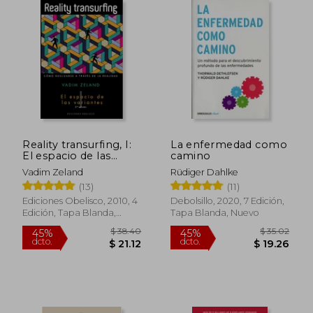
Reality transurfing, I:
La enfermedad como
El espacio de las
camino
variantes
Vadim Zeland
Rüdiger Dahlke
(13)
(11)
Ediciones Obelisco, 2010, 4
Debolsillo, 2020, 7 Edición,
Edición, Tapa Blanda,
Tapa Blanda, Nuevo
Nuevo
$ 40.
45%
dcto.
$ 27.08
$ 22.