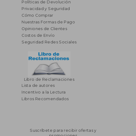
Políticas de Devolución
Privacidad y Seguridad
Cómo Comprar
Nuestras Formas de Pago
Opiniones de Clientes
Costos de Envío
Seguridad Redes Sociales
Libro de Reclamaciones
$ 41.95
$ 38.
Lista de autores
45%
45%
dcto.
dcto.
$ 23.07
$ 21.
Incentivo a la Lectura
Libros Recomendados
Suscríbete para recibir ofertas y
promociones