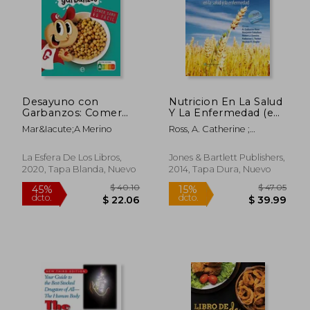
Desayuno con
Nutricion En La Salud
Garbanzos: Comer
Y La Enfermedad (en
Sano es Fácil
Inglés)
Mar&Iacute;A Merino
Ross, A. Catherine ;
Caballero, Benjamin ;
Cousins, Robert J.
La Esfera De Los Libros,
Jones & Bartlett Publishers,
2020, Tapa Blanda, Nuevo
2014, Tapa Dura, Nuevo