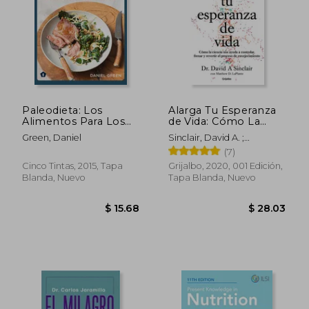
Paleodieta: Los
Alarga Tu Esperanza
Alimentos Para Los
de Vida: Cómo La
Que Su Cuerpo Está
Ciencia Nos Ayuda a
Green, Daniel
Sinclair, David A. ;
Diseñado
Controlar, Frenar Y
Laplante, Matthew D.
(7)
Revertir El Proceso
de Envejecimiento /
Cinco Tintas, 2015, Tapa
Grijalbo, 2020, 001 Edición,
Lifespan: Why We
Blanda, Nuevo
Tapa Blanda, Nuevo
Age - And Why We
$ 50.89
$ 58.
40%
40%
dcto.
dcto.
$ 30.53
$ 35.