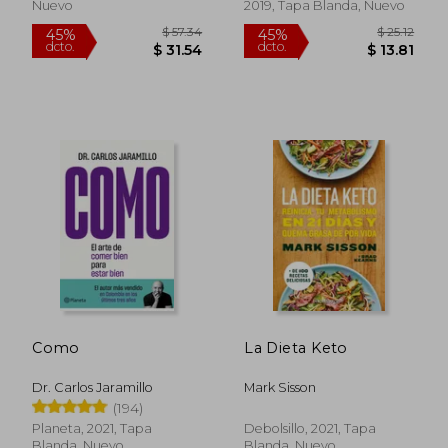
Nuevo
2019, Tapa Blanda, Nuevo
$ 50.62
$ 36.
45%
45%
dcto.
dcto.
$ 27.84
$ 19.
Como
La Dieta Keto
Dr. Carlos Jaramillo
Mark Sisson
(194)
Planeta, 2021, Tapa
Debolsillo, 2021, Tapa
Blanda, Nuevo
Blanda, Nuevo