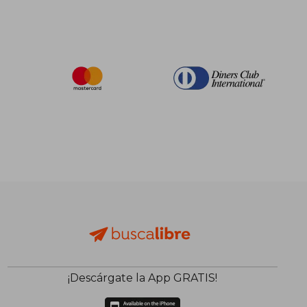
¡Descárgate la App GRATIS!
$ 57.34
$ 25
45%
45%