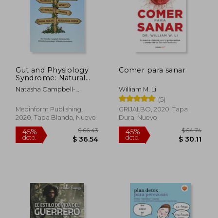
Gut and Physiology
Comer para sanar
Syndrome: Natural
Treatment for
Natasha Campbell-
William M. Li
Allergies,
McBride
(5)
Autoimmune Illness,
Arthritis, gut
Medinform Publishing,
GRIJALBO, 2020, Tapa
Problems, Fatigue,
2020, Tapa Blanda, Nuevo
Dura, Nuevo
Hormonal Problems,
Neurological Disease
and More (en Inglés)