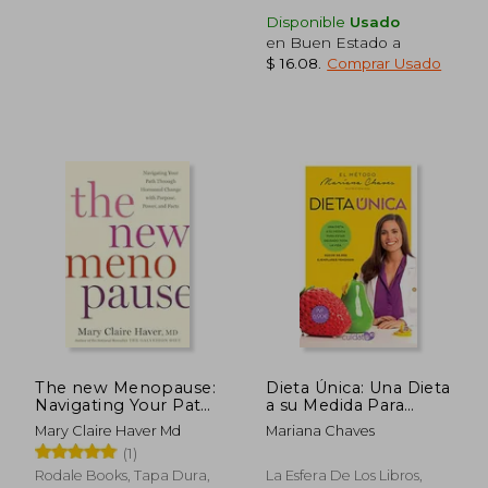
Disponible
Usado
en Buen Estado a
$ 16.08
.
Comprar Usado
$ 35.02
$ 37.
45%
45%
dcto.
dcto.
$ 19.26
$ 20.
The new Menopause:
Dieta Única: Una Dieta
Navigating Your Path
a su Medida Para
Through Hormonal
Estar Delgado Toda la
Mary Claire Haver Md
Mariana Chaves
Change With
Vida
(1)
Purpose, Power, and
Facts (en Inglés)
Rodale Books, Tapa Dura,
La Esfera De Los Libros,