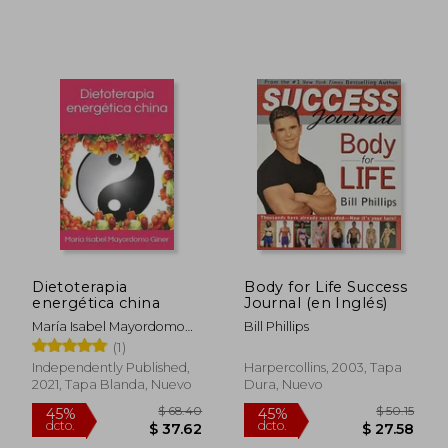
$ 58.81
$ 49.
45%
45%
dcto.
dcto.
$ 32.35
$ 27.
Dietoterapia
Body for Life Success
energética china
Journal (en Inglés)
María Isabel Mayordomo
Bill Phillips
Giner
(1)
Independently Published,
Harpercollins, 2003, Tapa
2021, Tapa Blanda, Nuevo
Dura, Nuevo