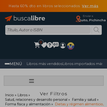
Hasta 60% dto en libros seleccionados
Ver más
Enviar a
Quito, Pichincha
0
MENÚ
Libros más vendidos
Libros importados más v
=
Ver Filtros
Inicio
Libros
Salud, relaciones y desarrollo personal
Familia y salud
Forma física y alimentación
Dietas y régimen alimenticio,