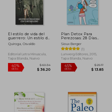
$ 54.87
$ 288.
45%
45%
dcto.
dcto.
$ 30.18
$ 158.
El estilo de vida del
Plan Detox Para
guerrero: Un estilo de
Perezosas: 28 Días
vida acorde con tu
Para Sentirte Ligera
Quiroga, Osvaldo
Sioux Berger
metabolismo
Como una Pluma
(1)
Editorial Letra Minuscula,
Lunwerg Editores, 2015,
Tapa Blanda, Nuevo
Tapa Blanda, Nuevo