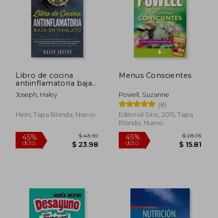
Libro de cocina
Menus Conscientes
antiinflamatoria baja
en oxalatos
Joseph, Haley
Powell, Suzanne
(8)
Heirs, Tapa Blanda, Nuevo
Editorial Sirio, 2015, Tapa
Blanda, Nuevo
$ 43.59
$ 28.
45%
45%
dcto.
dcto.
$ 23.98
$ 15.