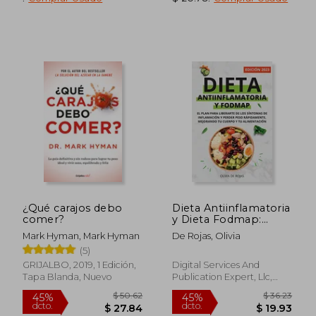
¿Qué carajos debo
Dieta Antiinflamatoria
comer?
y Dieta Fodmap:
Como Mejorar tu
Mark Hyman, Mark Hyman
De Rojas, Olivia
Cuerpo con una Vida
(5)
Sana, Liberarte de los
Síntomas de
GRIJALBO, 2019, 1 Edición,
Digital Services And
Inflamación y Perder
Tapa Blanda, Nuevo
Publication Expert, Llc,
Peso Rápidamente
Tapa Blanda, Nuevo