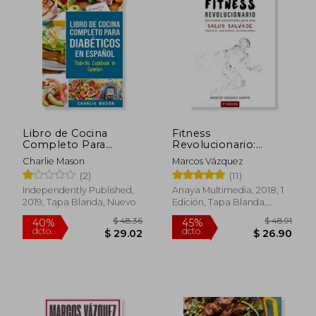
$ 61.44
$ 50.
45%
40%
dcto.
dcto.
$ 33.79
$ 30.
Libro de Cocina
Fitness
Completo Para
Revolucionario:
Diabéticos en
Lecciones Ancestrales
Charlie Mason
Marcos Vázquez
Español
Para una Salud Salvaje
(2)
(11)
Independently Published,
Anaya Multimedia, 2018, 1
2019, Tapa Blanda, Nuevo
Edición, Tapa Blanda,
Nuevo