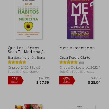
$ 60.34
$ 25
40%
45%
dcto.
dcto.
$ 36.20
$ 13.
Que Los Hábitos
Meta Alimentacion
Sean Tu Medicina /
Make Habits Your
Bandera Merchán, Borja
Óscar Rosero Olarte
Medicine
(4)
(51)
Grijalbo, 2023, 1 Edición,
Circulo De Lectores, 2022, 1
Tapa Blanda, Nuevo
Edición, Tapa Blanda,
Nuevo