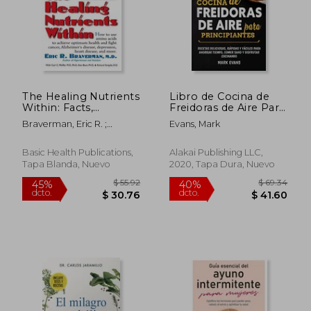
$ 40.10
$ 47.
45%
15%
dcto.
dcto.
$ 22.06
$ 39.
The Healing Nutrients
Libro de Cocina de
Within: Facts,
Freidoras de Aire Para
Findings, and New
Principiantes: Recetas
Braverman, Eric R. ;
Evans, Mark
Research on Amino
Deliciosas, Rápidas y
Pfeiffer, Carl C. ; Blum,
Acids (en Inglés)
Fáciles Para Ahorrar
Kenneth
Tiempo, Comer Sano
Basic Health Publications,
Alakai Publishing LLC,
y Disfrutar Cocinando
Tapa Blanda, Nuevo
2020, Tapa Dura, Nuevo