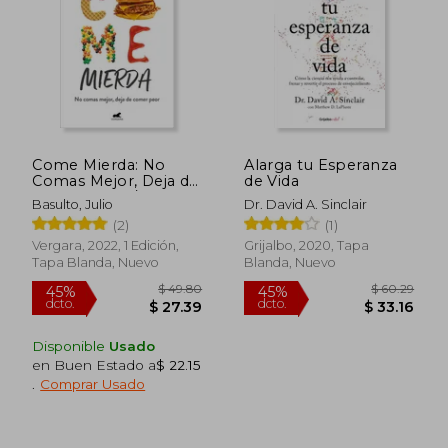
Come Mierda: No
Alarga tu Esperanza
Comas Mejor, Deja de
de Vida
Comer Peor / Eat
Basulto, Julio
Dr. David A. Sinclair
Shit: Don't Eat Better,
(2)
(1)
St Op Eating So
Badly
Vergara, 2022, 1 Edición,
Grijalbo, 2020, Tapa
Tapa Blanda, Nuevo
Blanda, Nuevo
$ 48.16
$ 41.
45%
40%
Disponible
Usado
dcto.
dcto.
$ 26.49
$ 25.
en Buen Estado a
$ 22.15
.
Comprar Usado