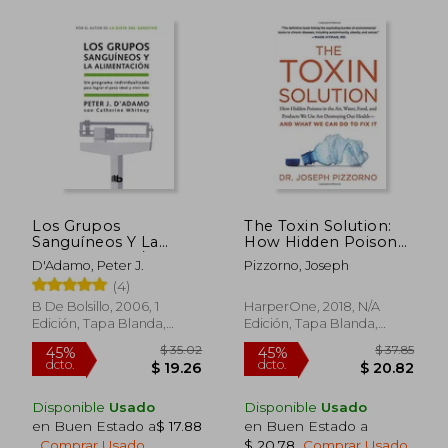
Los Grupos
The Toxin Solution:
Sanguíneos Y La
How Hidden Poisons
Alimentación / Eat
in the Air, Water,
D'Adamo, Peter J.
Pizzorno, Joseph
Right for Your Type =
Food, and Products
(4)
Eat Right for Your
we use are
Type
Destroying our
B De Bolsillo, 2006, 1
HarperOne, 2018, N/A
Health--And What we
Edición, Tapa Blanda,
Edición, Tapa Blanda,
can do to fix it (en
Nuevo
Nuevo
Inglés)
Disponible
Usado
Disponible
Usado
$ 49.80
$ 60.
45%
45%
en Buen Estado a
$ 17.88
en Buen Estado a
dcto.
dcto.
$ 27.39
$ 33.
.
Comprar Usado
$ 20.78
.
Comprar Usado