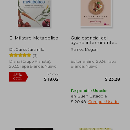
$ 55.92
$ 69.
45%
40%
dcto.
dcto.
$ 30.76
$ 41.
El Milagro Metabolico
Guía esencial del
ayuno intermitente
para Mujeres
Dr. Carlos Jaramillo
Ramos, Megan
(3)
Diana (Grupo Planeta),
Editorial Sirio, 2024, Tapa
2022, Tapa Blanda, Nuevo
Blanda, Nuevo
Disponible
Usado
en Buen Estado a
$ 20.48
.
Comprar Usado