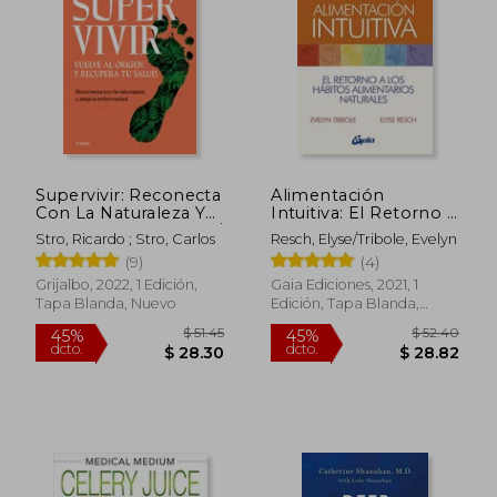
Supervivir: Reconecta
Alimentación
Con La Naturaleza Y
Intuitiva: El Retorno a
Aleja La Enfermedad /
los Hábitos
Stro, Ricardo ; Stro, Carlos
Resch, Elyse/Tribole, Evelyn
Survival. Go Bac K to
Alimentarios
(9)
(4)
the Origin and
Naturales
Recover Your Health
Grijalbo, 2022, 1 Edición,
Gaia Ediciones, 2021, 1
Tapa Blanda, Nuevo
Edición, Tapa Blanda,
Nuevo
$ 49.80
$ 46
45%
45%
dcto.
dcto.
$ 27.39
$ 25.