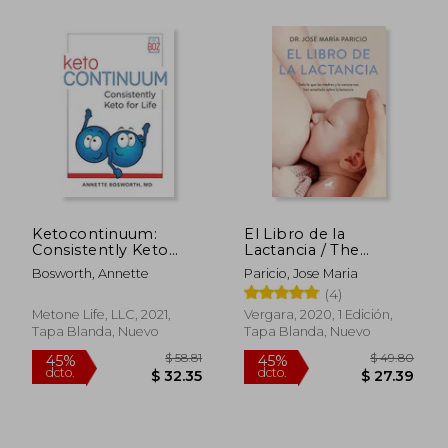
Ketocontinuum:
El Libro de la
Consistently Keto
Lactancia / The
Diet for Life (en
Breastfeeding Book
Bosworth, Annette
Paricio, Jose Maria
Inglés)
(4)
Metone Life, LLC, 2021,
Vergara, 2020, 1 Edición,
Tapa Blanda, Nuevo
Tapa Blanda, Nuevo
$ 45.44
$ 30.
45%
45%
dcto.
dcto.
$ 24.99
$ 16.