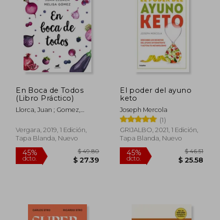
En Boca de Todos
El poder del ayuno
(Libro Práctico)
keto
Llorca, Juan ; Gomez,
Joseph Mercola
Melisa
(1)
$ 50.84
$ 77.
40%
45%
Vergara, 2019, 1 Edición,
GRIJALBO, 2021, 1 Edición,
dcto.
dcto.
$ 30.50
$ 42.
Tapa Blanda, Nuevo
Tapa Blanda, Nuevo