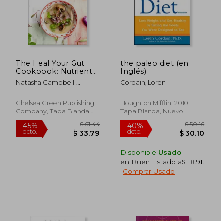
$ 66.43
$ 54.
45%
45%
dcto.
dcto.
$ 36.54
$ 30.
The Heal Your Gut
the paleo diet (en
Cookbook: Nutrient-
Inglés)
Dense Recipes for
Natasha Campbell-
Cordain, Loren
Intestinal Health
McBride
Using the Gaps Diet
(en Inglés)
Chelsea Green Publishing
Houghton Mifflin, 2010,
Company, Tapa Blanda,
Tapa Blanda, Nuevo
Nuevo
Disponible
Usado
en Buen Estado a
$ 18.91
.
Comprar Usado