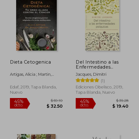
$ 32.77
45%
dcto.
$ 18.02
$ 23.
Dieta Cetogenica
Del Intestino a las
Enfermedades
Psiquicas
Artigas, Alicia ; Martin,
Jacques, Dimitri
Santos
(1)
Edaf, 2019, Tapa Blanda,
Ediciones Obelisco, 2019,
Nuevo
Tapa Blanda, Nuevo