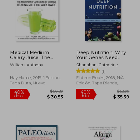
Medical Medium
Deep Nutrition: Why
Celery Juice: The
Your Genes Need
Most Powerful
Traditional Food (en
William, Anthony
Shanahan, Catherine
Medicine of our Time
Inglés)
(1)
Healing Millions
Worldwide (en Inglés)
Hay House, 2019, 1 Edición,
Flatiron Books, 2018, N/A
Tapa Dura, Nuevo
Edición, Tapa Blanda,
Nuevo
$ 51.45
$ 52.
45%
45%
dcto.
dcto.
$ 28.30
$ 28.