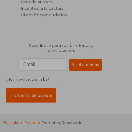
Lista de autores
$ 54.23
$ 23.
40%
45%
Incentivo a la Lectura
dcto.
dcto.
$ 32.54
$ 13.
Libros Recomendados
Suscríbete para recibir ofertas y
promociones
¿Necesitas ayuda?
Ir a Centro de Soporte
Buscalibre Ecuador
Derechos Reservados.