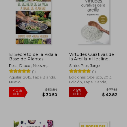
El Secreto de la Vida a
Virtudes Curativas de
Base de Plantas
la Arcilla = Healing
$ 59.10
$ 35.
45%
45%
Properties from Clay
dcto.
dcto.
$ 32.50
$ 19.
Rosa, Draco ; Niessen,
Sintes Pros, Jorge
Nena
(1)
(1)
Aguilar, 2015, Tapa Blanda,
Ediciones Obelisco, 2013, 1
Nuevo
Edición, Tapa Blanda,
Nuevo