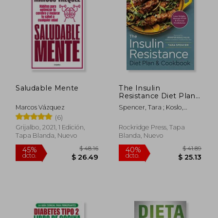
Saludable Mente
The Insulin
Resistance Diet Plan
& Cookbook: Lose
Marcos Vázquez
Spencer, Tara ; Koslo,
Weight, Manage
Jennifer
(6)
PCOS, and Prevent
$ 49.80
$ 45.
45%
45%
Prediabetes (en
Grijalbo, 2021, 1 Edición,
Rockridge Press, Tapa
dcto.
dcto.
$ 27.39
$ 25.
Inglés)
Tapa Blanda, Nuevo
Blanda, Nuevo