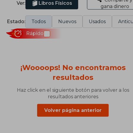
Ver:
Libros Físicos
gana dinero
Estado:
Todos
Nuevos
Usados
Anticu
Rápido
¡Woooops! No encontramos
resultados
Haz click en el siguiente botón para volver a los
resultados anteriores
Volver página anterior