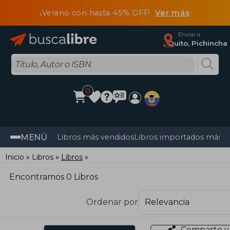
¡Verano con hasta 45% OFF!
Ver más
Enviar a
Quito, Pichincha
0
MENÚ
Libros más vendidos
Libros importados más v
Inicio
Libros
Libros
Encontramos 0 Libros
Ordenar por
Comparte y