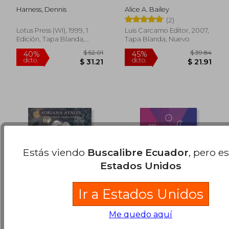
Vedic Astrology (en
Harness, Dennis
Alice A. Bailey
Inglés)
$ 72.14
$ 46.
45%
45%
(2)
dcto.
dcto.
$ 39.68
$ 25.
Lotus Press (WI), 1999, 1
Luis Carcamo Editor, 2007,
Edición, Tapa Blanda,
Tapa Blanda, Nuevo
Nuevo
Estás viendo
Buscalibre Ecuador
, pero e
Estados Unidos
Ir a Estados Unidos
Astrología herbal.
Astrologia. Sanando
Me quedo aquí
Oráculo: 55 cartas y
las Relaciones de