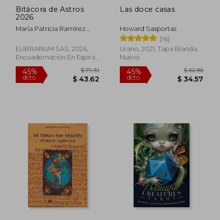
Bitácora de Astros
Las doce casas
2026
María Patricia Ramírez
Howard Sasportas
Mejía
(16)
ELIBRARIUM SAS, 2026,
Urano, 2021, Tapa Blanda,
Encuadernación En Espiral,
Nuevo
Nuevo
$ 41.95
45%
dcto.
$ 23.07
$ 25.