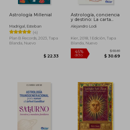
Astrología Millenial
Astrología, conciencia
y destino: La carta
natal y el despliegue
Madrigal, Esteban
Alejandro Lodi
del alma
(4)
Plan B Records, 2023, Tapa
Kier, 2018, 1 Edición, Tapa
Blanda, Nuevo
Blanda, Nuevo
$ 37.91
$ 46
45%
45%
dcto.
dcto.
$ 20.85
$ 25.