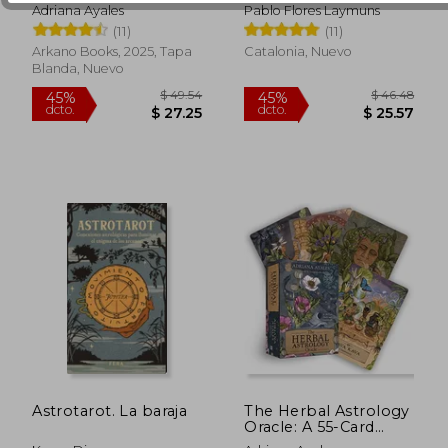
libro guía
Pareja
Adriana Ayales
Pablo Flores Laymuns
(11)
(11)
Arkano Books, 2025, Tapa
Catalonia, Nuevo
Blanda, Nuevo
$ 40.
45%
dcto.
$ 24.99
$ 22.
Astrotarot. La baraja
The Herbal Astrology
Oracle: A 55-Card
Deck and Guidebook