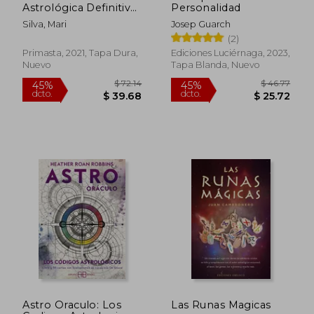
Astrológica Definitiva
Personalidad
Para un Increíble
Silva, Mari
Josep Guarch
Signo del Zodiaco
(2)
Primasta, 2021, Tapa Dura,
Ediciones Luciérnaga, 2023,
Nuevo
Tapa Blanda, Nuevo
Astro Oraculo: Los
Las Runas Magicas
$ 36.46
$ 63.
45%
40%