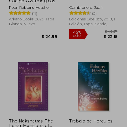
Codigos Astrologicos
dcto.
dcto.
$ 20.05
$ 38.
Roan Robbins, Heather
Cambronero, Juan
(11)
(3)
Arkano Books, 2023, Tapa
Ediciones Obelisco, 2018, 1
Blanda, Nuevo
Edición, Tapa Blanda,
Nuevo
The Nakshatras: The
Trabajo de Hercules
Lunar Mansions of