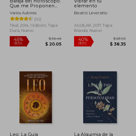
Baraja del Horoscopo.
Vibrar en tu
Que me Proponen
elemento
los Astros hoy
Varios Autores
Beatriz Leveratto
(Estuche)
(10)
Tikal, 2014, 1 Edición, Tapa
AGUILAR, 2017, Tapa
Dura, Nuevo
Blanda, Nuevo
$ 81.82
$ 65.
40%
40%
dcto.
dcto.
$ 49.09
$ 39.
Leo: La Guía
La Alquimia de la