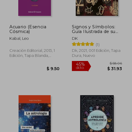
Acuario (Esencia
Signos y Símbolos:
Cósmica)
Guía Ilustrada de su
Origen y Significado
Kabal, Leo
DK
(Conocimiento)
(1)
Creación Editorial, 2013, 1
Dk, 2021, 001 Edición, Tapa
Edición, Tapa Blanda,
Dura, Nuevo
Nuevo
$ 58.
45%