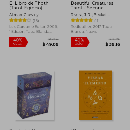
El Libro de Thoth
Beautiful Creatures
(Tarot Egipcio)
Tarot ( Second
Edition ) (en Inglés)
Aleister Crowley
Rivera, J. R. ; Becket-
Griffith, Jasmine
(16)
(11)
Luis Carcamo Editor, 2006,
Redfeather, 2017, Tapa
1 Edición, Tapa Blanda,
Blanda, Nuevo
Nuevo
$ 79.31
$ 62.
45%
45%
dcto.
dcto.
$ 43.62
$ 34.