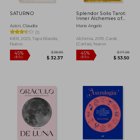
SATURNO
Splendor Solis Tarot:
Inner Alchemies of
Mithraic Light (en
Azicri, Claudia
Marie Angelo
Inglés)
(1)
KIER, 2025, Tapa Blanda,
Alchimia, 2019, Cards
Nuevo
(Cartas), Nuevo
$ 55
45%
dcto.
$ 22.33
$ 30.