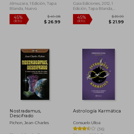
Almuzara, 1 Edición, Tapa
Gaia Ediciones, 2012, 1
Blanda, Nuevo
Edición, Tapa Blanda,
Nuevo
$ 38.48
$ 36.
45%
45%
dcto.
dcto.
$ 21.17
$ 19.
Nostradamus,
Astrología Karmática
Descifrado
Pichon, Jean-Charles
Consuelo Ulloa
(36)