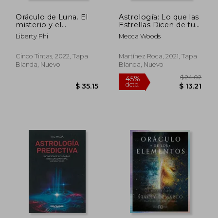
Oráculo de Luna. El
Astrología: Lo que las
misterio y el
Estrellas Dicen de tu
significado de la Luna
Personalidad y tu
Liberty Phi
Mecca Woods
Futuro (Martínez
Roca)
Cinco Tintas, 2022, Tapa
Martínez Roca, 2021, Tapa
Blanda, Nuevo
Blanda, Nuevo
$ 58.85
$ 97.
45%
45%
dcto.
dcto.
$ 32.37
$ 53.