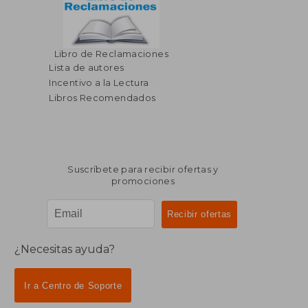
$ 54.60
$ 94.
Libro de Reclamaciones
45%
45%
dcto.
dcto.
$ 30.03
$ 52.
Lista de autores
Incentivo a la Lectura
Libros Recomendados
Suscríbete para recibir ofertas y
promociones
¿Necesitas ayuda?
Ir a Centro de Soporte