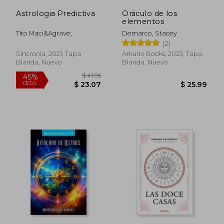
Astrologia Predictiva
Oráculo de los
elementos
Tito Maci&Agrave;
Demarco, Stacey
(2)
Sincronia, 2021, Tapa
Arkano Books, 2023, Tapa
Blanda, Nuevo
Blanda, Nuevo
$ 24.
45%
dcto.
$ 35.15
$ 13.