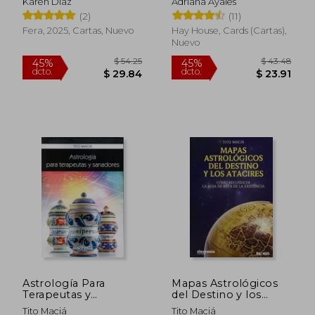
Karen Diaz
Adriana Ayales
(en Inglés)
(2)
(11)
Fera, 2025, Cartas, Nuevo
Hay House, Cards (Cartas),
Nuevo
$ 52.01
$ 39.
40%
45%
dcto.
dcto.
$ 31.21
$ 21.
Astrología Para
Mapas Astrológicos
Terapeutas y
del Destino y los
Sanadores
Atacires
Tito Maciá
Tito Maciá