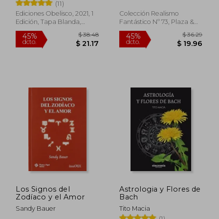
(11)
Ediciones Obelisco, 2021, 1
Colección Realismo
Edición, Tapa Blanda,
Fantástico Nº 73, Plaza &
Nuevo
Janés Editores, Tapa
Blanda,
Usado
$ 54.25
$ 43.
45%
45%
dcto.
dcto.
$ 29.84
$ 23.
Los Signos del
Astrologia y Flores de
Zodíaco y el Amor
Bach
Sandy Bauer
Tito Macia
(1)