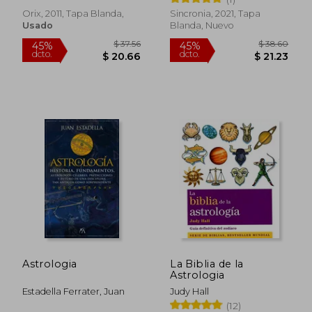
Orix, 2011, Tapa Blanda,
Sincronia, 2021, Tapa
Usado
Blanda, Nuevo
$ 43.83
$ 61
45%
45%
dcto.
dcto.
$ 24.10
$ 34.
Astrologia
La Biblia de la
Astrologia
Estadella Ferrater, Juan
Judy Hall
(12)