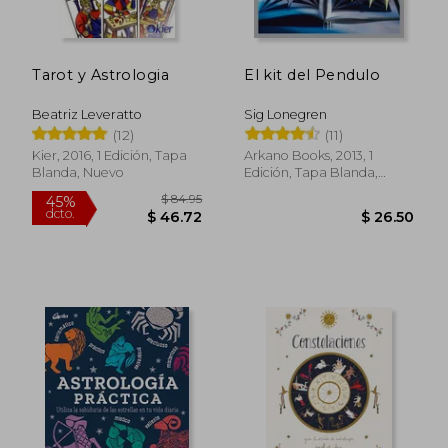
$ 39.49
$ 52.
45%
35%
dcto.
dcto.
$ 21.72
$ 34.
Tarot y Astrologia
El kit del Pendulo
Beatriz Leveratto
Sig Lonegren
(12)
(11)
Kier, 2016, 1 Edición, Tapa
Arkano Books, 2013, 1
Blanda, Nuevo
Edición, Tapa Blanda,
Nuevo