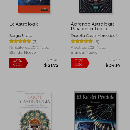
dcto.
$ 9.50
$ 31.
La Astrología
Aprende Astrología:
Para descubrir tu
carta astral
Sergio Ureta
Diorella Casini Mercedes /
Pugliese
(3)
(8)
Ril Editores, 2017, Tapa
Albatros, 2021, Tapa
Blanda, Nuevo
Blanda, Nuevo