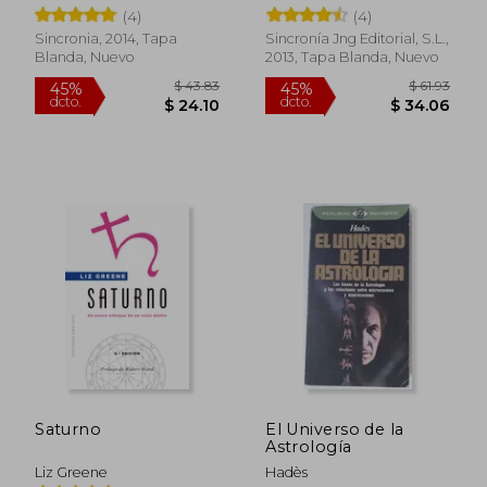
(4)
(4)
Sincronia, 2014, Tapa
Sincronía Jng Editorial, S.L.,
Blanda, Nuevo
2013, Tapa Blanda, Nuevo
$ 49.54
$ 46.
45%
45%
dcto.
dcto.
$ 27.25
$ 25.
Saturno
El Universo de la
Astrología
Liz Greene
Hadès