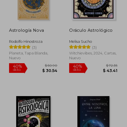
Astrología Nova
Oráculo Astrológico
Rodolfo Hinostroza
Melisa Sucho
(3)
(3)
Planeta, Tapa Blanda,
Witchievibes, 2024, Cartas,
Nuevo
Nuevo
$ 50.90
$ 72.
40%
40%
dcto.
dcto.
$ 30.54
$ 43.