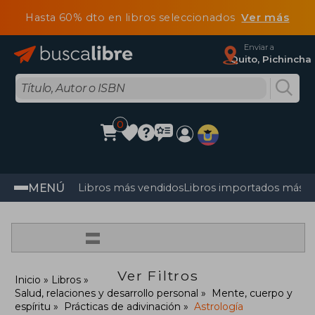
Hasta 60% dto en libros seleccionados
Ver más
Enviar a
Quito, Pichincha
0
MENÚ
Libros más vendidos
Libros importados más v
=
Ver Filtros
Inicio
Libros
Salud, relaciones y desarrollo personal
Mente, cuerpo y
espíritu
Prácticas de adivinación
Astrología