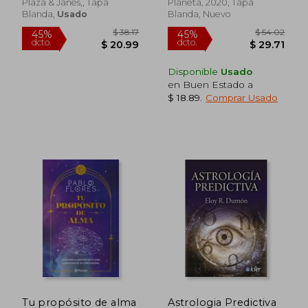
Plaza & Janés,, Tapa
Planeta, 2020, Tapa
Blanda,
Usado
Blanda, Nuevo
Disponible
Usado
en Buen Estado a
$ 18.89
.
Comprar Usado
$ 37.56
$ 38.
45%
45%
dcto.
dcto.
$ 20.66
$ 21.
Tu propósito de alma
Astrologia Predictiva