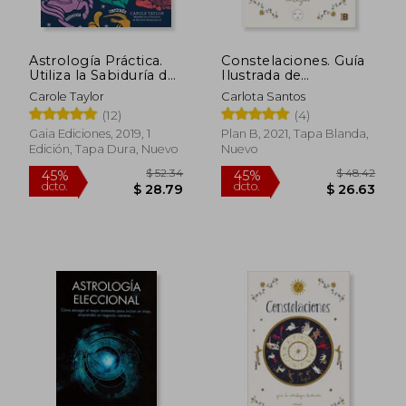
Astrología Práctica.
Constelaciones. Guía
$ 84.95
45%
Utiliza la Sabiduría de
Ilustrada de
dcto.
$ 46.72
$ 26.
las Estrellas en tu
Astrología
Carole Taylor
Carlota Santos
Vida Diaria
(12)
(4)
Gaia Ediciones, 2019, 1
Plan B, 2021, Tapa Blanda,
Edición, Tapa Dura, Nuevo
Nuevo