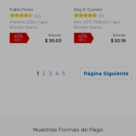
Pablo Flores
Eloy R. Dumón
(12)
(11)
Planeta, 2024, Tapa
Kier, 2017, 1 Edición, Tapa
Blanda, Nuevo
Blanda, Nuevo
1
2
3
4
5
Página Siguiente
$ 49.08
$ 39.
45%
45%
dcto.
dcto.
$ 26.99
$ 21.
Nuestras Formas de Pago