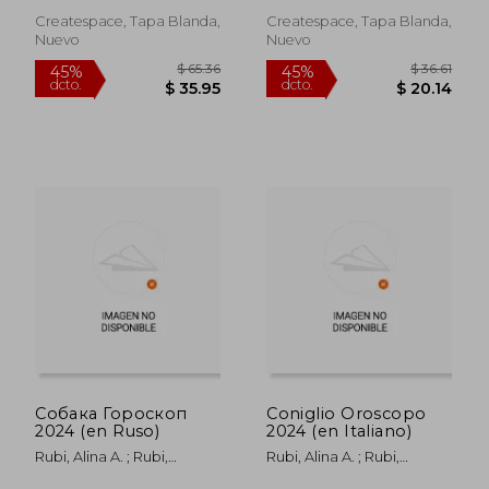
Eliminate Stress (en
Inglés)
Createspace, Tapa Blanda,
Createspace, Tapa Blanda,
Nuevo
Nuevo
$ 40.47
$ 52.
45%
45%
dcto.
dcto.
$ 22.26
$ 29.
Собака Гороскоп
Coniglio Oroscopo
2024 (en Ruso)
2024 (en Italiano)
Rubi, Alina A. ; Rubi,
Rubi, Alina A. ; Rubi,
Angeline A.
Angeline A.