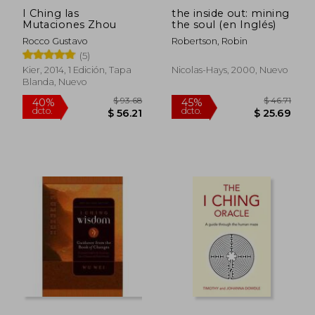
I Ching las
the inside out: mining
Mutaciones Zhou
the soul (en Inglés)
Rocco Gustavo
Robertson, Robin
(5)
Kier, 2014, 1 Edición, Tapa
Nicolas-Hays, 2000, Nuevo
Blanda, Nuevo
$ 53.49
$ 235.
45%
45%
dcto.
dcto.
$ 29.42
$ 129.