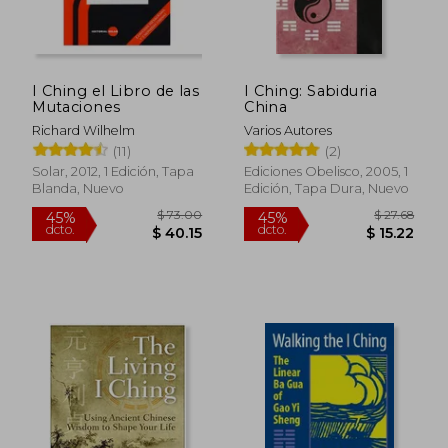
I Ching el Libro de las
I Ching: Sabiduria
Mutaciones
China
Richard Wilhelm
Varios Autores
(11)
(2)
Solar, 2012, 1 Edición, Tapa
Ediciones Obelisco, 2005, 1
Blanda, Nuevo
Edición, Tapa Dura, Nuevo
$ 73.00
$ 27.
45%
45%