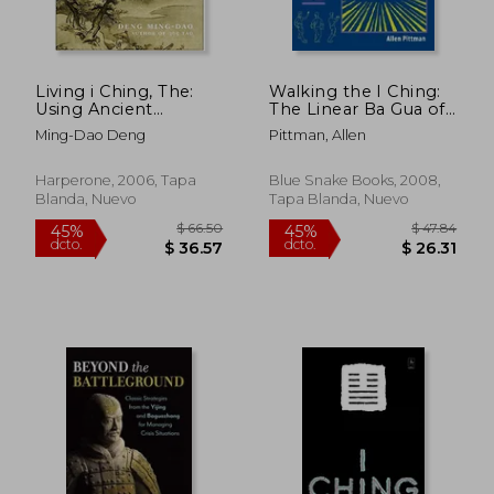
dcto.
dcto.
$ 40.15
$ 15.
Living i Ching, The:
Walking the I Ching:
Using Ancient
The Linear Ba Gua of
Chinese Wisdom to
Gao Yi Sheng (en
Ming-Dao Deng
Pittman, Allen
Shape Your Life (en
Inglés)
Inglés)
Harperone, 2006, Tapa
Blue Snake Books, 2008,
Blanda, Nuevo
Tapa Blanda, Nuevo