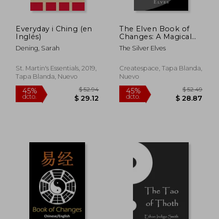
Everyday i Ching (en
The Elven Book of
Inglés)
Changes: A Magical
Interpretation of the
Dening, Sarah
The Silver Elves
I Ching
$ 55.24
$ 44.
45%
45%
dcto.
dcto.
$ 30.38
$ 24.
St. Martin's Essentials, 2019,
Createspace, Tapa Blanda,
Tapa Blanda, Nuevo
Nuevo