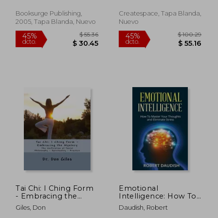
Soon
Divination and
Calculation for the
Booksurge Publishing,
Createspace, Tapa Blanda,
Book of Changes (en
2005, Tapa Blanda, Nuevo
Nuevo
Inglés)
$ 178.39
$ 52.
45%
45%
dcto.
dcto.
$ 98.11
$ 28.
Tai Chi: I Ching Form
Emotional
- Embracing the
Intelligence: How To
Mystery (en Inglés)
Master Your
Giles, Don
Daudish, Robert
Thoughts and