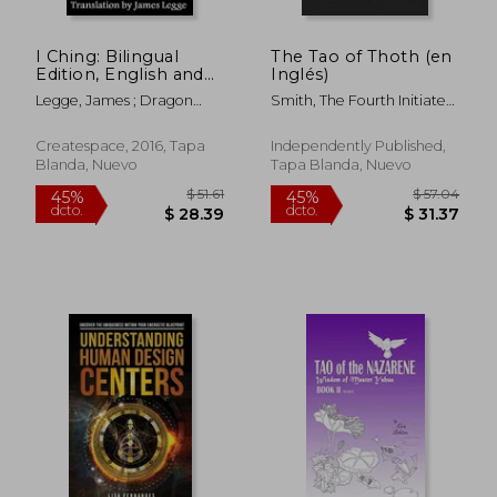
I Ching: Bilingual
The Tao of Thoth (en
Edition, English and
Inglés)
Chinese: The Book of
Legge, James ; Dragon
Smith, The Fourth Initiate
Change (en Inglés)
Reader ; Fu XI
Ethan Indigo
Createspace, 2016, Tapa
Independently Published,
Blanda, Nuevo
Tapa Blanda, Nuevo
$ 52.94
$ 52.
45%
45%
dcto.
dcto.
$ 29.12
$ 28.