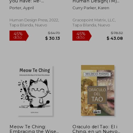
you Have: Re-
Human Design(TM)
dcto.
dcto.
$ 22.37
$ 96.
Imagining the
Evolution Guide (en
Porter, Aypril
Curry Parker, Karen
Parent-Child
Inglés)
Relationship Through
the Lens of Human
Human Design Press, 2022,
Gracepoint Matrix, LLC,
Design (en Inglés)
Tapa Blanda, Nuevo
Tapa Blanda, Nuevo
Meow Te Ching:
Oraculo del Tao: El i
Embracing the Wise
Ching, en un Nuevo