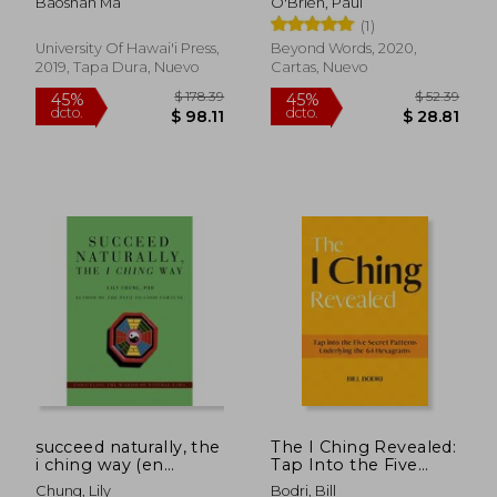
Baoshan Ma
O'Brien, Paul
Decision Making (en
(1)
Inglés)
University Of Hawai'i Press,
Beyond Words, 2020,
2019, Tapa Dura, Nuevo
Cartas, Nuevo
$ 54.36
$ 56.
45%
45%
dcto.
dcto.
$ 29.90
$ 31.
succeed naturally, the
The I Ching Revealed:
i ching way (en
Tap Into the Five
Inglés)
Secret Patterns
Chung, Lily
Bodri, Bill