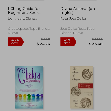
I Ching Guide for
Divine Arsenal (en
Beginners: Seek
Inglés)
Guidance and
Lightheart, Clarissa
Rosa, Jose De La
Wisdom From the
Book of Change (en
Inglés)
Createspace, Tapa Blanda,
Jose De La Rosa, Tapa
Nuevo
Blanda, Nuevo
$ 38.07
$ 38
45%
45%
dcto.
dcto.
$ 20.94
$ 21.