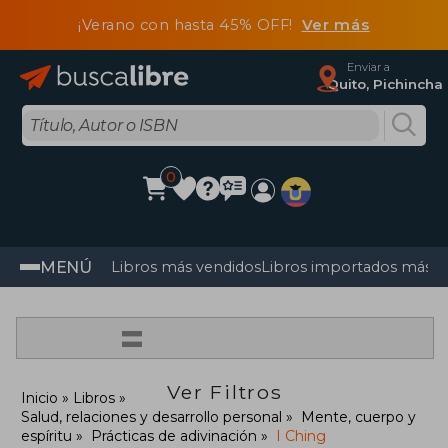
¡Verano con hasta 45% OFF!
Ver más
Enviar a
Quito, Pichincha
0
MENÚ
Libros más vendidos
Libros importados más v
=
Ver Filtros
Inicio
Libros
Salud, relaciones y desarrollo personal
Mente, cuerpo y
espíritu
Prácticas de adivinación
I Ching