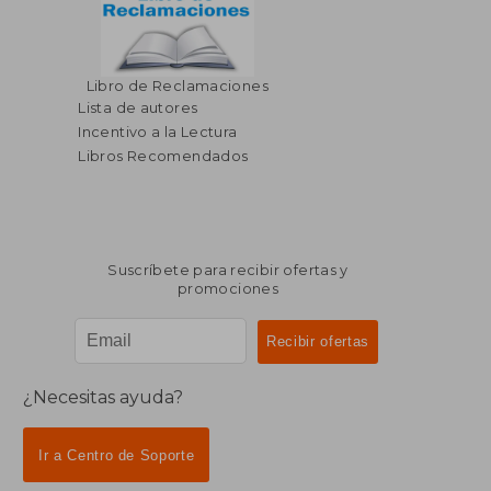
$ 49.98
$ 99.
Libro de Reclamaciones
45%
40%
dcto.
dcto.
$ 27.49
$ 59.
Lista de autores
Incentivo a la Lectura
Libros Recomendados
Suscríbete para recibir ofertas y
promociones
¿Necesitas ayuda?
Ir a Centro de Soporte