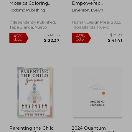
Mosaics Coloring
Empowered
Book: Coloring Pages
Projector: Thrive With
Kodomo Publishing
Levenson, Evelyn
Color by Number
Wisdom and
Puzzle (en Inglés)
Guidance From
Human Design (en
Independently Published,
Human Design Press, 2022,
Inglés)
Tapa Blanda, Nuevo
Tapa Blanda, Nuevo
Parenting the Child
2024 Quantum
$ 40.66
$ 175
45%
45%