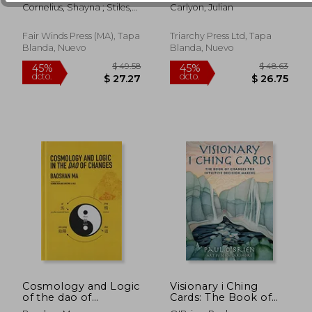
Life Path and how to
That Connects
Cornelius, Shayna ; Stiles,
Carlyon, Julian
Navigate it With
Dreams,
Dana
Purpose (en Inglés)
Synchronicity,
Physics,
Fair Winds Press (MA), Tapa
Triarchy Press Ltd, Tapa
Homeopathy,
Blanda, Nuevo
Blanda, Nuevo
$ 54.79
$ 78.
45%
45%
Spirituality and
dcto.
dcto.
$ 30.13
$ 43.
Somatics (en Inglés)
Cosmology and Logic
Visionary i Ching
of the dao of
Cards: The Book of
Changes (en Inglés)
Changes for Intuitive