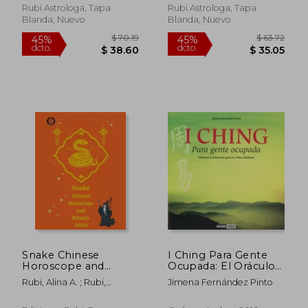
Rubi Astrologa, Tapa
Rubi Astrologa, Tapa
Blanda, Nuevo
Blanda, Nuevo
$ 55.36
$ 100.
45%
45%
dcto.
dcto.
$ 30.45
$ 55.
Snake Chinese
I Ching Para Gente
Horoscope and
Ocupada: El Oráculo
Rituals 2024 (en
más Poderoso en tus
Rubi, Alina A. ; Rubi,
Jimena Fernández Pinto
Inglés)
Manos (Estilos de
Angeline
Vida)