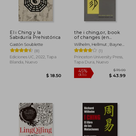
El i Ching y la
the i ching,or, book
Sabiduría Prehistórica
of changes (en
Inglés)
Gastón Soublette
Wilhelm, Hellmut ; Baynes,
Cary F.
(8)
(1)
Ediciones UC, 2022, Tapa
Princeton University Press,
Blanda, Nuevo
Tapa Dura, Nuevo
$ 79.
45%
dcto.
$ 18.50
$ 43.