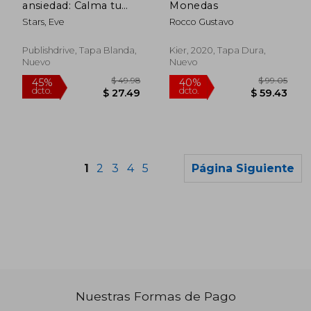
ansiedad: Calma tu
Monedas
ansiedad. Pregunta al
Stars, Eve
Rocco Gustavo
Libro Oráculo y te
responderá. Tu guía
para tomar las
Publishdrive, Tapa Blanda,
Kier, 2020, Tapa Dura,
decisiones correctas
Nuevo
Nuevo
1
2
3
4
5
Página Siguiente
$ 70.19
$ 63.
45%
45%
dcto.
dcto.
$ 38.60
$ 35.
Nuestras Formas de Pago