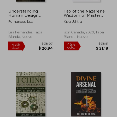
Understanding
Tao of the Nazarene:
Human Design
Wisdom of Master
Centers: Uncover the
Yshua Book ii
Fernandes, Lisa
Kiva Ushtra
Uniqueness Within
(Wisdom of the
Your Energetic
Masters) (en Inglés)
Blueprint (en Inglés)
Lisa Fernandes, Tapa
Isbn Canada, 2020, Tapa
Blanda, Nuevo
Blanda, Nuevo
$ 51.61
$ 57.
45%
45%
dcto.
dcto.
$ 28.39
$ 31.