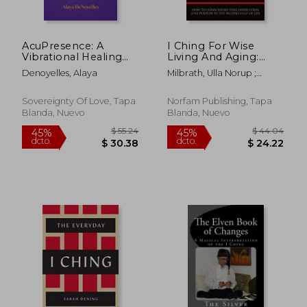
AcuPresence: A
I Ching For Wise
$ 52.84
$ 68.
45%
45%
Vibrational Healing
Living And Aging:
dcto.
dcto.
$ 29.06
$ 37.
Art (en Inglés)
How to consciously
Denoyelles, Alaya
Milbrath, Ulla Norup ;
find inspiration and
Norup, Willy
purpose in the
second half of life (en
Sovereignty Of Love, Tapa
Norfam Publishing, Tapa
Inglés)
Blanda, Nuevo
Blanda, Nuevo