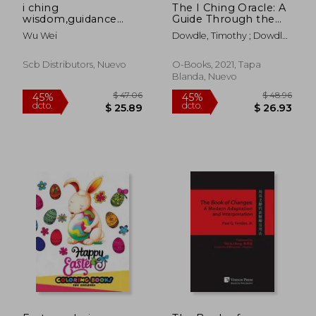
i ching
The I Ching Oracle: A
wisdom,guidance
Guide Through the
from the book of
Human Maze (en
Wu Wei
Dowdle, Timothy ; Dowdle,
changes
Inglés)
Johanna
Scb Distributors, Nuevo
O-Books, 2021, Tapa
Blanda, Nuevo
$ 93.68
$ 46.
40%
45%
dcto.
dcto.
$ 56.21
$ 25.