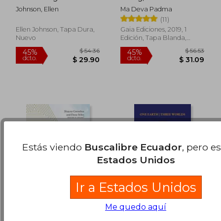
Ways of the Taoist
Enfoque Iluminado
Johnson, Ellen
Ma Deva Padma
Kitty Lifestyle (en
$ 40.66
$ 75.
45%
45%
(11)
Inglés)
dcto.
dcto.
$ 22.37
$ 41.
Ellen Johnson, Tapa Dura,
Gaia Ediciones, 2019, 1
Nuevo
Edición, Tapa Blanda,
Nuevo
Estás viendo
Buscalibre Ecuador
, pero e
Estados Unidos
Ir a Estados Unidos
Your Human Design:
One Earth Three
Me quedo aquí
Discover Your Unique
Worlds: The Pattern