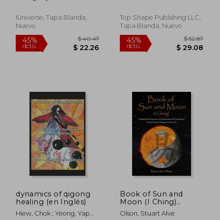
Underlying the 64
Hexagrams (en
Inglés)
IUniverse, Tapa Blanda,
Top Shape Publishing LLC,
Nuevo
Tapa Blanda, Nuevo
$ 49.58
$ 48.
45%
45%
dcto.
dcto.
$ 27.27
$ 26.
dynamics of qigong
Book of Sun and
healing (en Inglés)
Moon (I Ching)
Volume II: Traditional
Hiew, Chok ; Yeong, Yap
Olson, Stuart Alve
Perspectives on