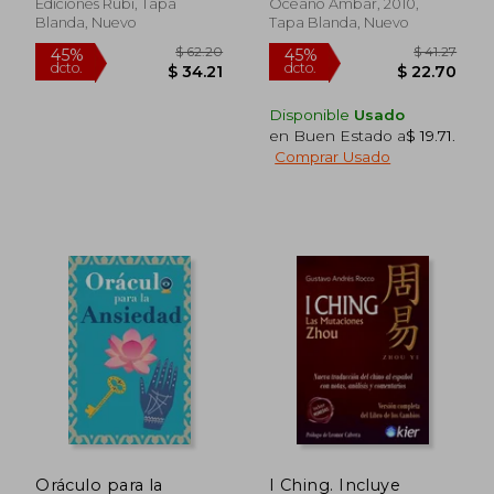
Ediciones Rubi, Tapa
Océano Ambar, 2010,
Blanda, Nuevo
Tapa Blanda, Nuevo
Disponible
Usado
en Buen Estado a
$ 19.71
.
Comprar Usado
$ 65.36
$ 36
45%
45%
dcto.
dcto.
$ 35.95
$ 20.
Oráculo para la
I Ching. Incluye