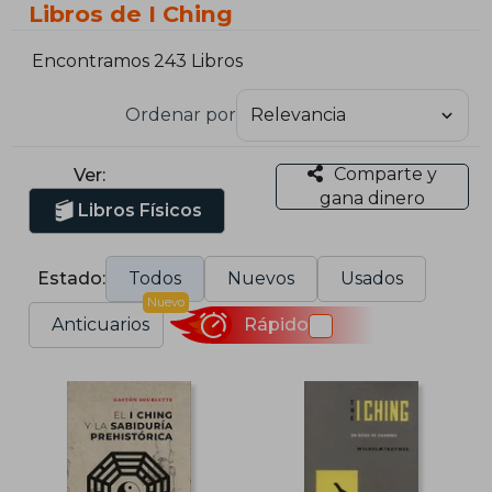
Libros de I Ching
Encontramos 243 Libros
Ordenar por
Comparte y
Ver:
gana dinero
Libros Físicos
Estado:
Todos
Nuevos
Usados
Nuevo
Anticuarios
Rápido