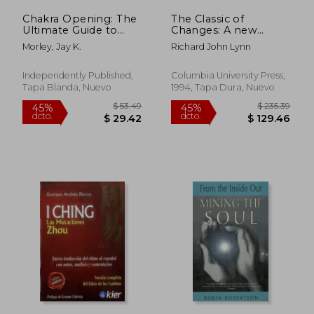
Chakra Opening: The
The Classic of
Ultimate Guide to
Changes: A new
Awaken the Power
Translation of the i
Morley, Jay K.
Richard John Lynn
Within, Balance
Ching as Interpreted
Chakras and Heal
by Wang bi
Your Mind and Body
(Translations From
Independently Published,
Columbia University Press,
(en Inglés)
the Asian Classics) (en
Tapa Blanda, Nuevo
1994, Tapa Dura, Nuevo
Inglés)
$ 44.11
$ 66.
45%
45%
dcto.
dcto.
$ 24.26
$ 36.