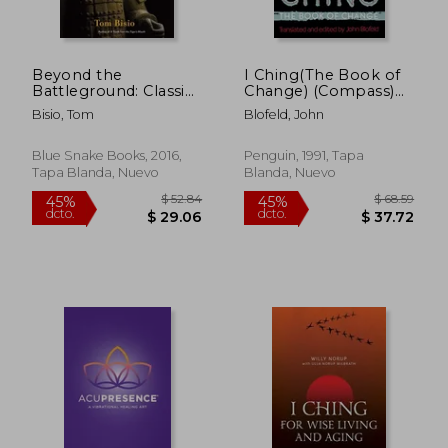
$ 66.50
$ 47.
45%
45%
dcto.
dcto.
$ 36.57
$ 26.
Beyond the
I Ching(The Book of
Battleground: Classic
Change) (Compass)
Strategies from the
(en Inglés)
Bisio, Tom
Blofeld, John
Yijing and
Baguazhang for
Managing Crisis
Blue Snake Books, 2016,
Penguin, 1991, Tapa
Situations (en Inglés)
Tapa Blanda, Nuevo
Blanda, Nuevo