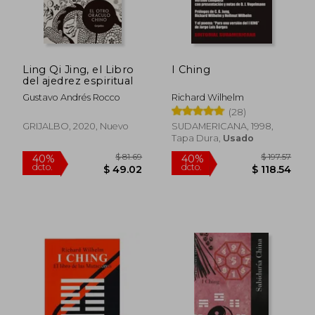
Ling Qi Jing, el Libro
I Ching
del ajedrez espiritual
Gustavo Andrés Rocco
Richard Wilhelm
(28)
GRIJALBO, 2020, Nuevo
SUDAMERICANA, 1998,
Tapa Dura,
Usado
$ 81.69
$ 197
40%
40%
dcto.
dcto.
$ 49.02
$ 118.