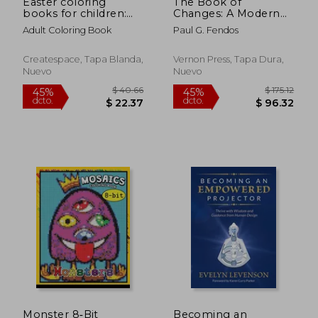
Easter coloring
The Book of
books for children:
Changes: A Modern
(Jumbo Size Edition)
Adaptation and
Adult Coloring Book
Paul G. Fendos
(en Inglés)
Interpretation (Series
in Philosophy)
Createspace, Tapa Blanda,
Vernon Press, Tapa Dura,
Nuevo
Nuevo
$ 47.06
$ 48.
45%
45%
dcto.
dcto.
$ 25.89
$ 26.
Monster 8-ฺBit
Becoming an