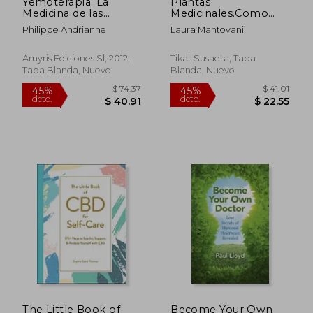
Yemoterapia. La
Plantas
Medicina de las
Medicinales.Como
Yemas (Dulce
Recuperar La Salud
Philippe Andrianne
Laura Mantovani
Alternativa)
Con Ayuda De Las
Plantas (Bienestar)
Amyris Ediciones Sl, 2012,
Tikal-Susaeta, Tapa
Tapa Blanda, Nuevo
Blanda, Nuevo
$ 49.94
$ 33.
45%
45%
dcto.
dcto.
$ 27.47
$ 18.
The Little Book of
Become Your Own