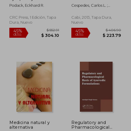
Complement
Wild Medicinal Plants
Podack, Eckhard R.
Cespedes, Carlos L. ;
Effectors of the
(en Inglés)
Sampietro, Diego A. ;
Immune System:
Seigler, David S.
Volume 1 (en Inglés)
CRC Press, 1 Edición, Tapa
Cabi, 2013, Tapa Dura,
Dura, Nuevo
Nuevo
$ 42.76
$ 46.
40%
40%
dcto.
dcto.
$ 25.66
$ 27.
Medicina natural y
Regulatory and
alternativa
Pharmacological