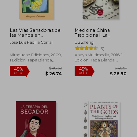
Las Vías Sanadoras de
Medicina China
las Manos en
Tradicional: La
Medicina Tradicional
Armonía Mente-
José Luis Padilla Corral
Liu Zheng
China
Cuerpo Para no
(3)
Enfermar
Miraguano Ediciones, 2009,
Anaya Multimedia, 2016, 1
1 Edición, Tapa Blanda,
Edición, Tapa Blanda,
$ 28.55
$ 34.
45%
45%
Nuevo
Nuevo
dcto.
dcto.
$ 15.70
$ 19.