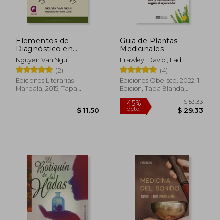
Elementos de
Guia de Plantas
Diagnóstico en
Medicinales
Medicina Energética
Nguyen Van Ngui
Frawley, David ; Lad,
Cina
Vasant
(2)
(4)
Ediciones Literarias
Ediciones Obelisco, 2022, 1
Mandala, 2015, Tapa
Edición, Tapa Blanda,
Blanda, Nuevo
Nuevo
$ 42.04
$ 65
45%
40%
dcto.
dcto.
$ 23.12
$ 39.