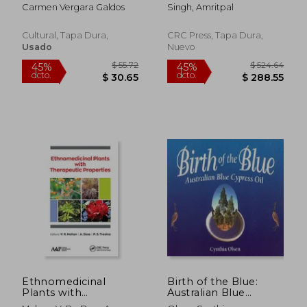
Basis of Ayurvedic
Carmen Vergara Galdos
Singh, Amritpal
Formulations (en
Inglés)
Cultural, Tapa Dura,
CRC Press, Tapa Dura,
Usado
Nuevo
$ 167.07
$ 371.
45%
45%
dcto.
dcto.
$ 91.89
$ 204.
Ethnomedicinal
Birth of the Blue:
Plants with
Australian Blue
Therapeutic
Cypress Oil (en