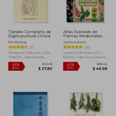
$ 77.67
45%
dcto.
$ 42.72
$ 17.
Tratado Completo de
Atlas Ilustrado de
Digitopuntura Clínica
Plantas Medicinales y
Curativas
Ma Xiutang
Varios Autores
(3)
(36)
Miraguano Ediciones, 2014,
Susaeta Ediciones, 2011, 1
1 Edición, Tapa Blanda,
Edición, Tapa Dura, Nuevo
Nuevo