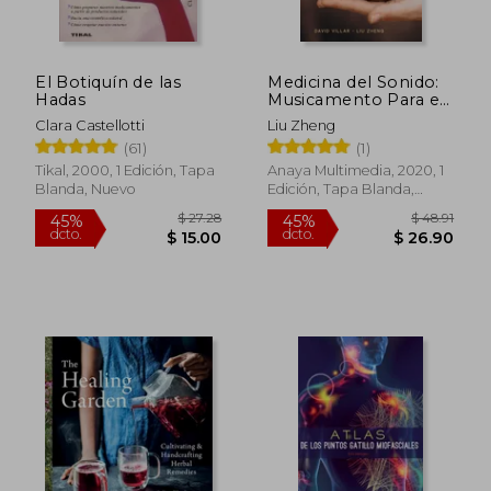
El Botiquín de las
Medicina del Sonido:
Hadas
Musicamento Para el
Alma
Clara Castellotti
Liu Zheng
(61)
(1)
Tikal, 2000, 1 Edición, Tapa
Anaya Multimedia, 2020, 1
Blanda, Nuevo
Edición, Tapa Blanda,
Nuevo
$ 53.
45%
dcto.
$ 11.50
$ 29.