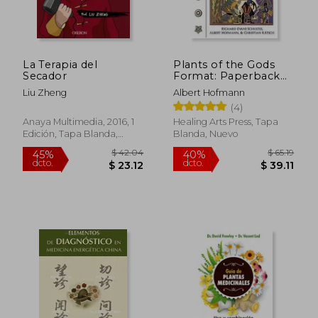
La Terapia del
Plants of the Gods
Secador
Format: Paperback
(en Inglés)
Liu Zheng
Albert Hofmann
(4)
Anaya Multimedia, 2016, 1
Healing Arts Press, Tapa
Edición, Tapa Blanda,
Blanda, Nuevo
Nuevo
$ 48.62
$ 48.
45%
45%
dcto.
dcto.
$ 26.74
$ 26.