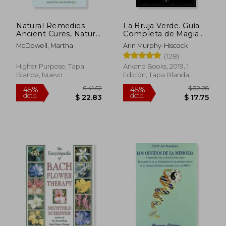
Natural Remedies -
La Bruja Verde. Guía
Ancient Cures, Natural
Completa de Magia
Treatments and
Natural con Hierbas,
McDowell, Martha
Arin Murphy-Hiscock
Home Remedies for
Flores, Aceites
(128)
Health (en Inglés)
Esenciales y más
Higher Purpose, Tapa
Arkano Books, 2019, 1
Blanda, Nuevo
Edición, Tapa Blanda,
Nuevo