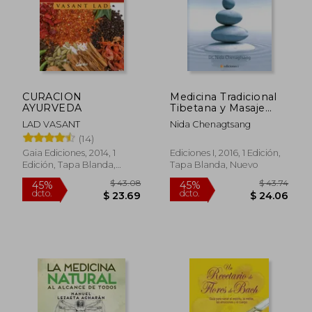
$ 44.55
$ 64
45%
45%
dcto.
dcto.
$ 24.50
$ 35.
CURACION
Medicina Tradicional
AYURVEDA
Tibetana y Masaje
Curativo ku nye
LAD VASANT
Nida Chenagtsang
(14)
Gaia Ediciones, 2014, 1
Ediciones I, 2016, 1 Edición,
Edición, Tapa Blanda,
Tapa Blanda, Nuevo
Nuevo