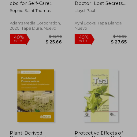
cbd for Self-Care:
Doctor: Lost Secrets
175+ Ways to Soothe,
of Humoral
Sophie Saint Thomas
Lloyd, Paul
Support, & Restore
Healthcare Revealed
Yourself With cbd (en
(en Inglés)
Inglés)
Adams Media Corporation,
Ayni Books, Tapa Blanda,
2020, Tapa Dura, Nuevo
Nuevo
$ 40.41
$ 44.
40%
45%
dcto.
dcto.
$ 24.25
$ 24.
Plant-Derived
Protective Effects of