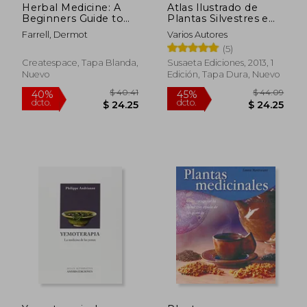
Herbal Medicine: A
Atlas Ilustrado de
Beginners Guide to
Plantas Silvestres e
Herbal Remedies for
Infusiones Curativas
Farrell, Dermot
Varios Autores
Health and Wellbeing
(5)
(en Inglés)
Createspace, Tapa Blanda,
Susaeta Ediciones, 2013, 1
Nuevo
Edición, Tapa Dura, Nuevo
$ 118.58
$ 37.
45%
40%
dcto.
dcto.
$ 65.22
$ 22.