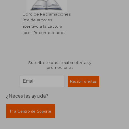
$ 157.14
$ 46.
40%
45%
Libro de Reclamaciones
dcto.
dcto.
$ 94.28
$ 25.
Lista de autores
Incentivo a la Lectura
Libros Recomendados
Suscríbete para recibir ofertas y
promociones
¿Necesitas ayuda?
Ir a Centro de Soporte