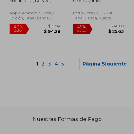
Mohan, V. R. ; Doss, A. ;
Olsen, Cynthia
Properties (en Inglés)
Inglés)
Tresina, P. S.
Apple Academic Press, 1
Lotus Press (WI), 2000,
Edición, Tapa Blanda,
Tapa Blanda, Nuevo
Nuevo
1
2
3
4
5
Página Siguiente
Nuestras Formas de Pago
$ 552.91
$ 406.
45%
45%
dcto.
dcto.
$ 304.10
$ 223.