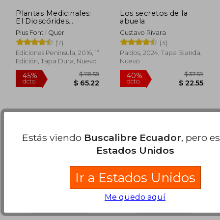
Plantas Medicinales:
Los secretos de la
El Dioscórides
abuela
Renovado
Pius Font I Quer
Gustavo Rivara
$ 74.81
$ 44.
(7)
(3)
40%
45%
dcto.
dcto.
$ 44.89
$ 24.
Ediciones Península, 2016, 1ª
Paidos, 2024, Tapa Blanda,
Edición, Tapa Dura, Nuevo
Nuevo
Estás viendo
Buscalibre Ecuador
, pero e
Estados Unidos
Ir a Estados Unidos
Me quedo aquí