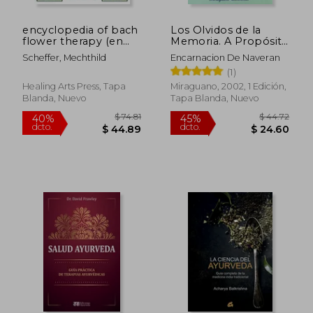
$ 46.09
$ 43.
40%
45%
dcto.
dcto.
$ 27.65
$ 24.
encyclopedia of bach
Los Olvidos de la
flower therapy (en
Memoria. A Propósito
Inglés)
de la Acupuntura
Scheffer, Mechthild
Encarnacion De Naveran
Como Tratamiento
(1)
de la Enfermedad de
Alzheimer Basado en
Healing Arts Press, Tapa
Miraguano, 2002, 1 Edición,
el Código Genético
Blanda, Nuevo
Tapa Blanda, Nuevo
Descrito en el I-Ching