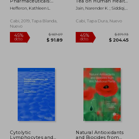
Pharmaceuticals:
Tea on Human Health
Principles and
(en Inglés)
Hefferon, Kathleen L.
Jain, Narender K. ; Siddiqi,
Applications for
Mohammad ; Weisburger,
Developing Countries
John
(en Inglés)
Cabi, 2019, Tapa Blanda,
Cabi, Tapa Dura, Nuevo
Nuevo
$ 74.37
$ 41
45%
45%
dcto.
dcto.
$ 40.91
$ 22.
Cytolytic
Natural Antioxidants
Lymphocytes and
and Biocides from