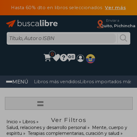
Hasta 60% dto en libros seleccionados
Ver más
Enviar a
Quito, Pichincha
0
MENÚ
Libros más vendidos
Libros importados más v
=
Ver Filtros
Inicio
Libros
Salud, relaciones y desarrollo personal
Mente, cuerpo y
espíritu
Terapias complementarias, curación y salud