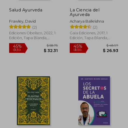
Salud Ayurveda
La Ciencia del
$ 41.52
$ 32.
45%
45%
Ayurveda
dcto.
dcto.
$ 22.83
$ 17.
Frawley, David
Acharya Balkrishna
(2)
(2)
Ediciones Obelisco, 2022, 1
Gaia Ediciones, 2017, 1
Edición, Tapa Blanda,
Edición, Tapa Blanda,
Nuevo
Nuevo