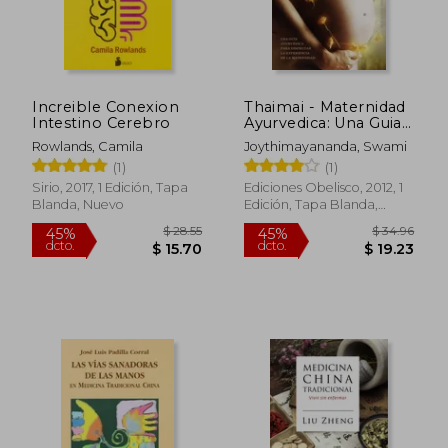
Increible Conexion
Thaimai - Maternidad
Intestino Cerebro
Ayurvedica: Una Guia
Ayurvedica Para
Rowlands, Camila
Joythimayananda, Swami
Disfrutar la
$ 187.76
$ 49.
(1)
(1)
45%
45%
Experiencia de la
dcto.
dcto.
$ 103.27
$ 27.
Maternidad
Sirio, 2017, 1 Edición, Tapa
Ediciones Obelisco, 2012, 1
Blanda, Nuevo
Edición, Tapa Blanda,
Nuevo