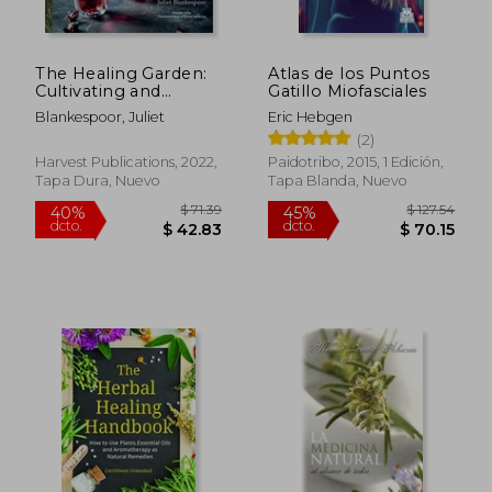
The Healing Garden:
Atlas de los Puntos
Cultivating and
Gatillo Miofasciales
Handcrafting Herbal
Blankespoor, Juliet
Eric Hebgen
Remedies (en Inglés)
(2)
Harvest Publications, 2022,
Paidotribo, 2015, 1 Edición,
Tapa Dura, Nuevo
Tapa Blanda, Nuevo
$ 27.28
$ 48.
45%
45%
dcto.
dcto.
$ 15.00
$ 26.