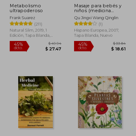
Metabolismo
Masaje para bebés y
ultrapoderoso
niños (medicina
tradicional china)
Frank Suarez
Qu Jingxi Wang Qinglin
(211)
(1)
Natural Slim, 2019, 1
Hispano Europea, 2007,
Edición, Tapa Blanda,
Tapa Blanda, Nuevo
$ 58.75
$ 48.
45%
45%
Nuevo
dcto.
dcto.
$ 32.31
$ 26.