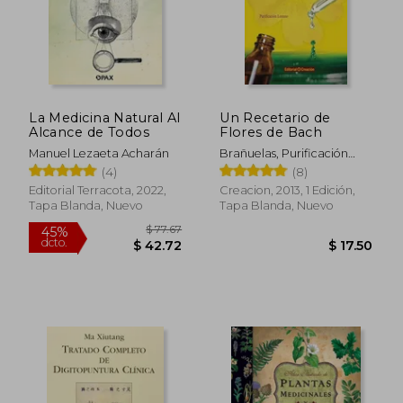
$ 43.08
$ 43.
45%
45%
dcto.
dcto.
$ 23.69
$ 24.
La Medicina Natural Al
Un Recetario de
Alcance de Todos
Flores de Bach
Manuel Lezaeta Acharán
Brañuelas, Purificación
Lozano
(4)
(8)
Editorial Terracota, 2022,
Creacion, 2013, 1 Edición,
Tapa Blanda, Nuevo
Tapa Blanda, Nuevo