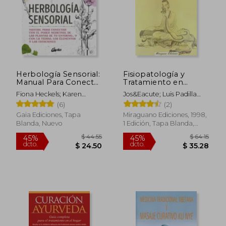
Herbología Sensorial:
Fisiopatología y
Manual Para Conectar
Tratamiento en
con el Poder
Medicina Tradicional
Fiona Heckels; Karen
Jos&Eacute; Luis Padilla
Medicinal de las
China
Lawton
Corral
(6)
(2)
Plantas de tu
Entorno… y con la
Gaia Ediciones, Tapa
Miraguano Ediciones, 1998,
Tierra, los Elementos
Blanda, Nuevo
1 Edición, Tapa Blanda,
y las Estaciones
Nuevo