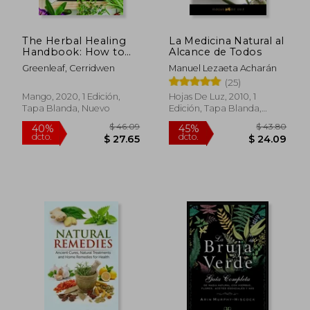
The Herbal Healing
La Medicina Natural al
Handbook: How to
Alcance de Todos
use Plants, Essential
Greenleaf, Cerridwen
Manuel Lezaeta Acharán
Oils and
(25)
Aromatherapy as
Natural Remedies
Mango, 2020, 1 Edición,
Hojas De Luz, 2010, 1
(Herbal Remedies)
Tapa Blanda, Nuevo
Edición, Tapa Blanda,
(en Inglés)
Nuevo
$ 71.39
$ 127.
40%
45%
dcto.
dcto.
$ 42.83
$ 70.