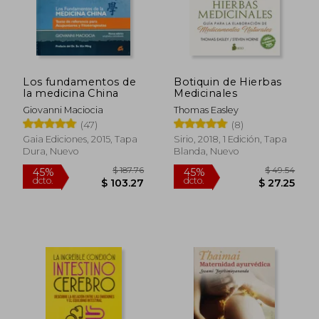
Los fundamentos de
Botiquin de Hierbas
$ 50.55
$ 85.
45%
45%
la medicina China
Medicinales
dcto.
dcto.
$ 27.80
$ 46.
Giovanni Maciocia
Thomas Easley
(47)
(8)
Gaia Ediciones, 2015, Tapa
Sirio, 2018, 1 Edición, Tapa
Dura, Nuevo
Blanda, Nuevo