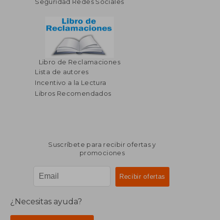
Seguridad Redes Sociales
Libro de Reclamaciones
$ 57.79
40%
Lista de autores
dcto.
$ 34.67
Incentivo a la Lectura
Libros Recomendados
Suscríbete para recibir ofertas y
promociones
¿Necesitas ayuda?