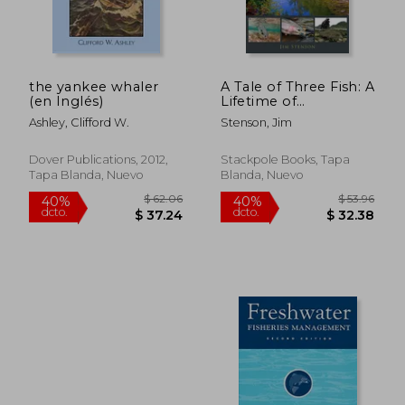
the yankee whaler
A Tale of Three Fish: A
(en Inglés)
Lifetime of
Adventures Chasing
Ashley, Clifford W.
Stenson, Jim
Atlantic Salmon,
Steelhead, and
Permit (en Inglés)
Dover Publications, 2012,
Stackpole Books, Tapa
Tapa Blanda, Nuevo
Blanda, Nuevo
$ 231.59
$ 171
45%
45%
dcto.
dcto.
$ 127.37
$ 94.