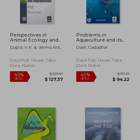
Perspectives in
Problems in
Animal Ecology and
Aquaculture and its
$ 218.42
$ 147
45%
45%
Reproduction Vol.10
Solutions (en Inglés)
dcto.
dcto.
$ 120.13
$ 81.
Gupta, V. K. &. Verma Anil
Dash, Gadadhar
(en Inglés)
K. &. Singh
Daya Pub. House, Tapa
Daya Pub. House, Tapa
Dura, Nuevo
Dura, Nuevo