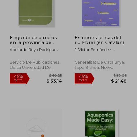
$ 76.86
$ 51
45%
45%
dcto.
dcto.
$ 42.27
$ 28.
Engorde de almejas
Esturions (el cas del
en la provincia de
riu Ebre) (en Catalán)
Huelva
Abelardo Royo Rodríguez
J. Víctor Fernández
Colomé; Àlex Farnós Bel
Servicio De Publicaciones
Generalitat De Catalunya,
De La Universidad De
Tapa Blanda, Nuevo
Cádiz, Tapa Blanda, Nuevo