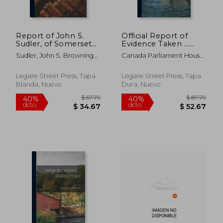
Report of John S.
Official Report of
Sudler, of Somerset
Evidence Taken ...
County, and Richard
Respecting Fisheries
Sudler, John S. Browning
Canada Parliament House
T. Browning, of
of British Columbia
Richard T.
Of Commons ; Duff,
Garrett County, the
(en Inglés)
William 1872-1953
Commissioners of
Legare Street Press, Tapa
Legare Street Press, Tapa
Fisheries of Maryland
Blanda, Nuevo
Dura, Nuevo
for 1892 and 1895 (en
Inglés)
$ 47.67
$ 248.
45%
45%
dcto.
dcto.
$ 26.22
$ 136.