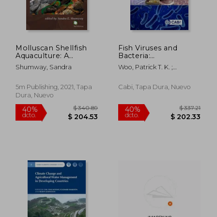
Molluscan Shellfish
Fish Viruses and
Aquaculture: A
Bacteria:
Practical Guide (en
Pathobiology and
Shumway, Sandra
Woo, Patrick T. K. ;
Inglés)
Protection (en Inglés)
Cipriano, R. C.
5m Publishing, 2021, Tapa
Cabi, Tapa Dura, Nuevo
Dura, Nuevo
$ 72.26
$ 388.
40%
45%
dcto.
dcto.
$ 43.36
$ 213.