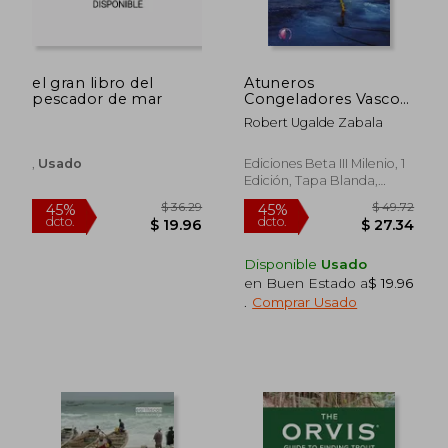
el gran libro del
Atuneros
pescador de mar
Congeladores Vascos:
Un Sector de
Robert Ugalde Zabala
Relevancia
Económica Mundial
(Ensayo)
,
Usado
Ediciones Beta III Milenio, 1
Edición, Tapa Blanda,
Nuevo
Disponible
Usado
en Buen Estado a
$ 19.96
$ 201.12
$ 37.
45%
45%
.
Comprar Usado
dcto.
dcto.
$ 110.62
$ 20.