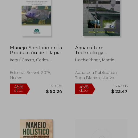
Manejo Sanitario en la
Aquaculture
Producción de Tilapia
Technology:
Fishfarming &
Iregui Castro, Carlos
Hochleithner, Martin
Equipment (Catalog)
Arturo,Rey Castaño, Alba
(en Inglés)
Lucía,De Blas Giral,
Editorial Servet, 2019,
Aquatech Publication,
Ignacio,Ruiz Zarzuela,
Nuevo
Tapa Blanda, Nuevo
Imanol,Muniesa Del
Campo, Ana
$ 91.35
$ 42.
45%
45%
dcto.
dcto.
$ 50.24
$ 23.