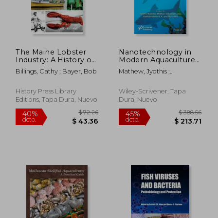
The Maine Lobster
Nanotechnology in
Industry: A History of
Modern Aquaculture
Culture, Conservation
(en Inglés)
Billings, Cathy ; Bayer, Bob
Mathew, Jyothis ;
& Commerce (en
Krishnankutty,
$ 40.68
$ 44.
45%
40%
Inglés)
Radhakrishnan Edayileveet
dcto.
dcto.
$ 22.37
$ 26.
History Press Library
Wiley-Scrivener, Tapa
; Jose, Midhun Sebastian
Editions, Tapa Dura, Nuevo
Dura, Nuevo