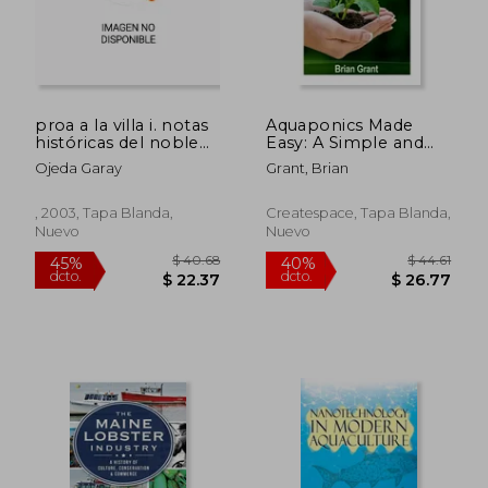
proa a la villa i. notas
Aquaponics Made
$ 60.25
$ 39.
45%
45%
históricas del noble
Easy: A Simple and
dcto.
dcto.
$ 33.14
$ 21.
cabildo de
Easy Guide to Raising
Ojeda Garay
Grant, Brian
pescadores y
Fish and Growing
mareantes de san
Food Organically in
andrés y san pedro
Your Home or
, 2003, Tapa Blanda,
Createspace, Tapa Blanda,
de castro urdiales
Backyard (en Inglés)
Nuevo
Nuevo