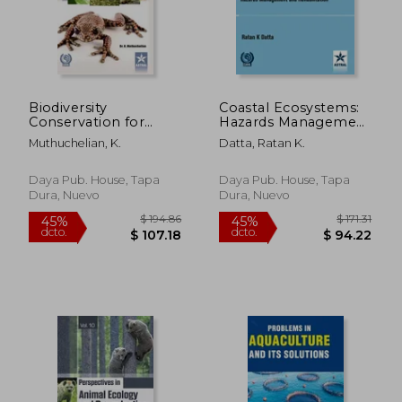
$ 290.40
$ 59.
45%
45%
dcto.
dcto.
$ 159.72
$ 32.
Biodiversity
Coastal Ecosystems:
Conservation for
Hazards Management
Sustainable
and Rehabilitation
Muthuchelian, K.
Datta, Ratan K.
Management (en
(en Inglés)
Inglés)
Daya Pub. House, Tapa
Daya Pub. House, Tapa
Dura, Nuevo
Dura, Nuevo