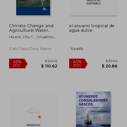
Climate Change and
el acuario tropical de
Agricultural Water
agua dulce
Management in
Hoanh, Chu T. ; Smakhtin,
Developing Countries
Vladimir ; Johnston, Robyn
(en Inglés)
Cabi, Tapa Dura, Nuevo
,
Usado
$ 340.89
$ 337.
40%
40%
dcto.
dcto.
$ 204.53
$ 202.