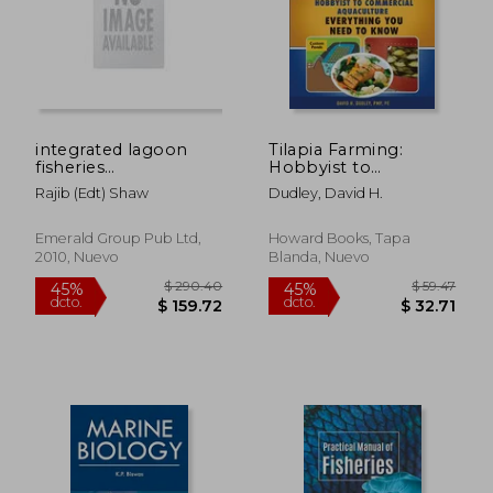
$ 168.66
$ 65
40%
40%
dcto.
dcto.
$ 101.20
$ 39.
integrated lagoon
Tilapia Farming:
fisheries
Hobbyist to
management,resource
Commercial
Rajib (edt) Shaw
Dudley, David H.
dynamics and
Aquaculture,
adaptation
Everything You Need
to Know (en Inglés)
Emerald Group Pub Ltd,
Howard Books, Tapa
2010, Nuevo
Blanda, Nuevo