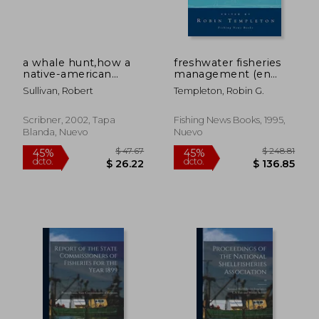
a whale hunt,how a
freshwater fisheries
native-american
management (en
village did what no
Inglés)
Sullivan, Robert
Templeton, Robin G.
one thought it could
(en Inglés)
Scribner, 2002, Tapa
Fishing News Books, 1995,
Blanda, Nuevo
Nuevo
$ 163.89
$ 59.
40%
45%
dcto.
dcto.
$ 98.33
$ 32.