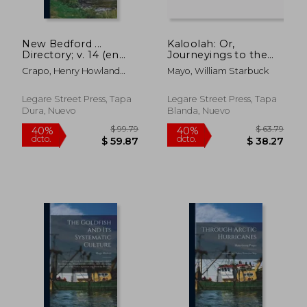
New Bedford ...
Kaloolah: Or,
Directory; v. 14 (en
Journeyings to the
Inglés)
Djébel Kumri: An
Crapo, Henry Howland
Mayo, William Starbuck
Autobiography of
1804-1869
Jonathan Romer (en
Inglés)
Legare Street Press, Tapa
Legare Street Press, Tapa
Dura, Nuevo
Blanda, Nuevo
$ 67.79
$ 91
40%
40%
dcto.
dcto.
$ 40.67
$ 55.