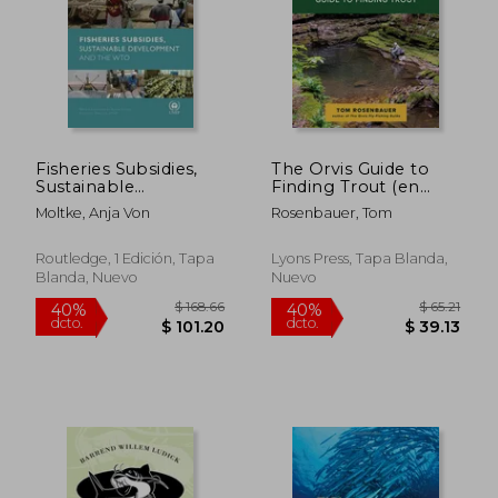
Fisheries Subsidies,
The Orvis Guide to
Sustainable
Finding Trout (en
Development and
Inglés)
Moltke, Anja Von
Rosenbauer, Tom
the Wto (en Inglés)
Routledge, 1 Edición, Tapa
Lyons Press, Tapa Blanda,
Blanda, Nuevo
Nuevo
$ 36.29
$ 49.
45%
45%
dcto.
dcto.
$ 19.96
$ 27.