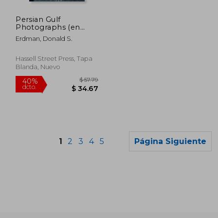
$ 99.79
$ 63.
40%
40%
dcto.
dcto.
$ 59.87
$ 38.
Persian Gulf
Photographs (en
Inglés)
Erdman, Donald S.
Hassell Street Press, Tapa
Blanda, Nuevo
1
2
3
4
5
Página Siguiente