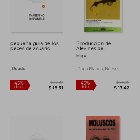
$ 66.75
$ 55.
45%
45%
dcto.
dcto.
$ 36.71
$ 30.
pequeña guía de los
Produccion de
peces de acuario
Alevines de
Rodaballo
Mapa
,
Usado
, Tapa Blanda, Nuevo