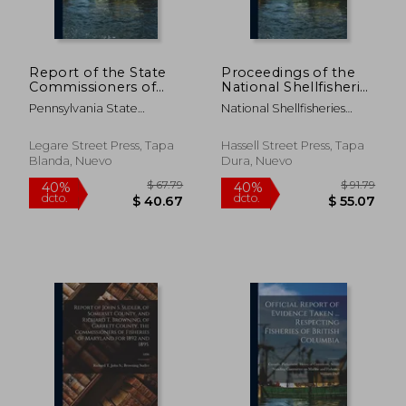
Report of the State
Proceedings of the
Commissioners of
National Shellfisheries
Fisheries for the Year
Association; 48 (en
Pennsylvania State
National Shellfisheries
1899; 1899 (en Inglés)
Inglés)
Commissioners Of
Association ; U S Fish And
Wildlife Service
Legare Street Press, Tapa
Hassell Street Press, Tapa
Blanda, Nuevo
Dura, Nuevo
$ 62.06
$ 53.
40%
40%
dcto.
dcto.
$ 37.24
$ 32.