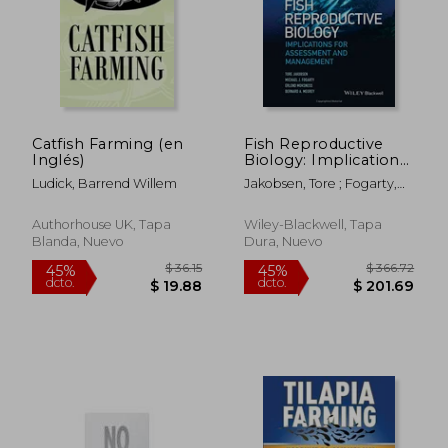
Catfish Farming (en
Fish Reproductive
Inglés)
Biology: Implications
for Assessment and
Ludick, Barrend Willem
Jakobsen, Tore ; Fogarty,
Management (en
Michael J. ; Megrey,
Inglés)
Bernard A.
Authorhouse UK, Tapa
Wiley-Blackwell, Tapa
Blanda, Nuevo
Dura, Nuevo