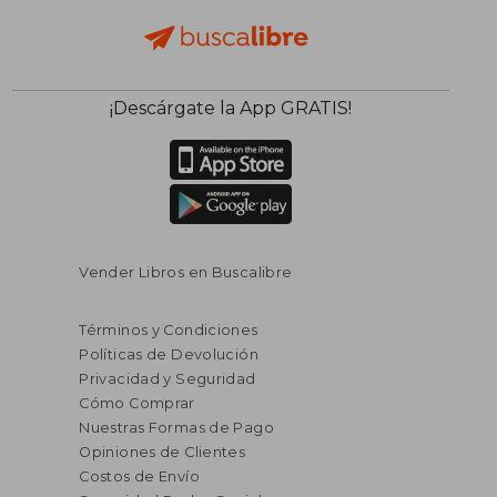
$ 71.79
$ 61
40%
40%
¡Descárgate la App GRATIS!
dcto.
dcto.
$ 43.07
$ 37.
Vender Libros en Buscalibre
Términos y Condiciones
Políticas de Devolución
Privacidad y Seguridad
Cómo Comprar
Nuestras Formas de Pago
Opiniones de Clientes
Costos de Envío