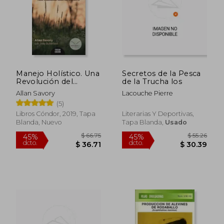
Manejo Holístico. Una
Secretos de la Pesca
Revolución del
de la Trucha los
Sentido Común Para
Allan Savory
Lacouche Pierre
Regenerar Nuestro
(5)
Ambiente - Allan
Savory; Jody
Libros Cóndor, 2019, Tapa
Literarias Y Deportivas,
Butterfield - Libro
Blanda, Nuevo
Tapa Blanda,
Usado
Físico