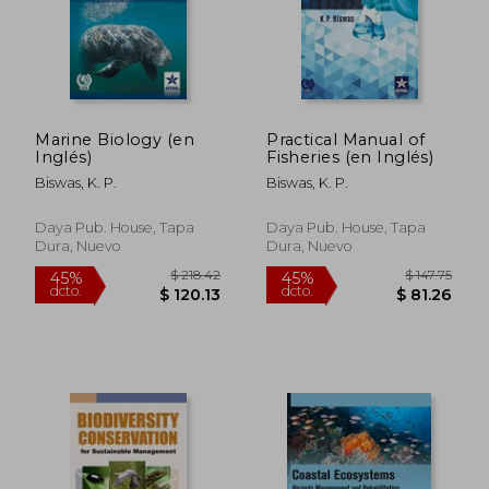
$ 36.15
$ 366.
45%
45%
dcto.
dcto.
$ 19.88
$ 201.
Marine Biology (en
Practical Manual of
Inglés)
Fisheries (en Inglés)
Biswas, K. P.
Biswas, K. P.
Daya Pub. House, Tapa
Daya Pub. House, Tapa
Dura, Nuevo
Dura, Nuevo