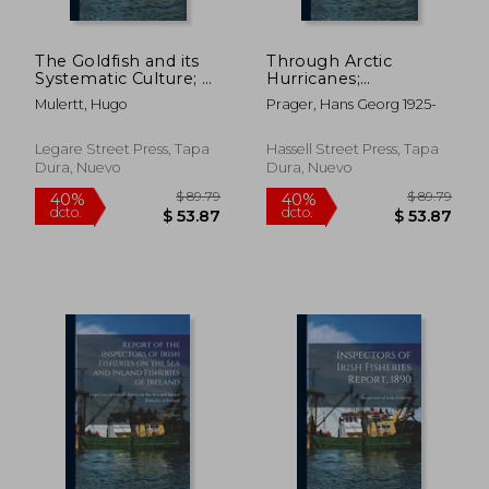
The Goldfish and its
Through Arctic
Systematic Culture; a
Hurricanes;
Thorough Guide for
Adventure in a
Mulertt, Hugo
Prager, Hans Georg 1925-
Goldfish Keeping and
Fishery Protection
Goldfish Breeding in
Ship (en Inglés)
the House and Out-
Legare Street Press, Tapa
Hassell Street Press, Tapa
of-doors, the
Dura, Nuevo
Dura, Nuevo
Construction a (en
Inglés)
$ 57.79
$ 87.
40%
40%
dcto.
dcto.
$ 34.67
$ 52.