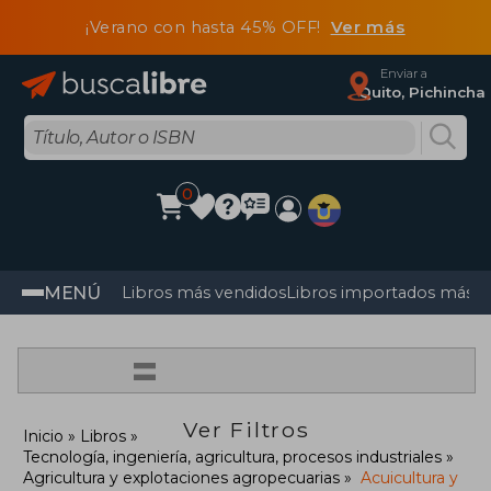
¡Verano con hasta 45% OFF!
Ver más
Enviar a
Quito, Pichincha
0
MENÚ
Libros más vendidos
Libros importados más v
=
Ver Filtros
Inicio
Libros
Tecnología, ingeniería, agricultura, procesos industriales
Agricultura y explotaciones agropecuarias
Acuicultura y