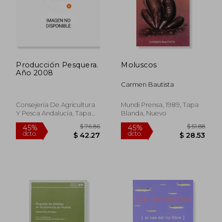
$ 33.29
$ 24.
45%
45%
dcto.
dcto.
$ 18.31
$ 13.
Producción Pesquera.
Moluscos
Año 2008
Carmen Bautista
Consejería De Agricultura
Mundi Prensa, 1989, Tapa
Y Pesca Andalucía, Tapa
Blanda, Nuevo
Blanda, Nuevo