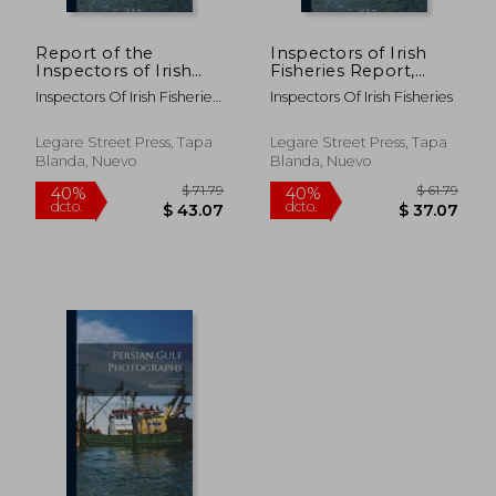
Report of the
Inspectors of Irish
Inspectors of Irish
Fisheries Report,
Fisheries on the Sea
1890 (en Inglés)
Inspectors Of Irish Fisheries
Inspectors Of Irish Fisheries
and Inland Fisheries
On The
of Ireland; for 1903,
Part I (en Inglés)
Legare Street Press, Tapa
Legare Street Press, Tapa
Blanda, Nuevo
Blanda, Nuevo