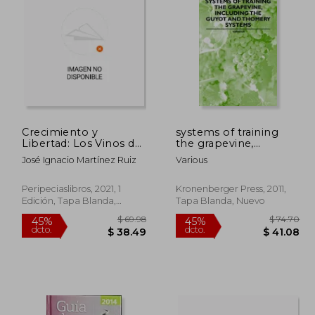
$ 35.11
$ 25.35
45%
45%
dcto.
dcto.
 19.31
$ 13.94
Crecimiento y
systems of training
Libertad: Los Vinos de
the grapevine,
Málaga y Jerez en el
including the guyot
José Ignacio Martínez Ruiz
Various
Mercado Atlántico
and thomery systems
(1480-1850): 7 (Cultura
(en Inglés)
del Vino)
Peripeciaslibros, 2021, 1
Kronenberger Press, 2011,
Edición, Tapa Blanda,
Tapa Blanda, Nuevo
Nuevo