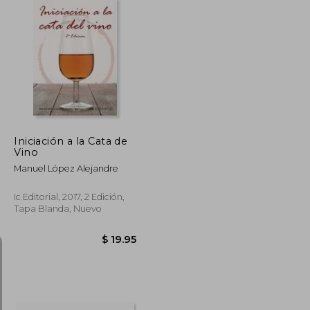
$ 45.21
$ 81.85
45%
dcto.
$ 24.87
$ 45.02
Iniciación a la Cata de
Vino
Manuel López Alejandre
Ic Editorial, 2017, 2 Edición,
Tapa Blanda, Nuevo