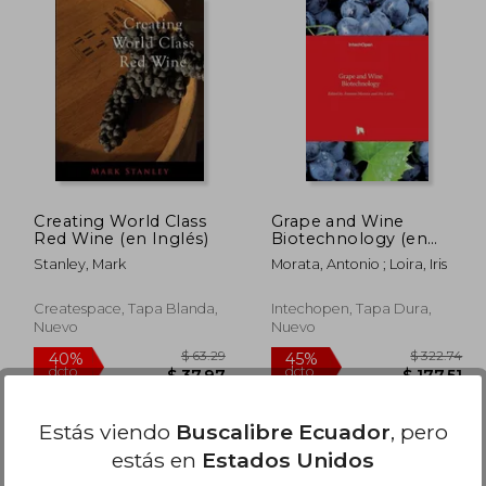
 38.22
$ 43.65
45%
45%
dcto.
dcto.
21.02
$ 24.01
Creating World Class
Grape and Wine
Red Wine (en Inglés)
Biotechnology (en
Inglés)
Stanley, Mark
Morata, Antonio ; Loira, Iris
Createspace, Tapa Blanda,
Intechopen, Tapa Dura,
Nuevo
Nuevo
Estás viendo
Buscalibre Ecuador
, pero
estás en
Estados Unidos