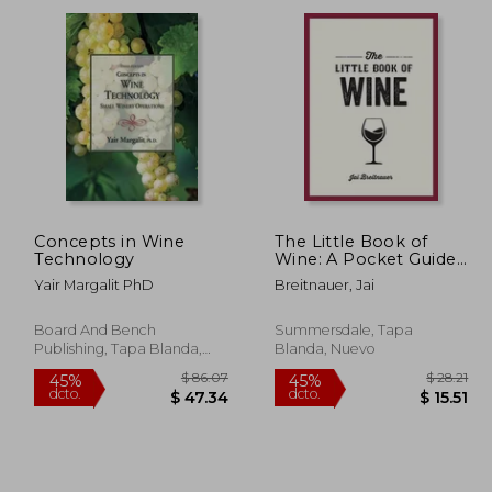
dcto.
dcto.
46.21
$ 30.00
Concepts in Wine
The Little Book of
Technology
Wine: A Pocket Guide
to the Wonderful
Yair Margalit PhD
Breitnauer, Jai
World of Wine Tasting,
History, Culture, Trivia
and More (en Inglés)
Board And Bench
Summersdale, Tapa
Publishing, Tapa Blanda,
Blanda, Nuevo
Nuevo