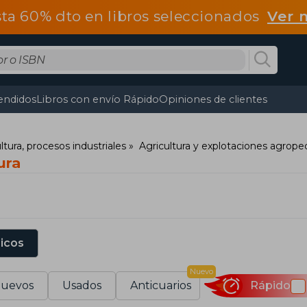
ta 60% dto en libros seleccionados
Ver 
endidos
Libros con envío Rápido
Opiniones de clientes
ltura, procesos industriales
Agricultura y explotaciones agrope
ura
sicos
Nuevo
uevos
Usados
Anticuarios
Rápido