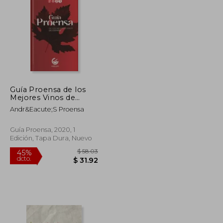
Guía Proensa de los
Mejores Vinos de
$ 74.70
$ 44.61
40%
España 2021
dcto.
$ 41.08
$ 26.77
Andr&Eacute;S Proensa
Guía Proensa, 2020, 1
Edición, Tapa Dura, Nuevo