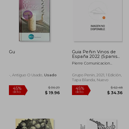
Gu
Guia Peñin Vinos de
España 2022 (Spanish
$ 97.75
$ 69.98
45%
45%
Wines)
dcto.
dcto.
53.76
$ 38.49
Pierre Comunicacion
Integral Sl
-, Antiguo O Usado,
Usado
Grupo Penin, 2021, 1 Edición,
Tapa Blanda, Nuevo