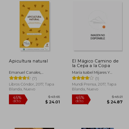
$ 82.14
$ 86.07
45%
45%
dcto.
dcto.
49.28
$ 47.34
Apicultura natural
El Mágico Camino de
la Cepa a la Copa
Emanuel Canales,
María Isabel Mijares Y
Magdalena Cortés
García-Pelayo
(7)
(1)
Libros Cóndor, 2017, Tapa
Mundi Prensa, 2017, Tapa
Blanda, Nuevo
Blanda, Nuevo