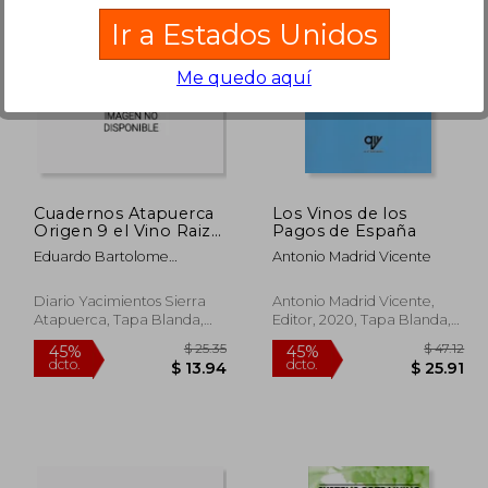
Ir a Estados Unidos
Me quedo aquí
 46.94
$ 63.29
40%
45%
dcto.
dcto.
25.82
$ 37.97
Cuadernos Atapuerca
Los Vinos de los
Origen 9 el Vino Raiz
Pagos de España
del Mediterraneo
Eduardo Bartolome
Antonio Madrid Vicente
Monzon
Diario Yacimientos Sierra
Antonio Madrid Vicente,
Atapuerca, Tapa Blanda,
Editor, 2020, Tapa Blanda,
Nuevo
Nuevo