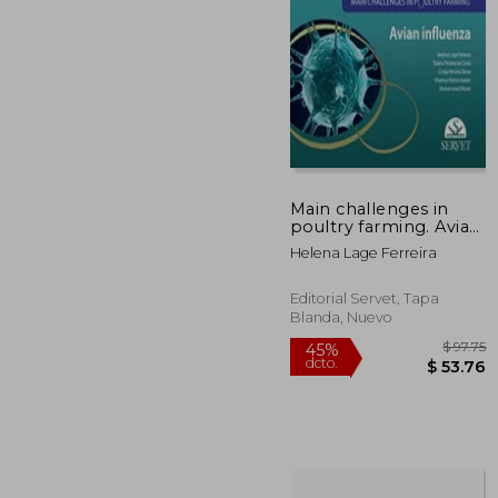
45%
dcto.
$
Main challenges in
poultry farming. Avian
influenza
Helena Lage Ferreira
Editorial Servet, Tapa
Blanda, Nuevo