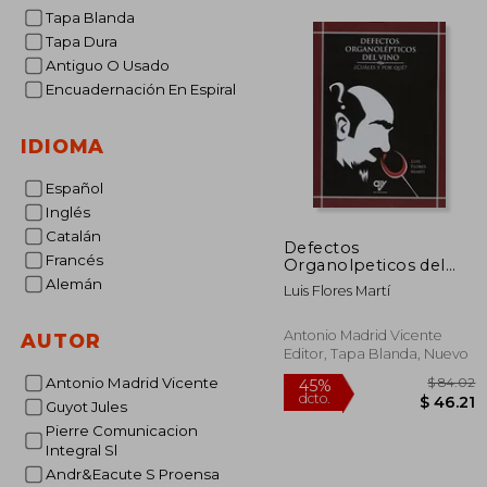
Tapa Blanda
Tapa Dura
Antiguo O Usado
Encuadernación En Espiral
IDIOMA
Español
Inglés
Catalán
Defectos
Francés
Organolpeticos del
Vino
Alemán
Luis Flores Martí
Antonio Madrid Vicente
AUTOR
Editor, Tapa Blanda, Nuevo
Antonio Madrid Vicente
Guyot Jules
Pierre Comunicacion
Integral Sl
Andr&Eacute S Proensa
$
45%