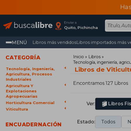
Has
Enviar a
Quito, Pichincha
MENÚ
Libros más vendidos
Libros importados más v
Inicio
Libros
CATEGORÍA
Tecnología, ingeniería, agricu
Libros de Viticult
Tecnología, Ingeniería,
Agricultura, Procesos
Industriales
Encontramos 127 Libros
Agricultura Y
Explotaciones
Agropecuarias
Horticultura Comercial
Ver:
Libros Fí
Viticultura
Estado:
Todos
N
ENCUADERNACIÓN