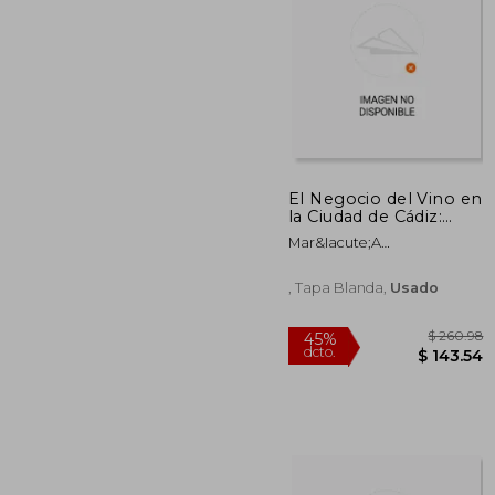
El Negocio del Vino en
la Ciudad de Cádiz:
45%
Historia Empresarial
dcto.
$ 
Mar&Iacute;A
de Lacave y
V&Aacute;Zquez
Compañía, 1810-1927
Fari&Ntilde;As
, Tapa Blanda,
Usado