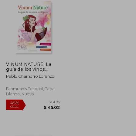
$ 28.21
$ 41.78
45%
dcto.
$ 15.51
$ 22.98
VINUM NATURE: La
guía de los vinos
ecológicos (GUÍAS
Pablo Chamorro Lorenzo
VINUM NATURE)
Ecomundis Editorial, Tapa
Blanda, Nuevo