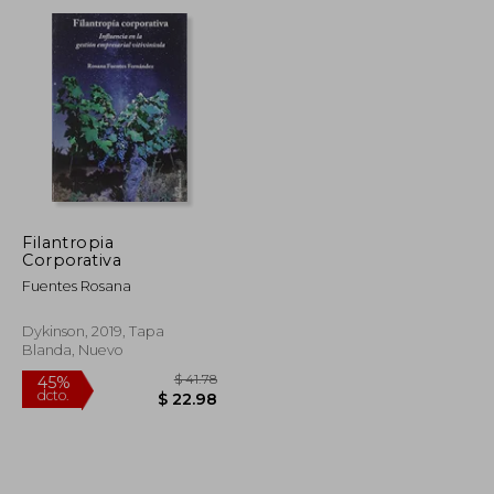
dcto.
$ 58.77
$ 37.27
Filantropia
Corporativa
Fuentes Rosana
Dykinson, 2019, Tapa
Blanda, Nuevo