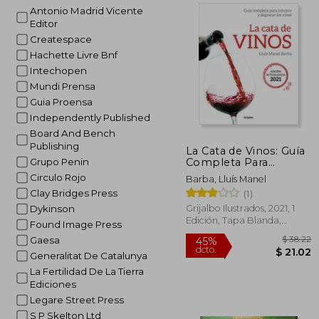
Antonio Madrid Vicente
Editor
40%
dcto.
$ 
Createspace
Hachette Livre Bnf
Intechopen
Mundi Prensa
Guia Proensa
Independently Published
Board And Bench
Publishing
La Cata de Vinos: Guía
Completa Para
Grupo Penin
Conocer Y Degustar
Circulo Rojo
Barba, Lluís Manel
Los Vinos. Edición
Clay Bridges Press
(1)
Actua Lizada 2021 /
Wine Tasting
Grijalbo Ilustrados, 2021, 1
Dykinson
Edición, Tapa Blanda,
Found Image Press
Nuevo
Gaesa
Generalitat De Catalunya
La Fertilidad De La Tierra
Ediciones
Legare Street Press
S P Skelton Ltd