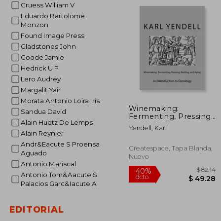
dcto.
Cruess William V
$ 
Eduardo Bartolome
Monzon
Found Image Press
Gladstones John
Goode Jamie
Hedrick U P
Lero Audrey
Margalit Yair
Morata Antonio Loira Iris
Winemaking:
Sandua David
Fermenting, Pressing,
Alain Huetz De Lemps
Bottling, and Aging:
Yendell, Karl
An Introduction to
Alain Reynier
Oenology (en Inglés)
Andr&Eacute S Proensa
Createspace, Tapa Blanda,
Aguado
Nuevo
Antonio Mariscal
Antonio Tom&Aacute S
Palacios Garc&Iacute A
EDITORIAL