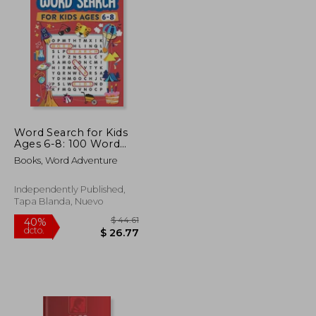
$ 47.12
$ 36.29
45%
dcto.
$ 25.91
$ 19.96
Word Search for Kids
Ages 6-8: 100 Word
Search Puzzles (en
Books, Word Adventure
Inglés)
Independently Published,
Tapa Blanda, Nuevo