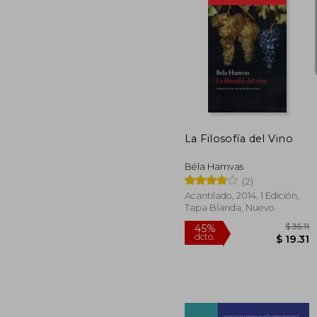
$
45%
dcto.
$ 
La Filosofía del Vino
Béla Hamvas
(2)
Acantilado, 2014, 1 Edición,
Tapa Blanda, Nuevo