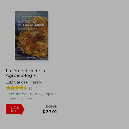
$ 55.95
$ 51.19
45%
dcto.
$ 30.77
$ 28.15
La Dialéctica de la
Agroecología.
Contribución Para un
Luiz Carlos Pinheiro
Mundo con Alimentos
Machado, Luiz Carlos
(3)
sin Veneno
Pinheiro
Hemisferio Sur, 2016, Tapa
Blanda, Nuevo