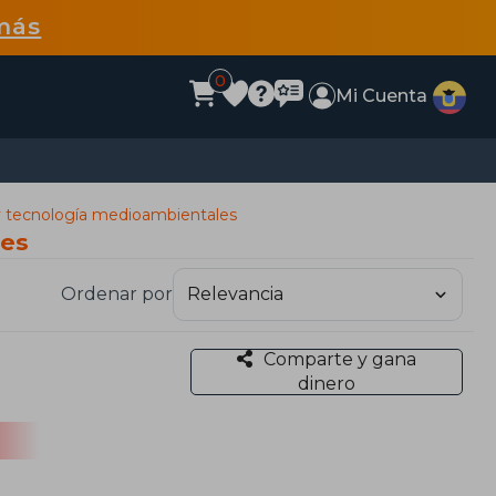
más
0
Mi Cuenta
 y tecnología medioambientales
les
Ordenar por
Comparte y gana
dinero