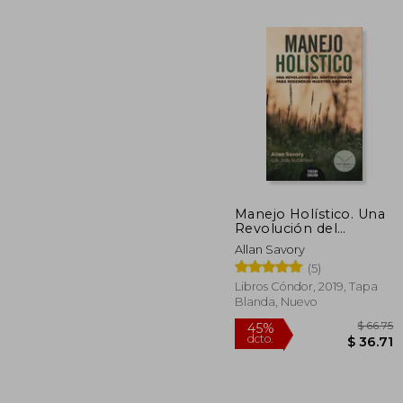
Manejo Holístico. Una
Revolución del
$ 
45%
Sentido Común Para
dcto.
Allan Savory
$ 
Regenerar Nuestro
(5)
Ambiente - Allan
Savory; Jody
Libros Cóndor, 2019, Tapa
Butterfield - Libro
Blanda, Nuevo
Físico