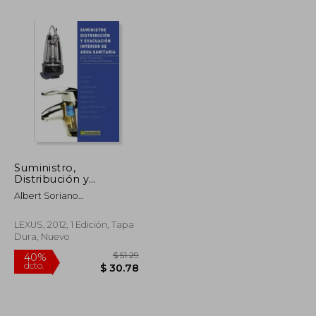
Suministro,
Distribución y
$ 59.64
$ 61.68
40%
Evacuación Interior de
dcto.
Albert Soriano
$ 35.78
$ 37.01
Agua Sanitaria
Rull,Francisco Javier
Pancorbo Floristán
LEXUS, 2012, 1 Edición, Tapa
Dura, Nuevo