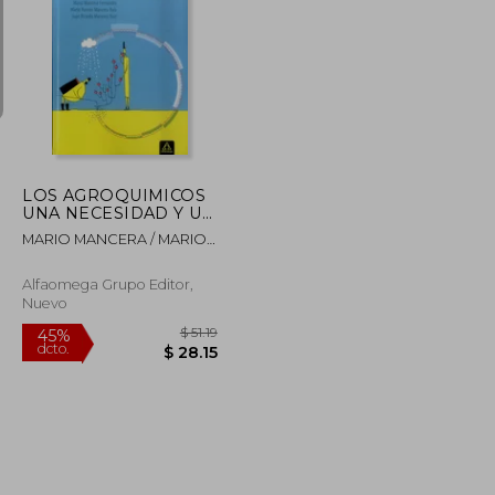
$ 85.78
$ 49.80
45%
dcto.
$ 51.47
$ 27.39
LOS AGROQUIMICOS
UNA NECESIDAD Y UN
RIESGO
MARIO MANCERA / MARIO
MANCERA / JUAN
MANCERAALFAOMEGA
Alfaomega Grupo Editor,
Nuevo