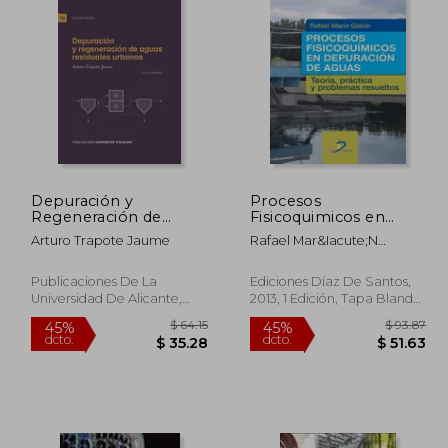
Depuración y
Procesos
Regeneración de
Fisicoquimicos en
Aguas Residuales
Depuracion de Aguas
Arturo Trapote Jaume
Rafael Mar&Iacute;N
Urbanas (Textos
Galv&Iacute;N
Docentes)
Publicaciones De La
Ediciones Díaz De Santos,
Universidad De Alicante,
2013, 1 Edición, Tapa Blanda,
2020, 3 Edición, Tapa
Nuevo
Blanda, Nuevo