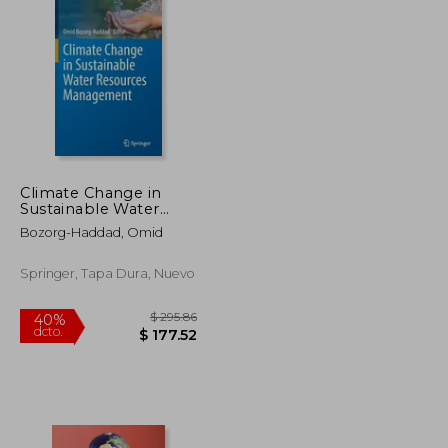
$ 93.87
$ 33.00
15%
dcto.
$ 51.63
$ 28.05
Climate Change in
Sustainable Water
Resources
Bozorg-Haddad, Omid
Management (en
Inglés)
Springer, Tapa Dura, Nuevo