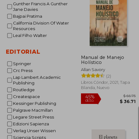
Gunther Francis A Gunther
Jane Davies
Bajpai Pratima
$
45%
dcto.
$ 
California Division Of Water
Resources
Leal Filho Walter
EDITORIAL
Manual de Manejo
Holístico
Springer
Allan Savory
Crc Press
(2)
Lap Lambert Academic
Libros Cóndor, 2021, Tapa
Publishing
Blanda, Nuevo
Routledge
Createspace
Kessinger Publishing
Palgrave Macmillan
Legare Street Press
Edizioni Sapienza
Verlag Unser Wissen
Sciencia Scripts