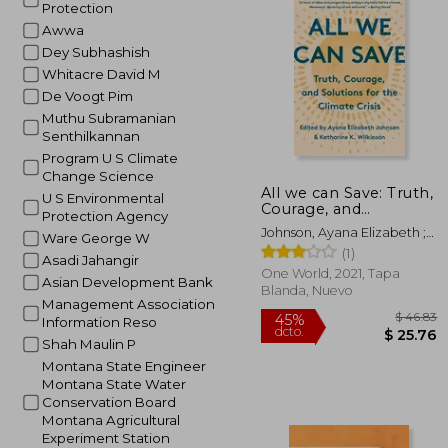
Protection
$
45%
dcto.
Awwa
$ 
Dey Subhashish
Whitacre David M
De Voogt Pim
Muthu Subramanian
Senthilkannan
Program U S Climate
Change Science
All we can Save: Truth,
U S Environmental
Courage, and
Protection Agency
Solutions for the
Johnson, Ayana Elizabeth ;
Ware George W
Climate Crisis (en
K. Wilkinson, Katharine
(1)
Inglés)
Asadi Jahangir
One World, 2021, Tapa
Asian Development Bank
Blanda, Nuevo
Management Association
Information Reso
Shah Maulin P
Montana State Engineer
Montana State Water
Conservation Board
Montana Agricultural
Experiment Station