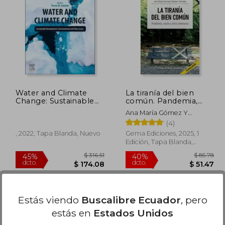
 46.83
$ 64.40
45%
45%
dcto.
dcto.
25.76
$ 35.42
Water and Climate
La tiranía del bien
Change: Sustainable
común. Pandemia,
Development,
relato y otras
Ana María Gómez Y
Environmental and
amenazas 2 edicion
Mariana Morales (editoras),
(4)
Policy Issues (en
Inglés)
, 2022, Tapa Blanda, Nuevo
Gema Ediciones, 2025, 1
Edición, Tapa Blanda,
Nuevo
Estás viendo
Buscalibre Ecuador
, pero
estás en
Estados Unidos