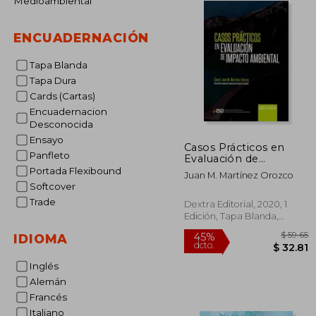
Medioambiental
ENCUADERNACIÓN
Tapa Blanda
Tapa Dura
Cards (Cartas)
Encuadernacion
Desconocida
Ensayo
Casos Prácticos en
Panfleto
Evaluación de
Impacto Ambiental
Portada Flexibound
Juan M. Martínez Orozco
Softcover
Trade
Dextra Editorial, 2020, 1
Edición, Tapa Blanda,
Nuevo
IDIOMA
Inglés
Alemán
Francés
45%
dcto.
$ 
Italiano