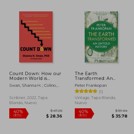
$ 51.11
$ 78.39
45%
45%
dcto.
dcto.
 28.11
$ 43.11
Count Down: How our
The Earth
Modern World is
Transformed: An
Threatening Sperm
Untold History (en
Swan, Shanna H. ; Colino,
Peter Frankopan
Counts, Altering Male
Inglés)
Stacey
(1)
and Female
Reproductive
Scribner, 2022, Tapa
Vintage, Tapa Blanda,
Development, and
Blanda, Nuevo
Nuevo
Imperiling the Future
of the Human Race
(en Inglés)