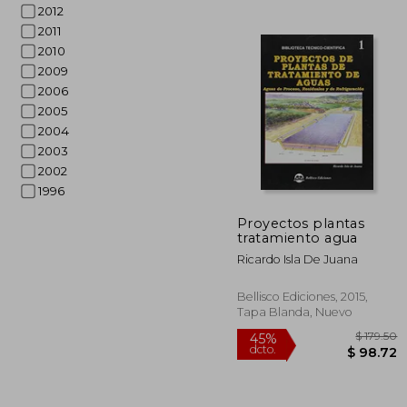
2012
2011
2010
2009
2006
2005
45%
2004
dcto.
$
2003
2002
1996
Proyectos plantas
tratamiento agua
Ricardo Isla De Juana
Bellisco Ediciones, 2015,
Tapa Blanda, Nuevo