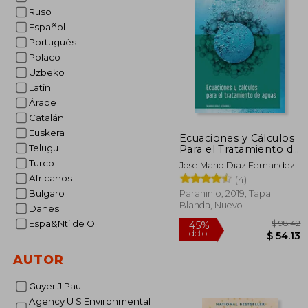
Ruso
Español
Portugués
Polaco
Uzbeko
Latin
Árabe
Catalán
Euskera
Ecuaciones y Cálculos
Telugu
Para el Tratamiento de
Aguas
Turco
Jose Mario Diaz Fernandez
Africanos
(4)
Bulgaro
Paraninfo, 2019, Tapa
Blanda, Nuevo
Danes
Espa&Ntilde Ol
AUTOR
Guyer J Paul
Agency U S Environmental