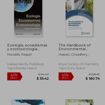
 98.42
$ 64.15
45%
45%
dcto.
dcto.
54.13
$ 35.28
Ecología, ecosistemas
The Handbook of
y ecotoxicología:
Environmental
conceptos
Remediation: Classic
Murialdo, Raquel
Hussain, Chaudhery
fundamentales
and Modern
Mustansar
Techniques (en Inglés)
Independently Published,
Royal Society Of Chemistry,
Tapa Blanda, Nuevo
Tapa Dura, Nuevo