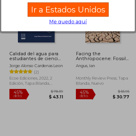
Ir a Estados Unidos
Me quedo aquí
 66.75
$ 316.51
45%
40%
dcto.
dcto.
36.71
$ 174.08
Calidad del agua para
Facing the
estudiantes de ciencias
Anthropocene: Fossil
ambientales
Capitalism and the
Jorge Alonso Cardenas Leon
Angus, Ian
Crisis of the Earth
(2)
System (en Inglés)
Ecoe Ediciones, 2022, 2
Monthly Review Press, Tapa
Edición, Tapa Blanda,
Blanda, Nuevo
Nuevo