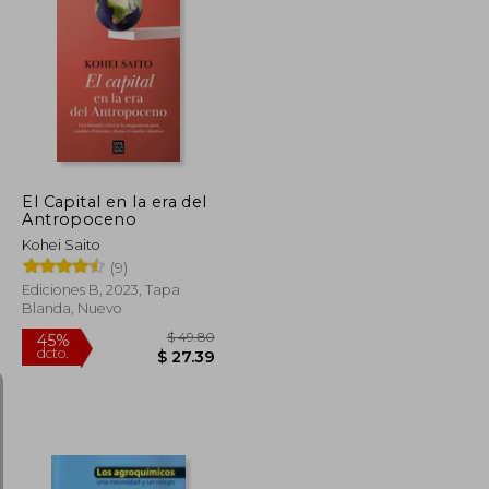
$ 328.63
$ 295.86
40%
dcto.
$ 180.74
$ 177.52
El Capital en la era del
Antropoceno
Kohei Saito
(9)
Ediciones B, 2023, Tapa
Blanda, Nuevo