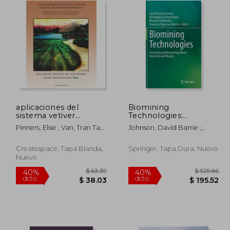
aplicaciones del
Biomining
sistema vetiver
Technologies:
manual t cnico de
Extracting and
Pinners, Elise ; Van, Tran Tan
Johnson, David Barrie ;
referencia
Recovering Metals
; Truong, Paul
Bryan, Christopher George ;
from Ores and Wastes
Schlömann, Michael
(en Inglés)
Createspace, Tapa Blanda,
Springer, Tapa Dura, Nuevo
Nuevo
$ 59.65
$ 63.39
40%
40%
dcto.
dcto.
32.81
$ 38.03