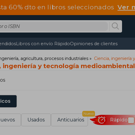
ta 60% dto en libros seleccionados
Ver 
endidos
Libros con envío Rápido
Opiniones de clientes
ngeniería, agricultura, procesos industriales
Ciencia, ingeniería
, ingeniería y tecnología medioambienta
os
sicos
Nuevo
uevos
Usados
Anticuarios
Rápido