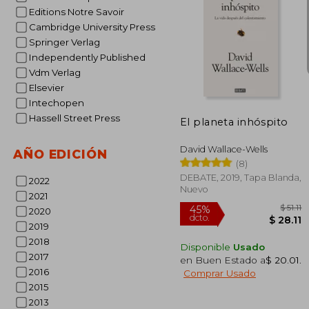
Editions Notre Savoir
Cambridge University Press
Springer Verlag
Independently Published
$
45%
Vdm Verlag
dcto.
$ 
Elsevier
Intechopen
Hassell Street Press
El planeta inhóspito
David Wallace-Wells
AÑO EDICIÓN
(8)
DEBATE, 2019, Tapa Blanda,
2022
Nuevo
2021
2020
2019
2018
Disponible
Usado
2017
en Buen Estado a
$ 20.01
.
2016
Comprar Usado
2015
2013