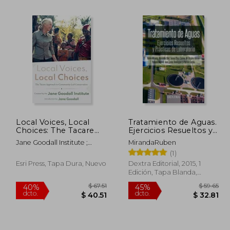
Local Voices, Local
Tratamiento de Aguas.
Choices: The Tacare
Ejercicios Resueltos y
179.50
$ 47.26
40%
40%
Approach to
Practicas de
dcto.
dcto.
Jane Goodall Institute ;
MirandaRuben
98.72
$ 28.36
Community-Led
Laboratorio
Goodall, Jane
(1)
Conservation (en
Inglés)
Esri Press, Tapa Dura, Nuevo
Dextra Editorial, 2015, 1
Edición, Tapa Blanda,
Nuevo