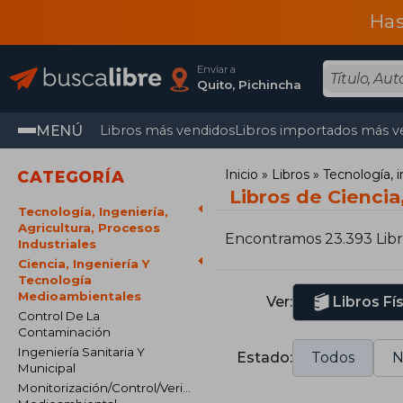
Has
Enviar a
Quito, Pichincha
MENÚ
Libros más vendidos
Libros importados más v
Inicio
Libros
Tecnología, i
CATEGORÍA
Libros de Ciencia
Tecnología, Ingeniería,
Agricultura, Procesos
Encontramos 23.393 Libr
Industriales
Ciencia, Ingeniería Y
Tecnología
Medioambientales
Ver:
Libros Fí
Control De La
Contaminación
Ingeniería Sanitaria Y
Estado:
Todos
N
Municipal
Monitorización/Control/Verificación