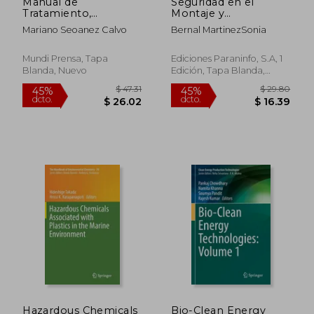
Manual de
Seguridad en el
Tratamiento,
Montaje y
Reciclado,
Mantenimiento de
Mariano Seoanez Calvo
Bernal MartinezSonia
Aprovechamiento y
Redes y Distribución
Gestion de la s Aguas
de Agua y
Residuales de las
Saneamiento
Mundi Prensa, Tapa
Ediciones Paraninfo, S.A, 1
Industrias
Blanda, Nuevo
Edición, Tapa Blanda,
Agroalimentarias
Nuevo
$ 393.50
$ 583.
45%
45%
dcto.
dcto.
$ 216.43
$ 320.
Hazardous Chemicals
Bio-Clean Energy