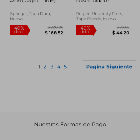
Anand, Gagan ; Pandey,
Howell, Jordan P.
International
Jitendra Kumar ; Rana,
Conference New-
Sarvendra
2017 (en Inglés)
Springer, Tapa Dura,
Rutgers University Press,
Nuevo
Tapa Blanda, Nuevo
1
2
3
4
5
Página Siguiente
Nuestras Formas de Pago
$ 63.39
$ 342.
40%
45%
dcto.
dcto.
$ 38.03
$ 188.