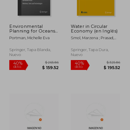
Environmental
Water in Circular
Planning for Oceans
Economy (en Inglés)
and Coasts: Methods,
Portman, Michelle Eva
Smol, Marzena ; Prasad,
Tools, and
Majeti Narasimha Vara ;
Technologies (en
Stefanakis, Alexandros I.
Inglés)
Springer, Tapa Blanda,
Springer, Tapa Dura,
Nuevo
Nuevo
$ 280.86
$ 82.
40%
45%
dcto.
dcto.
$ 168.52
$ 45.