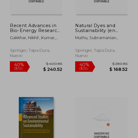
Recent Advances in
Natural Dyes and
Bio-Energy Research:
Sustainability (en
Select Proceedings of
Inglés)
Gakkhar, Nikhil ; Kumar,
Muthu, Subramanian
the 3rd International
Sachin ; Sarma, Anil K.
Senthilkannan
Conference, Icrabr
2022 (en Inglés)
Springer, Tapa Dura,
Springer, Tapa Dura,
Nuevo
Nuevo
$ 265.86
$ 325.
40%
40%
dcto.
dcto.
$ 159.52
$ 195.