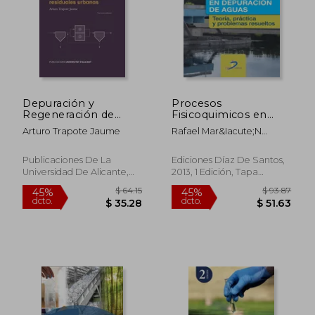
Depuración y
Procesos
Regeneración de
Fisicoquimicos en
Aguas Residuales
Depuracion de Aguas
Arturo Trapote Jaume
Rafael Mar&Iacute;N
Urbanas (Textos
Galv&Iacute;N
Docentes)
Publicaciones De La
Ediciones Díaz De Santos,
Universidad De Alicante,
2013, 1 Edición, Tapa
2020, 3 Edición, Tapa
Blanda, Nuevo
Blanda, Nuevo