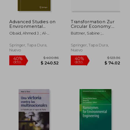
Advanced Studies on
Transformation Zur
Environmental
Circular Economy:
Sustainability:
Kleine Und Mittlere
Obaid, Ahmed J. ; Al-
Büttner, Sabine ;
Proceeding of
Unternehmen Im
Heety, Emad A. M. Salih ;
Handmann, Uwe ; Irrek,
International
Wandel Begleiten (en
Radwan, Neyara
Wolfgang
Conference on
Alemán)
Springer, Tapa Dura,
Springer, Tapa Dura,
Environment and
Nuevo
Nuevo
Sustainability 2023
(en Inglés)
$ 400.86
$ 280.
40%
40%
dcto.
dcto.
$ 240.52
$ 168.