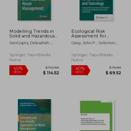
Modelling Trends in
Ecological Risk
Solid and Hazardous
Assessment for
Waste Management
Chlorpyrifos in
SenGupta, Debashish ;
Giesy, John P. ; Solomon,
(en Inglés)
Terrestrial and Aquatic
Agrahari, Sudha
Keith R.
$ 205.86
$ 689.
40%
40%
Systems in the United
dcto.
dcto.
$ 123.52
$ 413.
States (en Inglés)
Springer, Tapa Blanda,
Springer, Tapa Blanda,
Nuevo
Nuevo