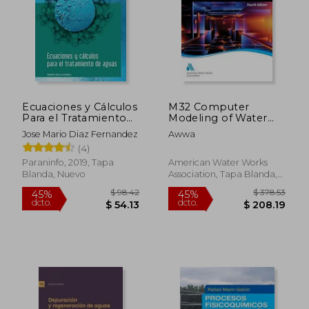
Ecuaciones y Cálculos
M32 Computer
Para el Tratamiento
Modeling of Water
de Aguas
Distribution Systems,
Jose Mario Diaz Fernandez
Awwa
Fourth Edition (en
(4)
Inglés)
Paraninfo, 2019, Tapa
American Water Works
Blanda, Nuevo
Association, Tapa Blanda,
Nuevo
$ 98.42
$ 378.
45%
45%
dcto.
dcto.
$ 54.13
$ 208.