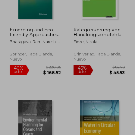
Emerging and Eco-
Kategorisierung von
Friendly Approaches
Handlungsempfehlungen
for Waste
und Best Practice-
Bharagava, Ram Naresh ;
Finze, Nikola
Management (en
Beispielen im Bereich
Chowdhary, Pankaj
Inglés)
der Vorbereitung zur
Wiederverwendung
Springer, Tapa Blanda,
Grin Verlag, Tapa Blanda,
(en Alemán)
Nuevo
Nuevo
$ 190.86
$ 115
40%
40%
dcto.
dcto.
$ 114.52
$ 69.