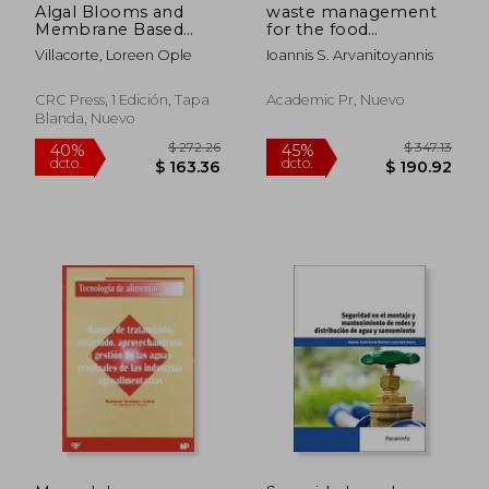
Algal Blooms and
waste management
Membrane Based
for the food
Desalination
industries
Villacorte, Loreen Ople
Ioannis S. Arvanitoyannis
Technology (en
Inglés)
CRC Press, 1 Edición, Tapa
Academic Pr, Nuevo
Blanda, Nuevo
$ 174.26
$ 586.
40%
45%
dcto.
dcto.
$ 104.56
$ 322.