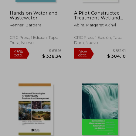
$ 145.77
$ 113.
45%
45%
dcto.
dcto.
$ 80.17
$ 62.
Hands on Water and
A Pilot Constructed
Wastewater
Treatment Wetland
Equipment
for Pulp and Paper
Renner, Barbara
Abira, Margaret Akinyi
Maintenance, Volume
Mill Wastewater:
I (en Inglés)
Performance,
Processes and
CRC Press, 1 Edición, Tapa
CRC Press, 1 Edición, Tapa
Implications for the
Dura, Nuevo
Dura, Nuevo
Nzoia River, Kenya,
Unesco-I (en Inglés)