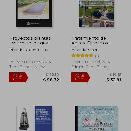
$ 328.63
$ 78.
45%
45%
dcto.
dcto.
$ 180.74
$ 43.
Proyectos plantas
Tratamiento de
tratamiento agua
Aguas. Ejercicios
Resueltos y Practicas
Ricardo Isla De Juana
MirandaRuben
de Laboratorio
(1)
Bellisco Ediciones, 2015,
Dextra Editorial, 2015, 1
Tapa Blanda, Nuevo
Edición, Tapa Blanda,
Nuevo