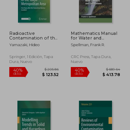
Radioactive
Mathematics Manual
$ 51.29
$ 73.
40%
40%
Contamination of the
for Water and
dcto.
dcto.
$ 30.78
$ 44.
Tokyo Metropolitan
Wastewater
Yamazaki, Hideo
Spellman, Frank R.
Area: Five Years After
Treatment Plant
the Fukushima
Operators - Three
Nuclear Accident (en
Volume Set (en
Springer, 1 Edición, Tapa
CRC Press, Tapa Dura,
Inglés)
Inglés)
Dura, Nuevo
Nuevo