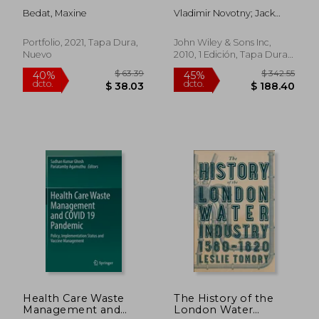
Garment (en Inglés)
Communities:
Bedat, Maxine
Vladimir Novotny; Jack
Planning,
Ahern; Paul Brown
Retrofitting, and
Building the Next
Portfolio, 2021, Tapa Dura,
John Wiley & Sons Inc,
Urban Environment
Nuevo
2010, 1 Edición, Tapa Dura,
(en Inglés)
Nuevo
$ 595.86
$ 400.
40%
40%
dcto.
dcto.
$ 357.52
$ 240.
Health Care Waste
The History of the
Management and
London Water