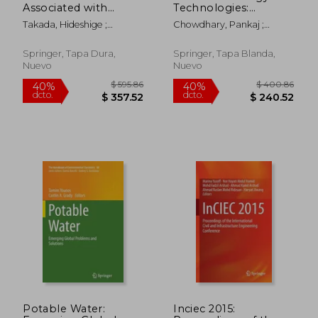
Associated with
Technologies:
Plastics in the Marine
Volume 1 (en Inglés)
Takada, Hideshige ;
Chowdhary, Pankaj ;
Environment (en
Karapanagioti, Hrissi K.
Khanna, Namita ; Pandit,
Inglés)
Soumya
Springer, Tapa Dura,
Springer, Tapa Blanda,
Nuevo
Nuevo
$ 272.26
$ 347.
40%
45%
dcto.
dcto.
$ 163.36
$ 190.
Potable Water:
Inciec 2015: