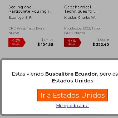
Scaling and
Geochemical
Particulate Fouling in
Techniques for
Membrane Filtration
Identifying Sources of
Boerlage, S. F.
Kreitler, Charles W.
Systems (en Inglés)
Ground-Water
$ 615.16
$ 552
45%
45%
Salinization (en
dcto.
dcto.
$ 338.34
$ 304.
Inglés)
CRC Press, Tapa Dura,
Routledge, 1993, Tapa
Nuevo
Dura, Nuevo
Estás viendo
Buscalibre Ecuador
, pero e
Estados Unidos
Ir a Estados Unidos
Me quedo aquí