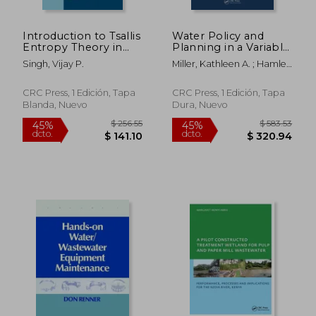
Introduction to Tsallis
Water Policy and
Entropy Theory in
Planning in a Variable
Water Engineering
and Changing
Singh, Vijay P.
Miller, Kathleen A. ; Hamlet,
(en Inglés)
Climate (en Inglés)
Alan F. ; Kenney, Douglas
S.
CRC Press, 1 Edición, Tapa
CRC Press, 1 Edición, Tapa
Blanda, Nuevo
Dura, Nuevo