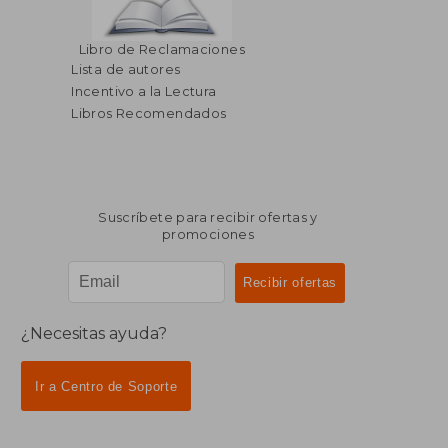
$ 280.86
$ 73.
40%
40%
Libro de Reclamaciones
dcto.
dcto.
$ 168.52
$ 44.
Lista de autores
Incentivo a la Lectura
Libros Recomendados
Suscríbete para recibir ofertas y
promociones
¿Necesitas ayuda?
Ir a Centro de Soporte