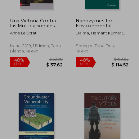
Una Victoria Contra
Nanozymes for
las Multinacionales: La
Environmental
Batalla por el Agua de
Engineering (en
Anne Le Strat
Daima, Hemant Kumar ;
Paris: 497 (Antrazyt)
Inglés)
Pn, Navya ; Lichtfouse, Eric
Icaria, 2019, 1 Edición, Tapa
Springer, Tapa Dura,
Blanda, Nuevo
Nuevo
$ 400.86
$ 123.
40%
40%
dcto.
dcto.
$ 240.52
$ 74.