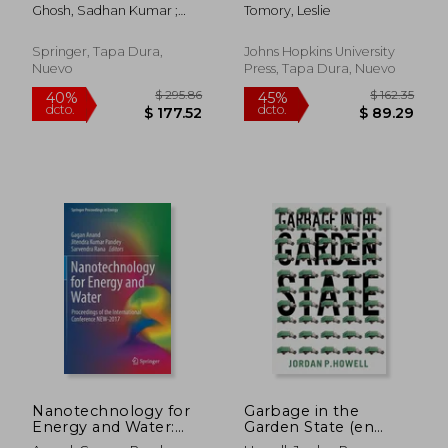
Covid 19 Pandemic:
Industry, 1580-1820
Ghosh, Sadhan Kumar ;
Tomory, Leslie
Policy,
(en Inglés)
Agamuthu, Pariatamby
Implementation
Status and Vaccine
Springer, Tapa Dura,
Johns Hopkins University
Management (en
Nuevo
Press, Tapa Dura, Nuevo
Inglés)
$ 355.86
$ 660.
40%
45%
dcto.
dcto.
$ 213.52
$ 363.
Nanotechnology for
Garbage in the
Energy and Water:
Garden State (en
Proceedings of the
Inglés)