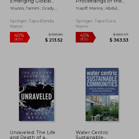
Emerging Global
Proceedings of the
Problems and
International Civil and
Younos, Tamim ; Grady,
Yusoff, Marina ; Abdul
Solutions (en Inglés)
Infrastructure
Caitlin A.
Hamid, Nor Hayati ; Arshad,
Engineering
Mohd Fadzil
Conference (en
Springer, Tapa Blanda,
Springer, Tapa Dura,
Inglés)
Nuevo
Nuevo
$ 47.31
$ 29.
45%
45%
dcto.
dcto.
$ 26.02
$ 16.
Unraveled: The Life
Water Centric
and Death of a
Sustainable