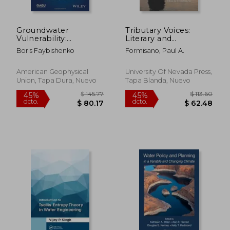
Groundwater
Tributary Voices:
Vulnerability:
Literary and
Chernobyl Nuclear
Rhetorical
Boris Faybishenko
Formisano, Paul A.
Disaster (Special
Exploration of the
Publications)
Colorado River (en
Inglés)
American Geophysical
University Of Nevada Press,
Union, Tapa Dura, Nuevo
Tapa Blanda, Nuevo
$ 62.70
$ 190.
40%
40%
dcto.
dcto.
$ 37.62
$ 114.