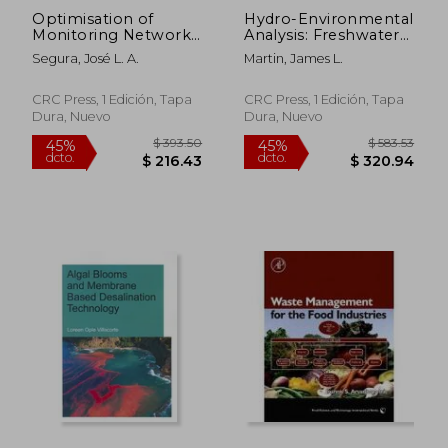
Optimisation of
Hydro-Environmental
Monitoring Networks
Analysis: Freshwater
for Water Systems:
Environments. James
Segura, José L. A.
Martin, James L.
Unesco-Ihe PhD
L. Martin (en Inglés)
Thesis (en Inglés)
CRC Press, 1 Edición, Tapa
CRC Press, 1 Edición, Tapa
Dura, Nuevo
Dura, Nuevo
$ 233.34
$ 169.
40%
45%
dcto.
dcto.
$ 140.00
$ 93.