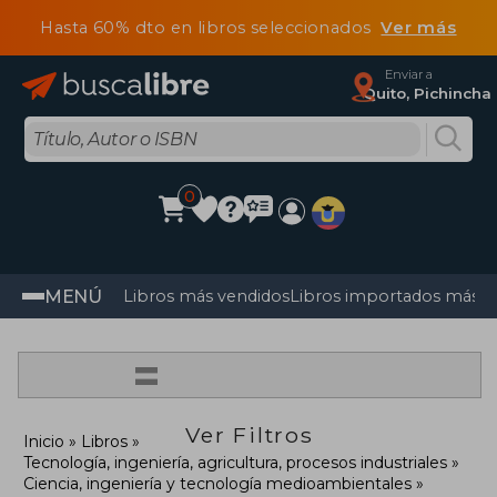
Hasta 60% dto en libros seleccionados
Ver más
Enviar a
Quito, Pichincha
0
MENÚ
Libros más vendidos
Libros importados más v
=
Ver Filtros
Inicio
Libros
Tecnología, ingeniería, agricultura, procesos industriales
Ciencia, ingeniería y tecnología medioambientales