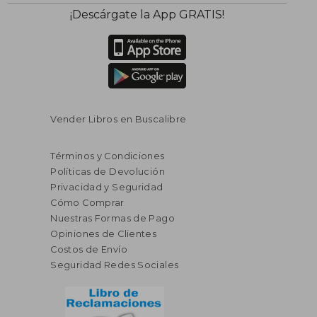
$ 295.86
$ 162.
40%
45%
¡Descárgate la App GRATIS!
dcto.
dcto.
$ 177.52
$ 89.
Vender Libros en Buscalibre
Términos y Condiciones
Políticas de Devolución
Privacidad y Seguridad
Cómo Comprar
Nuestras Formas de Pago
Opiniones de Clientes
Costos de Envío
Seguridad Redes Sociales