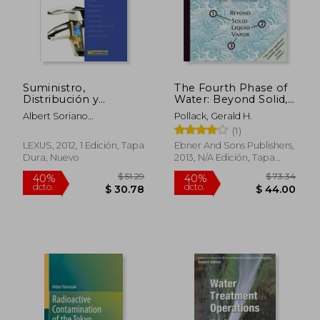
$ 179.50
$ 59.
45%
45%
dcto.
dcto.
$ 98.72
$ 32.
Suministro,
The Fourth Phase of
Distribución y
Water: Beyond Solid,
Evacuación Interior
Liquid, and Vapor (en
Albert Soriano
Pollack, Gerald H.
de Agua Sanitaria
Inglés)
Rull,Francisco Javier
(1)
Pancorbo Floristán
LEXUS, 2012, 1 Edición, Tapa
Ebner And Sons Publishers,
Dura, Nuevo
2013, N/A Edición, Tapa
Blanda, Nuevo