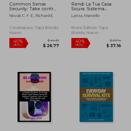
Common Sense
Rendi La Tua Casa
Security: Take control
Sicura: Sistema
(en Inglés)
CHECK UP PRO Per
Novak C. F. E., Richard E.
Lanza, Marcello
Valutare Da Soli
Sicurezza, Efficienza e
Comfort Della Tua
Createspace, Tapa Blanda,
Bruno Editore, Tapa
Casa (en Italiano)
Nuevo
Blanda, Nuevo
$ 44.26
$ 38.
40%
40%
dcto.
dcto.
$ 26.56
$ 23.