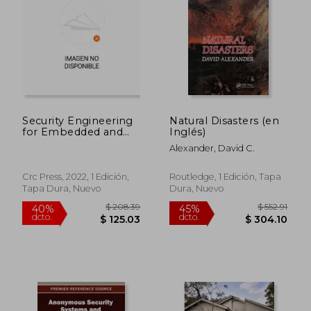
Security Engineering
Natural Disasters (en
for Embedded and
Inglés)
Cyber-Physical
Alexander, David C.
Systems (en Inglés)
Crc Press, 2022, 1 Edición,
Routledge, 1 Edición, Tapa
Tapa Dura, Nuevo
Dura, Nuevo
$ 208.39
$ 552
40%
45%
dcto.
dcto.