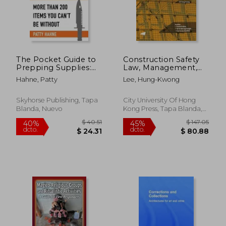
The Pocket Guide to
Construction Safety
Prepping Supplies:
Law, Management,
More Than 200 Items
and Technology:
Hahne, Patty
Lee, Hung-Kwong
You Can't Be Without
Hong Kong
(en Inglés)
Experience (en
Inglés)
Skyhorse Publishing, Tapa
City University Of Hong
Blanda, Nuevo
Kong Press, Tapa Blanda,
$ 54.01
$ 50
40%
45%
Nuevo
dcto.
dcto.
$ 32.41
$ 27.