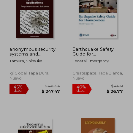
$ 125.03
$ 304.
anonymous security
Earthquake Safety
systems and
Guide for
applications
Homeowners (en
Tamura, Shinsuke
Federal Emergency
Inglés)
Management Agency ;
Homeland Security, U. S.
Igi Global, Tapa Dura,
Createspace, Tapa Blanda,
Department Of
Nuevo
Nuevo