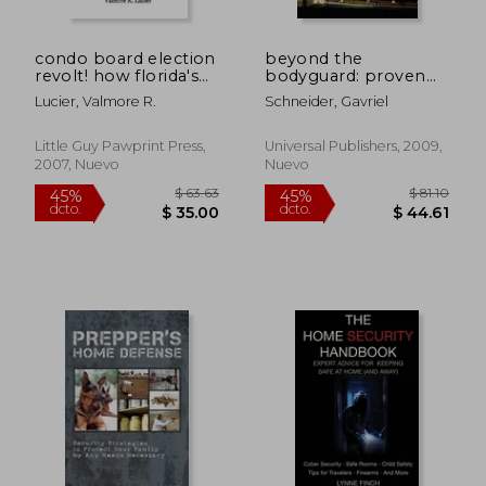
condo board election
beyond the
$ 107.49
$ 276.
45%
45%
revolt! how florida's
bodyguard: proven
dcto.
dcto.
$ 59.12
$ 152.
first condo
tactics and dynamic
Lucier, Valmore R.
Schneider, Gavriel
ombudsman became
strategies for
the 500-pound
protective practices
gorilla (en Inglés)
success (en Inglés)
Little Guy Pawprint Press,
Universal Publishers, 2009,
2007, Nuevo
Nuevo