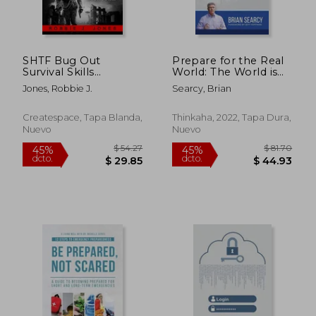
SHTF Bug Out
Prepare for the Real
Survival Skills
World: The World is
Handbook: How to
not a Safe Place (en
Jones, Robbie J.
Searcy, Brian
Survive Any Disaster
Inglés)
(en Inglés)
Createspace, Tapa Blanda,
Thinkaha, 2022, Tapa Dura,
Nuevo
Nuevo
$ 44.59
$ 46.
40%
40%
dcto.
dcto.
$ 26.75
$ 27.