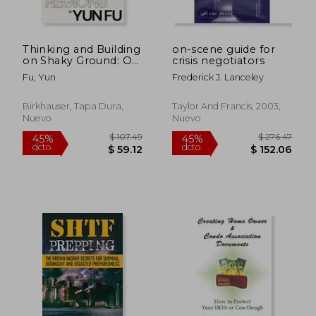
dcto.
dcto.
$ 29.85
$ 44.
Thinking and Building
on-scene guide for
on Shaky Ground: On
crisis negotiators
Architecture in
Fu, Yun
Frederick J. Lanceley
Seismic Regions (en
Inglés)
Birkhauser, Tapa Dura,
Taylor And Francis, 2003,
Nuevo
Nuevo