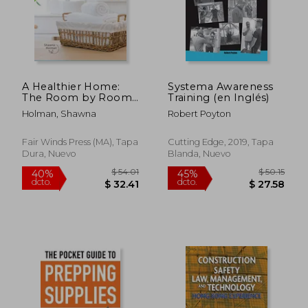
A Healthier Home:
Systema Awareness
The Room by Room
Training (en Inglés)
Guide to Make any
Holman, Shawna
Robert Poyton
Space a Little Less
$ 108.21
$ 45.
45%
45%
Toxic (en Inglés)
dcto.
dcto.
$ 59.52
$ 25.
Fair Winds Press (MA), Tapa
Cutting Edge, 2019, Tapa
Dura, Nuevo
Blanda, Nuevo