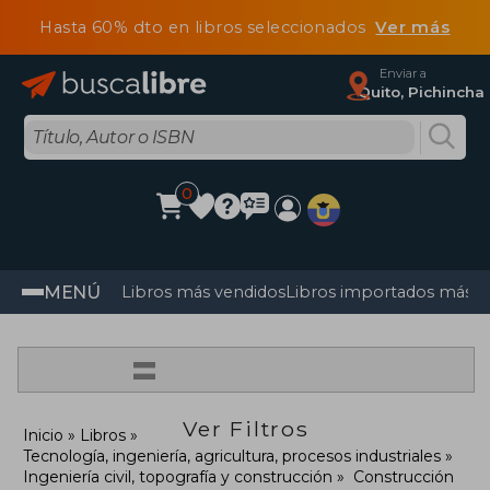
Hasta 60% dto en libros seleccionados
Ver más
Enviar a
Quito, Pichincha
0
MENÚ
Libros más vendidos
Libros importados más v
=
Ver Filtros
Inicio
Libros
Tecnología, ingeniería, agricultura, procesos industriales
Ingeniería civil, topografía y construcción
Construcción