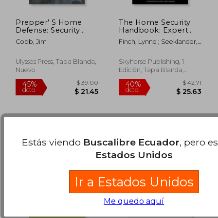
Prepper' S Home
The Home Security
Defense: Security
Handbook: Expert
Strategies to Protect
Advice for Keeping
Cobb, Jim
Finch, Lynne ; Seeklander,
Your Family by any
Safe at Home (and
Mike
$ 38.31
$ 63.
45%
45%
Means Necessary (en
Away (en Inglés)
dcto.
dcto.
Inglés)
$ 21.07
$ 34.
Ulysses Press, Tapa Blanda,
Skyhorse Publishing, 1
Nuevo
Edición, Tapa Blanda,
Nuevo
Estás viendo
Buscalibre Ecuador
, pero e
Estados Unidos
Ir a Estados Unidos
Me quedo aquí