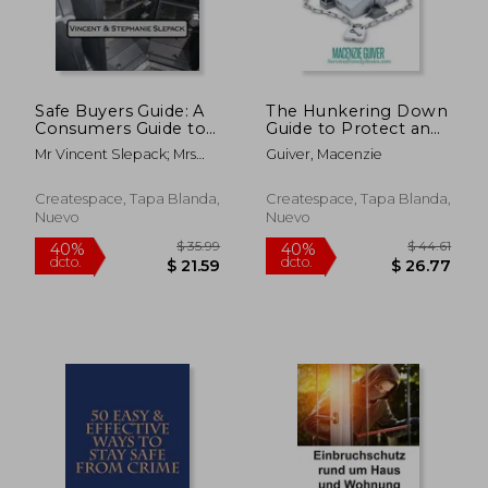
Safe Buyers Guide: A
The Hunkering Down
Consumers Guide to
Guide to Protect and
Picking out an
Defend Your Home
Mr Vincent Slepack; Mrs
Guiver, Macenzie
Appropiate Safe (en
When Disaster Strikes
Stephanie Slepack
Inglés)
(en Inglés)
Createspace, Tapa Blanda,
Createspace, Tapa Blanda,
Nuevo
Nuevo
$ 458.25
$ 552
45%
45%
dcto.
dcto.
$ 252.04
$ 304.