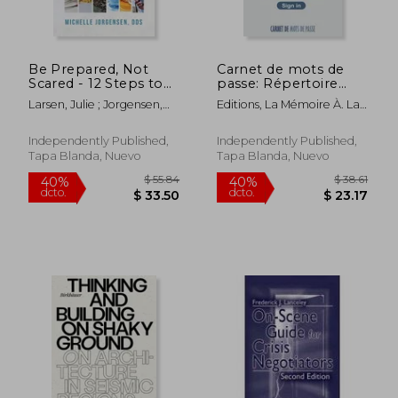
Be Prepared, Not
Carnet de mots de
Scared - 12 Steps to
passe: Répertoire
Emergency
personnel de vos
Larsen, Julie ; Jorgensen,
Editions, La Mémoire À. La
Preparedness: Guide
identifiants de
Brooklyn ; Jorgensen,
Trappe
to becoming
connexion - 200
Michelle
prepared for short
entrées - Ouverture
Independently Published,
Independently Published,
and long-term
de session (en
Tapa Blanda, Nuevo
Tapa Blanda, Nuevo
emergencies (en
Francés)
Inglés)
$ 54.27
$ 81.
45%
45%