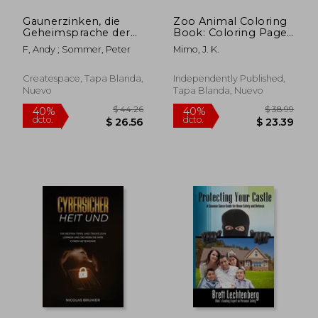
Gaunerzinken, die
Zoo Animal Coloring
Geheimsprache der
Book: Coloring Pages
Einbrecher:
with Adorable Animal
F, Andy ; Sommer, Peter
Mimo, J. K.
57Gaunerzinken
Designs, Creative Art
frühzeitig erkennen,
Activities for Children,
handeln, Eigentum
kids and Adults (en
Createspace, Tapa Blanda,
Independently Published,
schützen (en Alemán)
Inglés)
Nuevo
Tapa Blanda, Nuevo
$ 39.00
$ 42.
45%
40%
dcto.
dcto.
$ 21.45
$ 25.