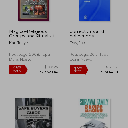
Magico-Religious
corrections and
Groups and Ritualistic
collections:
Activities: A Guide for
architectures for art
Kail, Tony M.
Day, Joe
First Responders (en
and crime (en Inglés)
Inglés)
Routledge, 2008, Tapa
Routledge, 2013, Tapa
Dura, Nuevo
Dura, Nuevo
$ 40.51
$ 147.
40%
45%
dcto.
dcto.
$ 24.31
$ 80.