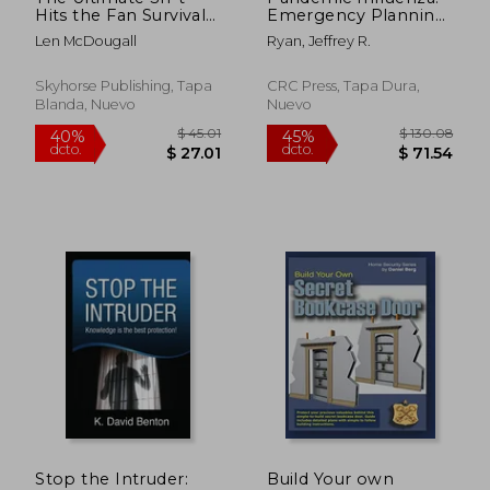
Hits the Fan Survival
Emergency Planning
Guide: How to Live
and Community
Len McDougall
Ryan, Jeffrey R.
Through Any
Preparedness (en
Catastrophe
Inglés)
Skyhorse Publishing, Tapa
CRC Press, Tapa Dura,
Blanda, Nuevo
Nuevo
$ 44.61
$ 61.
40%
40%
dcto.
dcto.
$ 26.77
$ 37.
Stop the Intruder:
Build Your own