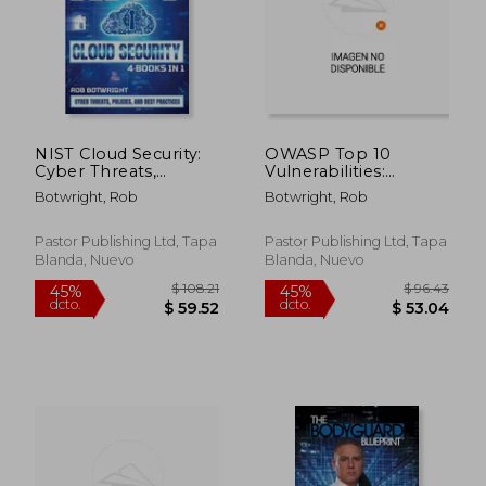
$ 45.25
$ 84.
45%
45%
dcto.
dcto.
$ 24.89
$ 46.
NIST Cloud Security:
OWASP Top 10
Cyber Threats,
Vulnerabilities:
Policies, And Best
Beginner's Guide To
Botwright, Rob
Botwright, Rob
Practices (en Inglés)
Web Application
Security Risks (en
Inglés)
Pastor Publishing Ltd, Tapa
Pastor Publishing Ltd, Tapa
Blanda, Nuevo
Blanda, Nuevo