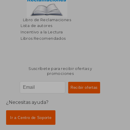
$ 59.54
$ 50.
Libro de Reclamaciones
40%
40%
dcto.
dcto.
$ 35.72
$ 30.
Lista de autores
Incentivo a la Lectura
Libros Recomendados
Suscríbete para recibir ofertas y
promociones
¿Necesitas ayuda?
Ir a Centro de Soporte