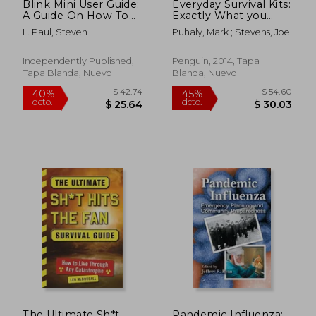
Blink Mini User Guide:
Everyday Survival Kits:
A Guide On How To
Exactly What you
Setup Blink Mini
Need for Constant
L. Paul, Steven
Puhaly, Mark ; Stevens, Joel
Home Security
Preparedness (en
Indoor Camera, Save
Inglés)
Live View, Placement
Independently Published,
Penguin, 2014, Tapa
And Mounting (en
Tapa Blanda, Nuevo
Blanda, Nuevo
Inglés)
$ 45.59
$ 53.
45%
40%
dcto.
dcto.
$ 25.07
$ 32.
The Ultimate Sh*t
Pandemic Influenza: