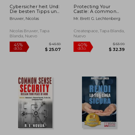
Cybersicher heit Und:
Protecting Your
Die besten Tipps und
Castle: A common
Tricks zum Lernen
sense guide to home
Bruwer, Nicolas
Mr. Brett G. Lechtenberg
und sichern Sie Ihre
safety and defense
Cyber-Netzwerke (en
Alemán)
Nicolas Bruwer, Tapa
Createspace, Tapa Blanda,
Blanda, Nuevo
Nuevo
$ 45.01
$ 55.
40%
40%
dcto.
dcto.
$ 27.01
$ 33.