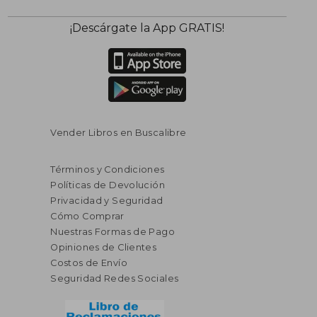
$ 78.29
$ 44.
40%
40%
¡Descárgate la App GRATIS!
dcto.
dcto.
$ 46.97
$ 26.
Vender Libros en Buscalibre
Términos y Condiciones
Políticas de Devolución
Privacidad y Seguridad
Cómo Comprar
Nuestras Formas de Pago
Opiniones de Clientes
Costos de Envío
Seguridad Redes Sociales