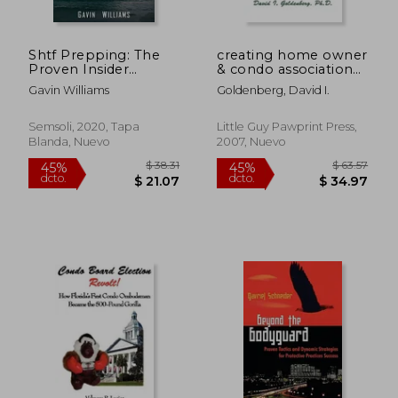
$ 55.84
$ 38
40%
40%
dcto.
dcto.
$ 33.50
$ 23.
Shtf Prepping: The
creating home owner
Proven Insider
& condo association
Secrets for Survival,
documents: how to
Gavin Williams
Goldenberg, David I.
Doomsday and
protect your con-
Disaster (en Inglés)
dough (en Inglés)
Semsoli, 2020, Tapa
Little Guy Pawprint Press,
Blanda, Nuevo
2007, Nuevo