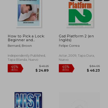
$ 68.99
$ 37.
40%
40%
dcto.
dcto.
$ 41.39
$ 22.
How to Pick a Lock:
Gsd Platform 2 (en
Beginner and
Inglés)
intermediate guide in
Bernard, Brown
Felipe Correa
picking a lock for self
defense by applying
modern and simple
Independently Published,
Actar, 2009, Tapa Dura,
techniques (en
Tapa Blanda, Nuevo
Nuevo
Inglés)