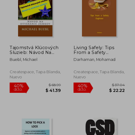
$ 449.94
$ 44.
45%
40%
dcto.
dcto.
$ 247.47
$ 26.
Tajomstvá Klúcových
Living Safely: Tips
Sluzieb: Návod Na
From a Safety
Otváranie Zámkov
Engineer (en Inglés)
Buebl, Michael
Darhaman, Mohamad
Createspace, Tapa Blanda,
Createspace, Tapa Blanda,
Nuevo
Nuevo