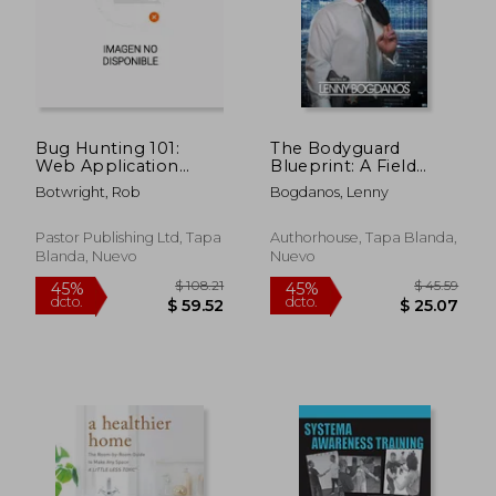
Bug Hunting 101:
The Bodyguard
$ 108.21
$ 96.
45%
45%
Web Application
Blueprint: A Field
dcto.
dcto.
$ 59.52
$ 53.
Security For Ethical
Guide to Executive
Botwright, Rob
Bogdanos, Lenny
Hackers (en Inglés)
Protection Business
Success (en Inglés)
Pastor Publishing Ltd, Tapa
Authorhouse, Tapa Blanda,
Blanda, Nuevo
Nuevo