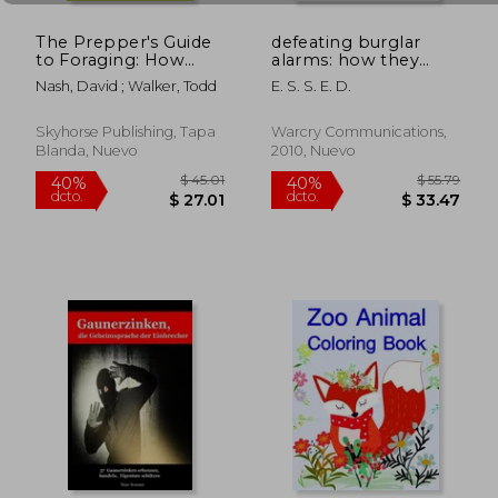
The Prepper's Guide
defeating burglar
to Foraging: How
alarms: how they
Wild Plants Can
work, and how
Nash, David ; Walker, Todd
E. S. S. E. D.
Supplement a
burglars bypass
Sustainable Lifestyle
them (en Inglés)
(en Inglés)
Skyhorse Publishing, Tapa
Warcry Communications,
Blanda, Nuevo
2010, Nuevo
$ 63.63
$ 81
45%
45%
dcto.
dcto.
$ 35.00
$ 44.