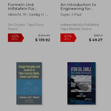
Formeln Und
An Introduction to
Hilfstafeln Für
Engineering for
Geographische
Concrete Bridge
Albrecht, Th ; Sandig, H. -U ;
Guyer, J. Paul
Ortsbestimmungen
Repairs (en Inglés)
Schädlich, M.
(en Alemán)
De Gruyter, Tapa Dura,
Independently Published,
Nuevo
Tapa Blanda, Nuevo
$ 80.26
$ 80.
40%
40%
dcto.
dcto.
$ 48.16
$ 48.