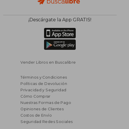
$ 254.39
$ 82
45%
40%
¡Descárgate la App GRATIS!
dcto.
dcto.
$ 139.92
$ 49.
Vender Libros en Buscalibre
Términos y Condiciones
Políticas de Devolución
Privacidad y Seguridad
Cómo Comprar
Nuestras Formas de Pago
Opiniones de Clientes
Costos de Envío
Seguridad Redes Sociales