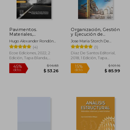
$ 82.76
$ 59.
45%
45%
dcto.
dcto.
$ 45.52
$ 32.
Pavimentos.
Organización, Gestión
Materiales,
y Ejecución de
construcción y diseño
Proyectos
Hugo Alexander Rondón
Jose Maria Storch De
- 2da edición
Industriales
Quintana | Freddy Alberto
Gracia, Borja Herrero
(4)
(1)
Reyes Lizcano
Sanchez
Ecoe Ediciones, 2022, 2
Diaz De Santos Editorial,
Edición, Tapa Blanda,
2018, 1 Edición, Tapa
Nuevo
Blanda, Nuevo