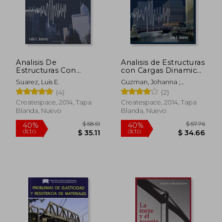
Analisis De
Analisis de Estructuras
Estructuras Con
con Cargas Dinamicas
Cargas Dinamicas:
- Tomo ii: Sistemas de
Suarez, Luis E.
Guzman, Johanna ;
Tomo I: Sistemas De
Multiples Grados de
Suarez, Luis E.
(4)
(2)
Un Grado De Libertad
Libertad
(volume 1) (spanish
Createspace, 2014, Tapa
Createspace, 2014, Tapa
Edition)
Blanda, Nuevo
Blanda, Nuevo
$ 58.51
$ 57.
40%
40%
dcto.
dcto.
$ 35.11
$ 34.