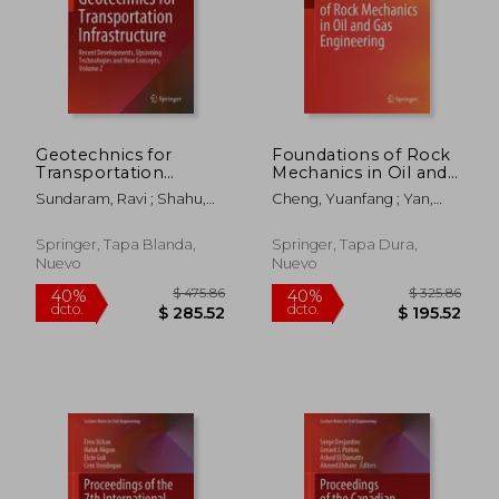
Geotechnics for
Foundations of Rock
Transportation
Mechanics in Oil and
Infrastructure: Recent
Gas Engineering (en
Sundaram, Ravi ; Shahu,
Cheng, Yuanfang ; Yan,
Developments,
Inglés)
Jagdish Telangrao ;
Chuanliang ; Han,
Upcoming
Havanagi, Vasant
Zhongying
Technologies and
Springer, Tapa Blanda,
Springer, Tapa Dura,
New Concepts,
Nuevo
Nuevo
Volume 2 (en Inglés)
$ 280.86
$ 295.
40%
40%
dcto.
dcto.
$ 168.52
$ 177.