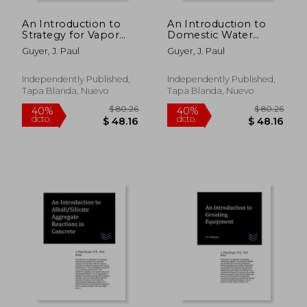
An Introduction to
An Introduction to
Strategy for Vapor
Domestic Water
Extraction and
Distribution (en
Guyer, J. Paul
Guyer, J. Paul
Bioventing of Soils
Inglés)
(en Inglés)
Independently Published,
Independently Published,
Tapa Blanda, Nuevo
Tapa Blanda, Nuevo
$ 80.26
$ 80.
40%
40%
dcto.
dcto.
$ 48.16
$ 48.