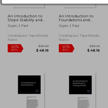
An Introduction to
An Introduction to
Slope Stability and
Foundations and
Protection (en Inglés)
Abutments for Rock
Guyer, J. Paul
Guyer, J. Paul
and Earth Fill Dams
(en Inglés)
Createspace, Tapa Blanda,
Createspace, Tapa Blanda,
Nuevo
Nuevo
$ 80.26
$ 243.
40%
40%
dcto.
dcto.
$ 48.16
$ 146.