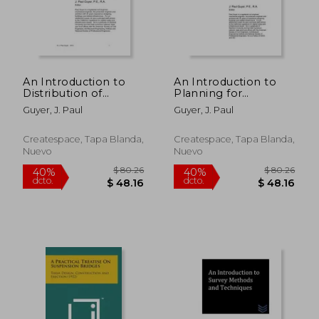
An Introduction to
An Introduction to
Distribution of
Planning for
Stresses in Soil (en
Chemical Grouting of
Guyer, J. Paul
Guyer, J. Paul
Inglés)
Soil and Rock (en
Inglés)
Createspace, Tapa Blanda,
Createspace, Tapa Blanda,
Nuevo
Nuevo
$ 235.86
$ 117
40%
40%
dcto.
dcto.
$ 141.52
$ 70.