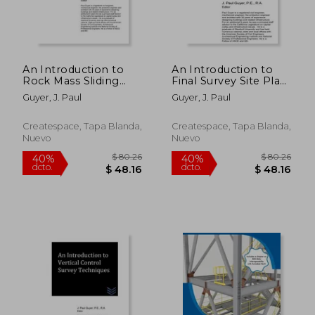
$ 80.26
$ 80.
40%
40%
dcto.
dcto.
$ 48.16
$ 48.
An Introduction to
An Introduction to
Rock Mass Sliding
Final Survey Site Plan
and Cut Slope
or Map Production
Guyer, J. Paul
Guyer, J. Paul
Stability (en Inglés)
(en Inglés)
Createspace, Tapa Blanda,
Createspace, Tapa Blanda,
Nuevo
Nuevo