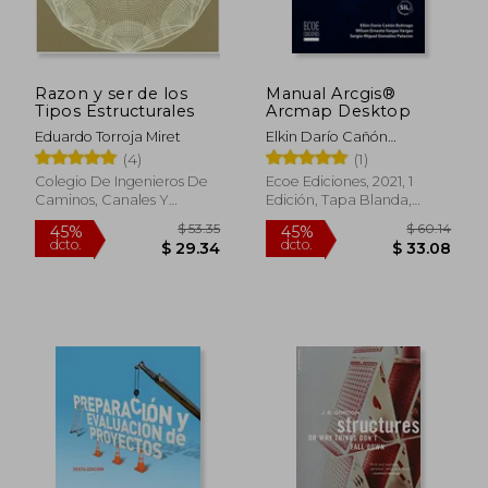
Razon y ser de los
Manual Arcgis®
$ 198.24
$ 70.
45%
45%
Tipos Estructurales
Arcmap Desktop
dcto.
dcto.
$ 109.03
$ 38.
Eduardo Torroja Miret
Elkin Darío Cañón
Buitrago; Sergio Miguel
(4)
(1)
González Palacios | Wilson
Colegio De Ingenieros De
Ecoe Ediciones, 2021, 1
Ernesto Vargas
Caminos, Canales Y
Edición, Tapa Blanda,
Puertos, 2008, Tapa
Nuevo
Blanda, Nuevo