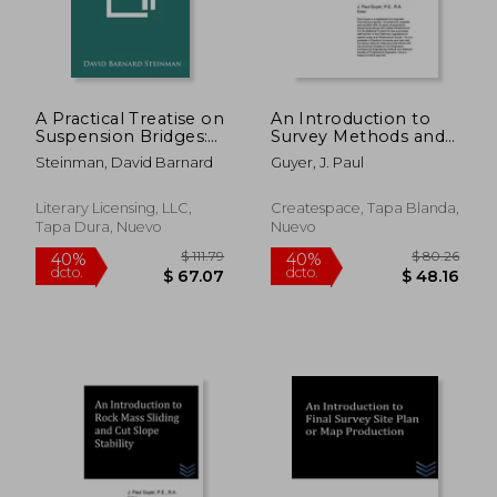
A Practical Treatise on
An Introduction to
Suspension Bridges:
Survey Methods and
Their Design,
Techniques (en
Steinman, David Barnard
Guyer, J. Paul
Construction and
Inglés)
Erection (1922) (en
Inglés)
Literary Licensing, LLC,
Createspace, Tapa Blanda,
Tapa Dura, Nuevo
Nuevo