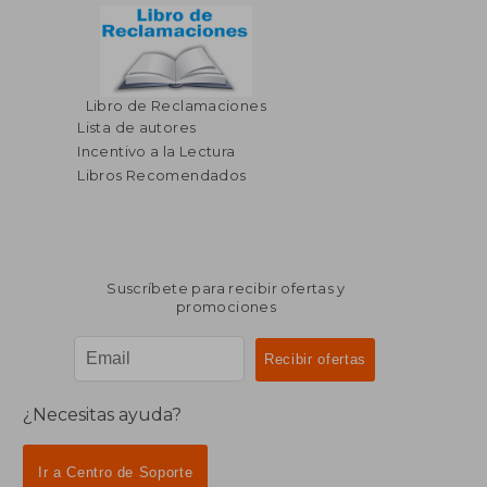
Libro de Reclamaciones
$ 552.91
$ 189
45%
45%
dcto.
dcto.
Lista de autores
$ 304.10
$ 104.
Incentivo a la Lectura
Libros Recomendados
Suscríbete para recibir ofertas y
promociones
¿Necesitas ayuda?
Ir a Centro de Soporte