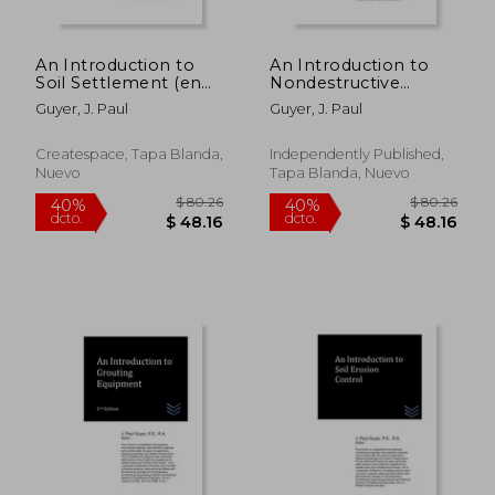
An Introduction to
An Introduction to
Soil Settlement (en
Nondestructive
Inglés)
Testing of Welds (en
Guyer, J. Paul
Guyer, J. Paul
Inglés)
Createspace, Tapa Blanda,
Independently Published,
Nuevo
Tapa Blanda, Nuevo
$ 76.04
$ 80.
40%
40%
dcto.
dcto.
$ 45.62
$ 48.