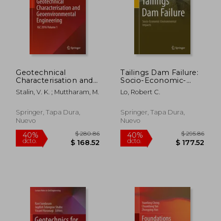
Geotechnical
Tailings Dam Failure:
Characterisation and
Socio-Economic-
$ 84.25
$ 46.
45%
45%
Geoenvironmental
Environmental
Stalin, V. K. ; Muttharam, M.
Lo, Robert C.
dcto.
dcto.
$ 46.34
$ 25.
Engineering: Igc 2016
Impacts (en Inglés)
Volume 1 (en Inglés)
Springer, Tapa Dura,
Springer, Tapa Dura,
Nuevo
Nuevo