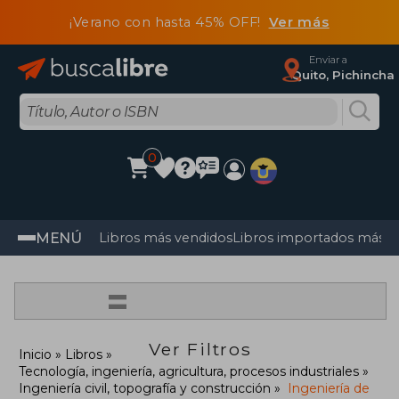
¡Verano con hasta 45% OFF!
Ver más
Enviar a
Quito, Pichincha
0
MENÚ
Libros más vendidos
Libros importados más v
=
Ver Filtros
Inicio
Libros
Tecnología, ingeniería, agricultura, procesos industriales
Ingeniería civil, topografía y construcción
Ingeniería de