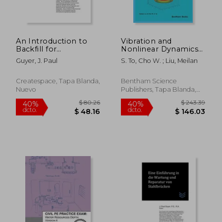
An Introduction to
Vibration and
$ 80.26
$ 80.
Backfill for
Nonlinear Dynamics
40%
40%
Subsurface Structures
of Plates and Shells -
dcto.
dcto.
$ 48.16
$ 48.
Guyer, J. Paul
S. To, Cho W. ; Liu, Meilan
(en Inglés)
Applications of Flat
Triangular Finite
Elements (en Inglés)
Createspace, Tapa Blanda,
Bentham Science
Nuevo
Publishers, Tapa Blanda,
Nuevo