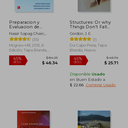
Preparacion y
Structures: Or why
Evaluacion de
Things Don't Fall
Proyectos
Down (en Inglés)
Nassir Sapag Chain;
Gordon, J. E.
$ 53.35
$ 60.
Reynaldo Sapag Chain;
45%
45%
(35)
(1)
dcto.
dcto.
$ 29.34
$ 33.
José Sapag Puelma
Mcgraw-Hill, 2013, 6
Da Capo Press, Tapa
Edición, Tapa Blanda,
Blanda, Nuevo
Nuevo
Disponible
Usado
en Buen Estado a
$ 22.66
.
Comprar Usado