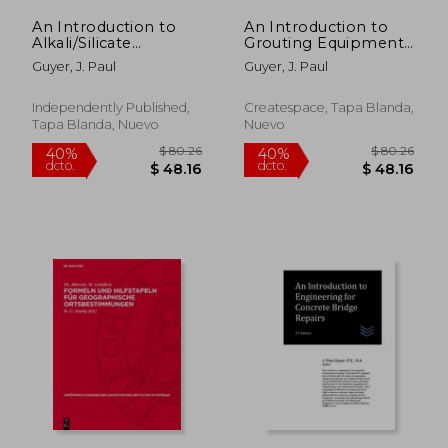
An Introduction to
An Introduction to
Alkali/Silicate
Grouting Equipment
Aggregate Reactions
(en Inglés)
Guyer, J. Paul
Guyer, J. Paul
in Concrete (en
Inglés)
Independently Published,
Createspace, Tapa Blanda,
Tapa Blanda, Nuevo
Nuevo
$ 149.64
$ 80.
40%
40%
dcto.
dcto.
$ 89.78
$ 48.