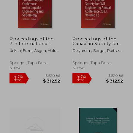
Proceedings of the
Proceedings of the
7th International
Canadian Society for
Conference on
Civil Engineering
Uckan, Eren ; Akgun, Haluk
Desjardins, Serge ; Poitras,
Earthquake
Annual Conference
; Gok, Elcin
Gerard J. ; El Damatty,
Engineering and
2023, Volume 12:
Ashraf
Seismology: 7icees
Structures Track (en
Springer, Tapa Dura,
Springer, Tapa Dura,
2023 - Volume 1 (en
Inglés)
Nuevo
Nuevo
Inglés)
$ 475.86
$ 325.
40%
40%
dcto.
dcto.
$ 285.52
$ 195.