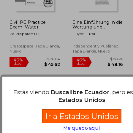
Civil PE Practice
Eine Einführung in die
Exam: Water
Wartung und
Resources Depth
Reparatur von
Pe Prepared LLC
Guyer, J. Paul
Version A (en Inglés)
Stahlbrücken (en
Alemán)
$ 80.26
$ 89.
40%
40%
dcto.
dcto.
Createspace, Tapa Blanda,
Independently Published,
$ 48.16
$ 53.
Nuevo
Tapa Blanda, Nuevo
Estás viendo
Buscalibre Ecuador
, pero e
Estados Unidos
Ir a Estados Unidos
Me quedo aquí