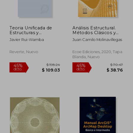
$ 96.83
$ 101
45%
15%
dcto.
dcto.
$ 53.26
$ 85.
Teoria Unificada de
Análisis Estructural.
Estructuras y
Métodos Clásicos y
Cimientos
Matriciales
Javier Rui-Wamba
Juan Camilo Molinavillegas
Reverte, Nuevo
Ecoe Ediciones, 2020, Tapa
Blanda, Nuevo