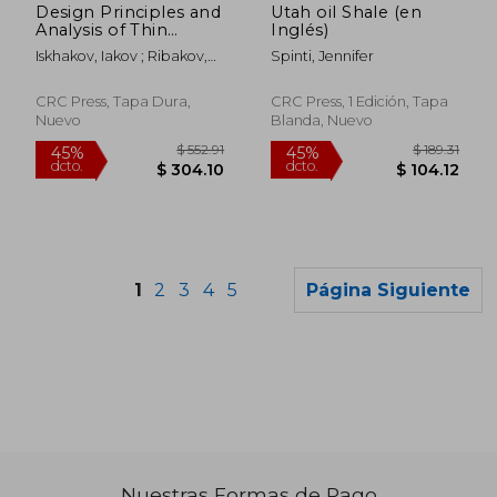
Design Principles and
Utah oil Shale (en
Analysis of Thin
Inglés)
Concrete Shells,
Iskhakov, Iakov ; Ribakov,
Spinti, Jennifer
Domes and Folders
Yuri
(en Inglés)
CRC Press, Tapa Dura,
CRC Press, 1 Edición, Tapa
Nuevo
Blanda, Nuevo
1
2
3
4
5
Página Siguiente
Nuestras Formas de Pago