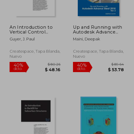
$ 111.79
$ 80.
40%
40%
dcto.
dcto.
$ 67.07
$ 48.
An Introduction to
Up and Running with
Vertical Control
Autodesk Advance
Survey Techniques
Steel 2016: Volume: 2
Guyer, J. Paul
Maini, Deepak
(en Inglés)
(en Inglés)
Createspace, Tapa Blanda,
Createspace, Tapa Blanda,
Nuevo
Nuevo