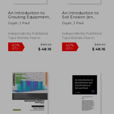
An Introduction to
An Introduction to
Grouting Equipment
Soil Erosion (en
(en Inglés)
Inglés)
Guyer, J. Paul
Guyer, J. Paul
Independently Published,
Independently Published,
Tapa Blanda, Nuevo
Tapa Blanda, Nuevo
$ 80.26
$ 80.
40%
40%
dcto.
dcto.
$ 48.16
$ 48.